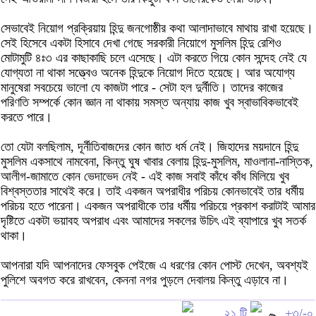
সেভাবেই নিয়োগ প্রক্রিয়ায় হিন্দু জনগোষ্ঠীর কথা আলাদাভাবে মাথায় রাখা হয়েছে।
সেই হিসেবে একটা হিসাবে দেখা গেছে সরকারী নিয়োগে মুসলিম হিন্দু রেশিও
মোটামুটি ৪ঃ৩ এর কাছাকাছি চলে এসেছে। এটা করতে গিয়ে কোন সন্দেহ নেই যে
যোগ্যতা না থাকা সত্ত্বেও অনেক হিন্দুকে নিয়োগ দিতে হয়েছে। আর অযোগ্য
মানুষেরা সবচেয়ে ভালো যে কাজটা পারে - সেটা হল দুর্নীতি। তাদের কাজের
পরিণতি সম্পর্কে কোন জ্ঞান না থাকায় সমস্ত অন্যায় কাজ খুব স্বাভাবিকভাবেই
করতে পারে।
তো যেটা বলছিলাম, দূর্নীতিবাজদের কোন জাত ধর্ম নেই। জিহাদের ময়দানে হিন্দু
মুসলিম একসাথে নামবেনা, কিন্তু ঘুষ খাবার বেলায় হিন্দু-মুসলিম, মাওলানা-নাস্তিক,
আলীগ-জামাতে কোন ভেদাভেদ নেই - এই কাজ সবাই কাঁধে কাঁধ মিলিয়ে খুব
বিশ্বস্ততার সাথেই করে। তাই একজন অপরাধীর পরিচয় কোনভাবেই তার ধর্মীয়
পরিচয় হতে পারেনা। একজন অপরাধীকে তার ধর্মীয় পরিচয়ে প্রকাশ করাটাই আমার
দৃষ্টিতে একটা ভয়াবহ অপরাধ এবং আমাদের সকলের উচিৎ এই ব্যাপারে খুব সতর্ক
থাকা।
আপনারা যদি আপনাদের ফেসবুক পেইজে এ ধরণের কোন পোস্ট দেখেন, অবশ্যই
পুলিশে অবগত করে রাখবেন, কেননা নগর পুড়লে দেবালয় কিন্তু এড়াবে না।
২১ টি
+৩/-০