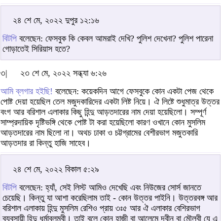
২৪ শে মে, ২০২২ দুপুর ১২:১৬
বিটপি
বলেছেন: ফেসবুক কি কেবল আমরাই দেখি? পুলিশ দেখেনা? পুলিশ পারেনা
গোড়াতেই সিরিয়াস হতে?
৩|
২৩ শে মে, ২০২২ সন্ধ্যা ৬:২৬
আমি ব্লগার হইছি!
বলেছেন: কয়েকদিন আগে ফেসবুকে কোন একটা পেজ থেকে
পোষ্ট দেয়া হয়েছিল তেল মজুদকারিদের একটা লিষ্ট নিয়ে। ঐ লিষ্টে শুধুমাত্র উত্তর
বংগ আর বরিশাল এলাকার কিছু হিন্দু আড়তদারের নাম দেয়া হয়েছিলো। সম্পূর্ণ
সাম্প্রদায়িক দৃষ্টিভঙ্গি থেকে পোষ্ট টা করা হয়েছিলো কারণ ওখানে কোন মুসলিম
আড়তদারের নাম ছিলো না। অথচ ঢাকা ও চট্টগ্রামের বেশীরভাগ মজুতকারি
আড়তদার রা কিন্তু হাজি সাহেব।
২৪ শে মে, ২০২২ বিকাল ৫:২৯
বিটপি
বলেছেন: হ্যাঁ, সেই লিস্ট আমিও দেখেছি এবং নিউজের সোর্স জানতে
চেয়েছি। কিন্তু যা আশা করেছিলাম তাই - কোন উত্তর পাইনি। উত্তরবঙ্গ আর
বরিশাল এলাকায় হিন্দু মুসলিম রেশিও প্রায় ৩ঃ৫ আর ঐ এলাকার বেশিরভাগ
ব্যবসায়ী হিন্দু ধর্মাবলম্বী। তাই বলে কোন হাজী বা আলেমে দ্বীন বা মৌলবী যে এ