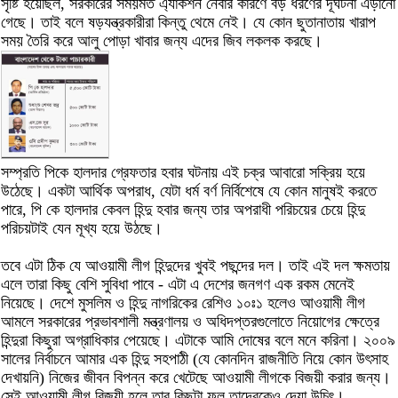
সৃষ্টি হয়েছিল, সরকারের সময়মত এ্যাকশন নেবার কারণে বড় ধরণের দূর্ঘটনা এড়ানো
গেছে। তাই বলে ষড়যন্ত্রকারীরা কিন্তু থেমে নেই। যে কোন ছুতানাতায় খারাপ
সময় তৈরি করে আলু পোড়া খাবার জন্য এদের জিব লকলক করছে।
সম্প্রতি পিকে হালদার গ্রেফতার হবার ঘটনায় এই চক্র আবারো সক্রিয় হয়ে
উঠেছে। একটা আর্থিক অপরাধ, যেটা ধর্ম বর্ণ নির্বিশেষে যে কোন মানুষই করতে
পারে, পি কে হালদার কেবল হিন্দু হবার জন্য তার অপরাধী পরিচয়ের চেয়ে হিন্দু
পরিচয়টাই যেন মূখ্য হয়ে উঠছে।
তবে এটা ঠিক যে আওয়ামী লীগ হিন্দুদের খুবই পছন্দের দল। তাই এই দল ক্ষমতায়
এলে তারা কিছু বেশি সুবিধা পাবে - এটা এ দেশের জনগণ এক রকম মেনেই
নিয়েছে। দেশে মুসলিম ও হিন্দু নাগরিকের রেশিও ১০ঃ১ হলেও আওয়ামী লীগ
আমলে সরকারের প্রভাবশালী মন্ত্রণালয় ও অধিদপ্তরগুলোতে নিয়োগের ক্ষেত্রে
হিন্দুরা কিছুরা অগ্রাধিকার পেয়েছে। এটাকে আমি দোষের বলে মনে করিনা। ২০০৯
সালের নির্বাচনে আমার এক হিন্দু সহপাঠী (যে কোনদিন রাজনীতি নিয়ে কোন উৎসাহ
দেখায়নি) নিজের জীবন বিপন্ন করে খেটেছে আওয়ামী লীগকে বিজয়ী করার জন্য।
সেই আওয়ামী লীগ বিজয়ী হলে তার কিছুটা ফল তাদেরকেও দেয়া উচিৎ।