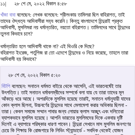
১১|
২৮ শে মে, ২০২২ বিকাল ৪:৫৮
খাঁজা বাবা
বলেছেন: লেখক বলেছেন: শ্রীলংকায় তামিলরা ছিল বাহিরাগত, তাই
তাদের ঔদ্ধত্য আদিবাসীরা সহ্য করেনি। কিন্তু বাংলাদেশে হিন্দুরাই প্রকৃত
আদিবাসী, মুসলিমরা নয় ধর্মান্তরিত, নয়তো বহিরাগত। তামিলদের সাথে হিন্দুদের
তুলনা কিভাবে চলে?
ধর্মান্তরিত হলে আদিবাসী থাকে না? এই থিওরি কে দিছে?
বহিরাগত ইংরেজ, পর্তুগিজ রা তো এদেশে হিন্দুদের ও নিয়ে করেছে, তাহলে তারা
আদিবাসী হয় কিভাবে?
২৮ শে মে, ২০২২ বিকাল ৫:২০
বিটপি
বলেছেন: সনাতন ধর্মমত বাইরে থেকে আসেনি, এই ভারতবর্ষেই তার
উৎপত্তি। তাই সনাতন ধর্মাবলম্বীদের সম্পর্কে বলা যায় যে তারা তাদের মূল
আঁকড়ে ধরে আছে। অপরদিকে মুসলিম হয়েছে তারাই, সনাতন ধর্মানুযায়ী যাদের
কোন ক্লাস ছিলনা, উচ্চবর্ণের হিন্দুদের সাথে মেলামেশা করার অধিকার ছিলনা -
তারা। কেবল সমাজে সম্মান পাবার জন্য লোয়ার ক্লাস অচ্ছুৎ এবং দলিতেরা
ব্যাপকভাবে মুসলিম হয়েছে। আপনি ভারতের মুসলিমদের দিকে একবার দৃষ্টি
দিলেই এ ব্যাপারে পরিষ্কার ধারণা পাবেন। হিন্দুরা সেখানে মাস মুসলিম জনগণের
চেয়ে কি শিক্ষায় কি রোজগারে কি লিভিং স্ট্যান্ডার্ডে - সবদিক থেকেই যোজন