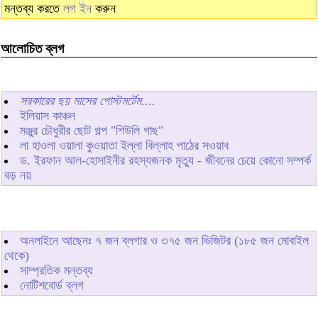
মন্তব্য করতে
লগ ইন
করুন
আলোচিত ব্লগ
সরকারের ছয় মাসের পোস্টমর্টেম....
ইলিয়াস কাঞ্চন
মঞ্জুর চৌধুরীর ছোট গল্প "শিউলি গাছ"
লা হাওলা ওয়ালা কুওয়াতা ইল্লা বিল্লাহ পাঠের সওয়াব
ড. ইরফান আল-হোসাইনীর রহস্যজনক মৃত্যু - জীবনের চেয়ে কোনো সম্পর্ক
বড় নয়
অনলাইনে আছেনঃ
৭
জন ব্লগার ও
৩৭৫
জন ভিজিটর (১৮৫ জন মোবাইল
থেকে)
সাম্প্রতিক মন্তব্য
নোটিশবোর্ড ব্লগ