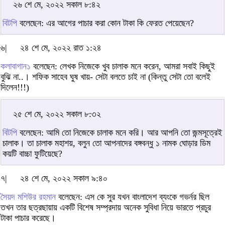
২৬ শে মে, ২০২২ সকাল ৮:৪২
বিটপি
বলেছেন: এর আগের পাচার করা কোন টাকা কি ফেরত পেয়েছেন?
৬|
২৪ শে মে, ২০২২ রাত ১:২৪
কলাবাগান১
বলেছেন: লেখক নিজেকে খুব চালাক মনে করেন, আমরা সবাই কিছুই
বুঝি না..। শফিক সাহেব ঘুষ খায়- সেটা বলতে চাই না (কিন্তু সেটা তো বলেই
দিলেন!!!)
২৫ শে মে, ২০২২ সকাল ৮:৩২
বিটপি
বলেছেন: আমি তো নিজেকে চালাক মনে করি। আর আপনি তো জন্মসূত্রেই
চালাক। তা চালাক মহাশয়, বলুন তো আপনাদের বঙ্গবন্ধু ১ নামক ঘোড়ার ডিম
কয়টি বাচ্চা ফুটিয়েছে?
৭|
২৪ শে মে, ২০২২ সকাল ৯:৪০
সৈয়দ মশিউর রহমান
বলেছেন: এস কে সুর যখন বাংলাদেশ ব্যংকে গভর্নর ছিল
তখন তার ছত্রছায়ায় একটি বিশেষ সম্প্রদায় অনেক সুবিধা নিয়ে ভারতে প্রচুর
টাকা পাচার করেছে।