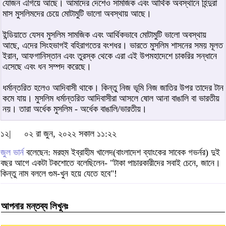
যোজন এগিয়ে আছে। আমাদের দেশেও সামজিক এবং আর্থিক অবস্থানে হিন্দুরা
মাস মুসলিমদের চেয়ে মোটামুটি ভালো অবস্থায় আছে।
ইন্ডিয়াতে যেসব মুসলিম সামজিক এবং আর্থিকভাবে মোটামুটি ভালো অবস্থায়
আছে, এদের সিংহভাগই বহিরাগতের বংশধর। ভারতে মুসলিম শাসনের সময় মূলত
ইরান, আফগানিস্তান এবং তুরস্ক থেকে এরা এই উপমহাদেশে চাকরির সন্ধানে
এসেছে এবং ধন সম্পদ করেছে।
ধর্মান্তরিত হলেও আদিবাসী থাকে। কিন্তু নিজ ভূমি নিজ জাতির উপর তাদের টান
কমে যায়। মুসলিম ধর্মান্তরিত আদিবাসীরা আসলে ষোল আনা বাঙালি বা ভারতীয়
নয়। তারা অর্ধেক মুসলিম - অর্ধেক বাঙালি/ভারতীয়।
১২|
০২ রা জুন, ২০২২ সকাল ১১:২২
জুল ভার্ন
বলেছেন: মরহুম ইব্রাহীম খালেদ(বাংলাদেশ ব্যাংকের সাবেক গভর্নর) দুই
বছর আগে একটা টকশোতে বলেছিলেন- "টাকা পাচারকারীদের সবাই চেনে, জানে।
কিন্তু নাম বললে গুম-খুন হয়ে যেতে হবে"!
আপনার মন্তব্য লিখুনঃ