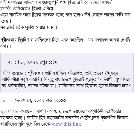
এই সরকারের আমলে সব গুরুত্বপূর্ন পদে হিন্দুদের নিয়োদ দেয়া হচ্ছে/
চাকরির রেশিওতেও হিন্দুরা এগিয়ে।
এতে সাময়িক ভাবে হিন্দুরা লাভবান হচ্ছে মনে হলেও দীর্ঘ মেয়াদে তাদের ক্ষতি করা
হচ্ছে।
সব রাজনৈতিক সুবিধা নেয়ার জন্য।
শ্রীলংকায় ব্রিটিশ রা তামিলদের নিয়ে এমন করেছিল। যার ফলাফল আমরা দেখছি
এখন।
২৮ শে মে, ২০২২ দুপুর ১:৪৮
বিটপি
বলেছেন: শ্রীলংকায় তামিলরা ছিল বাহিরাগত, তাই তাদের ঔদ্ধত্য
আদিবাসীরা সহ্য করেনি। কিন্তু বাংলাদেশে হিন্দুরাই প্রকৃত আদিবাসী, মুসলিমরা
নয় ধর্মান্তরিত, নয়তো বহিরাগত। তামিলদের সাথে হিন্দুদের তুলনা কিভাবে চলে?
১০|
২৬ শে মে, ২০২২ রাত ১২:৩৩
ভুয়া মফিজ
বলেছেন: আপনি বলেছেন, দেশে ভয়ংকর অস্থিতিশীলতা তৈরির
ষড়যন্ত্র হচ্ছে। জাতীয় হিন্দু মহাজোটের মহাসচিব গোবিন্দ চন্দ্র প্রামাণিক কিভাবে
ঘাদানিকের লুঙ্গি খুলে দিল দেখেন
view this link