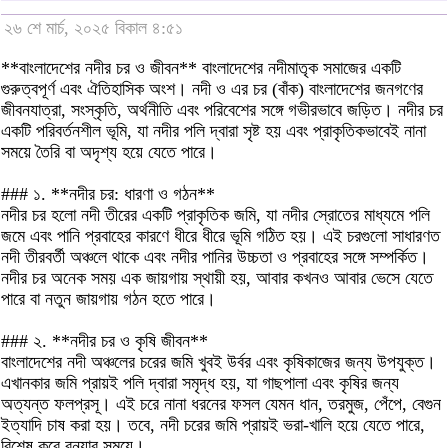
২৬ শে মার্চ, ২০২৫ বিকাল ৪:৫১
**বাংলাদেশের নদীর চর ও জীবন** বাংলাদেশের নদীমাতৃক সমাজের একটি
গুরুত্বপূর্ণ এবং ঐতিহাসিক অংশ। নদী ও এর চর (বাঁক) বাংলাদেশের জনগণের
জীবনযাত্রা, সংস্কৃতি, অর্থনীতি এবং পরিবেশের সঙ্গে গভীরভাবে জড়িত। নদীর চর
একটি পরিবর্তনশীল ভূমি, যা নদীর পলি দ্বারা সৃষ্ট হয় এবং প্রাকৃতিকভাবেই নানা
সময়ে তৈরি বা অদৃশ্য হয়ে যেতে পারে।
### ১. **নদীর চর: ধারণা ও গঠন**
নদীর চর হলো নদী তীরের একটি প্রাকৃতিক জমি, যা নদীর স্রোতের মাধ্যমে পলি
জমে এবং পানি প্রবাহের কারণে ধীরে ধীরে ভূমি গঠিত হয়। এই চরগুলো সাধারণত
নদী তীরবর্তী অঞ্চলে থাকে এবং নদীর পানির উচ্চতা ও প্রবাহের সঙ্গে সম্পর্কিত।
নদীর চর অনেক সময় এক জায়গায় স্থায়ী হয়, আবার কখনও আবার ভেসে যেতে
পারে বা নতুন জায়গায় গঠন হতে পারে।
### ২. **নদীর চর ও কৃষি জীবন**
বাংলাদেশের নদী অঞ্চলের চরের জমি খুবই উর্বর এবং কৃষিকাজের জন্য উপযুক্ত।
এখানকার জমি প্রায়ই পলি দ্বারা সমৃদ্ধ হয়, যা গাছপালা এবং কৃষির জন্য
অত্যন্ত ফলপ্রসূ। এই চরে নানা ধরনের ফসল যেমন ধান, তরমুজ, পেঁপে, বেগুন
ইত্যাদি চাষ করা হয়। তবে, নদী চরের জমি প্রায়ই ভরা-খালি হয়ে যেতে পারে,
বিশেষ করে বন্যার সময়ে।