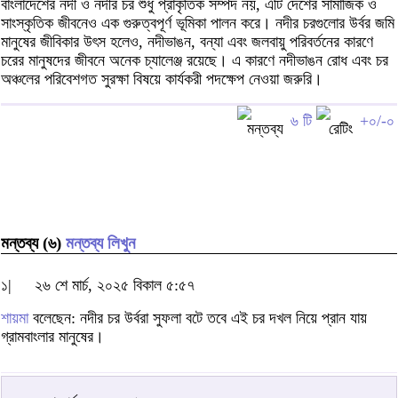
বাংলাদেশের নদী ও নদীর চর শুধু প্রাকৃতিক সম্পদ নয়, এটি দেশের সামাজিক ও
সাংস্কৃতিক জীবনেও এক গুরুত্বপূর্ণ ভূমিকা পালন করে। নদীর চরগুলোর উর্বর জমি
মানুষের জীবিকার উৎস হলেও, নদীভাঙন, বন্যা এবং জলবায়ু পরিবর্তনের কারণে
চরের মানুষদের জীবনে অনেক চ্যালেঞ্জ রয়েছে। এ কারণে নদীভাঙন রোধ এবং চর
অঞ্চলের পরিবেশগত সুরক্ষা বিষয়ে কার্যকরী পদক্ষেপ নেওয়া জরুরি।
৬ টি
+০/-০
মন্তব্য (৬)
মন্তব্য লিখুন
১|
২৬ শে মার্চ, ২০২৫ বিকাল ৫:৫৭
শায়মা
বলেছেন: নদীর চর উর্বরা সুফলা বটে তবে এই চর দখল নিয়ে প্রান যায়
গ্রামবাংলার মানুষের।