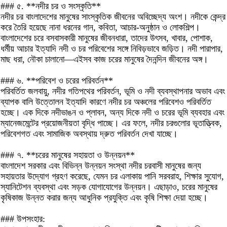
### ৫. **নদীর চর ও সংস্কৃতি**
নদীর চর বাংলাদেশের মানুষের সাংস্কৃতিক জীবনের অবিচ্ছেদ্য অংশ। নদীকে কেন্দ্র
করে তৈরি হয়েছে নানা ধরনের গান, কবিতা, আচার-অনুষ্ঠান ও লোকশিল্প।
বাংলাদেশের চরে বসবাসকারী মানুষের জীবনধারা, তাদের উৎসব, খাবার, পোশাক,
ধর্মীয় আচার ইত্যাদি নদী ও চর পরিবেশের সঙ্গে নিবিড়ভাবে জড়িত। নদী পারাপার,
মাছ ধরা, নৌকা চালানো—এইসব কাজ চরের মানুষের দৈনন্দিন জীবনের অঙ্গ।
### ৬. **পরিবেশ ও চরের পরিবর্তন**
পরিবর্তিত জলবায়ু, নদীর গতিপথের পরিবর্তন, ভূমি ও নদী ব্যবস্থাপনার অভাব এবং
ব্যাপক বালি উত্তোলন ইত্যাদি কারণে নদীর চর অঞ্চলের পরিবেশও পরিবর্তিত
হচ্ছে। এক দিকে নদীভাঙন ও প্লাবন, অন্য দিকে নদী ও চরের ভূমি ব্যবহার এবং
ম্যানেজমেন্টের প্রয়োজনীয়তা বৃদ্ধি পাচ্ছে। এর ফলে, নদীর চরগুলোর ভূতাত্ত্বিক,
পরিবেশগত এবং সামাজিক অবস্থায় দ্রুত পরিবর্তন দেখা যাচ্ছে।
### ৭. **চরের মানুষের সহায়তা ও উন্নয়ন**
বাংলাদেশ সরকার এবং বিভিন্ন উন্নয়ন সংস্থা নদীর চরবাসী মানুষের জন্য
সহায়তার উদ্যোগ গ্রহণ করেছে, যেমন চর এলাকায় পানি সরবরাহ, শিক্ষার সুযোগ,
স্যানিটেশন ব্যবস্থা এবং সড়ক যোগাযোগের উন্নয়ন। এছাড়াও, চরের মানুষের
কৃষিকাজ উন্নত করার জন্য আধুনিক প্রযুক্তি এবং কৃষি শিক্ষা দেয়া হচ্ছে।
### উপসংহার: