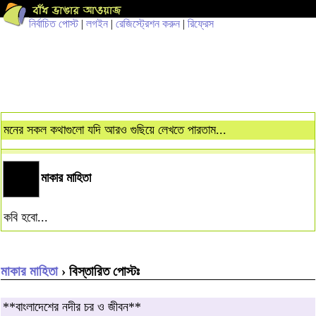
নির্বাচিত পোস্ট
|
লগইন
|
রেজিস্ট্রেশন করুন
|
রিফ্রেস
মনের সকল কথাগুলো যদি আরও গুছিয়ে লেখতে পারতাম...
মাকার মাহিতা
কবি হবো...
মাকার মাহিতা
› বিস্তারিত পোস্টঃ
**বাংলাদেশের নদীর চর ও জীবন**