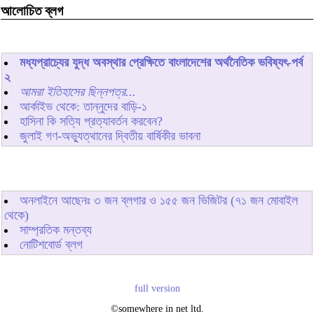
আলোচিত ব্লগ
মধ্যপ্রাচ্যের যুদ্ধ অবস্থার প্রেক্ষিতে বাংলাদেশের অর্থনৈতিক ভবিষ্যৎ-পর্ব
২
আমরা ইতিহাসের ছিন্নপত্র...
আর্কাইভ থেকে: তান্নুদের বাড়ি-১
হাসিনা কি সত্যি প্রত্যাবর্তন করবেন?
জুলাই গণ-অভ্যুত্থানের দ্বিতীয় বার্ষিকীর ভাবনা
অনলাইনে আছেনঃ
৩
জন ব্লগার ও
১৫৫
জন ভিজিটর (৭১ জন মোবাইল
থেকে)
সাম্প্রতিক মন্তব্য
নোটিশবোর্ড ব্লগ
full version
©somewhere in net ltd.