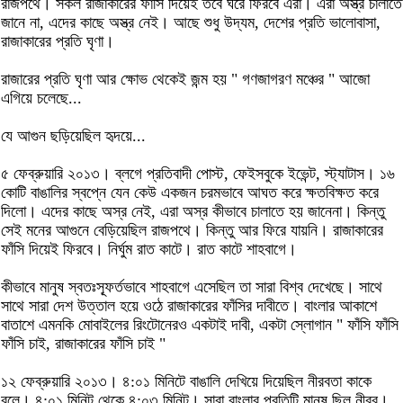
রাজপথে। সকল রাজাকারের ফাঁসি দিয়েই তবে ঘরে ফিরবে এরা। এরা অস্ত্র চালাতে
জানে না, এদের কাছে অস্ত্র নেই। আছে শুধু উদ্যম, দেশের প্রতি ভালোবাসা,
রাজাকারের প্রতি ঘৃণা।
রাজারের প্রতি ঘৃণা আর ক্ষোভ থেকেই জন্ম হয় " গণজাগরণ মঞ্চের " আজো
এগিয়ে চলেছে...
যে আগুন ছড়িয়েছিল হৃদয়ে...
৫ ফেব্রুয়ারি ২০১৩। ব্লগে প্রতিবাদী পোস্ট, ফেইসবুকে ইভেন্ট, স্ট্যাটাস। ১৬
কোটি বাঙালির স্বপ্নে যেন কেউ একজন চরমভাবে আঘত করে ক্ষতবিক্ষত করে
দিলো। এদের কাছে অস্র নেই, এরা অস্র কীভাবে চালাতে হয় জানেনা। কিন্তু
সেই মনের আগুনে বেড়িয়েছিল রাজপথে। কিন্তু আর ফিরে যায়নি। রাজাকারের
ফাঁসি দিয়েই ফিরবে। নির্ঘুম রাত কাটে। রাত কাটে শাহবাগে।
কীভাবে মানুষ স্বতঃস্ফূর্তভাবে শাহবাগে এসেছিল তা সারা বিশ্ব দেখেছে। সাথে
সাথে সারা দেশ উত্তাল হয়ে ওঠে রাজাকারের ফাঁসির দাবীতে। বাংলার আকাশে
বাতাশে এমনকি মোবাইলের রিংটোনেরও একটাই দাবী, একটা স্লোগান " ফাঁসি ফাঁসি
ফাঁসি চাই, রাজাকারের ফাঁসি চাই "
১২ ফেব্রুয়ারি ২০১৩। ৪:০১ মিনিটে বাঙালি দেখিয়ে দিয়েছিল নীরবতা কাকে
বলে। ৪:০১ মিনিট থেকে ৪:০৩ মিনিট। সারা বাংলার প্রতিটি মানুষ ছিল নীরব।