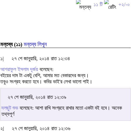
১১ টি
+২/-০
মন্তব্য (১১)
মন্তব্য লিখুন
১|
২৭ শে জানুয়ারি, ২০১৪ রাত ১২:৩৪
আশরাফুল ইসলাম দূর্জয়
বলেছেন:
বইয়ের দাম টা একটু বেশি, আমার মত বেকারদের জন্য।
তবুও সংগ্রহ করতে হবে। কবির ভাই'র লেখা ভালো পাই।
২৭ শে জানুয়ারি, ২০১৪ রাত ১২:৩৯
দলছুট শুভ
বলেছেন: আশা রাখি সংগ্রহে রাখার মতো একটা বই হবে। অনেক
তথ্যপূর্ণ
২|
২৭ শে জানুয়ারি, ২০১৪ রাত ১২:৩৬