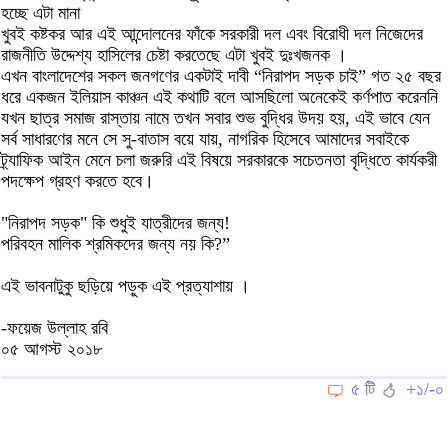
হচ্ছে এটা মানা
খুবই কষ্টকর আর এই আন্দোলনের ফাঁকে সরকারী দল এবং বিরোধী দল নিজেদের
রাজনীতি উদ্দেশ্য হাসিলের চেষ্টা করতেছে এটা খুবই দুঃখজনক ।
এখন বাংলাদেশের সকল জনগণের একটাই দাবী “নিরাপদ সড়ক চাই” গত ২৫ বছর
ধরে একজন ইলিয়াস কাঞ্চন এই কথাটি বলে আসছিলো অনেকেই কর্ণপাত করেননি
যখন ছাত্র সমাজ রাস্তায় নামে তখন সবার শুভ বুদ্ধির উদয় হয়, এই ভাবে যেন
সর্ব সাধারণের মনে সে সু-বাতাস বয়ে যায়, নাগরিক হিসেবে আমাদের সবাইকে
ট্র্যাফিক আইন মেনে চলা জরুরি এই বিষয়ে সরকারকে সচেতনতা বৃদ্ধিতে কার্যকরী
পদক্ষেপ গ্রহণ করতে হবে।
"নিরাপদ সড়ক" কি শুধুই যাত্রীদের জন্য!
পরিবহন মালিক শ্রমিকদের জন্য নয় কি?”
এই ভাবনাটুকু ছড়িয়ে পড়ুক এই প্রত্যাশায় ।
-ফয়েজ উল্লাহ রবি
০৫ আগস্ট ২০১৮
৫ টি
+১/-০