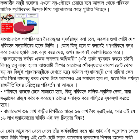
লজ্জাহীন মন্ত্রী মহোদয় এখনো স্ব-গৌরবে চেয়ারে বসে আড়াল থেকে পরিবহন
মালিক-শ্রমিকদের উস্কে দিয়ে আন্দোলনের মোড় ঘুরিয়ে দিচ্ছেন।
বাংলাদেশকে গণপরিবহনে নৈরাজ্যের স্বর্গরাজ্য বলা চলে, সরকার তথা গোটা দেশ
পরিবহন সন্ত্রাসীদের হাতে জিম্মি । কোন কিছু হলে বা বললেই গণপরিবহন বন্ধ
করে দেয়ার হুমকি এবং বন্ধ করে দেয়, তখন জনগনই ভোগান্তিতে পরে।
“বাংলাদেশের সর্বময় একক ক্ষমতার অধিকারী” (এই শব্দটা ব্যবহার করতে চাইনি
কিন্তু তবু বাধ্য হলাম আওয়ামী লীগের নেতাদের র্দৌবল্যতার কারণে ছোট থেকে
বড় সব কিছুই প্রধানমন্ত্রীকে দেখতে হয়) বর্তমান প্রধানমন্ত্রী শেখ হাছিনা কেন
তাঁর পিতা বঙ্গবন্ধু কবর থেকে উঠে আসলেও এর সমাধান হবে না, যতো দিন পর্যন্ত
রাজনীতিবিদের চরিত্রের পরিবর্তন না আসবে ।
• পরিবহন খাতকে ঢেলে সাজাতে হবে, কিছু পরিবহন মালিক-শ্রমিক নেতা, যারা
সন্ত্রাসের রাজ্য কায়েক করেছেন তাদের সনাক্ত করে শাস্তির ব্যবস্থা করতে
হবে।
• বাংলাদেশে ৩৬ লাখ গাড়ীর বিপরীতে মাত্র ১৬ লাখ বৈধ ড্রাইভার, আর এই যে
১৬ লাখ ড্রাইভারের ঘাটতি এই বড় চিন্তার বিষয়!
যে কোন আন্দোলন থেমে গেলে তাঁর কার্যকারীতা কমে যায় তাই এই আন্দোলন চলতে
থাকা উচিৎ কিন্তু এই ছোট-ছোট স্কুল-কলেজের ছাত্রদের শিক্ষার অনেক ক্ষতি