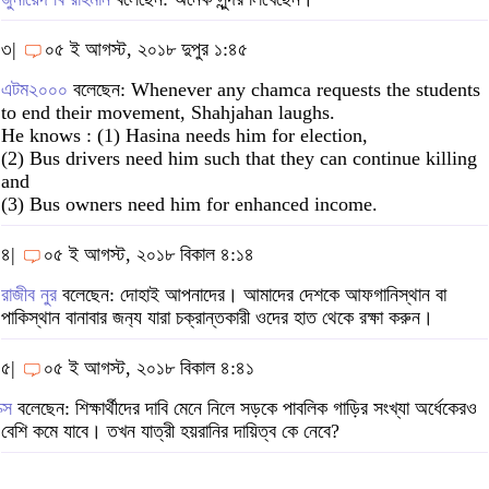
৩|
০৫ ই আগস্ট, ২০১৮ দুপুর ১:৪৫
এটম২০০০
বলেছেন: Whenever any chamca requests the students
to end their movement, Shahjahan laughs.
He knows : (1) Hasina needs him for election,
(2) Bus drivers need him such that they can continue killing
and
(3) Bus owners need him for enhanced income.
৪|
০৫ ই আগস্ট, ২০১৮ বিকাল ৪:১৪
রাজীব নুর
বলেছেন: দোহাই আপনাদের। আমাদের দেশকে আফগানিস্থান বা
পাকিস্থান বানাবার জন‍্য যারা চক্রান্তকারী ওদের হাত থেকে রক্ষা করুন।
৫|
০৫ ই আগস্ট, ২০১৮ বিকাল ৪:৪১
ক্স
বলেছেন: শিক্ষার্থীদের দাবি মেনে নিলে সড়কে পাবলিক গাড়ির সংখ্যা অর্ধেকেরও
বেশি কমে যাবে। তখন যাত্রী হয়রানির দায়িত্ব কে নেবে?