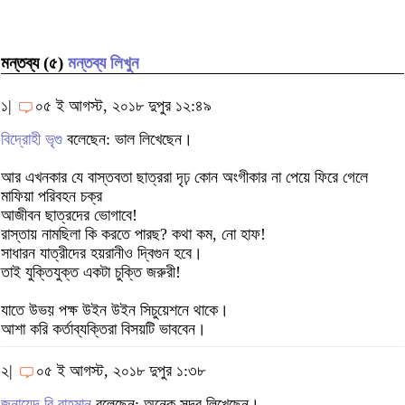
মন্তব্য (৫)
মন্তব্য লিখুন
১|
০৫ ই আগস্ট, ২০১৮ দুপুর ১২:৪৯
বিদ্রোহী ভৃগু
বলেছেন: ভাল লিখেছেন।
আর এখনকার যে বাস্তবতা ছাত্ররা দৃঢ় কোন অংগীকার না পেয়ে ফিরে গেলে
মাফিয়া পরিবহন চক্র
আজীবন ছাত্রদের ভোগাবে!
রাস্তায় নামছিলা কি করতে পারছ? কথা কম, নো হাফ!
সাধারন যাত্রীদের হয়রানীও দি্বগুন হবে।
তাই যুক্তিযুক্ত একটা চুক্তি জরুরী!
যাতে উভয় পক্ষ উইন উইন সিচুয়েশনে থাকে।
আশা করি কর্তাব্যক্তিরা বিসয়টি ভাববেন।
২|
০৫ ই আগস্ট, ২০১৮ দুপুর ১:৩৮
জুনায়েদ বি রাহমান
বলেছেন: অনেক সুন্দর লিখেছেন।