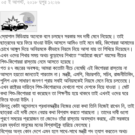
০৫ ই আগস্ট, ২০১৮ দুপুর ১২:২৬
স্যোশাল মিডিয়ায় অনেকে বলে চলছেন সরকার সব দাবী মেনে নিয়েছে। তাই
ছাত্রদের ঘরে ফিরে যাওয়া উচিৎ আসলে আমিও তাই মনে করি, কিশোররা আমাদের
চোখে আঙ্গুল দিয়ে অনিয়মকে কীভাবে নিয়মে নিয়ে আসা যায় তা শিখিয়ে দিয়েছেন।
এখন ওদের শিখার সময় অথচ বুড়োদের শিখাতে “আঠারো বছর” বয়সের নীচের
শিশু-কিশোররা রাস্তায় নেমে আসতে হয়েছে।
গত ৪৭ বছরের অবক্ষয়; আমরা কতোটা নীচে নেমেছি এই কিশোররা রাস্তায় না
আসলে হয়তো জানতেই পারতাম না। মন্ত্রী, এমপি, বিচারপতি, সচিব, রাজনীতিবিদ,
পুলিশ এবং সাধারণ জনগণ প্রায় সবাই অনিয়মকেই নিয়মে মেনে নিয়ে চলতেছে।
এখন রাষ্ট্রের দায়িত্ব শিশু-কিশোরদের দেখানো পথে দেশকে নিয়ে যাওয়া । মোট
কথা শিশু-কিশোররা যা করেছেন তা শিক্ষণীয় হয়ে থাকবে তাই এখনই ওদের ঘরে
ফিরে যাওয়া উচিৎ ।
কিন্তু কোটা আন্দোলনে প্রধানমন্ত্রীর নিজের দেয়া কথা তিনি নিজেই রাখেন নি, তাই
ছাত্ররা এই দাবী মেনে নেয়ার কথা বিশ্বাস করতে পারছেনা । তাদের দাবী গুলো
পূরণে সময়ের প্রয়োজন তা জেনেও তাঁরা রাস্তায় অবস্থান করছে, এটা সরকারে
চরম ব্যর্থতা মানুষের মনের বিশ্বাসটুকু হারিয়ে ফেলেছে।
বিশ্বের অন্য কোন দেশে এমন হলে সাথে-সাথে মন্ত্রী পদ ত্যাগ করতেন অথচ