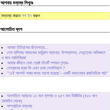
আপনার মন্তব্য লিখুনঃ
মন্তব্য করতে
লগ ইন
করুন
আলোচিত ব্লগ
আমরা ইতিহাসের ছিন্নপত্র...
শেখ হাসিনার আজকের ভার্চুয়াল বক্তব্য: উপস্থাপনা, নেতৃত্বের অভিজ্ঞতা
ও জন-প্রতিক্রিয়া
আমার জীবনে দেখা শ্রেষ্ঠ তিনটি পলায়ন দৃশ্যঃ-
তেহরানের ছায়া কি এখন ঢাকা সেনানিবাসে ?
"‘৫ই আগস্ট সবার জন্য ভালো হয়েছে’- একটি বক্তব্যের রাজনৈতিক পাঠ"
অনলাইনে আছেনঃ
১৩
জন ব্লগার ও
৬৫৭
জন ভিজিটর (৪৮৮ জন
মোবাইল থেকে)
সাম্প্রতিক মন্তব্য