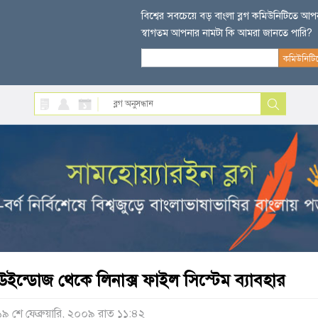
বিশ্বের সবচেয়ে বড় বাংলা ব্লগ কমিউনিটিতে আ
স্বাগতম আপনার নামটা কি আমরা জানতে পারি?
উইন্ডোজ থেকে লিনাক্স ফাইল সিস্টেম ব্যাবহার
১৯ শে ফেব্রুয়ারি, ২০০৯ রাত ১১:৪২