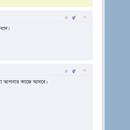
০
যবাদ।
০
লো আপনার কাজে আসবে।