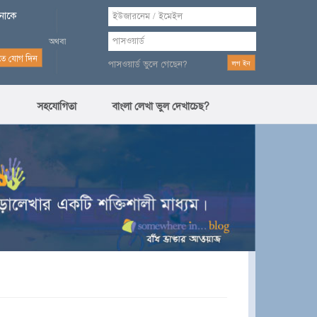
পনাকে
পাসওয়ার্ড ভুলে গেছেন?
সহযোগিতা
বাংলা লেখা ভুল দেখাচেছ?