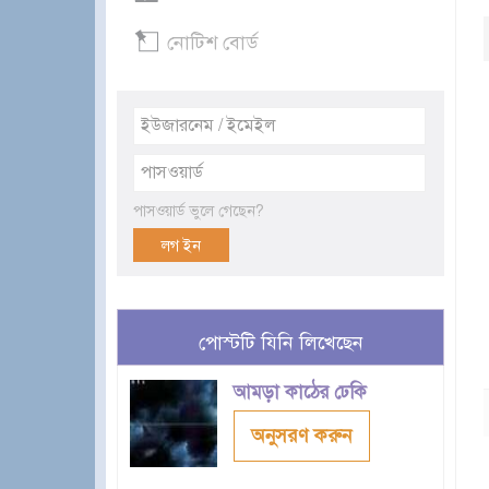
নোটিশ বোর্ড
পাসওয়ার্ড ভুলে গেছেন?
পোস্টটি যিনি লিখেছেন
আমড়া কাঠের ঢেকি
অনুসরণ করুন