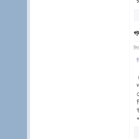
গল
লি
ড