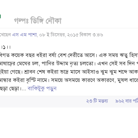
গল্পঃ ডিঙ্গি নৌকা
খেছেন
এস এম পাশা
, ০৮ ই ডিসেম্বর, ২০১৫ বিকাল ৩:৪৬
।।১।।
বিগত কয়েক বছর ধইরা বর্ষা বেশ দেরীতে আসে। এক সময় ঋতু হিস
আষাঢ়ের মেঘের ঢল, পানির উদ্দাম নৃত্য চলতো। এখন সেই সব দিন 
হইয়া গেছে। শ্রাবন শেষ কইরা ভাদ্র মাসে আইসাও ঝুম ঝুম শব্দে আ
আন্ধার কইরা বৃস্টি নামে। সময়ে অসময়ে কারণে অকারণে, মুষল ধা
ছেড়া ছেড়া।...
বাকিটুকু পড়ুন
২৩ টি মন্তব্য
৯৬২ বার 