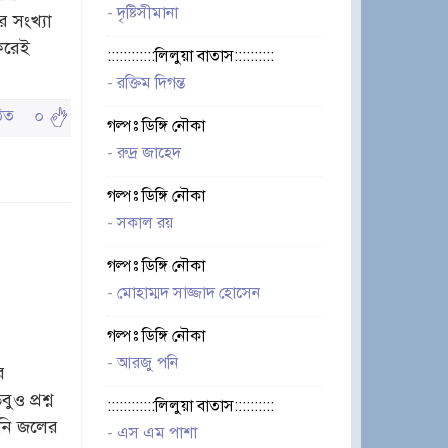
-
দৃষ্টিসীমানা
 সংখ্যা
 করেই
::::::::::::লিলুয়া বাতাস::::::::::
-
রক্তিম দিগন্ত
পঠিত
০
গল্পঃ ডিঙ্গি নৌকা
-
রুদ্র জাহেদ
গল্পঃ ডিঙ্গি নৌকা
-
সকাল রয়
গল্পঃ ডিঙ্গি নৌকা
-
মোহাম্মদ সাজ্জাদ হোসেন
গল্পঃ ডিঙ্গি নৌকা
-
আরজু পনি
র
 প্রশ্ন
::::::::::::লিলুয়া বাতাস::::::::::
নি জলের
-
এস এম পাশা