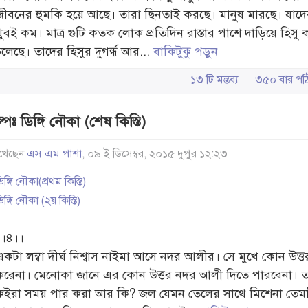
জীবনের হুমকি হয়ে আছে। তারা ছিনতাই করছে। মানুষ মারছে। যাদের
খুবই কম। মাত্র গুটি কতক লোক প্রতিদিন রাস্তার পাশে দাড়িয়ে হিসু
লেছে। তাদের হিসুর দুগর্ন্ধ আর...
বাকিটুকু পড়ুন
১৩ টি মন্তব্য
৩৫০ বার 
্পঃ ডিঙ্গি নৌকা (শেষ কিস্তি)
খেছেন
এস এম পাশা
, ০৯ ই ডিসেম্বর, ২০১৫ দুপুর ১২:২৩
িঙ্গি নৌকা(প্রথম কিস্তি)
িঙ্গি নৌকা (২য় কিস্তি)
।।৪।।
একটা লম্বা দীর্ঘ নিশ্বাস নাইমা আসে নদর আলীর। সে মুখে কোন উত্ত
করেনা। মেনোকা জানে এর কোন উত্তর নদর আলী দিতে পারবেনা। তবুও
কইরা সময় পার করা আর কি? জল যেমন তেলের সাথে মিশেনা তেম