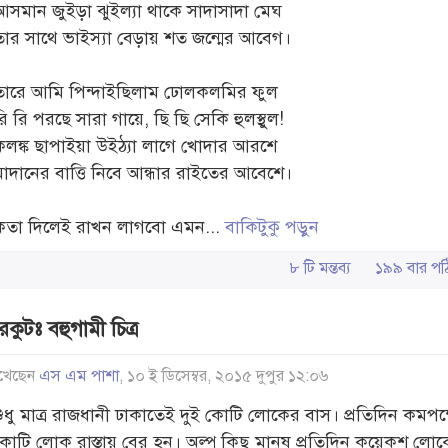
আসমান জুইড়া ঝুইল্যা থাকে সাদাসাদা মেঘ
তার সাথে ভাইস্যা বেড়ায় শত জন্মের আবেগ।
তারে আমি পিন্দাইছিলাম ঢোলকলমির ফুল
ি রি পরছে সারা গায়ে, ছি ছি সেকি হুলস্থুল!
কলঙ্ক ছাপাইয়া উইঠ্যা লাগে খোদার আরশে
মাদানের বাত্তি নিবে আন্ধার রাইতের আবেশে।
কতা দিলেই রাখন লাগবো এমন...
বাকিটুকু পড়ুন
৮ টি মন্তব্য
১৯৯ বার 
রকুটঃ বহুগামী চিত্র
খেছেন
এস এম পাশা
, ১০ ই ডিসেম্বর, ২০১৫ দুপুর ১২:০৬
শুধু মাত্র রাজধানী ঢাকাতেই দুই কোটি লোকের বাস। প্রতিদিন কমপক্
কোটি লোক রাস্তায় বের হন। অল্প কিছু মানুষ প্রতিদিন কয়েকশ লো