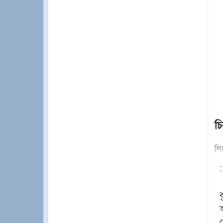
চি
লি
: