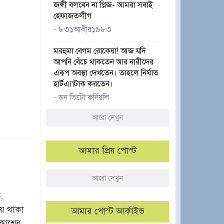
জঙ্গী বলবেন না প্লিজ- আমরা সবাই
হেফাজতলীগ
-
৮৩১আবীর১৯৮৩
মরহুমা বেগম রোকেয়া! আজ যদি
আপনি বেঁচে থাকতেন আর নারীদের
এরূপ অবস্থা দেখতেন। তাহলে নির্ঘাত
হার্টএ্যাটাক করতেন।
-
ডন ভিটো কর্নিয়লি
আরো দেখুন
আমার প্রিয় পোস্ট
আরো দেখুন
,
য়ে থাকা
আমার পোস্ট আর্কাইভ
কাশের