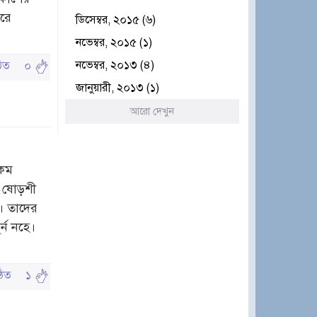
রে
ডিসেম্বর, ২০১৫ (৬)
নভেম্বর, ২০১৫ (১)
নভেম্বর, ২০১৩ (৪)
পঠিত
০
জানুয়ারী, ২০১৩ (১)
আরো দেখুন
 কম
র ষোড়শী
। তাদের
্ন নহে।
পঠিত
১