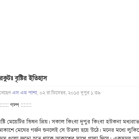
রকুটঃ বৃষ্টির ইতিহাস
খেছেন
এস এম পাশা
, ০২ রা ডিসেম্বর, ২০১৫ দুপুর ১:৩৯
:::::: গল্প :::::::
বৃষ্টি মেয়েটির ভিষন প্রিয়। সকাল কিংবা দুপুর কিংবা হউকনা মধ্যরাত
আকাশে মেঘের গর্জন শুনলেই সে উতলা হয়ে উঠে। মনের মধ্যে লুকি
মেঘ গুলো জড়ো হতে থাকে আকাশের সাথে পাল্লা দিয়ে। একসময় আ