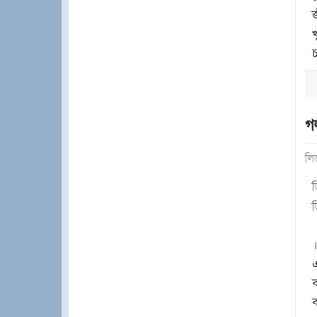
চ
গল
লি
ড
ড