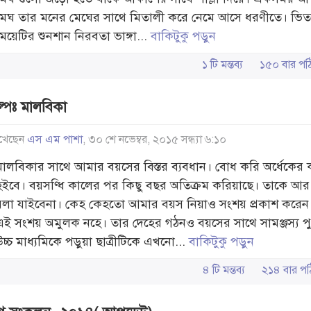
মেঘ তার মনের মেঘের সাথে মিতালী করে নেমে আসে ধরণীতে। ভিত
মেয়েটির শুনশান নিরবতা ভাঙ্গা...
বাকিটুকু পড়ুন
১ টি মন্তব্য
১৫০ বার 
ল্পঃ মালবিকা
খেছেন
এস এম পাশা
, ৩০ শে নভেম্বর, ২০১৫ সন্ধ্যা ৬:১০
মালবিকার সাথে আমার বয়সের বিস্তর ব্যবধান। বোধ করি অর্ধেকের
হইবে। বয়সণ্ধি কালের পর কিছু বছর অতিক্রম করিয়াছে। তাকে আ
বলা যাইবেনা। কেহ কেহতো আমার বয়স নিয়াও সংশয় প্রকাশ করেন
এই সংশয় অমুলক নহে। তার দেহের গঠনও বয়সের সাথে সামঞ্জস্য পুর
উচ্চ মাধ্যমিকে পড়ুয়া ছাত্রীটিকে এখনো...
বাকিটুকু পড়ুন
৪ টি মন্তব্য
২১৪ বার 