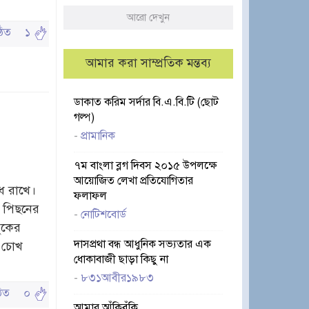
আরো দেখুন
পঠিত
১
আমার করা সাম্প্রতিক মন্তব্য
ডাকাত করিম সর্দার বি.এ.বি.টি (ছোট
গল্প)
-
প্রামানিক
৭ম বাংলা ব্লগ দিবস ২০১৫ উপলক্ষে
আয়োজিত লেখা প্রতিযোগিতার
ে রাখে।
ফলাফল
ে পিছনের
-
নোটিশবোর্ড
ুকের
দাসপ্রথা বন্ধ আধুনিক সভ্যতার এক
 চোখ
ধোকাবাজী ছাড়া কিছু না
-
৮৩১আবীর১৯৮৩
ঠিত
০
আমার আঁকিবুঁকি