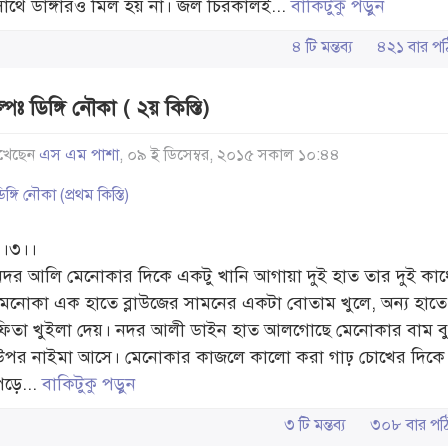
সাথে ডাঙ্গারও মিল হয় না। জল চিরকালই...
বাকিটুকু পড়ুন
৪ টি মন্তব্য
৪২১ বার 
্পঃ ডিঙ্গি নৌকা ( ২য় কিস্তি)
খেছেন
এস এম পাশা
, ০৯ ই ডিসেম্বর, ২০১৫ সকাল ১০:৪৪
িঙ্গি নৌকা (প্রথম কিস্তি)
।।৩।।
নদর আলি মেনোকার দিকে একটু খানি আগায়া দুই হাত তার দুই কাধ
মেনোকা এক হাতে ব্লাউজের সামনের একটা বোতাম খুলে, অন্য হাত
ফিতা খুইলা দেয়। নদর আলী ডাইন হাত আলগোছে মেনোকার বাম ব
উপর নাইমা আসে। মেনোকার কাজলে কালো করা গাঢ় চোখের দিকে
পড়ে...
বাকিটুকু পড়ুন
৩ টি মন্তব্য
৩০৮ বার প