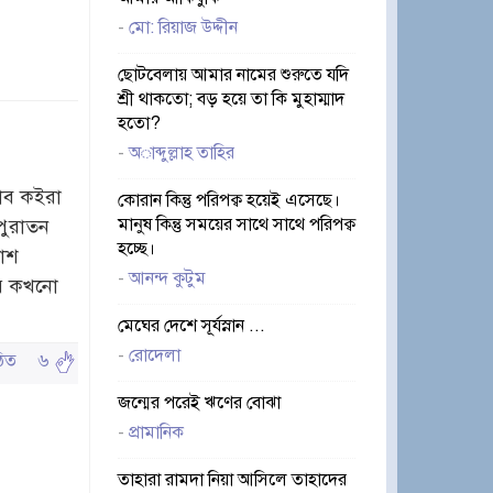
-
মো: রিয়াজ উদ্দীন
ছোটবেলায় আমার নামের শুরুতে যদি
শ্রী থাকতো; বড় হয়ে তা কি মুহাম্মাদ
হতো?
-
অাব্দুল্লাহ তাহির
াব কইরা
কোরান কিন্তু পরিপক্ব হয়েই এসেছে।
মানুষ কিন্তু সময়ের সাথে সাথে পরিপক্ব
পুরাতন
হচ্ছে।
কাশ
-
আনন্দ কুটুম
রে কখনো
মেঘের দেশে সূর্যস্নান ...
-
রোদেলা
পঠিত
৬
জন্মের পরেই ঋণের বোঝা
-
প্রামানিক
তাহারা রামদা নিয়া আসিলে তাহাদের