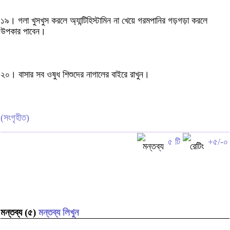
১৯। গলা খুসখুস করলে অ্যান্টিহিস্টামিন না খেয়ে গরমপানির গড়গড়া করলে
উপকার পাবেন।
২০। বাসার সব ওষুধ শিশুদের নাগালের বাইরে রাখুন।
(সংগৃহীত)
৫ টি
+৫/-০
মন্তব্য (৫)
মন্তব্য লিখুন