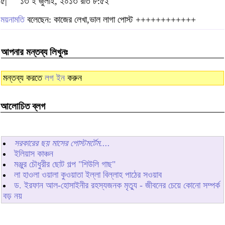
৫|
১৩ ই জুলাই, ২০১৩ রাত ৮:৫২
ময়নামতি
বলেছেন: কাজের লেখা,ভাল লাগা পোস্ট ++++++++++++
আপনার মন্তব্য লিখুনঃ
মন্তব্য করতে
লগ ইন
করুন
আলোচিত ব্লগ
সরকারের ছয় মাসের পোস্টমর্টেম....
ইলিয়াস কাঞ্চন
মঞ্জুর চৌধুরীর ছোট গল্প "শিউলি গাছ"
লা হাওলা ওয়ালা কুওয়াতা ইল্লা বিল্লাহ পাঠের সওয়াব
ড. ইরফান আল-হোসাইনীর রহস্যজনক মৃত্যু - জীবনের চেয়ে কোনো সম্পর্ক
বড় নয়