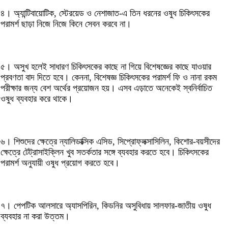
৪। অ্যান্টিবায়োটিক, স্টেরয়েড ও নেশাজাত-এ তিন ধরনের ওষুধ চিকিৎসকের
পরামর্শ ছাড়া নিজে নিজে কিনে সেবন করবে না।
৫। অসুখ হলেই সাধারণ চিকিৎসকের কাছে না গিয়ে বিশেষজ্ঞের কাছে যাওয়ার
প্রবণতা বাদ দিতে হবে। কেননা, বিশেষজ্ঞ চিকিৎসকের পরামর্শ ফি ও নানা রকম
পরীক্ষার জন্য বেশ অর্থের প্রয়োজন হয়। এসব এড়াতে অনেকেই স্বনির্বাচিত
ওষুধ ব্যবহার করে থাকে।
৬। শিশুদের ক্ষেত্রে ন্যালিডাক্সিক এসিড, সিপ্রোফ্লক্সাসিলিন, কিশোর-বয়সীদের
ক্ষেত্রে টেট্রাসাইক্লিন খুব সতর্কতার সঙ্গে ব্যবহার করতে হবে। চিকিৎসকের
পরামর্শ অনুযায়ী ওষুধ প্রয়োগ করতে হবে।
৭। পেপটিক আলসারে অ্যাসপিরিন, কিডনির অসুবিধায় সালফার-জাতীয় ওষুধ
ব্যবহার না করা উত্তম।