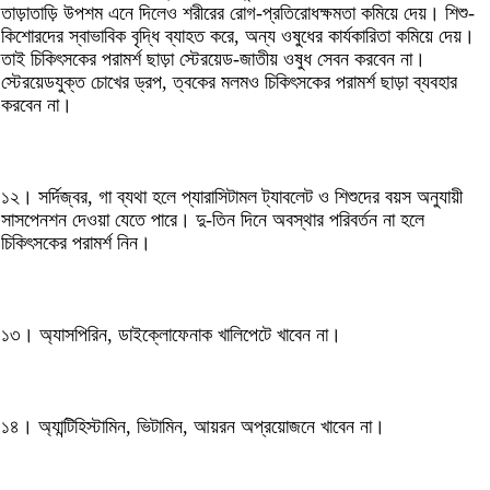
তাড়াতাড়ি উপশম এনে দিলেও শরীরের রোগ-প্রতিরোধক্ষমতা কমিয়ে দেয়। শিশু-
কিশোরদের স্বাভাবিক বৃদ্ধি ব্যাহত করে, অন্য ওষুধের কার্যকারিতা কমিয়ে দেয়।
তাই চিকিৎসকের পরামর্শ ছাড়া স্টেরয়েড-জাতীয় ওষুধ সেবন করবেন না।
স্টেরয়েডযুক্ত চোখের ড্রপ, ত্বকের মলমও চিকিৎসকের পরামর্শ ছাড়া ব্যবহার
করবেন না।
১২। সর্দিজ্বর, গা ব্যথা হলে প্যারাসিটামল ট্যাবলেট ও শিশুদের বয়স অনুযায়ী
সাসপেনশন দেওয়া যেতে পারে। দু-তিন দিনে অবস্থার পরিবর্তন না হলে
চিকিৎসকের পরামর্শ নিন।
১৩। অ্যাসপিরিন, ডাইক্লোফেনাক খালিপেটে খাবেন না।
১৪। অ্যান্টিহিস্টামিন, ভিটামিন, আয়রন অপ্রয়োজনে খাবেন না।