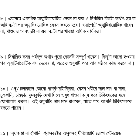
৮। একসঙ্গে একাধিক অ্যান্টিবায়োটিক সেবন না করা ও নির্ধারিত বিরতি অর্থাৎ ছয় বা
আট ঘণ্টা পর অ্যান্টিবায়োটিক সেবন করতে হবে। ভরাপেটে অ্যান্টিবায়োটিক খাবেন
না, খাওয়ার আধঘণ্টা বা এক ঘণ্টা পর খাওয়া অধিক কার্যকর।
৯। নির্ধারিত সময় পর্যন্ত অর্থাৎ পুরো কোর্সটি সম্পূর্ণ খাবেন। কিছুটা ভালো হওয়ার
পর অ্যান্টিবায়োটিক বাদ দেবেন না, এতেও ওষুধটি পরে আর শরীরে কাজ করবে না।
১০। ওষুধ চলাকালে কোনো পার্শ্বপ্রতিক্রিয়া, যেমন শরীরে লাল দাগ বা দানা,
চুলকানি, চামড়ায় ফুস্কুড়ি দেখা দিলে ওষুধ খাওয়া বন্ধ করে চিকিৎসকের সঙ্গে
যোগাযোগ করুন। ওই ওষুধটির নাম মনে রাখবেন, যাতে পরে আপনি চিকিৎসককে
বলতে পারেন।
১১। অ্যাজমা বা হাঁপানি, শ্বাসকষ্টের অসুখসহ দীর্ঘমেয়াদি রোগে স্টেরয়েড