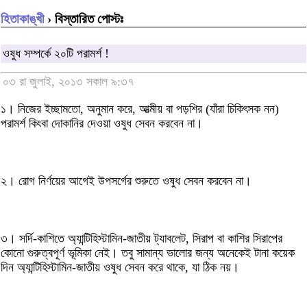
হিতাকাঙ্খী
› বিস্তারিত পোস্টঃ
ওষুধ সম্পর্কে ২০টি পরামর্শ !
০৩ রা জুলাই, ২০১৩ সকাল ৯:৩৭
১। নিজের ইচ্ছামতো, অনুমান করে, আত্মীয় বা পড়শির (যাঁরা চিকিৎসক নন)
পরামর্শ কিংবা দোকানির দেওয়া ওষুধ সেবন করবেন না।
২। রোগ নির্ণয়ের আগেই উপসর্গের শুরুতে ওষুধ সেবন করবেন না।
৩। সর্দি-কাশিতে অ্যান্টিহিস্টামিন-জাতীয় ট্যাবলেট, সিরাপ বা কাশির সিরাপের
কোনো গুরুত্বপূর্ণ ভূমিকা নেই। তবু সামান্য ভালোর জন্য অনেকেই টানা কয়েক
দিন অ্যান্টিহিস্টামিন-জাতীয় ওষুধ সেবন করে থাকে, যা ঠিক নয়।