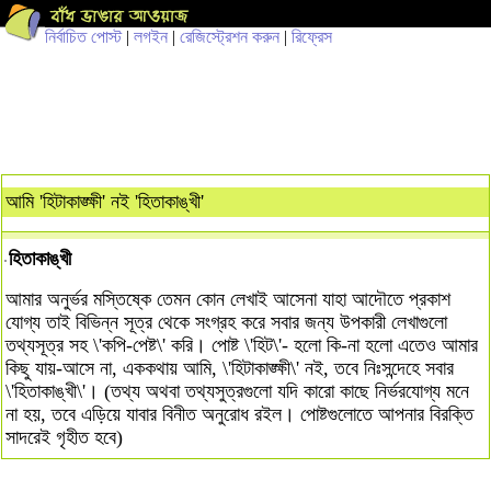
নির্বাচিত পোস্ট
|
লগইন
|
রেজিস্ট্রেশন করুন
|
রিফ্রেস
আমি 'হিটাকাঙ্ক্ষী' নই 'হিতাকাঙ্খী'
হিতাকাঙ্খী
আমার অনুর্ভর মস্তিষ্কে তেমন কোন লেখাই আসেনা যাহা আদৌতে প্রকাশ
যোগ্য তাই বিভিন্ন সূত্র থেকে সংগ্রহ করে সবার জন্য উপকারী লেখাগুলো
তথ্যসূত্র সহ \'কপি-পেষ্ট\' করি। পোষ্ট \'হিট\'- হলো কি-না হলো এতেও আমার
কিছু যায়-আসে না, এককথায় আমি, \'হিটাকাঙ্ক্ষী\' নই, তবে নিঃসন্দেহে সবার
\'হিতাকাঙ্খী\'। (তথ্য অথবা তথ্যসুত্রগুলো যদি কারো কাছে নির্ভরযোগ্য মনে
না হয়, তবে এড়িয়ে যাবার বিনীত অনুরোধ রইল। পোষ্টগুলোতে আপনার বিরক্তি
সাদরেই গৃহীত হবে)