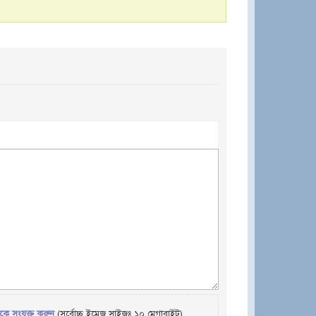
েকে সংযুক্ত করুন
(সর্বোচ্চ ইমেজ সাইজঃ ১০ মেগাবাইট)