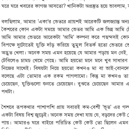
ঘরে ঘরে খবরের কাগজ আসতো? খানিকটা অপ্রস্তুত হয়ে ভাবলাম, স
বলছিলাম, আমার 'একা'র ভেতরে প্রায়শই আরেকটি জলজ্যান্ত অন্য ম
কৈশরের কোন একটা সময়ে আমার ভেতর আমি এক ভিন্ন আমি টের পে
আমি আমার ভেতরে আরেকটা 'আমি' কল্পনা করে পছন্দসই কোন ব
বিপক্ষে দুটোতেই যুক্তি দাঁড় করিয়ে তুমুল বিতর্ক হতো ভেতরে 
অদ্ভুত খেলা। অনেক সময় এমন হয়েছে যে আমার পড়ায় মন নেই, খে
টেবিলেও চামচ থেমে গেছে। আমি হয়তো মনে মনে খুব সাধারণ ক
নিজের সাথেই। বিষয়টা নিয়ে হয়তো কখনও মা বা ভাই-বোনদের
বলেছে এটা তোমার এক রকম পাগলামো। কিন্তু মা কখনও তা 
চেয়েছেন, যুক্তিগুলো শুনতে চেয়েছেন। বুঝতে চেয়েছেন আমার 
পথটা।
শৈশবে রূপকথার পাশাপশি প্রায় সবারই কম-বেশী 'ভূত' এর গল্
একটা বিষয় বিশ্ব জুড়েই। অনেক সময় দেখা যায় যে, বড়দের কেউ 
পায়। আমারও ঘরে বাইরে পরিচিত কেউ কেউ তো ছিলেন এমন। 