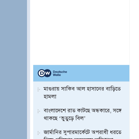
মাগুরায় সাকিব আল হাসানের বাড়িতে
হামলা
বাংলাদেশে রাত কাটছে অন্ধকারে, সঙ্গে
থাকছে ‘ভুতুড়ে বিল’
জার্মানির সুপারমার্কেটে অপরাধী ধরতে