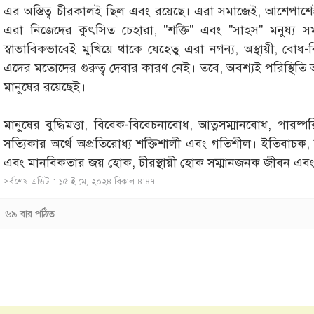
এর অস্তিত্ব চীরকালই ছিল এবং রয়েছে। এরা সমাজেই, আশেপাশেই র
এরা নিজেদের কুৎসিত চেহারা, "শক্তি" এবং "সাহস" মনুষ্য
স্বাভাবিকভাবেই মুখিয়ে থাকে যেহেতু এরা নগন্য, অস্থায়ী, বো
এদের মতোদের গুরুত্ব দেবার কারণ নেই। তবে, অবশ্যই পরিস্থিতি অন
মানুষের রয়েছেই।
মানুষের বুদ্ধিমত্তা, বিবেক-বিবেচনাবোধ, আত্নসম্মানবোধ, পার
সত্যিকার অর্থে অপ্রতিরোধ্য শক্তিশালী এবং গতিশীল। ইতিবাচক, সুস
এবং মানবিকতার জয় হোক, চীরস্থায়ী হোক সম্মানজনক জীবন এব
সর্বশেষ এডিট : ১৫ ই মে, ২০২৪ বিকাল ৪:৪৭
৬৯ বার পঠিত