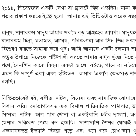
২০১৯, ডিসেম্বরের একটি লেখা যা ড্রাফটে ছিল এতদিন। নানা
পড়ায় প্রকাশ করতে ইচ্ছে হলো। আমার এই ভিডিওটাও কয়েক ব
মানুষ, নানারকম মানুষ আমার সব'চে বড় আগ্রহের জায়গা। মানুষক
নানারকম চিন্তা, মতামত, আবেগ, পরিকল্পনা আর ভিন্ন ভিন্ন প্রকা
বিশ্লেষণ করতে সাহায্য করে খুব। আমি আমাকে একটা চলমান ভা
অদ্ভুত উপায়ে নিজেকে শক্তিশালী করতে আমার মানুষ খুঁজে নি
পথে, দৈনন্দিন কাজে কিংবা একটা ভালো বইতে, গানে বা নাটকে
এমন কি সম্পূর্ণ একা একা হাঁটতেও। আমার 'একা'র ভেতরেও নানা
বলছি।
নিশ্চিতভাবেই বই, সঙ্গীত, নাটক, সিনেমা এবং সামাজিক যোগা
বিশ্বাস করি। সৌভাগ্যবশত এক বিশাল পারিবারিক পাঠাগার, ভ
সিনেমা, নাটক, ভাল গান শোনা বা একটুখানি চর্চার সুযোগ, অ
মেশার পরিবেশ পেয়ে বড় হয়েছি। পাশাপাশি শৈশব থেকেই ভাষা আন
একনায়কতন্ত্র ইত্যাদি বিষয়ে পড়ে এবং শুনে শুনে চোখ-কান 