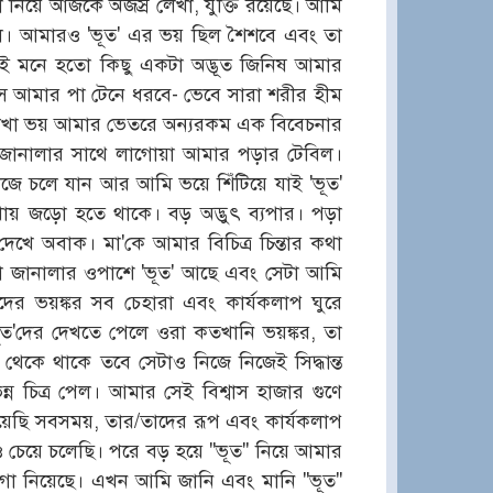
 নিয়ে আজকে অজস্র লেখা, যুক্তি রয়েছে। আমি
ি। আমারও 'ভূত' এর ভয় ছিল শৈশবে এবং তা
ই মনে হতো কিছু একটা অদ্ভূত জিনিষ আমার
সে আমার পা টেনে ধরবে- ভেবে সারা শরীর হীম
দেখা ভয় আমার ভেতরে অন্যরকম এক বিবেচনার
 জানালার সাথে লাগোয়া আমার পড়ার টেবিল।
কাজে চলে যান আর আমি ভয়ে শিঁটিয়ে যাই 'ভূত'
থায় জড়ো হতে থাকে। বড় অদ্ভুৎ ব্যপার। পড়া
েখে অবাক। মা'কে আমার বিচিত্র চিন্তার কথা
াকা জানালার ওপাশে 'ভূত' আছে এবং সেটা আমি
ের ভয়ঙ্কর সব চেহারা এবং কার্যকলাপ ঘুরে
ভূত'দের দেখতে পেলে ওরা কতখানি ভয়ঙ্কর, তা
থেকে থাকে তবে সেটাও নিজে নিজেই সিদ্ধান্ত
ন চিত্র পেল। আমার সেই বিশ্বাস হাজার গুণে
য়েছি সবসময়, তার/তাদের রূপ এবং কার্যকলাপ
জও চেয়ে চলেছি। পরে বড় হয়ে "ভূত" নিয়ে আমার
জায়গা নিয়েছে। এখন আমি জানি এবং মানি "ভূত"