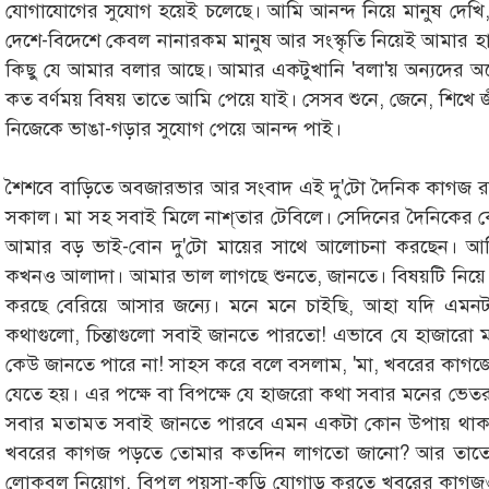
যোগাযোগের সুযোগ হয়েই চলেছে। আমি আনন্দ নিয়ে মানুষ দেখি, শ
দেশে-বিদেশে কেবল নানারকম মানুষ আর সংস্কৃতি নিয়েই আমার 
কিছু যে আমার বলার আছে। আমার একটুখানি 'বলা'য় অন্যদের অ
কত বর্ণময় বিষয় তাতে আমি পেয়ে যাই। সেসব শুনে, জেনে, শিখ
নিজেকে ভাঙা-গড়ার সুযোগ পেয়ে আনন্দ পাই।
শৈশবে বাড়িতে অবজারভার আর সংবাদ এই দু'টো দৈনিক কাগজ রা
সকাল। মা সহ সবাই মিলে নাশ্‌তার টেবিলে। সেদিনের দৈনিকের
আমার বড় ভাই-বোন দু'টো মায়ের সাথে আলোচনা করছেন। আ
কখনও আলাদা। আমার ভাল লাগছে শুনতে, জানতে। বিষয়টি নিয়ে আ
করছে বেরিয়ে আসার জন্যে। মনে মনে চাইছি, আহা যদি এ
কথাগুলো, চিন্তাগুলো সবাই জানতে পারতো! এভাবে যে হাজারো ম
কেউ জানতে পারে না! সাহস করে বলে বসলাম, 'মা, খবরের কাগজ
যেতে হয়। এর পক্ষে বা বিপক্ষে যে হাজরো কথা সবার মনের ভে
সবার মতামত সবাই জানতে পারবে এমন একটা কোন উপায় থাকা
খবরের কাগজ পড়তে তোমার কতদিন লাগতো জানো? আর তাতে হাজা
লোকবল নিয়োগ, বিপুল পয়সা-কড়ি যোগাড় করতে খবরের কাগজও