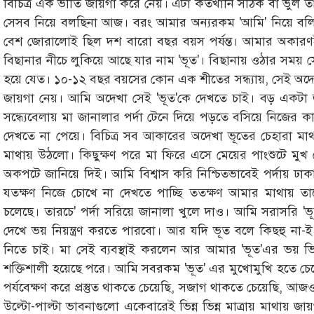
বিচিত্র এক ভীতি জায়গা করে নেয়। এটা কতখানি সঠিক বা ভুল তা
সেসব নিয়ে বলছিনা আজ। বরং আমার অন্যরকম 'আমি' নিয়ে বল
বেশ জোরালোই ছিল দশ বারো বছর বয়স পর্যন্ত। আমার অকারণ
বিছানার নীচে লুকিয়ে আছে যার নাম 'ভূত'। বিছানায় ওঠার সময় 
হয়ে যেত। ১০-১২ বছর বয়সের কোন এক শীতের সন্ধ্যায়, সেই অ
জায়গা নেয়। আমি অদেখা সেই 'ভূত'কে দেখতে চাই। বড় একটা
সন্ধ্যেবেলায় মা জানালার পর্দা টেনে দিয়ে পড়তে বসিয়ে নিজের 
দেখতে না পেয়ে। বিচিত্র সব আকারের অদেখা ভূতের চেহারা মা
মাথায় উঠলো। কিছুক্ষণ পরে মা ফিরে এসে মেয়ের পাংশুটে মুখ দ
অকপটে জানিয়ে দিই। আমি বিশ্বাস করি নিশ্চিতভাবেই পর্দায় ঢ
যতক্ষণ নিজে চোখে না দেখতে পাচ্ছি ততক্ষণ আমার মাথায় তাদ
চলেছে। তারচে' পর্দা সরিয়ে জানালা খুলে দাও। আমি সরাসরি '
দেখে ভয় নিয়ন্ত্রণ করতে পারবো। আর যদি ভূত বলে কিছহু না-ই 
নিতে চাই। মা সেই ব্যবস্থাই করলেন আর আমার 'ভূত'এর ভয় ভিন্
শক্তিশালী হয়েছে পরে। আমি সবরকম 'ভূত' এর মুখোমুখি হতে চে
পর্যবেক্ষণ করে প্রস্তুত থাকতে চেয়েছি, সজাগ থাকতে চেয়েছি, আ
উল্টো-পাল্টা ভাবনাগুলো একেবারেই ভিন্ন ভিন্ন মাত্রায় মাথায় 