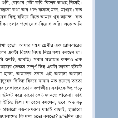
ুনি, বোঝার চেষ্টা করি বিশেষ আগ্রহ নিয়েই।
হাজারো কথা আর গল্প রয়েছে মনে, মাথায়। কত
নেক কিছু বলিয়ে নিতে আমার খুব আনন্দ। কত
ে জীবন চলার পথে যোগ-বিয়োগ করি। এতে আমি
খা হতো। আমার সপ্তম শ্রেণীর এক রোববারের
 কোন একটা বিশেষ বিষয় নিয়ে কথা বলছেন মা।
মি শুনছি, ভাবছি। সবার মতামত কখনও এক
মার ভেতরে সম্পূর্ণ ভিন্ন একটা ভাবনা ছটফট
মনটা হতো, আমাদের সবার এই আলাদা আলাদা
ানুষের বিভিন্ন বিষয়ে নানান মত রয়েছে তাতো
ের লেখাগুলোতো একপক্ষীয়। সবাইকে শুধু পড়ে
তর ছটফট করে তাতো কেউ জানতে পারেনা। তাই
 উচিত ছিল। মা হেসে বললেন, তবে, অত বড়
রো বক্তব্য-মন্তব্য যাচাই বাছাই, হাজারো
য়ালাদের কি দশা হতো বলতো? প্রতিদিন আর