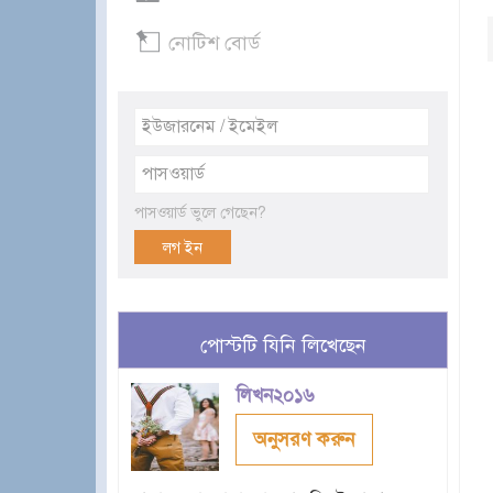
নোটিশ বোর্ড
পাসওয়ার্ড ভুলে গেছেন?
পোস্টটি যিনি লিখেছেন
লিখন২০১৬
অনুসরণ করুন