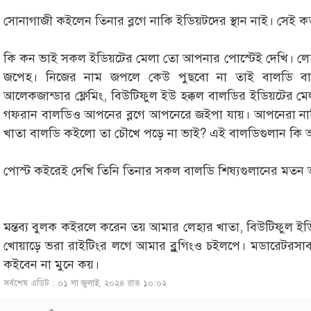
সোনাগাজী কইলেন তিনার ব্লগে নাকি ইডিয়টদের স্থান নাই। সেই কত
কি কন ভাই সকল ইডিয়টের মেলা তো আপনার পোস্টেই দেখি। লে
জপেহ। নিজের নাম জপলে কেউ পুছবো না তাই বালডি ব
আলেকজান্ডার ফ্লেমিং, বিউটিফুল ইউ হক্কল বালডির ইডিয়টের ম
গফরান বালডিও আপনের ব্লগে আপনেরে জইপা যায়। আপনেরা নাক
খাতা বালডি কইলো তা চৌখে পড়ে না ভাই? এই বালডিগুলান কি
পোস্ট কইরেই দেখি তিনি তিনার সকল বালডি শিষ্যগুলানের মতন
মন্তব্য বুলক কইরলে করেন তয় আমার লেহার খাতা, বিউটিফুল ই
খোয়াড়ে ভরা রাইটিংর লগে আমার ব্লুগিংও চইলপে। মডারেটরসা
কইবেন না মুনে কয়।
সর্বশেষ এডিট : ০১ লা জুলাই, ২০২৪ রাত ১০:০২