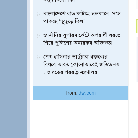
বাংলাদেশে রাত কাটছে অন্ধকারে, সঙ্গে
থাকছে ‘ভুতুড়ে বিল’
জার্মানির সুপারমার্কেটে অপরাধী ধরতে
গিয়ে পুলিশের অন্যরকম অভিজ্ঞতা
শেখ হাসিনার ভার্চুয়াল বক্তব্যের
বিষয়ে ভারত কোনোভাবেই জড়িত নয়
: ভারতের পররাষ্ট্র মন্ত্রণালয়
from:
dw.com