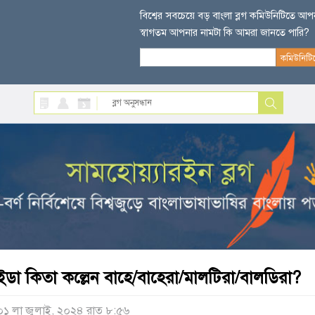
বিশ্বের সবচেয়ে বড় বাংলা ব্লগ কমিউনিটিতে আ
স্বাগতম আপনার নামটা কি আমরা জানতে পারি?
ইডা কিতা কল্লেন বাহে/বাহেরা/মালটিরা/বালডিরা?
০১ লা জুলাই, ২০২৪ রাত ৮:৫৬