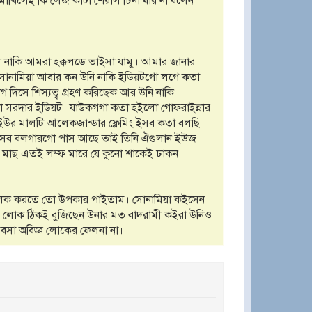
ং মাখিলেই কি লেজ কাটা শেয়াল চিনা যায় না বলেন
নাকি আমরা হক্কলডে ভাইসা যামু। আমার জানার
য়? সোনামিয়া আবার কন উনি নাকি ইডিয়টগো লগে কতা
 দিসে শিস্যত্ব গ্রহণ করিছেক আর উনি নাকি
ো সরদার ইডিয়ট। যাউকগগা কতা হইলো গোফরাইন্নার
 ইউর মালটি আলেকজান্ডার ফ্লেমিং ইসব কতা বলছি
কি ঐসব বলগারগো পাস আছে তাই তিনি ঐগুলান ইউজ
র মাছ এতই লম্ফ মারে যে কুনো শাকেই ঢাকন
ুলক করতে তো উপকার পাইতাম। সোনামিয়া কইসেন
্ঞ লোক ঠিকই বুজিছেন উনার মত বাদরামী কইরা উনিও
্পে বসা অবিজ্ঞ লোকের ফেলনা না।