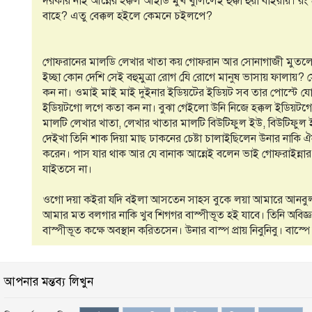
দরকার নাই আন্নের হক্কল আইডি মুখ খুলিলেই হুক্কা হুয়া বাইরায়। র
বাহে? এতু বেক্কল হইলে কেমনে চইলপে?
গোফরানের মালডি লেখার খাতা কয় গোফরান আর সোনাগাজী মুতলে 
ইচ্ছা কোন দেশি সেই বহুমুত্রা রোগ যেি রোগে মানুষ ভাসায় ফালা
কন না। ওমাই মাই মাই দুইনার ইডিয়টের ইডিয়ট সব তার পোস্টে যোগ
ইডিয়টগো লগে কতা কন না। বুঝা গেইলো উনি নিজে হক্কল ইডিয়টগ
মালটি লেখার খাতা, লেখার খাতার মালটি বিউটিফুল ইউ, বিউটিফুল
দেইখা তিনি শাক দিয়া মাছ ঢাকনের চেষ্টা চালাইছিলেন উনার না
করেন। পাস যার থাক আর যে বানাক আন্নেই বলেন ভাই গোফরাইন্না
যাইতসে না।
ওগো দয়া কইরা যদি বইলা আসতেন সাহস বুকে লয়া আমারে আনব
আমার মত বলগার নাকি খুব শিগগর বাস্পীভূত হই যাবে। তিনি অবিজ
বাস্পীভূত কক্ষে অবস্থান করিতসেন। উনার বাস্প প্রায় নিবুনিবু। বাস
আপনার মন্তব্য লিখুন