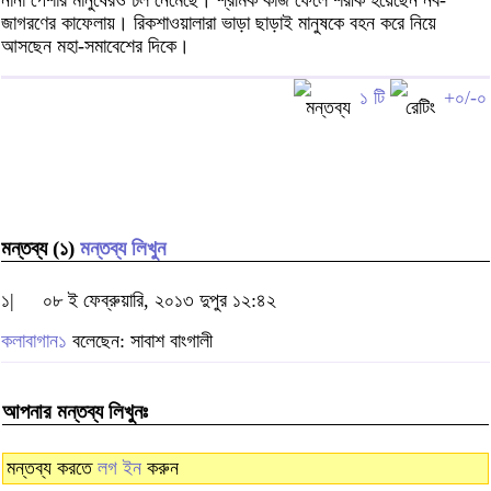
নানা পেশার মানুষেরও ঢল নেমেছে। শ্রমিক কাজ ফেলে শরীক হয়েছেন নব-
জাগরণের কাফেলায়। রিকশাওয়ালারা ভাড়া ছাড়াই মানুষকে বহন করে নিয়ে
আসছেন মহা-সমাবেশের দিকে।
১ টি
+০/-০
মন্তব্য (১)
মন্তব্য লিখুন
১|
০৮ ই ফেব্রুয়ারি, ২০১৩ দুপুর ১২:৪২
কলাবাগান১
বলেছেন: সাবাশ বাংগালী
আপনার মন্তব্য লিখুনঃ
মন্তব্য করতে
লগ ইন
করুন