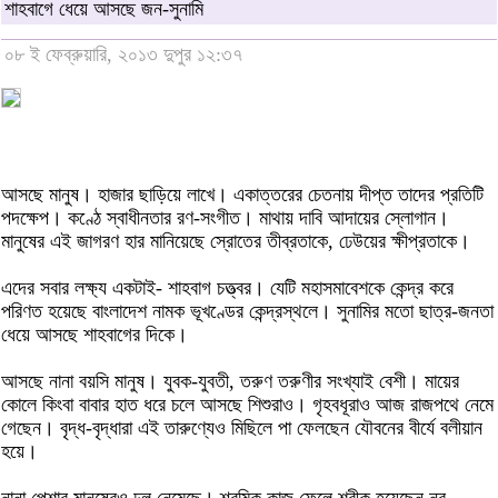
শাহবাগে ধেয়ে আসছে জন-সুনামি
০৮ ই ফেব্রুয়ারি, ২০১৩ দুপুর ১২:৩৭
আসছে মানুষ। হাজার ছাড়িয়ে লাখে। একাত্তরের চেতনায় দীপ্ত তাদের প্রতিটি
পদক্ষেপ। কণ্ঠে স্বাধীনতার রণ-সংগীত। মাথায় দাবি আদায়ের স্লোগান।
মানুষের এই জাগরণ হার মানিয়েছে স্রোতের তীব্রতাকে, ঢেউয়ের ক্ষীপ্রতাকে।
এদের সবার লক্ষ্য একটাই- শাহবাগ চত্ত্বর। যেটি মহাসমাবেশকে কেন্দ্র করে
পরিণত হয়েছে বাংলাদেশ নামক ভূখণ্ডের কেন্দ্রস্থলে। সুনামির মতো ছাত্র-জনতা
ধেয়ে আসছে শাহবাগের দিকে।
আসছে নানা বয়সি মানুষ। যুবক-যুবতী, তরুণ তরুণীর সংখ্যাই বেশী। মায়ের
কোলে কিংবা বাবার হাত ধরে চলে আসছে শিশুরাও। গৃহবধূরাও আজ রাজপথে নেমে
গেছেন। বৃদ্ধ-বৃদ্ধারা এই তারুণ্যেও মিছিলে পা ফেলছেন যৌবনের বীর্যে বলীয়ান
হয়ে।