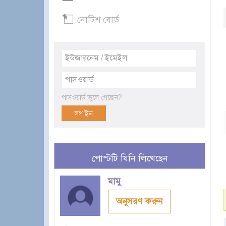
নোটিশ বোর্ড
পাসওয়ার্ড ভুলে গেছেন?
পোস্টটি যিনি লিখেছেন
মামু
অনুসরণ করুন