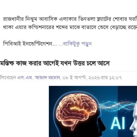
রাজধানীর নিঝুম আবাসিক এলাকার তিনতলা ফ্ল্যাটের শোবার ঘরট
থাকা এয়ার কন্ডিশনারের শব্দের মাঝে বাতাসে ভেসে বেড়াচ্ছে রক্ত
পিবিআই ইনভেস্টিগেশন...
...বাকিটুকু পড়ুন
মস্তিষ্ক কাজ করার আগেই যখন উত্তর চলে আসে
লিখেছেন
এস.এম. আজাদ রহমান
, ০৮ ই আগস্ট, ২০২৬ রাত ১২:০৭