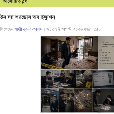
আলোচিত ব্লগ
ইন দ্যা শ্যাডোস অব ইল্যুশন
লিখেছেন
শাম্মী নূর-এ-আলম রাজু
, ০৭ ই আগস্ট, ২০২৬ সন্ধ্যা ৭:৫৮