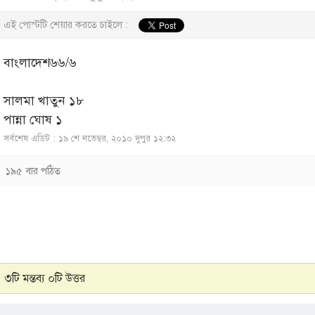
এই পোস্টটি শেয়ার করতে চাইলে :
বাংলাদেশ৬৬/৬
সালমা খাতুন ১৮
পান্না ঘোষ ১
সর্বশেষ এডিট : ১৯ শে নভেম্বর, ২০১০ দুপুর ১২:৩২
১৯৫ বার পঠিত
৩টি মন্তব্য ০টি উত্তর