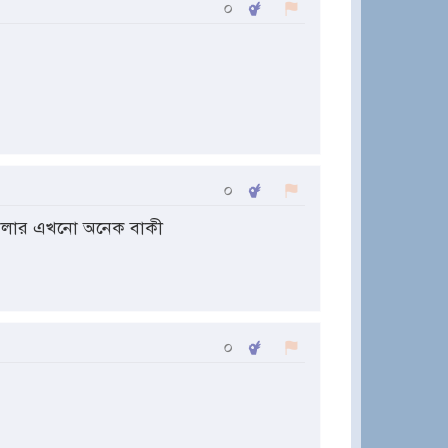
০
০
খেলার এখনো অনেক বাকী
০