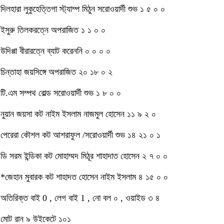
দিলহারা লুকুহেত্তিগা স্ট্যাম্প মিঠুন সরোওয়ার্দী শুভ ১ ৫ ০ ০
ইসুরু তিলকরত্নে অপরাজিত ১ ১ ০ ০
উদিপ্পা বীরারত্নে ব্যাট করেননি ০ ০ ০ ০
চিন্তাহা জয়সিঙ্গে অপরাজিত ২০ ১৮ ০ ২
টি.এম সম্পথ বোল্ড সরোওয়ার্দী শুভ ১ ৮ ০ ০
নুয়ান জয়সা কট নাইম ইসলাম নাজমুল হোসেন ১১ ৯ ২ ০
পেরেরা কৌশল কট আশরাফুল /সরোওয়ার্দী শুভ ১৪ ২১ ০ ১
ডি সরম ইন্ডিকা কট মোহাম্মদ মিঠূর শাহাদাত হোসেন ২ ৭ ০ ০
*জেহান মুবারক কট শাহাদত হোসেন নাইম ইসলাম ৪ ১৫ ০ ০
অতিরিক্ত বাই 0 , লেগ বাই 1 , নো বল ০ , ওয়াইড ৩ ৪
মোট রান ৯ উইকেটে ১০১