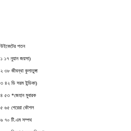
উইকেটের পতন
১ ১৭ নুয়ান জয়সা)
২ ৩৮ জীবন্থা কুলাতুঙ্গা
৩ ৪২ ডি সরম ইন্ডিকা)
৪ ৫৩ *জেহান মুবারক
৫ ৬৫ পেরেরা কৌশল
৬ ৭০ টি.এম সম্পথ