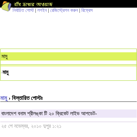
নির্বাচিত পোস্ট
|
লগইন
|
রেজিস্ট্রেশন করুন
|
রিফ্রেস
মামু
মামু
মামু
› বিস্তারিত পোস্টঃ
বাংলাদেশ বনাম শ্রীলঙ্কা টি ২০ ক্রিকেট লাইভ আপডেট-
২৫ শে নভেম্বর, ২০১০ দুপুর ১:২১