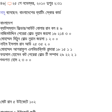
৪৬|
২৫ শে নভেম্বর, ২০১০ দুপুর ২:৩১
মামু
বলেছেন: বাংলাদেশের ব্যাটিং স্কোর কার্ড
বাংলাদেশ
ব্যাটসম্যান ফিল্ডার/আউট বোলার রান বল ৪ ৬
নাজিমউদ্দিন পেরেরা বোল্ড নুয়ান জয়সা ১৬ ২১৪ ৩ ০
মোহাম্মদ মিঠুন বোল্ড নুয়ান জয়সা ১ ২ ০ ০
নাইম ইসলাম রান আউ ২৫ ৩৫ ২ ০
মোহাম্মদ আশরাফুল এলবিডাব্লিউ বান্দারা ১৮ ১৫ ১ ১
ফয়সাল হোসেন কট পেরেরা বোল্ড টি সম্পাথ ২৯ ২২ ২ ১
শুভগত হোম ২ ৩ ০ ০
মোট রান ৫ উইকেটে ১০২