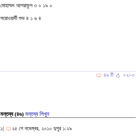
মোহাম্মদ আশরাফুল ৩ ০ ১৯ ০
সরোওয়ার্দী শুভ ৪ ১ ৬ ৪
৪৬ টি
+২/-০
মন্তব্য (৪৬)
মন্তব্য লিখুন
১|
২৫ শে নভেম্বর, ২০১০ দুপুর ১:২৯