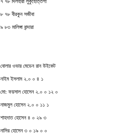
৭ ৭৮ দিলহারা লুকুহেত্তিগা
৮ ৭৮ বীরকুন সজীবা
৯ ৮৩ মালিঙ্গা বান্দারা
বোলার ওভার মেডেন রান উইকেট
নাইম ইসলাম ২.০ ০ ৪ ১
মো: ফয়সাল হোসেন ২.০ ০ ১২ ০
নাজমুল হোসেন ২.০ ০ ১১ ১
শাহদাত হোসেন ৪ ০ ২৯ ৩
নাসির হোসেন ৩ ০ ১৯ ০ ০