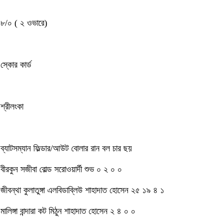
৮/০ ( ২ ওভারে)
স্কোর কার্ড
শ্রীলংকা
ব্যাটসম্যান ফিল্ডার/আউট বোলার রান বল চার ছয়
বীরকুন সজীবা বোল্ড সরোওয়ার্দী শুভ ০ ২ ০ ০
জীবন্থা কুলাতুঙ্গা এলবিডাব্লিউ শাহাদাত হোসেন ২৫ ১৯ ৪ ১
মালিঙ্গা বান্দারা কট মিঠুন শাহাদাত হোসেন ২ ৪ ০ ০