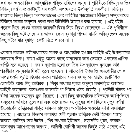
করা হয় ক্ষমতা কিংবা আধ্যাত্মিক শক্তি হাসিলের জন্য । পৃথিবীতে বিভিন্ন জাতির
বিভিন্ন ধর্ম এবং মোটামুটি সব ধর্মেই অপদেবতার উপস্থিতি লক্ষণীয়। বিভিন্ন
জায়গায় ভিন্ন ভিন্ন অপদেবতাদের এবং কাহিনীর প্রয়োজনে বিভিন্ন সম্প্রদায়ের
বিভিন্ন আচার অনুষ্ঠান প্রথা তথা রীতিনীতি উল্লেখ করা হয়েছে । এই বইটা
পড়তে গিয়ে লেখক বারবার কয়েকটি বিষয় নিয়ে দ্বিধা ফেলেছেন -- এই পৃথিবীতে
অনেক কিছু ঘটে গেছে যার আজও কোন ব্যাখ্যা পাওয়া যায়নি ভবিষ্যতেও অনেক
কিছু ঘটবে যার ব্যাখ্যা কেউ দিতে পারবে না ।
একজন নারায়ন চট্টোপাধ্যায়ের সাধক ও আধ্যাত্মিক হওয়ার কাহিনী এই উপন্যাসের
অন্যতম দিক। কারণ এটুকু আমার কাছে বাস্তবতা আর সেকালে একালের এপিক
ওপিঠ মনে হয়েছে । মজার ব্যাপার হলো ভৌতিক উপন্যাসেও যুনায়েদ ভাই
পরকীয়ার অন্ধকার দিকটা তুলে ধরেছেন । সাঁওতালি উপজাতি জনগোষ্ঠীর লোক
অপর ধর্মের প্রতি হিংসার কবলে পরিবারের সকল সদস্যকে হারিয়ে ছোট শিশু
ছেলেটাই আজ শিবু তান্ত্রিক । শিবুর সাধনার দ্বারা অদৃশ্য মহাশক্তি অর্জনের
কাহিনী অত্যন্ত রোমাঞ্চকর অনেকটা গা শিউরে ওঠার মতোই । প্রতিটি ঘটনার পর
ঘটনা অনেক রহস্যের জন্ম দিয়েছে । বেশ কিছু রাজনৈতিক চরিত্রকে অর্থপূর্ণভাবে
বাস্তবের আঁধারে তুলে ধরা এবং তাদের ভয়াবহ মৃত্যুর কারণ হিসেব মৃত্যু বর্ণনা
উচ্চমার্গের তান্ত্রিকরা শক্তি সাধনার মাধ্যমে অলৌকিক ক্ষমতার বর্ণনা অসাধারণ
হয়েছে । এছাড়াও কিভাবে কামাখ্যা দেবী প্রধান তান্ত্রিক দেবী হিসেবে সমগ্র
ভারতে প্রসিদ্ধ হয়ে উঠেন , শিব সাধনার ইতিহাস , মহাদেবীর পূজা, কামরূপ-
কামাখ্যার আশেপাশের অরণ্য , ডাকিনী যোগিনী অনেক কিছুই উঠে এসেছে এই