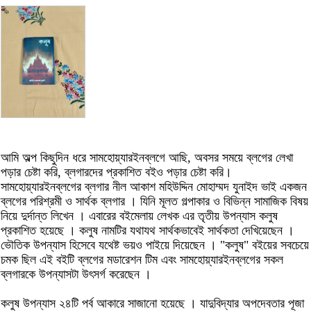
আমি অল্প কিছুদিন ধরে সামহোয়্যারইনব্লগে আছি, অবসর সময়ে ব্লগের লেখা
পড়ার চেষ্টা করি, ব্লগারদের প্রকাশিত বইও পড়ার চেষ্টা করি।
সামহোয়্যারইনব্লগের ব্লগার নীল আকাশ মহিউদ্দিন মোহাম্মদ যুনাইদ ভাই একজন
ব্লগের পরিশ্রমী ও সার্থক ব্লগার । যিনি মূলত গল্পাকার ও বিভিন্ন সামাজিক বিষয়
নিয়ে দুর্দান্ত লিখেন । এবারের বইমেলায় লেখক এর তৃতীয় উপন্যাস কলুষ
প্রকাশিত হয়েছে । কলুষ নামটির যথাযথ সার্থকভাবেই সার্থকতা দেখিয়েছেন ।
ভৌতিক উপন্যাস হিসেবে যথেষ্ট ভয়ও পাইয়ে দিয়েছেন । "কলুষ" বইয়ের সবচেয়ে
চমক ছিল এই বইটি ব্লগের মডারেশন টিম এবং সামহোয়্যারইনব্লগের সকল
ব্লগারকে উপন্যাসটা উৎসর্গ করেছেন ।
কলুষ উপন্যাস ২৪টি পর্ব আকারে সাজানো হয়েছে । যাদুবিদ্যার অপদেবতার পূজা