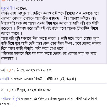
মুক্তা নীল
বলেছেন:
যখনই লেখা আসুক না , দেরিতে হলেও তুমি পড়ে নিয়েছো এবং আমাকে মনে
রেখেছো সেজন্য তোমাকে আন্তরিক ধন্যবাদ । নীল আকাশ ভাইয়ের এই
উপন্যাসটা পড়ে শুধু আমার একটা বিষয় মনে হয়েছে না জানি উনি কত স্টাডি
করেছেন । বিশ্বাস করো তুমি যদি এই বইটা পড়ো অনেক ইন্টারেস্টিং বিষয়ে
জানতে পারবে ।
আশা করি তুমি সকলকে নিয়ে ভালো আছো । আমি মাঝে মধ্যে তোমার ব্লগ
বাড়ি গিয়ে ঘুরে আসি দেখি নতুন কোন লেখা দিলে কি-না , তবে যেহেতু আভাস
দিলে আশা করছি শীঘ্রই একটা নতুন লেখা পাবো ।
পরিবারের সকলকে নিয়ে সব সময় ভালো থেকো এবং তোমার জন্য সব সময়
শুভকামনা ।
১২|
০৪ ঠা মে, ২০২৩ ভোর ৬:৫৩
সোহানী
বলেছেন: চমৎকার রিভিউ। বইটা অবশ্যই পড়বো।
১৩|
১৭ ই জুন, ২০২৩ রাত ৮:৩৬
পদাতিক চৌধুরি
বলেছেন: এসেছিলাম বোনের নুতন কোনো পোস্ট আছে কিনা
দেখতে...।।