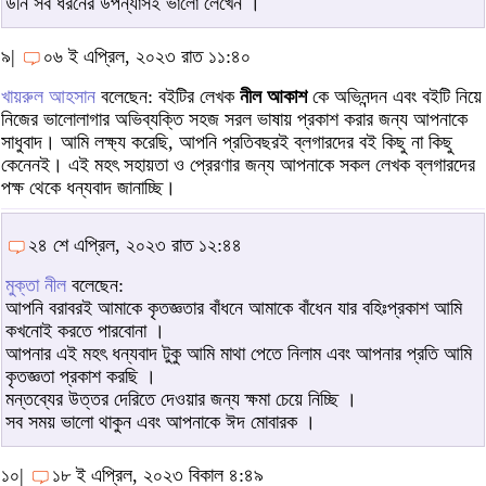
উনি সব ধরনের উপন্যাসই ভালো লেখেন ।
৯|
০৬ ই এপ্রিল, ২০২৩ রাত ১১:৪০
খায়রুল আহসান
বলেছেন: বইটির লেখক
নীল আকাশ
কে অভিনন্দন এবং বইটি নিয়ে
নিজের ভালোলাগার অভিব্যক্তি সহজ সরল ভাষায় প্রকাশ করার জন্য আপনাকে
সাধুবাদ। আমি লক্ষ্য করেছি, আপনি প্রতিবছরই ব্লগারদের বই কিছু না কিছু
কেনেনই। এই মহৎ সহায়তা ও প্রেরণার জন্য আপনাকে সকল লেখক ব্লগারদের
পক্ষ থেকে ধন্যবাদ জানাচ্ছি।
২৪ শে এপ্রিল, ২০২৩ রাত ১২:৪৪
মুক্তা নীল
বলেছেন:
আপনি বরাবরই আমাকে কৃতজ্ঞতার বাঁধনে আমাকে বাঁধেন যার বহিঃপ্রকাশ আমি
কখনোই করতে পারবোনা ।
আপনার এই মহৎ ধন্যবাদ টুকু আমি মাথা পেতে নিলাম এবং আপনার প্রতি আমি
কৃতজ্ঞতা প্রকাশ করছি ।
মন্তব্যের উত্তর দেরিতে দেওয়ার জন্য ক্ষমা চেয়ে নিচ্ছি ।
সব সময় ভালো থাকুন এবং আপনাকে ঈদ মোবারক ।
১০|
১৮ ই এপ্রিল, ২০২৩ বিকাল ৪:৪৯