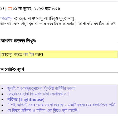
১৪|
০১ লা জুলাই, ২০২৩ রাত ৮:৫৬
আরোগ্য
বলেছেন: আসসালামু আলাইকুম মুক্তাআপু
আপনার কোন সাড়া শব্দ না পেয়ে খবর নিতে আসলাম। আশা করি সব ঠিক আছে?
আপনার মন্তব্য লিখুনঃ
মন্তব্য করতে
লগ ইন
করুন
আলোচিত ব্লগ
জুলাই গণ-অভ্যুত্থানের দ্বিতীয় বার্ষিকীর ভাবনা
তেহরানের ছায়া কি এখন ঢাকা সেনানিবাসে ?
বাতিঘর (Lighthouse)
"‘৫ই আগস্ট সবার জন্য ভালো হয়েছে’- একটি বক্তব্যের রাজনৈতিক পাঠ"
যে বিষয়ে মজিবর ও হাসিনা এক বিন্দুও ভুল করেনি!