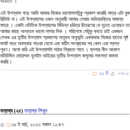
বইটিতে ।
এই উপন্যাস পড়ে আমি আমার নিজের ভালোলাগাটুকু প্রকাশ করেছি মাত্র এটা বুক
রিভিউ না। এই উপন্যাসের ওজন অনুযায়ী আমার লেখার অভিব্যক্তির সামান্য
মাত্র । একটা ভৌতিক উপন্যাসের বিভিন্ন চরিত্র চিত্রণের যে দৃঢ়তা এনেছেন তা
আমার কাছে অন্যতম ভালো লাগার দিক । পরিশেষে সেটুকু বলতে চাই একজন
লেখক এর তৃতীয় উপন্যাস প্রকাশের অনুভব অনুভূতি এককথায় নিজের হাতের সৃষ্ট
মলাট বদ্ধ অবস্থায় পাওয়া যেনো এক কঠিন সংগ্রামের পর কোন এক স্বপ্ন
পূরণ। আশা করি এই উপন্যাসটা পাঠক প্রিয়তা পাবে । ব্লগার নীল আকাশ
মহিউদ্দিন মোহাম্মদ যুনাইদ ভাইয়ের তৃতীয় উপন্যাস কলুষের সফলতা কামনা
করছি।
২৫ টি
+৭/-০
মন্তব্য (২৫)
মন্তব্য লিখুন
১|
১৬ ই মার্চ, ২০২৩ সকাল ১১:৪৭