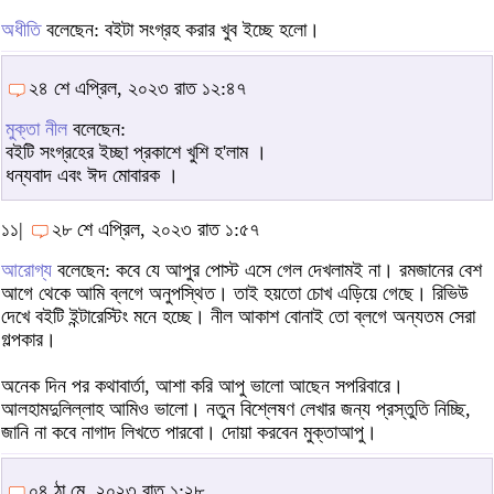
অধীতি
বলেছেন: বইটা সংগ্রহ করার খুব ইচ্ছে হলো।
২৪ শে এপ্রিল, ২০২৩ রাত ১২:৪৭
মুক্তা নীল
বলেছেন:
বইটি সংগ্রহের ইচ্ছা প্রকাশে খুশি হ'লাম ।
ধন্যবাদ এবং ঈদ মোবারক ।
১১|
২৮ শে এপ্রিল, ২০২৩ রাত ১:৫৭
আরোগ্য
বলেছেন: কবে যে আপুর পোস্ট এসে গেল দেখলামই না। রমজানের বেশ
আগে থেকে আমি ব্লগে অনুপস্থিত। তাই হয়তো চোখ এড়িয়ে গেছে। রিভিউ
দেখে বইটি ইন্টারেস্টিং মনে হচ্ছে। নীল আকাশ বোনাই তো ব্লগে অন্যতম সেরা
গল্পকার।
অনেক দিন পর কথাবার্তা, আশা করি আপু ভালো আছেন সপরিবারে।
আলহামদুলিল্লাহ আমিও ভালো। নতুন বিশ্লেষণ লেখার জন্য প্রস্তুতি নিচ্ছি,
জানি না কবে নাগাদ লিখতে পারবো। দোয়া করবেন মুক্তাআপু।
০৪ ঠা মে, ২০২৩ রাত ১:২৮