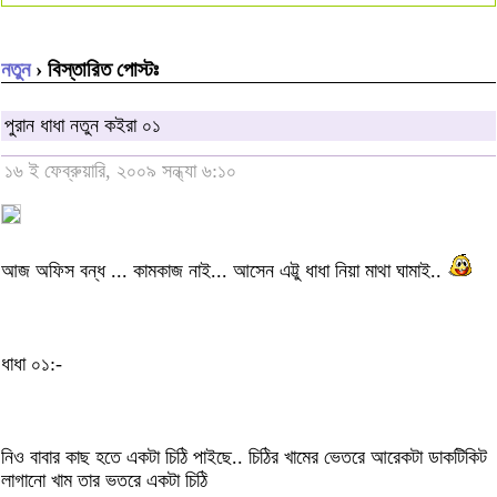
নতুন
› বিস্তারিত পোস্টঃ
পুরান ধাধা নতুন কইরা ০১
১৬ ই ফেব্রুয়ারি, ২০০৯ সন্ধ্যা ৬:১০
আজ অফিস বন্ধ ... কামকাজ নাই... আসেন এট্টু ধাধা নিয়া মাথা ঘামাই..
ধাধা ০১:-
নিও বাবার কাছ হতে একটা চিঠি পাইছে.. চিঠির খামের ভেতরে আরেকটা ডাকটিকিট
লাগানো খাম তার ভতরে একটা চিঠি