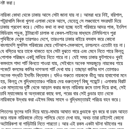
নষ্ট করা।
নায়িকা কোথা থেকে ঢাকায় আসে সেটা জানা যায় না। আমরা ধরে নিই, বরিশাল,
পটুয়াখালি কিংবা খুলনা এলাকা থেকে আসে, যেহেতু সে লঞ্চযোগে সদরঘাট দিয়ে
ঢাকায় প্রবেশ করে। সেটাও কথা না কথা হচ্ছে যতই পরিবারে আদর পাক, ইংলিশ
মিডিয়াম পড়ুক, ইন্টারনেট চালাক বা কেবল-লাইনের মাধ্যমে টেলিভিশনে পুরা
পৃথিবীকে দেখুক তারপরও দেশে, তারওপর ঢাকার বাইরে বসবাস করে কোনো
বাংলাদেশি মুসলিম পরিবারের মেয়ে গেটআপ-মেকআপে, চালচলনে এতোটা হয় না।
যে বস্তির ঘরে তাকে থাকতে হবে সেটা বুঝতে পারে এবং মেনে নিতে পারে কিন্তু
পোশাক পরিচ্ছদ একটু মানিয়ে নিতে পারে না। যেই সময় ঢাকার ফুটপাথেও খুবই
কমদামে শাদা শার্ট কিনতে পাওয়া যায়, সেইখানে অনেক সময়জুড়ে নায়কের গায়ে
পকেটে কলমের কালির দাগঅলা শার্ট দেখা যায়। তাছাড়া কালির দাগ তোলারও
অনেক পদ্ধতি ইদানীং বিদ্যমান। যদিও শুরুতে নায়ককে ভীতু আর হাবাগোবা মনে
হয়, কিন্তু সে বুদ্ধিমত্তারও পরিচয় দেয় গুরুত্বপূর্ণ কিছু পয়েন্টে। এলাকার বিরাট
এক মাস্তানের দৃষ্টি থেকে আড়াল করার জন্য নায়িকার রুমে তালা দিয়ে রাখা, সেই
চাবি ম্যানেজার বা অন্যকারো কাছে বলা, পরের বার সেই গুন্ডার হাত থেকে
নায়িকাকে উদ্ধার করা এইসব বিষয় সাহস ও বুদ্ধিমত্তারই পরিচয় বহন করে।
পিতলের ফুলের দানি দিয়ে ঘাড়ে-মাথায় আঘাত করে গুন্ডাকে খুন করে বা চরম আহত
করে নায়ক নায়িকাকে দৌড়ে পালিয়ে যেতে দেখা যায়, অথচ তারা চাইলেই কোনো
অটোরিকশা বা গাড়িটারি নিতে পারতো। আর এই রকম একটা ঘটনা ঘটানোর পর