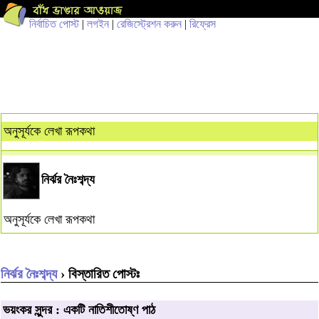
নির্বাচিত পোস্ট
|
লগইন
|
রেজিস্ট্রেশন করুন
|
রিফ্রেস
অনুসূর্যকে লেখা রূপকথা
নির্ঝর নৈঃশব্দ্য
অনুসূর্যকে লেখা রূপকথা
নির্ঝর নৈঃশব্দ্য
› বিস্তারিত পোস্টঃ
ভয়ংকর সুন্দর : একটি নাতিশীতোষ্ণ পাঠ