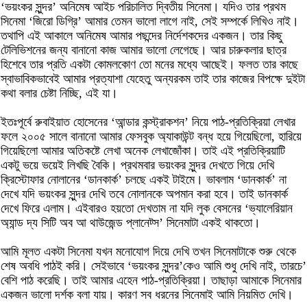
‘ভয়ংকর সুন্দর’ অনিমেষ আইচ পরিচালিত দ্বিতীয় সিনেমা। যদিও তার প্রথম
সিনেমা ‘জিরো ডিগ্রি’ আমার তেমন ভালো লাগে নাই, সেই সম্পর্কে লিখিও নাই।
তথাপি এই আকালে অনিমেষ আমার পছন্দের নির্দেশকদের একজন। তার কিছু
টেলিভিশনের জন্য বানানো কাজ আমার ভালো লেগেছে। আর চারুকলার ছাত্র
হিশেবে তার প্রতি একটা কোমলকোণ তো মনের মধ্যে আছেই। ফলত তার কাছে
স্বাভাবিকভাবেই আমার প্রত্যাশা যেহেতু অন্যরকম তাই তার কাজের বিপক্ষে দুইটা
কথা বলার চেষ্টা নিচ্ছি, এই যা।
ইতঃপূর্বে রুবাইয়াত হোসেনের ‘আন্ডার কন্স্ট্রাকশন’ নিয়ে পাঠ-প্রতিক্রিয়া লেখার
ফলে ২০০৫ সালে বানানো আমার ফেসবুক অ্যাকাউন্ট বন্ধ হয়ে গিয়েছিলো, হারিয়ে
গিয়েছিলো আমার অতিকষ্টে লেখা অনেক লেখাজোঁকা। তাই এই প্রতিক্রিয়াটি
একটু ভয়ে ভয়েই লিখছি বৈকি। প্রথমবার ভয়ংকর সুন্দর দেখতে গিয়ে দেখি
ক্রিস্টোফার নোলানের ‘ডানকার্ক’ চলছে একই টাইমে। ভাবলাম ‘ডানকার্ক’ না
দেখে যদি ভয়ংকর সুন্দর দেখি তবে নোলানকে অপমান করা হবে। তাই ডানকার্ক
দেখে ফিরে এলাম। এইবারও হয়তো দেখতাম না যদি লুক বেসনের ‘ভ্যালেরিয়ান
অ্যান্ড দ্য সিটি অব আ থাউজেন্ড প্লানেট্স’ সিনেমাটা একই থাকতো।
আমি মূলত একটা সিনেমা যখন মনোযোগ দিয়ে দেখি তখন সিনেমাটাকে শুরু থেকে
শেষ অবধি পাঠই করি। সেইভাবে ‘ভয়ংকর সুন্দর’কেও আমি শুধু দেখি নাই, তারচে’
বেশি পাঠ করেছি। তাই আমার এহেন পাঠ-প্রতিক্রিয়া। তাছাড়া আমাকে সিনেমার
একজন ভালো দর্শক বলা যায়। কারণ সব ধরনের সিনেমাই আমি নিয়মিত দেখি।