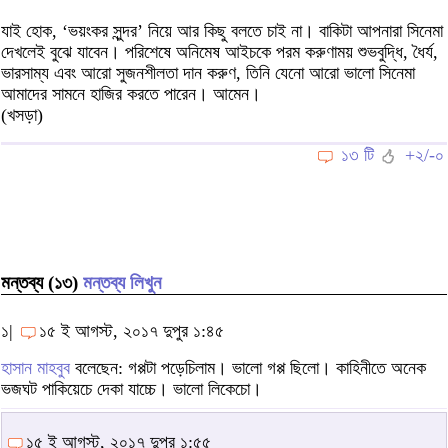
যাই হোক, ‘ভয়ংকর সুন্দর’ নিয়ে আর কিছু বলতে চাই না। বাকিটা আপনারা সিনেমা
দেখলেই বুঝে যাবেন। পরিশেষে অনিমেষ আইচকে পরম করুণাময় শুভবুদ্ধি, ধৈর্য,
ভারসাম্য এবং আরো সুজনশীলতা দান করুণ, তিনি যেনো আরো ভালো সিনেমা
আমাদের সামনে হাজির করতে পারেন। আমেন।
(খসড়া)
১৩ টি
+২/-০
মন্তব্য (১৩)
মন্তব্য লিখুন
১|
১৫ ই আগস্ট, ২০১৭ দুপুর ১:৪৫
হাসান মাহবুব
বলেছেন: গপ্পটা পড়েচিলাম। ভালো গপ্প ছিলো। কাহিনীতে অনেক
ভজঘট পাকিয়েচে দেকা যাচ্চে। ভালো লিকেচো।
১৫ ই আগস্ট, ২০১৭ দুপুর ১:৫৫