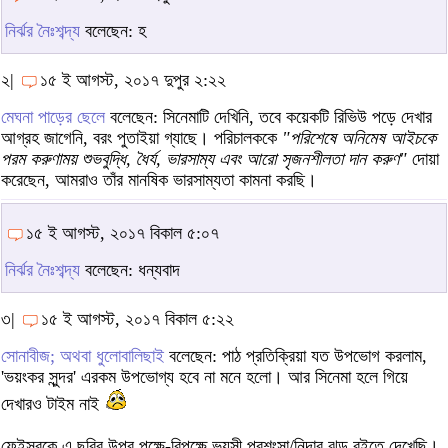
নির্ঝর নৈঃশব্দ্য
বলেছেন: হ
২|
১৫ ই আগস্ট, ২০১৭ দুপুর ২:২২
মেঘনা পাড়ের ছেলে
বলেছেন: সিনেমাটি দেখিনি, তবে কয়েকটি রিভিউ পড়ে দেখার
আগ্রহ জাগেনি, বরং পুতাইয়া গ্যাছে। পরিচালককে
"পরিশেষে অনিমেষ আইচকে
পরম করুণাময় শুভবুদ্ধি, ধৈর্য, ভারসাম্য এবং আরো সৃজনশীলতা দান করুণ"
দোয়া
করেছেন, আমরাও তাঁর মানষিক ভারসাম্যতা কামনা করছি।
১৫ ই আগস্ট, ২০১৭ বিকাল ৫:০৭
নির্ঝর নৈঃশব্দ্য
বলেছেন: ধন্যবাদ
৩|
১৫ ই আগস্ট, ২০১৭ বিকাল ৫:২২
সোনাবীজ; অথবা ধুলোবালিছাই
বলেছেন: পাঠ প্রতিক্রিয়া যত উপভোগ করলাম,
'ভয়ংকর সুন্দর' এরকম উপভোগ্য হবে না মনে হলো। আর সিনেমা হলে গিয়ে
দেখারও টাইম নাই
ফেইসবুকে এ ছবির উপর পক্ষে-বিপক্ষে ভূয়সী প্রশংসা/নিন্দার ঝড় বইতে দেখেছি।