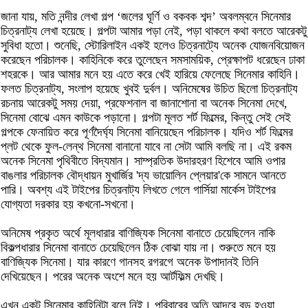
জানা যায়, মতি নন্দীর লেখা গল্প ‘জলের ঘূর্ণি ও বকবক শব্দ’ অবলম্বনে সিনেমার
চিত্রনাট্য লেখা হয়েছে। গল্পটা আমার পড়া নেই, পড়া থাকলে কথা বলতে আরেকটু
সুবিধা হতো। শুনেছি, স্টোরিলাইন একই হলেও চিত্রনাট্যে অনেক যোজনবিয়োজন
করেছেন পরিচালক। কাহিনিকে করে তুলেছেন সমসাময়িক, প্রেক্ষাপট ধরেছেন ঢাকা
শহরকে। আর আমার মনে হয় এতে করে খেই হারিয়ে ফেলেছে সিনেমার কাহিনি।
ফলত চিত্রনাট্য, সংলাপ হয়েছে খুবই দুর্বল। অনিমেষের উচিত ছিলো চিত্রনাট্য
রচনায় আরেকটু সময় দেয়া, প্রফেশনাল বা জানাশোনা বা অনেক সিনেমা দেখে,
সিনেমা বোঝে এমন কাউকে পড়ানো। গল্পটা মূলত শর্ট ফিল্মের, কিন্তু সেই সেই
গল্পকে ফেনায়িত করে পূর্ণদৈর্ঘ্য সিনেমা বানিয়েছেন পরিচালক। যদিও শর্ট ফিল্মের
প্লট থেকে ফুল-লেন্থ সিনেমা বানানো যাবে না সেটা আমি বলছি না। এই রকম
অনেক সিনেমা পৃথিবীতে বিদ্যমান। সাম্প্রতিক উদারহরণ হিশেবে আমি ওপার
বাঙলার পরিচালক বৌদ্ধায়ন মুখার্জির 'দ্য ভায়োলিন প্লেয়ার'কে সামনে আনতে
পারি। অবশ্য এই টাইপের চিত্রনাট্য লিখতে গেলে গার্সিয়া মার্কেস টাইপের
যোগ্যতা দরকার হয় কখনো-সখনো।
অনিমেষ প্রকৃত অর্থে মূলধারার বাণিজ্যিক সিনেমা বানাতে চেয়েছিলেন নাকি
বিকল্পধারার সিনেমা বানাতে চেয়েছিলেন ঠিক বোঝা যায় না। শুরুতে মনে হয়
বাণিজ্যিক সিনেমা। যার কারণে গানসহ রগরগে অনেক উপাদানই তিনি
দেখিয়েছেন। পরের অনেক অংশে মনে হয় আর্টফিল্ম দেখছি।
এখন একটু সিনেমার কাহিনিটা বলে নিই। পরিবারের অতি আদরে বড় হওয়া