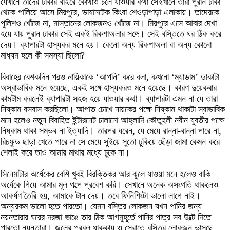
যেখানে তাদের ঢাকার বাইরে কোথাও চলে যাওয়ার কথা সেইখানে তারা পুরান ঢাকা
থেকে পালিয়ে আসে মিরপুরে, ভাষানটেক কিংবা শেওড়াপাড়া এলাকায়। তাদেরকে
পুলিশও খোঁজে না, মাস্তানের লোকজনও খোঁজে না। মিরপুরে এসে আবার দেখা
হয়ে যায় পুরান ঢাকার সেই একই রিকশাঅলার সঙ্গে। সেই বস্তিতে ঘর ঠিক করে
দেয়। ব্যাপারটা হাস্যকর মনে হয়। কেনো অন্য রিকশাঅলা বা অন্য কোনো
মাধ্যম হলে কী সমস্যা ছিলো?
বিবাহের বেশকদিন পরও নায়িকাকে ‘আপনি’ করে বলা, কখনো ‘ম্যাডাম’ ডাকাটা
অস্বাভাবিক মনে হয়েছে, একই সঙ্গে হাস্যকরও মনে হয়েছে। কারণ দুয়েকবার
কামটাম করলেই ব্যাপারটা সহজ হয়ে যাওয়ার কথা। ব্যাপারটা এমন না যে তারা
নিষ্কাম বসবাস করছিলো। আপাত চোখে নায়কের পক্ষে নিষ্কাম থাকাটা স্বাভাবিক
মনে হলেও নতুন বিবাহিত ইন্টারনেট চালানো আহ্লাদি কৌতুহলী নবীন যুবতীর পক্ষে
নিষ্কাম থাকা সম্ভব না ইত্যাদি। তারপর ধরেন, যে মেয়ে রান্না-বান্না পারে না,
রিচফুড ছাড়া খেতে পারে না সে মেয়ে সুইয়ে সুতো ঢুকিয়ে ছেঁড়া জামা কেমন করে
শেলাই করে তাও আমার মাথার মধ্যে ঢুকে না।
সিনেমাটার অর্ধেকের বেশি খুবই বিরক্তিকর আর ঝুলে যাওয়া মনে হলেও বাকি
অর্ধেকে গিয়ে আমার মূল গল্পে প্রবেশ করি। সেখানে অনেক অসংগতি থাকলেও
আকর্ষণ তৈরি হয়, আমাকে টান দেয়। তবে ফিনিশিংটা ভালো লাগে নাই।
অন্যরকম ভালো হতে পারতো। যেমন বস্তির লোকজন যখন পানির জন্য
নয়নতারার ঘরের দরজা ভাঙে তার ঠিক আগমুহূর্তে পানির পাত্র সব উল্টে দিতে
পারতো নয়নতারা। জলের প্রবল ধাক্কায় ও স্রোতে বস্তির লোকজন ভাসছে