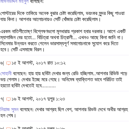
মাঈনউদ্দিন মইনুল
বলেছেন:
পোস্টারের দিকে তাকিয়ে অনেক বুঝার চেষ্টা করেছিলাম, ভয়ংকর সুন্দর কিছু পাওয়া
যায় কিনা। আপনার আলোচনায়ও সেটি খোঁজার চেষ্টা করেছিলাম।
এরকম নাতিশীতোষ্ণ বিশ্লেষণগুলো মূলধারায় প্রকাশ হবার দরকার। আগে একটি
ম্যাগাজিন বের হতো... বিচিত্রা অথবা চিত্রালী... এখনও আছে কিনা জানি না।
সিনেমার উন্নয়ন করতে গেলেন ভারসাম্যপূর্ণ সমালোচনাকে সুযোগ করে দিতে
হবে। সেটি এসমাজে বিরল।
৬|
১৫ ই আগস্ট, ২০১৭ রাত ১০:১২
সোহানী
বলেছেন: হায় হায় ছবিটা দেখার জন্য রেডি হচ্ছিলাম..আপনার রিভিউ পড়ে
ভয় পেলাম। দেখার ইচ্ছে মরে গেছে। অনিমেষ ব্যাক্তিগত ভাবে পরিচিত তাই
হয়তো ছবিটা দেখতেই হবে..........
৭|
১৬ ই আগস্ট, ২০১৭ দুপুর ১:২৩
নিয়াজ সুমন
বলেছেন: দেখার আগ্রহ ছিল বেশ, আপনার রিভউ দেখে অধীর আগ্রহ
হল শেষ।
৮|
১৬ ই আগস্ট, ২০১৭ দুপুর ১:২৮