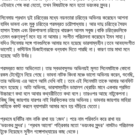
এইভাবে শেষ করা যেতো, তখন বিষয়টাকে মনে হতো ভয়ংকর সুন্দর।
সিনেমায় প্রধান দুই চরিত্রের মধ্যে নয়নতারা চরিত্রে অভিনয় করেছেন আশনা
হাবিব ভাবনা এবং মুকু চরিত্রে পরমব্রত চট্টোপাধ্যায়। আর দাদু চরিত্রে সৈয়দ
হাসান ইমাম এবং রিকশাঅলা চরিত্রে খায়রুল আলম সবুজ।বাকি চরিত্রগুলিকে
তেমন গুরুত্বপূর্ণ মনে হয় না আমার। সংগীত পরিচালনা করেছেন ইমন সাহা।
যদিও সিনেমার সঙ্গে গানগুলিকে আমার মনে হয়েছে ভারসাম্যহীন।তবে আবহসংগীত
ভালোই। কস্টিউম ডিজাইনারকে ধন্যবাদ দিতে পারছি না। কারণ তার মাথা মনে
হয়েছে অতি উর্বর।
পরমব্রত জাত অভিনেতা। তার স্বভাবসুলভ অভিনয়ই মূলত সিনেমাটাকে কোনো
রকম টেনেটুনে নিয়ে গেছে। ভাবনা নাটক কিংবা মঞ্চে ভালো অভিনয় করেন, শুনেছি,
তার অভিনয় এর আগে আমি দেখি নাই। তবে এই সিনেমাটা তাকে আমার আনফিট
মনে হয়েছে। অতি অভিনয়, ভারসাম্যহীন ডায়ালগ থ্রোয়িং মানে একবার প্রমিত
উচ্চারণে কথা বলে আবার কথ্যরীতিতে কথা বলে। তারওপর আছে নাটুকেপনা।
কিছু কিছু জায়গায় যারপর নাই বিরক্তিকর তার অভিনয়। ভাবনার জায়গায় মাহিয়া
মাহিকে কাস্ট করলে ব্যাপারটা আমার মনে হয় দাঁড়িয়ে যেতো।
প্রথমে ছবিটির নাম নাকি রাখা হয় 'জেদ'। পরে নাম পরিবর্তন করে রাখা হয়
'ভয়ংকর সুন্দর'। ‘প্রথম আলো’ পত্রিকার মতো ‘ভয়ংকর সুন্দর’ নামটাও পরিচালক
টুকে নিয়েছেন সুনীল গঙ্গোপাধ্যায়ের কাছ থেকে।