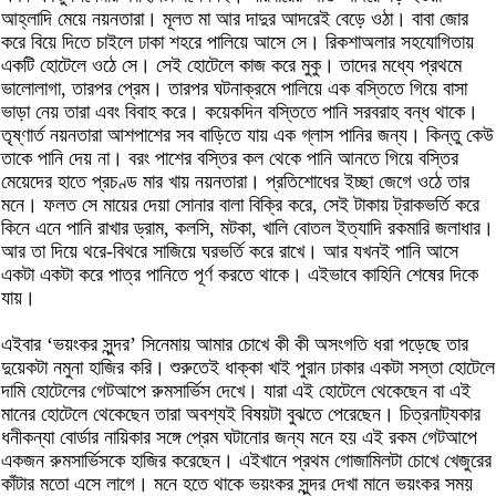
আহ্লাদি মেয়ে নয়নতারা। মূলত মা আর দাদুর আদরেই বেড়ে ওঠা। বাবা জোর
করে বিয়ে দিতে চাইলে ঢাকা শহরে পালিয়ে আসে সে। রিকশাঅলার সহযোগিতায়
একটি হোটেলে ওঠে সে। সেই হোটেলে কাজ করে মুকু। তাদের মধ্যে প্রথমে
ভালোলাগা, তারপর প্রেম। তারপর ঘটনাক্রমে পালিয়ে এক বস্তিতে গিয়ে বাসা
ভাড়া নেয় তারা এবং বিবাহ করে। কয়েকদিন বস্তিতে পানি সরবরাহ বন্ধ থাকে।
তৃষ্ণার্ত নয়নতারা আশপাশের সব বাড়িতে যায় এক গ্লাস পানির জন্য। কিন্তু কেউ
তাকে পানি দেয় না। বরং পাশের বস্তির কল থেকে পানি আনতে গিয়ে বস্তির
মেয়েদের হাতে প্রচণ্ড মার খায় নয়নতারা। প্রতিশোধের ইচ্ছা জেগে ওঠে তার
মনে। ফলত সে মায়ের দেয়া সোনার বালা বিক্রি করে, সেই টাকায় ট্রাকভর্তি করে
কিনে এনে পানি রাখার ড্রাম, কলসি, মটকা, খালি বোতল ইত্যাদি রকমারি জলাধার।
আর তা দিয়ে থরে-বিথরে সাজিয়ে ঘরভর্তি করে রাখে। আর যখনই পানি আসে
একটা একটা করে পাত্র পানিতে পূর্ণ করতে থাকে। এইভাবে কাহিনি শেষের দিকে
যায়।
এইবার ‘ভয়ংকর সুন্দর’ সিনেমায় আমার চোখে কী কী অসংগতি ধরা পড়েছে তার
দুয়েকটা নমুনা হাজির করি। শুরুতেই ধাক্কা খাই পুরান ঢাকার একটা সস্তা হোটেলে
দামি হোটেলের গেটআপে রুমসার্ভিস দেখে। যারা এই হোটেলে থেকেছেন বা এই
মানের হোটেলে থেকেছেন তারা অবশ্যই বিষয়টা বুঝতে পেরেছেন। চিত্রনাট্যকার
ধনীকন্যা বোর্ডার নায়িকার সঙ্গে প্রেম ঘটানোর জন্য মনে হয় এই রকম গেটআপে
একজন রুমসার্ভিসকে হাজির করেছেন। এইখানে প্রথম গোজামিলটা চোখে খেজুরের
কাঁটার মতো এসে লাগে। মনে হতে থাকে ভয়ংকর সুন্দর দেখা মানে ভয়ংকর সময়