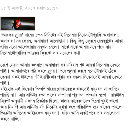
১৫ ই আগস্ট, ২০১৭ সকাল ১১:৫০
‘ভয়ংকর সুন্দর’ নামের ১৩০ মিনিটের এই সিনেমার সিনেমাটোগ্রাফি অসাধারণ,
অসাধারণ সব ফ্রেম, অসাধারণ আলোছায়া। কিছু কিছু ফ্রেমে রেমব্রান্টের আঁকা
ছবির মতো আলোছায়ার সন্ধান মেলে। মাঝে মাঝে আমার মনে পড়ে যায়
সিনেমাটোগ্রাফির জাদুকর ক্রিস্টোফার ডয়েলের কথা।
দেশে ড্রোন আসার কল্যাণে অসাধারণ সব এরিয়াল শট আমরা সিনেমায় দেখতে
পাই। আলাদাভাবে পাঠ করলে সুন্দর। তবে তুলনা করলে মনোটোনাসই ঠেকে।
কেননা একই টাইপের শট ইদানীংকার প্রায় সব বাঙলা সিনেমাতেই আমরা দেখতে
পাই।
যাইহোক এই সিনেমার ডিওপি খায়ের খন্দকারেরকে শুরুতেই ধন্যবাদ না জানিয়ে
পারছি না। আর এডিটর রতন পালের সম্পাদনা প্রশংসা পাওয়ার মতো। রানটাইম
স্ক্রিপ্ট অনু্যায়ী একদম ঠিকঠাক ছিলো, কালার কারেকশনেও ছিলো খুবই ভালো।
আর ডিওপি আর এডিটর যদি ডিরেক্টর দ্বারা বহুল পরিচালিত হয়ে থাকেন তাহলে
ডিরেক্টর অনিমেষ আইচকেও ধন্যবাদ। যদিও আমি একটু পরে তার সমালোচনা
করতে যাচ্ছি।