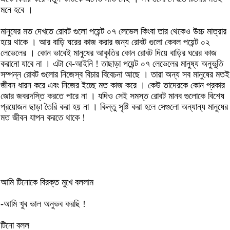
মনে হবে ।
মানুষের মত দেখতে রোবট গুলো পয়েন্ট ০৭ লেভেল কিংবা তার থেকেও উচ্চ মাত্রার
হয়ে থাকে । আর বাড়ি ঘরের কাজ করার জন্য রোবট গুলো কেবল পয়েন্ট ০২
লেভেলের । কোন ভাবেই মানুষের আকৃতির কোন রোবট দিয়ে বাড়ির ঘরের কাজ
করানো যাবে না । এটা বে-আইনি ! তাছাড়া পয়েন্ট ০৭ লেভেলের মানুষ্য অনুভুতি
সম্পন্ন রোবট গুলোর নিজেস্ব বিচার বিবেচনা আছে । তারা অন্য সব মানুষের মতই
জীবন ধারন করে এবং নিজের ইচ্ছে মত কাজ করে । কেউ তাদেরকে কোন প্রকার
জোর জবরদস্তি করতে পারে না । যদিও সেই সমস্ত রোবট মানব গুলোকে বিশেষ
প্রয়োজন ছাড়া তৈরি করা হয় না । কিন্তু সৃষ্টি করা হলে সেগুলো অন্যান্য মানুষের
মত জীবন যাপন করতে থাকে !
আমি টিনোকে বিরক্ত মুখে বললাম
-আমি খুব ভাল অনুভব করছি !
টিনো বলল