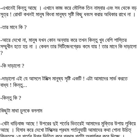
-এখানেই কিন্তু আছে । এখানে কাজ করে মৌলিক তিন নাম্বার এবং সব থেকে বড়
সুত্র ! রোবট কখনই মানুষ কিংবা মানুষ্য সৃষ্টি কিছু ধবংস করার অধিকার রাখে না ।
-তার মানে কি ?
-আরে দেখো না, মানুষ যখন কোন অন্যায় করে তখন কিন্তু খুব বেশি শাস্তির
সম্মুখীন হতে হয় না । কেবল তার সিটিজেনগ্রেড কমে যায় ! তার মানে কি দাড়ালো
?
-কি দাড়ালো ?
-দাড়ালো এই যে আসলে টমিক্স মানুষ্য সৃষ্টি একটি ! এটা আমাদের সার্ভ করতে
বাধ্য ! কিন্তু...
-কিন্তু কি ?
কিছুটা মাথা চুলকে বললাম
-বেটা ধাড়িবাজ আছে ! উপরের দুই শর্তের ভিতরেই আমাদের মুক্তির উপায় লুকিয়ে
আছে । হিসাব করে দেখো টমিক্সের প্রথম শর্তানুযায়ী আমাদের কথা শোনা উচিত্
কিন্তুসে ২য় শর্তের উপর ভিত্তি করে প্রথম শর্তটা অকার্যকর করে দিচ্ছে ।