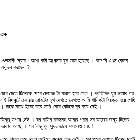
এক
-গুডমর্নিং স্যার ! আশা করি আপনার ঘুম ভাল হয়েছে । আপনি এখন কেমন
অনুভব করছেন ?
চোখ মেলে টিনোকে দেখে মেজাজ টা খারাপ হয়ে গেল । প্রতিদিন ঘুম ভাঙ্গার পর
এই বিদঘুটে চেহারার রোবটের মুখ দেখতে দেখতে আমি খানিকটা বিরক্ত হয়ে গেছি
। মাঝে মাঝে ইচ্ছে করে লাথি মেরে বেটাকে দূর করে দেই ।
কিন্তু উপায় নেই । ঘর বাড়ির কাজসহ আমার প্রায় সব কাজের জন্য টিনোর
দরকার আছে । সব কিছু খুব সুন্দর ভাবে সামলেও নেয় !
একে বিদায় করে নতুন কাউকে এনেও লাভ নেই । সব গুলো দেখতে টিনোর মতই