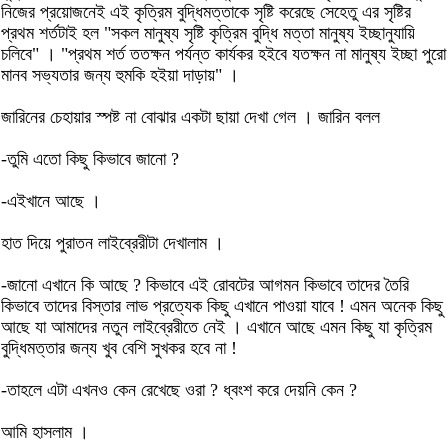
নিজের প্রয়োজনেই এই কৃত্রিম বুদ্ধিমত্তাকে সৃষ্টি করেছে সেহেতু এর সৃষ্টির
প্রথম শর্তটাই হল "সকল মানুষ্য সৃষ্টি কৃত্রিম বুদ্ধি মত্তা মানুষ্য ইচ্ছানুযায়ি
চলিবে" । "প্রথম শর্ত ততক্ষন পর্যন্ত কার্যকর হইবে যতক্ষন না মানুষ্য ইচ্ছা পুরো
মানব সভ্যতার জন্য হুমকি হইয়া দাড়ায়" ।
জারিনের চেহায়ার স্পষ্ট না বোঝার একটা ছায়া দেখা গেল । জারিন বলল
-তুমি এতো কিছু কিভাবে জানো ?
-এইখানে আছে ।
হাত দিয়ে পুরাতন লাইব্রেরীটা দেখালাম ।
-জানো এখানে কি আছে ? কিভাবে এই রোবটের আগমন কিভাবে তাদের তৈরি
কিভাবে তাদের বিস্তার লাভ প্রত্যেক কিছু এখানে পাওয়া যাবে ! এমন অনেক কিছু
আছে যা আমাদের নতুন লাইব্রেরীতে নেই । এখানে আছে এমন কিছু যা কৃত্রিম
বুদ্ধিমত্তার জন্য খুব বেশি সুখকর হবে না !
-তাহলে এটা এখনও কেন রেখেছে ওরা ? ধ্বংশ করে দেয়নি কেন ?
আমি হাসলাম ।