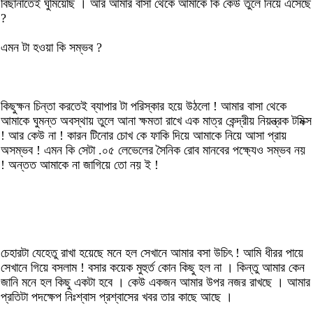
বিছানাতেই ঘুমিয়েছি । আর আমার বাসা থেকে আমাকে কি কেউ তুলে নিয়ে এসেছে
?
এমন টা হওয়া কি সম্ভব ?
কিছুক্ষন চিন্তা করতেই ব্যাপার টা পরিস্কার হয়ে উঠলো ! আমার বাসা থেকে
আমাকে ঘুমন্ত অবস্থায় তুলে আনা ক্ষমতা রাখে এক মাত্র কেন্দ্রীয় নিয়ন্ত্রক টমিক্স
! আর কেউ না ! কারন টিনোর চোখ কে ফাকি দিয়ে আমাকে নিয়ে আসা প্রায়
অসম্ভব ! এমন কি সেটা .০৫ লেভেলের সৈনিক রোব মানবের পক্ষ্যেও সম্ভব নয়
! অন্তত আমাকে না জাগিয়ে তো নয় ই !
চেহারটা যেহেতু রাখা হয়েছে মনে হল সেখানে আমার বসা উচিৎ ! আমি ধীরর পায়ে
সেখানে গিয়ে বসলাম ! বসার কয়েক মুহুর্ত কোন কিছু হল না । কিন্তু আমার কেন
জানি মনে হল কিছু একটা হবে । কেউ একজন আমার উপর নজর রাখছে । আমার
প্রতিটা পদক্ষেপ নিঃশ্বাস প্রশ্বাসের খবর তার কাছে আছে ।