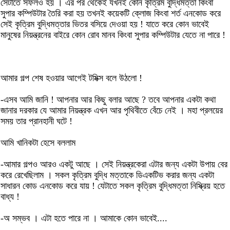
সেটাতে সফলও হয় । এর পর থেকেই যখনই কোন কৃত্রিম বুদ্ধিমত্তা কিংবা
সুপার কম্পিউটার তৈরি করা হয় তখনই কয়েকটি ক্লোজ কিংবা শর্ত এনকোড করে
সেই কৃত্রিম বুদ্ধিমত্তার ভিতর বসিয়ে দেওয়া হয় ! যাতে করে কোন ভাবেই
মানুষের নিয়ন্ত্রনের বাইরে কোন রোব মানব কিংবা সুপার কম্পিউটার যেতে না পারে !
আমার গল্প শেষ হওয়ার আগেই টমিক্স বলে উঠলো !
-এসব আমি জানি ! আপনার আর কিছু বলার আছে ? তবে আপনার একটা কথা
জানার দরকার যে আমার নিয়ন্ত্রক এখন আর পৃথিবীতে বেঁচে নেই । মহা প্রলয়ের
সময় তার প্রানহানী ঘটে !
আমি খানিকটা হেসে বললাম
-আমার গল্পও আরও একটু আছে । সেই নিয়ন্ত্রকেরা এটার জন্য একটা উপায় বের
করে রেখেছিলাম । সকল কৃত্রিম বুদ্ধি মত্তাকে ডিএকটিভ করার জন্য একটা
সাধারন কোড এনকোড করে যায় ! যেটাতে সকল কৃত্রিম বুদ্ধিমত্তা নিস্ক্রিয় হতে
বাধ্য !
-অ সম্ভব । এটা হতে পারে না । আমাকে কোন ভাবেই....