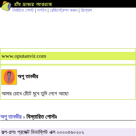
নির্বাচিত পোস্ট
|
লগইন
|
রেজিস্ট্রেশন করুন
|
রিফ্রেস
www.oputanvir.com
অপু তানভীর
আমার চোখে ঠোঁটে মুখে তুমি লেগে আছো
অপু তানভীর
› বিস্তারিত পোস্টঃ
কল্প-গল্পঃ প্রজেক্ট ডিডাব্লিউ এক্স ০০০০৫৬০২০২