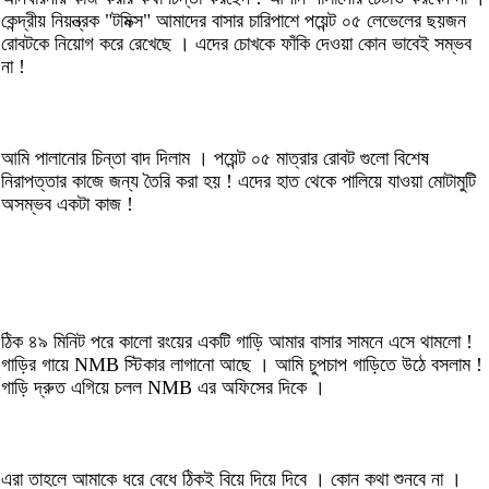
কেন্দ্রীয় নিয়ন্ত্রক "টমিক্স" আমাদের বাসার চারিপাশে পয়েন্ট ০৫ লেভেলের ছয়জন
রোবটকে নিয়োগ করে রেখেছে । এদের চোখকে ফাঁকি দেওয়া কোন ভাবেই সম্ভব
না !
আমি পালানোর চিন্তা বাদ দিলাম । পয়েন্ট ০৫ মাত্রার রোবট গুলো বিশেষ
নিরাপত্তার কাজে জন্য তৈরি করা হয় ! এদের হাত থেকে পালিয়ে যাওয়া মোটামুটি
অসম্ভব একটা কাজ !
ঠিক ৪৯ মিনিট পরে কালো রংয়ের একটি গাড়ি আমার বাসার সামনে এসে থামলো !
গাড়ির গায়ে NMB স্টিকার লাগানো আছে । আমি চুপচাপ গাড়িতে উঠে বসলাম !
গাড়ি দ্রুত এগিয়ে চলল NMB এর অফিসের দিকে ।
এরা তাহলে আমাকে ধরে বেধে ঠিকই বিয়ে দিয়ে দিবে । কোন কথা শুনবে না ।