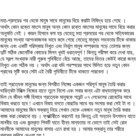
মহা-প্রলয়ের পর থেকে মানুষ সাথে মানুষের বিয়ে করাটা নিষিদ্ধ হয়ে গেছে ।
অর্থাৎ কোন রক্তে মাংসে মানুষ অন্য কোন রক্তে মাংসের মানুষের সাথে বিয়ে করার
অনুমতি নেই । কারন হিসাবে বলা হয় যেহেতু মহা প্রলয়ের পর থেকে সত্যিকারের
মানুষের সংখ্যা আশংকাজনক ভাবে কমে গেছে সেহেতু মানুষ্য সভ্যতার টিকে থাকার
জন্য এবং একটি পরিস্কার নিখুত এবং নির্ভুল মানুষ সম্প্রদায় গড়ে তোলার জন্য
দুটি সঠিক জেনেটিক কোডের মিলন খুবই গুরত্বপূর্ন ! কিন্তু পরীক্ষা করে দেখা যায়,
যে স্বল্প সংখ্যাক নারী পুরুষ পৃথিবীতে বেঁচে আছে, তাদের ভিতর কেউই কারো জন্য
নিখুত এবং সঠিক নয় । অর্থাৎ এরা যদি পরস্পরের সাথে মিলিত হয়ে নতুন কোন
প্রানের সৃষ্টি করে সেটা এই বৈরী পৃথিবীতে টিকে থাকতে পারবেনা ।
তাই প্রত্যেক মানুষের জন্য বিপরীত লিঙ্গের একজন পরিপূর্ন মানুষ তৈরি করার
দায়িত্বটা টমিক্স নিজের হাতে তুলে নিলো এবং সবার জন্য এটা বাধ্যতামূলক করে
দিল যে জীবন সঙ্গী হিসাবে প্রত্যেক মানুষকে পয়েন্ট ০৭ লেভেলের রোবেটের সাথে
বিবাহ করতে হবে ! এখানে বিবাহ বলতে বোরটের সাথে ঘর সংসার করা সেই টা না ।
আমাদের মানুষের জিন শুক্রানু নিয়ে সেখান থেকে একজন নতুন মানুষ তৈরি করার
কাজ করা বোঝানো হয় । ফ্যাক্টরীতে করলেই হয় কিন্তু এই সন্তান উৎপাদন যাতে
মানবীয় হয় এবং জন্মকৃত শিশুটি যাতে হীন্য মান্যতায় না ভোগে তাই সেই রোব
মানবীকে আমাদের মানুষের বাসায় এনে রাখা হয় । আমার শুক্রানু তার শরীরে
প্রবেশ করিয়ে দেওয়া হয় !