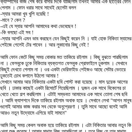
ক্যাম্পাসের কাজ শেষ করে বাসার দিকে যাচ্ছিলাম তখনই আমার এক ছাত্রের ফোন
পেলাম । ফোন ধরার সাথে সাথেই ছেলেটা বলল
-স্যার আমরা খুব খুশি হয়েছি !
-মানে ? কেন ?
-এই যে স্যার আপনি আমাদের কথা ভেবেছেন !
-কি বলছো এই সব !
-স্যার আপনি এমন ভাব করছেন যেন কিছুই করেন নি । যাই হোক নিকিতা ম্যামের
পেইজে গেলেই টের পাবেন । আর লুকানোর কিছু নেই !
আমি ফোন কেটে কিছু সময় বোকার মত তাকিয়ে রইলাম । কিছু বুঝতে পারছিলাম
না । ফেসবুকে ঢুকে নিকিতার ব্যক্তগত ফেসবুক প্রোফাইলে ঢুকলাম । সেখানে
কিছুই দেখতে পেলাম না । ওর একটা ভেরিফাইড পেইজও আছে সেটার ভেতরে
ঢুকতেই চোখ কপালে উঠলো আমার !
সেখানে আমার আর নিকিতার একটা ছবি পোস্ট করা হয়েছে । মাস দুয়েক আগের
ছবি । ঢাকার কাছেই একটা রিসোর্টে গিয়েছিলাম । দুজন এক সাথে বিকেলের চা
খেতে খেতে গল্প করছিলাম । এটাই সম্ভবত আমাদের এক সাথে তোলা শেষ ছবি
। আমি ক্যাপশনে দিকে তাকিয়ে রইলাম অবাক হয়ে । সেখানে লেখা "আপন মানুষ
গুলোই আমার কাজ করার সব থেকে অনুপ্রেরণা । তুমি সাথে আছো বলেই আমি
আরও নতুন উদ্যোমে এগিয়ে যাই সামনে"
আমি কিছু সময় কেবল অবাক হয়ে তাকিয়ে রইলাম । এটা নিকিতার আবার নতুন কি
খেলা শুরু করেছে ! আমার মাথায় কিছু আসছিলো না । তবে কিছু যে তার মাথায়