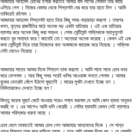
আজাহার আহমেদ চোখের ইশারা করতেই আমার বাম পাশের লোকটা তার কাছে
এগিয়ে গেল । নিজের কোমর থেকে পিস্তলটা বের করে তার হাতে দিল । আমি
তাকিয়েই রইলাম ।
আজাহার আহমেদ পিস্তলটা হাতে নিয়ে কিছু সময় নাড়াচাড়া করলো । তারপর
বলল, মৃত্যর রাজনীতির মাঠে অনেক বড় একটা হাতিয়ার । এই এক হাতিয়ার
ব্যাপার করে অনেক কিছু করা সম্ভব । শোক সেন্টিমেন্ট পাব্লিককে ম্যানুপুলেট
করতে খুব সাহায্য করে ! জানোই তো ! অন্যেরা অনেক করেছে । কেবল এই এক
কথা সেন্টিমেন্ট দিয়ে তারা নিজেদের কত অকাজকে জায়েজ করে নিয়েছে । পাব্লিক
সেটা মেনেও নিয়েছে ।
আজাহার সাহেব আমার দিকে পিস্তল তাক করলো । আমি সাথে সাথে চোখ বন্ধ
করে ফেললাম । আর কিছু সময় পরেই গুলির আওয়াজ শুনতে পেলাম । আমার
বুকের ভেতরটা কেঁপে উঠলো মুহুর্তেই । মায়ের মুখটা দেখতে ইচ্ছে হল ।
নিকিতারকেও দেখতে ইচ্ছে হল !
কিন্তু কয়েক মুহুর্ত কেটে যাওয়ার পরেও লক্ষ্য করলাম যে আমি কোন ব্যাথা অনুভব
করছি না । এর আগেও আমি গুলি খেয়েছি । সেটার ব্যাথাটা কেমন সেই ব্যাপারে
আমার পরিস্কার ধারনা আছে ।
চোখ মেলে তাকাতেই আমার চোখ গেল আজাহার আহমেদের দিকে । সে শান্ত
চোখে পিস্তল তাক করে দাড়িয়ে আছে । তবে সেটা আমার দিকে নয় । যে লোকটা