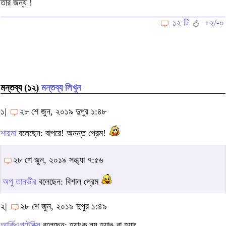
তার জন্য !
১২ টি
+২/-০
মন্তব্য (১২)
মন্তব্য লিখুন
১|
২৮ শে জুন, ২০১৯ দুপুর ১:৪৮
শায়মা
বলেছেন: বাপরে! অনন্ত প্রেম!
২৮ শে জুন, ২০১৯ সন্ধ্যা ৭:৫৬
অপু তানভীর
বলেছেন: বিশাল প্রেম
২|
২৮ শে জুন, ২০১৯ দুপুর ১:৪৯
আর্কিওপটেরিক্স
বলেছেন: হ্যাংক নয় হ্যাঙ বা হ্যাং