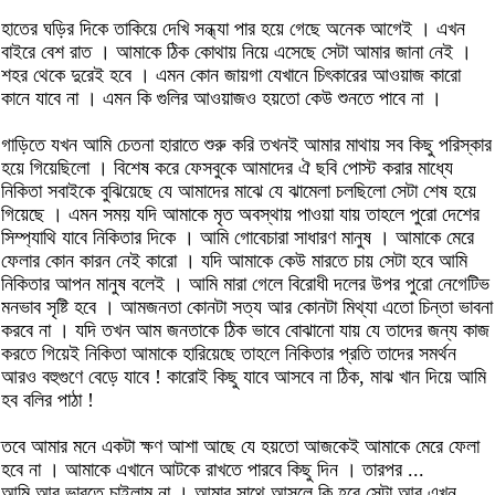
হাতের ঘড়ির দিকে তাকিয়ে দেখি সন্ধ্যা পার হয়ে গেছে অনেক আগেই । এখন
বাইরে বেশ রাত । আমাকে ঠিক কোথায় নিয়ে এসেছে সেটা আমার জানা নেই ।
শহর থেকে দুরেই হবে । এমন কোন জায়গা যেখানে চিৎকারের আওয়াজ কারো
কানে যাবে না । এমন কি গুলির আওয়াজও হয়তো কেউ শুনতে পাবে না ।
গাড়িতে যখন আমি চেতনা হারাতে শুরু করি তখনই আমার মাথায় সব কিছু পরিস্কার
হয়ে গিয়েছিলো । বিশেষ করে ফেসবুকে আমাদের ঐ ছবি পোস্ট করার মাধ্যে
নিকিতা সবাইকে বুঝিয়েছে যে আমাদের মাঝে যে ঝামেলা চলছিলো সেটা শেষ হয়ে
গিয়েছে । এমন সময় যদি আমাকে মৃত অবস্থায় পাওয়া যায় তাহলে পুরো দেশের
সিম্প্যাথি যাবে নিকিতার দিকে । আমি গোবেচারা সাধারণ মানুষ । আমাকে মেরে
ফেলার কোন কারন নেই কারো । যদি আমাকে কেউ মারতে চায় সেটা হবে আমি
নিকিতার আপন মানুষ বলেই । আমি মারা গেলে বিরোধী দলের উপর পুরো নেগেটিভ
মনভাব সৃষ্টি হবে । আমজনতা কোনটা সত্য আর কোনটা মিথ্যা এতো চিন্তা ভাবনা
করবে না । যদি তখন আম জনতাকে ঠিক ভাবে বোঝানো যায় যে তাদের জন্য কাজ
করতে গিয়েই নিকিতা আমাকে হারিয়েছে তাহলে নিকিতার প্রতি তাদের সমর্থন
আরও বহুগুণে বেড়ে যাবে ! কারোই কিছু যাবে আসবে না ঠিক, মাঝ খান দিয়ে আমি
হব বলির পাঠা !
তবে আমার মনে একটা ক্ষণ আশা আছে যে হয়তো আজকেই আমাকে মেরে ফেলা
হবে না । আমাকে এখানে আটকে রাখতে পারবে কিছু দিন । তারপর ...
আমি আর ভাবতে চাইলাম না । আমার সাথে আসলে কি হবে সেটা আর এখন