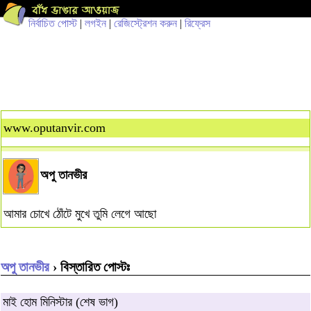
নির্বাচিত পোস্ট
|
লগইন
|
রেজিস্ট্রেশন করুন
|
রিফ্রেস
www.oputanvir.com
অপু তানভীর
আমার চোখে ঠোঁটে মুখে তুমি লেগে আছো
অপু তানভীর
› বিস্তারিত পোস্টঃ
মাই হোম মিনিস্টার (শেষ ভাগ)