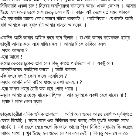
নিকিতারই একটা চাল ! নিজের জনপ্রিয়তা বাড়ানোর আরও একটা কৌশল । আমার
ইচ্ছে হল মনের দুঃখে দেশ ছেড়ে চলে যাই । কারন এই দেশে যত সময় থাকবো
এই ব্যাপারটা আমার চোখে সামনে ঘটতে থাকবেই । প্রতিনিয়ত ! যেখানেই আমি
যাই আমাকে এই ব্যাপারটা আমার সামনে আসবেই ।
একদিন আমি আমার অফিস রুমে বসে ছিলাম । তখনই আামর কয়েকজন ছাত্র
ছাত্রী আমার রুমে এসে হাজির হল । আমার দিকে তাকিয়ে বলল
-স্যার আসবো ?
-হ্যা আসো !
রুমের ভেতরে ঢুকেও তারা যেন কিছু বলতে পারছিলো না । একটু যেন
অস্বস্থিবোধ করছিলো বলতে । আমি বললাম
-কি বলবে বল ? কোন কাজে এসেছিলে ?
-স্যার আপনি নাকি বাইরে যাওয়ার কথা ভাবছেন ?
-হ্যা কাগজ পত্র তৈরি করা হয়ে গেছে প্রায় ।
-স্যার আমাদের ছেড়ে যাবেননা প্লিজ ! আর ম্যামকে একটা রেখে যাবেন না !
-ম্যাম ! মানে কোন ম্যাম !
ছাত্রছাত্রীরা এদিক ওদিক তাকালো । আমি যেন ওদের আরও বেশি অস্বস্থিতে
ফেলে দিয়েছি । ম্যাম মানে ওরা নিকিতার কথা বলছে সেটা বুঝটে পারলাম সাথে
সাথেই । এই ছেলে মেয়ে গুলো কি জানে তাদের প্রিয় নিকিতা ম্যাডাম কি করেছে
আমার সাথে । খুব ইচ্ছে হল ওদের কে সব বলে দেই । কিন্তু কেন যে বলতে