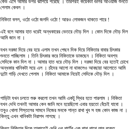
কেউ এসে আমার উপর ঝাপিয়ে পরেছে । তারপরই কয়েকটা গুলির আওয়াজ শুনতে
পেলাম কেবল ।
নিকিতা বলল, ওঠো ওঠো জলদি ওঠো ! আরও লোকজন থাকতে পারে !
এই বলে আমার হাত ধরেই অন্ধকারের ভেতরে দৌড় দিল । কোন দিকে দৌড় দিল
আমি জান না ।
যখন দরজা দিয়ে বের হয়ে এলাম তখন পেছন দিক দিয়ে নিকিতার বাবার চিৎকার
শুনতে পাচ্ছিলাম । তিনি চিৎকার করে নিকিতাকে ডাকছেন । নিকিতা অবশ্য
সেদিকে কান দিল না । আমার হাত ধরে দৌড় দিল । দরজা দিয়ে বের হতেই চোখে
অন্ধকার খানিকটা সয়ে এল । চাঁদের আলো না থাকলেও আবছায়া আলোতে আমি
দুটো গাড়ি দেখতে পেলাম । নিকিতা আমাকে নিয়েই সেদিকে দৌড় দিল ।
গাড়িটা যখন চলতে শুরু করলো তখন আমি একটু স্থির হতে পারলাম । নিকিতা
যখন দেখি তখনই আমার কেন জানি মনে হয়েছিলো এবার হয়তো বেঁচেই যাবো ।
তবুও খোলা পিস্তলের সামনে নিজের মনকে শান্ত রাখা খুব স হজ কোন কাজ না ।
কিন্তু এখন খানিকটা নিরাপদ লাগছে ।
কিন্তু নিকিতার দিকে তাকাতেই দেখি ওর শার্টের এক পাশ পাশে লাল রক্তে