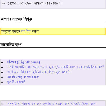
ভাল লেগেছে এতা জেনে আমারও ভাল লাগলো !
আপনার মন্তব্য লিখুনঃ
মন্তব্য করতে
লগ ইন
করুন
আলোচিত ব্লগ
বাতিঘর (Lighthouse)
"‘৫ই আগস্ট সবার জন্য ভালো হয়েছে’- একটি বক্তব্যের রাজনৈতিক পাঠ"
যে বিষয়ে মজিবর ও হাসিনা এক বিন্দুও ভুল করেনি!
যতবার শেষ, ততবার শুরু
জুলাই যোদ্ধা!
অনলাইনে আছেনঃ
১১
জন ব্লগার ও
১১৯৩
জন ভিজিটর (৪৭৩ জন