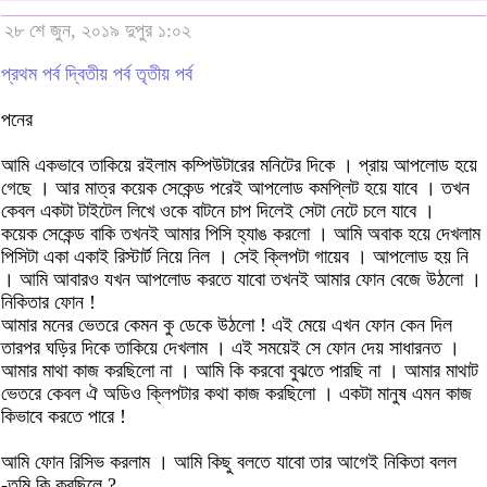
২৮ শে জুন, ২০১৯ দুপুর ১:০২
প্রথম পর্ব
দ্বিতীয় পর্ব
তৃতীয় পর্ব
পনের
আমি একভাবে তাকিয়ে রইলাম কম্পিউটারের মনিটের দিকে । প্রায় আপলোড হয়ে
গেছে । আর মাত্র কয়েক সেকেন্ড পরেই আপলোড কমপ্লিট হয়ে যাবে । তখন
কেবল একটা টাইটেল লিখে ওকে বাটনে চাপ দিলেই সেটা নেটে চলে যাবে ।
কয়েক সেকেন্ড বাকি তখনই আমার পিসি হ্যাঙ করলো । আমি অবাক হয়ে দেখলাম
পিসিটা একা একাই রিস্টার্ট নিয়ে নিল । সেই ক্লিপটা গায়েব । আপলোড হয় নি
। আমি আবারও যখন আপলোড করতে যাবো তখনই আমার ফোন বেজে উঠলো ।
নিকিতার ফোন !
আমার মনের ভেতরে কেমন কু ডেকে উঠলো ! এই মেয়ে এখন ফোন কেন দিল
তারপর ঘড়ির দিকে তাকিয়ে দেখলাম । এই সময়েই সে ফোন দেয় সাধারনত ।
আমার মাথা কাজ করছিলো না । আমি কি করবো বুঝতে পারছি না । আমার মাথাট
ভেতরে কেবল ঐ অডিও ক্লিপটার কথা কাজ করছিলো । একটা মানুষ এমন কাজ
কিভাবে করতে পারে !
আমি ফোন রিসিভ করলাম । আমি কিছু বলতে যাবো তার আগেই নিকিতা বলল
-তুমি কি করছিলে ?