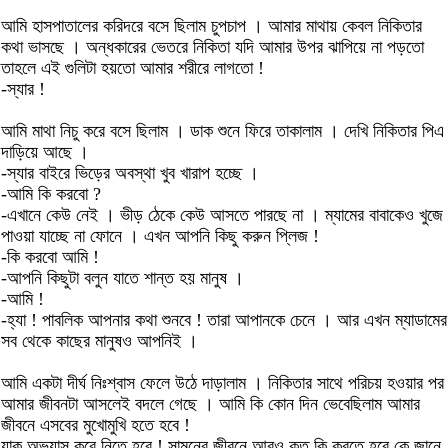
আমি হাসপাতালের করিদরে বসে ছিলাম চুপচাপ । আমার মাথায় কেবল নিকিতার
কথা ভাসছে । অন্ধকারের ভেতরে নিকিতা যদি আমার উপর ঝাপিয়ে না পড়তো
তাহলে এই গুলিটা হয়তো আমার শরীরে লাগতো !
-স্যার !
আমি মাথা নিচু করে বসে ছিলাম । ডাক শুনে ফিরে তাকালাম । দেখি নিকিতার পিএ
দাড়িয়ে আছে ।
-স্যার বাইরে ভিড়ের অবস্থা খুব খারাপ হচ্ছে ।
-আমি কি করবো ?
-এখানে কেউ নেই । ভীড় ঠেকে কেউ আসতে পারছে না । ম্যামের বাবাকেও খুজে
পাওয়া যাচ্ছে না ফোনে । এখন আপনি কিছু করুন প্লিজ !
-কি করবো আমি !
-আপনি কিছুটা বলুন যাতে শান্ত হয় মানুষ ।
-আমি !
-হ্যা ! পাবলিক আপনার কথা শুনবে ! তারা আপানকে চেনে । আর এখন ম্যাডামের
সব থেকে কাছের মানুষও আপনিই ।
আমি একটা দীর্ঘ নিঃশ্বাস ফেলে উঠে দাড়ালাম । নিকিতার সাথে পরিচয় হওয়ার পর
আমার জীবনটা আসলেই বদলে গেছে । আমি কি কোন দিন ভেবেছিলাম আমার
জীবনে এসবের মুখোমুখি হতে হবে !
যাক অভ্যাস করে নিতে হবে ! সামনের জীবনে আরও কত কি করতে হবে কে জানে