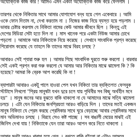
অযৌক্তিক কাজ করি ! আমিও এমন একটা অযৌক্তিক কাজ করে ফেললাম ।
তারপর থেকে নিকিতার সাথে আমার যোগাযোগ বন্ধ হয়ে গেল একেবারে । আমি
ওকে ফোন দিতাম না, দেখা করতাম না । নিজের কাজ নিয়ে ব্যস্ত হয়ে পড়লাম ।
ভাবার চেষ্টার করলাম যে নিকিতা নামের কেউ আমার জীবনে ছিল । কিন্তু এই
দেশের মিডিয়া সেটা হতে দিল না । মাস খানেক পরে একটা নিউজ আমার চোখে
পড়লো । আমাকে আর নিকিতাকে নিয়ে করেছে । সেখানে সাংবাদিক প্রশ্ন করেছে
শিরোনাম করেছে যে তাহলে কি তাদের মাঝে বিরহ চলছে ?
আবারও সেই প্যারা শুরু হল । আমার পিছে সাংবাদিক ঘুরতে শুরু করলো । বারবার
সেই একই প্রশ্ন করা শুরু করলো যে আমার আর নিকিতার মাঝে ঝামেলা কি ? কি
হয়েছে? আমরা কি ব্রেক আপ করেছি কি না !
ব্যাপারটা আবারও একটু পালে হাওয়া পেল যখন নিকিতা তার ব্যক্তিগত ফেসবুক
স্টাটাসে লিখলো "প্রিয় মানুষটা যখন দুরে চলে যায় পৃথিবীর সব কিছু অর্থহীন মনে
হয়" । মানুষ জনের আর বুঝতে বাকি থাকলো না যে আমাদের মাঝে সত্যি ঝামেলা
চলচে । এটা যেন নিকিতার জনপ্রিয়তা আরও বাড়িয়ে দিল । তাদের মতই একজন
মানুষ নিকিতা যে প্রেম করছে প্রেমিকার সাথে ঘুরে বেড়াচ্ছে আবার প্রেমিকার সাথে
মান অভিমানও চলছে । বিরহে সেও কষ্ট পাচ্ছে । সব বাঙালী মেয়ের মাঝই এই
জিনিস দেখা যায় ! নিকিতাকে যেন তারা আরও আপন করে নিতে থাকলো ।
আমার মনটা আরও খারাপ হয়ে গেল । বুঝতে বাকি রইলো না এটাও আসলে