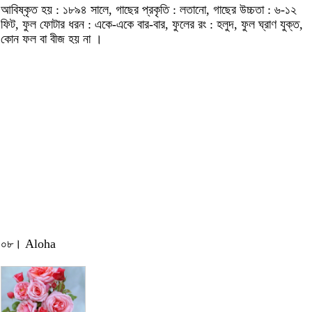
আবিষ্কৃত হয় : ১৮৯৪ সালে, গাছের প্রকৃতি : লতানো, গাছের উচ্চতা : ৬-১২
ফিট, ফুল ফোটার ধরন : একে-একে বার-বার, ফুলের রং : হলুদ, ফুল ঘ্রাণ যুক্ত,
কোন ফল বা বীজ হয় না ।
০৮। Aloha