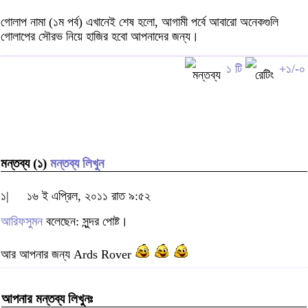
গোলাপ নামা (১ম পর্ব) এখানেই শেষ হলো, আগামী পর্বে আবারো অনেকগুলি
গোলাপের সৌরভ নিয়ে হাজির হবো আপনাদের জন্য।
১ টি
+১/-০
মন্তব্য (১)
মন্তব্য লিখুন
১|
১৬ ই এপ্রিল, ২০১১ রাত ৯:৫২
আরিফসুমন
বলেছেন: সুন্দর পোষ্ট।
আর আপনার জন্য Ards Rover
আপনার মন্তব্য লিখুনঃ