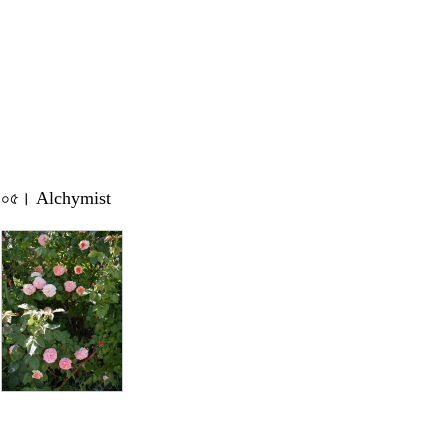
০৫। Alchymist