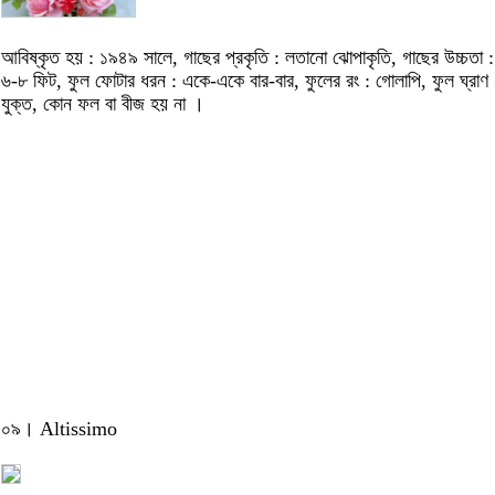
আবিষ্কৃত হয় : ১৯৪৯ সালে, গাছের প্রকৃতি : লতানো ঝোপাকৃতি, গাছের উচ্চতা :
৬-৮ ফিট, ফুল ফোটার ধরন : একে-একে বার-বার, ফুলের রং : গোলাপি, ফুল ঘ্রাণ
যুক্ত, কোন ফল বা বীজ হয় না ।
০৯। Altissimo