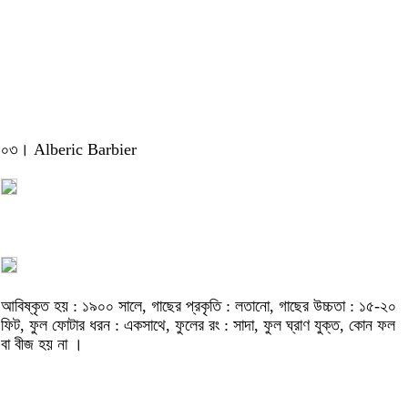
০৩। Alberic Barbier
আবিষ্কৃত হয় : ১৯০০ সালে, গাছের প্রকৃতি : লতানো, গাছের উচ্চতা : ১৫-২০
ফিট, ফুল ফোটার ধরন : একসাথে, ফুলের রং : সাদা, ফুল ঘ্রাণ যুক্ত, কোন ফল
বা বীজ হয় না ।