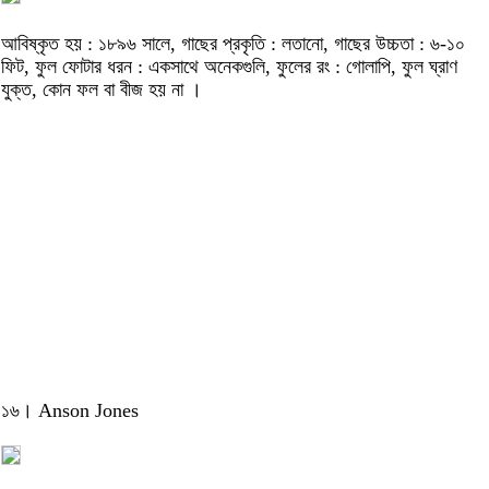
আবিষ্কৃত হয় : ১৮৯৬ সালে, গাছের প্রকৃতি : লতানো, গাছের উচ্চতা : ৬-১০
ফিট, ফুল ফোটার ধরন : একসাথে অনেকগুলি, ফুলের রং : গোলাপি, ফুল ঘ্রাণ
যুক্ত, কোন ফল বা বীজ হয় না ।
১৬। Anson Jones