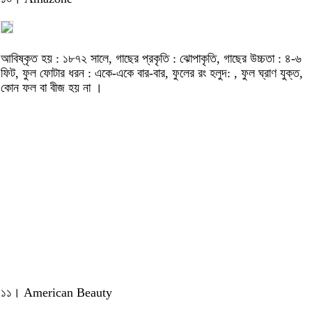
আবিষ্কৃত হয় : ১৮৭২ সালে, গাছের প্রকৃতি : ঝোপাকৃতি, গাছের উচ্চতা : ৪-৬
ফিট, ফুল ফোটার ধরন : একে-একে বার-বার, ফুলের রং হলুদ: , ফুল ঘ্রাণ যুক্ত,
কোন ফল বা বীজ হয় না ।
১১। American Beauty