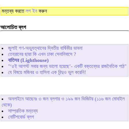
মন্তব্য করতে
লগ ইন
করুন
আলোচিত ব্লগ
জুলাই গণ-অভ্যুত্থানের দ্বিতীয় বার্ষিকীর ভাবনা
তেহরানের ছায়া কি এখন ঢাকা সেনানিবাসে ?
বাতিঘর (Lighthouse)
"‘৫ই আগস্ট সবার জন্য ভালো হয়েছে’- একটি বক্তব্যের রাজনৈতিক পাঠ"
যে বিষয়ে মজিবর ও হাসিনা এক বিন্দুও ভুল করেনি!
অনলাইনে আছেনঃ
৩
জন ব্লগার ও
১৯৯
জন ভিজিটর (১১৬ জন মোবাইল
থেকে)
সাম্প্রতিক মন্তব্য
নোটিশবোর্ড ব্লগ