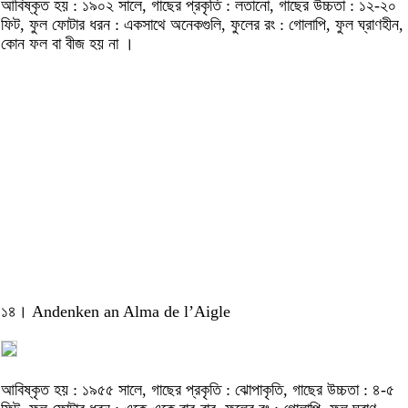
আবিষ্কৃত হয় : ১৯০২ সালে, গাছের প্রকৃতি : লতানো, গাছের উচ্চতা : ১২-২০
ফিট, ফুল ফোটার ধরন : একসাথে অনেকগুলি, ফুলের রং : গোলাপি, ফুল ঘ্রাণহীন,
কোন ফল বা বীজ হয় না ।
১৪। Andenken an Alma de l’Aigle
আবিষ্কৃত হয় : ১৯৫৫ সালে, গাছের প্রকৃতি : ঝোপাকৃতি, গাছের উচ্চতা : ৪-৫