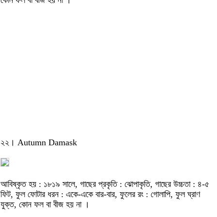
কোন ফল বা বীজ হয় না ।
২২। Autumn Damask
আবিষ্কৃত হয় : ১৮১৯ সালে, গাছের প্রকৃতি : ঝোপাকৃতি, গাছের উচ্চতা : ৪-৫
ফিট, ফুল ফোটার ধরন : একে-একে বার-বার, ফুলের রং : গোলাপি, ফুল ঘ্রাণ
যুক্ত, কোন ফল বা বীজ হয় না ।