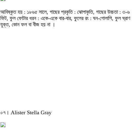
আবিষ্কৃত হয় : ১৮৬৫ সালে, গাছের প্রকৃতি : ঝোপাকৃতি, গাছের উচ্চতা : ৩-৬
ফিট, ফুল ফোটার ধরন : একে-একে বার-বার, ফুলের রং : ঘন-গোলাপি, ফুল ঘ্রাণ
যুক্ত, কোন ফল বা বীজ হয় না ।
০৭। Alister Stella Gray