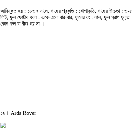
আবিষ্কৃত হয় : ১৮৩৭ সালে, গাছের প্রকৃতি : ঝোপাকৃতি, গাছের উচ্চতা : ৩-৫
ফিট, ফুল ফোটার ধরন : একে-একে বার-বার, ফুলের রং : লাল, ফুল ঘ্রাণ যুক্ত,
কোন ফল বা বীজ হয় না ।
১৯। Ards Rover