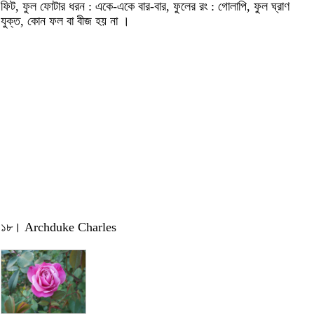
ফিট, ফুল ফোটার ধরন : একে-একে বার-বার, ফুলের রং : গোলাপি, ফুল ঘ্রাণ
যুক্ত, কোন ফল বা বীজ হয় না ।
১৮। Archduke Charles