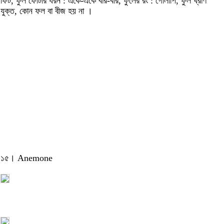
ফিট, ফুল ফোটার ধরন : একে-একে বার-বার, ফুলের রং : গোলাপি, ফুল ঘ্রাণ
যুক্ত, কোন ফল বা বীজ হয় না ।
১৫। Anemone