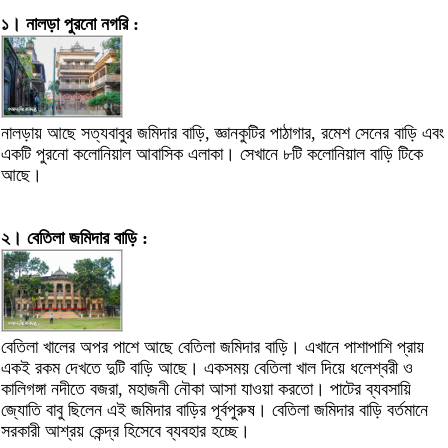
১। নালড়া পুরনো নগরি :
নালড়ায় আছে সত্যবাবুর জমিদার বাড়ি, জ্ঞানকুটির পাঠাগার, রমেশ সেনের বাড়ি এবং
একটি পুরনো কলোনিয়াল আবাসিক এলাকা। সেখানে ৮টি কলোনিয়াল বাড়ি টিকে
আছে।
২। বেতিলা জমিদার বাড়ি :
বেতিলা খালের অপর পাশে আছে বেতিলা জমিদার বাড়ি। এখানে পাশাপাশি প্রায়
একই রকম দেখতে দুটি বাড়ি আছে। একসময় বেতিলা খাল দিয়ে ধলেশ্বরী ও
কালিগঙ্গা নদীতে বজরা, মহাজনী নৌকা আসা যাওয়া করতো। পাটের ব্যবসায়ি
জ্যোতি বাবু ছিলেন এই জমিদার বাড়ির পূর্বপুরুষ। বেতিলা জমিদার বাড়ি বর্তমানে
সরকারী আশ্রয় কেন্দ্র হিসেবে ব্যবহার হচ্ছে।