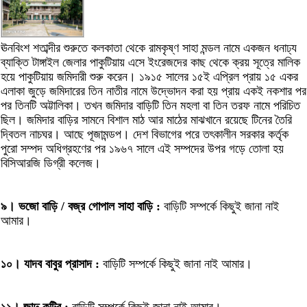
ঊনবিংশ শতাব্দীর শুরুতে কলকাতা থেকে রামকৃষ্ণ সাহা মন্ডল নামে একজন ধনাঢ্য
ব্যাক্তি টাঙ্গাইল জেলার পাকুটিয়ায় এসে ইংরেজদের কাছ থেকে ক্রয় সূত্রে মালিক
হয়ে পাকুটিয়ায় জমিদারী শুরু করেন। ১৯১৫ সালের ১৫ই এপ্রিল প্রায় ১৫ একর
এলাকা জুড়ে জমিদারের তিন নাতীর নামে উদ্ভোদন করা হয় প্রায় একই নকশার পর
পর তিনটি অট্টালিকা। তখন জমিদার বাড়িটি তিন মহলা বা তিন তরফ নামে পরিচিত
ছিল। জমিদার বাড়ির সামনে বিশাল মাঠ আর মাঠের মাঝখানে রয়েছে টিনের তৈরি
দ্বিতল নাচঘর। আছে পূজামন্ডপ। দেশ বিভাগের পরে তৎকালীন সরকার কর্তৃক
পুরো সম্পদ অধিগ্রহণের পর ১৯৬৭ সালে এই সম্পদের উপর গড়ে তোলা হয়
বিসিআরজি ডিগ্রী কলেজ।
৯। ভজো বাড়ি / বজ্র গোপাল সাহা বাড়ি :
বাড়িটি সম্পর্কে কিছুই জানা নাই
আমার।
১০। যাদব বাবুর প্রাসাদ :
বাড়িটি সম্পর্কে কিছুই জানা নাই আমার।