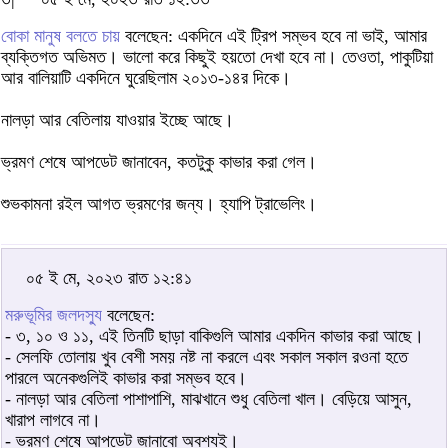
বোকা মানুষ বলতে চায়
বলেছেন: একদিনে এই ট্রিপ সম্ভব হবে না ভাই, আমার
ব্যক্তিগত অভিমত। ভালো করে কিছুই হয়তো দেখা হবে না। তেওতা, পাকুটিয়া
আর বালিয়াটি একদিনে ঘুরেছিলাম ২০১৩-১৪র দিকে।
নালড়া আর বেতিলায় যাওয়ার ইচ্ছে আছে।
ভ্রমণ শেষে আপডেট জানাবেন, কতটুকু কাভার করা গেল।
শুভকামনা রইল আগত ভ্রমণের জন্য। হ্যাপি ট্রাভেলিং।
০৫ ই মে, ২০২৩ রাত ১২:৪১
মরুভূমির জলদস্যু
বলেছেন:
- ৩, ১০ ও ১১, এই তিনটি ছাড়া বাকিগুলি আমার একদিন কাভার করা আছে।
- সেলফি তোলায় খুব বেশী সময় নষ্ট না করলে এবং সকাল সকাল রওনা হতে
পারলে অনেকগুলিই কাভার করা সম্ভব হবে।
- নালড়া আর বেতিলা পাশাপাশি, মাঝখানে শুধু বেতিলা খাল। বেড়িয়ে আসুন,
খারাপ লাগবে না।
- ভ্রমণ শেষে আপডেট জানাবো অবশ্যই।