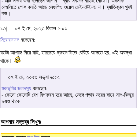
- এটি সত্যি কথা বলেছেন আপনি। প্রায় সবগুলি বাড়িই নোংড়া। এমনকি
যেগুলিতে লোক বসতি আছে সেগুলিও ওয়েল মেইনটেইনড না। ব্যাতিক্রম খুবই
কম।
১৩|
০৭ ই মে, ২০২৩ বিকাল ৫:০১
মিরোরডডল
বলেছেন:
যতটা আগ্রহ নিয়ে যাই, তারচেয়ে দ্রুতগতিতে বেরিয়ে আসতে হয়, এই অবস্থা
থাকে।
০৭ ই মে, ২০২৩ সন্ধ্যা ৬:৫২
মরুভূমির জলদস্যু
বলেছেন:
- কোনো কোনোটি বেশ বিপদজন হয়ে আছে, ভেঙ্গে পড়ার ভয়ের সাথে সাপ-বিচ্ছুর
ভয়ও থাকে।
আপনার মন্তব্য লিখুনঃ