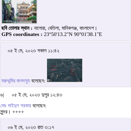
ছবি তোলার স্থান :
নালোরা, বেতিলা, মানিকগঞ্জ, বাংলাদেশ।
GPS coordinates :
23°50'13.2"N 90°01'38.1"E
০৫ ই মে, ২০২৩ সকাল ১১:৪২
মরুভূমির জলদস্যু
বলেছেন:
৬|
০৫ ই মে, ২০২৩ দুপুর ১২:৪৩
মোঃ মাইদুল সরকার
বলেছেন:
সুন্দর। ++++
০৬ ই মে, ২০২৩ রাত ৩:১৭