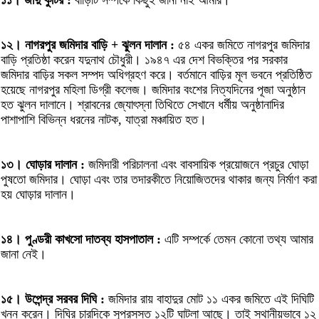
১১। জাদু কুটির :
বাড়িটি সম্পর্কে কিছুই জানা নাই আমার।
১২। নাগরপুর জমিদার বাড়ি + ঝুলন দালান :
৫৪ একর জমিতে নাগরপুর জমিদার
বাড়ি প্রতিষ্ঠা করেন যদুনাথ চৌধুরী। ১৯৪৭ এর দেশ বিভক্তির পর সরকার
জমিদার বাড়ির সকল সম্পদ অধিগ্রহণ করে। বর্তমানে বাড়ির মূল ভবনে প্রতিষ্ঠিত
হয়েছে নাগরপুর মহিলা ডিগ্রী কলেজ। জমিদার বংশের নিত্যদিনের পূজা অনুষ্ঠান
হত ঝুলন দালানে। শ্রাবনের জ্যোৎস্না তিথিতে সেখানে ধর্মীয় অনুষ্ঠানাদির
পাশাপাশি বিভিন্ন ধরনের নাটক, যাত্রা মঞ্চায়িত হত।
১৩। ঘোড়ার দালান :
জমিদারী পরিচালনা এবং বাবসায়িক প্রয়োজনে প্রচুর ঘোড়া
পুষতো জমিদার। ঘোড়া এবং তার তদারকীতে নিয়োজিতদের থাকার জন্য নির্মাণ করা
হয় ঘোড়ার দালান।
১৪। পুণ্ডরী কাখসো দাতব্য হাসপাতাল :
এটি সম্পর্কে তেমন কোনো তথ্য আমার
জানা নেই।
১৫। উপেন্দ্র সরবর দিঘি :
জমিদার রায় বাহাদুর মোট ১১ একর জমিতে এই দিঘিটি
খনন করেন। দিঘির চারদিকে সুপ্রসস্ত ১২টি ঘাটলা আছে। তাই স্থানীয়ভাবে ১২