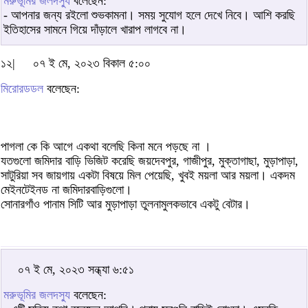
মরুভূমির জলদস্যু
বলেছেন:
- আপনার জন্য রইলো শুভকামনা। সময় সুযোগ হলে দেখে নিবে। আশি করছি
ইতিহাসের সামনে গিয়ে দাঁড়ালে খারাপ লাগবে না।
১২|
০৭ ই মে, ২০২৩ বিকাল ৫:০০
মিরোরডডল
বলেছেন:
পাগলা কে কি আগে একথা বলেছি কিনা মনে পড়ছে না ।
যতগুলো জমিদার বাড়ি ভিজিট করেছি জয়দেবপুর, গাজীপুর, মুক্তাগাছা, মুড়াপাড়া,
সাটুরিয়া সব জায়গায় একটা বিষয়ে মিল পেয়েছি, খুবই ময়লা আর ময়লা। একদম
মেইনটেইনড না জমিদারবাড়িগুলো।
সোনারগাঁও পানাম সিটি আর মুড়াপাড়া তুলনামুলকভাবে একটু বেটার।
০৭ ই মে, ২০২৩ সন্ধ্যা ৬:৫১
মরুভূমির জলদস্যু
বলেছেন: