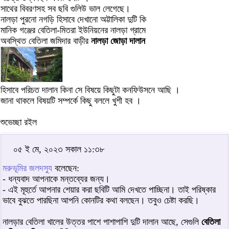
সাথের বিবরণসহ সব ছবি গুলিউ ভাল লেগেছে।
নালড়া পুরনো নগড়ি হিসাবে দেখানো অট্টালিকা দুটি কি
মানিক গঞ্জের বেতিলা-মিতরা ইউনিয়নের নালড়া গ্রামে
অবস্থিত বেতিলা জমিদার বাড়ীর
নালড়া জোড়া দালান
হিসাবে পরিচত দালান কিনা সে বিষয়ে কিছুটা কনফিউসনে আছি ।
জানা থাকলে বিষয়টি সম্পর্কে কিছু বললে খুশী হব ।
শুভেচ্ছা রইল
০৫ ই মে, ২০২৩ সকাল ১১:৩৮
মরুভূমির জলদস্যু
বলেছেন:
- ধন্যবাদ আপনাকে মন্তব্যের জন্য।
- এই মূহুর্তে আপনার শেয়ার করা ছবিটি আমি দেখতে পাচ্ছিনা। তাই পরিষ্কার
ভাবে বুঝতে পারছিনা আপনি কোনটির কথা বলছেন। তবুও চেষ্টা করছি।
নালড়ার বেতিলা খালের উত্তর পাশে পাশাপাশি দুটি দালান আছে, সেগুলি
বেতিলা