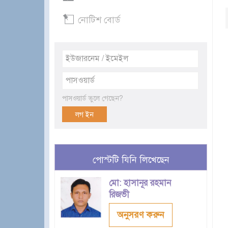
নোটিশ বোর্ড
পাসওয়ার্ড ভুলে গেছেন?
পোস্টটি যিনি লিখেছেন
মো: হাসানূর রহমান
রিজভী
অনুসরণ করুন