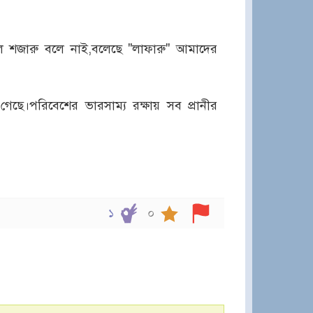
 শজারু বলে নাই,বলেছে "লাফারু" আমাদের
েছে।পরিবেশের ভারসাম্য রক্ষায় সব প্রানীর
১
০