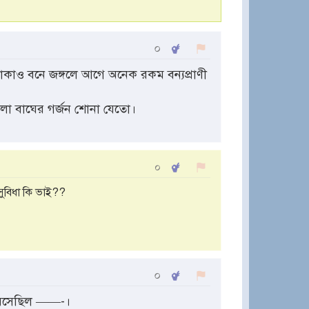
০
াকাও বনে জঙ্গলে আগে অনেক রকম বন্যপ্রাণী
লা বাঘের গর্জন শোনা যেতো।
০
সুবিধা কি ভাই??
০
 বসেছিল ——-।