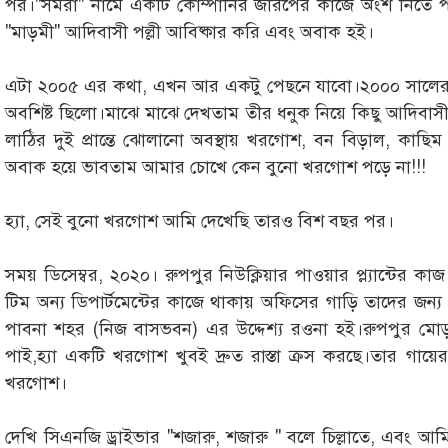
পর।"সমরা" নামে একটি কোম্পানির জরিপের কাজে অংশ নিতে পাবনা
"মাড়মী" আদিবাসী পল্লী আবিষ্কার করি এবং অবাক হই।
এটা ২০০৫ এর কথা, এখন আর একটু পেছনে যাবো।২০০০ সালের 
অবশিষ্ট ছিলো।মাঝে মাঝে দেখতাম তীর ধনুক নিয়ে কিছু আদিবাসী 
লাঠির দুই প্রান্তে ঝোলানো অবস্থায় খরগোশ, বন বিড়াল, কাছ
অবাক হয়ে ভাবতাম আমার চোখে কেন বুনো খরগোশ পড়ে না!!!
হ্যা, সেই বুনো খরগোশ আমি দেখেছি তারও বিশ বছর পর।
সময় ডিসেম্বর, ২০২০। রুপপুর নিউক্লিয়ার পাওয়ার প্ল্যান্টে
টিম অন্য ডিপার্টমেন্টের কাজে থাকায় অফিসের গাড়ি তাদের জন
পাবনা শহর (নিজ বাসভবন) এর উদ্দেশ্য রওনা হই।রুপপুর মো
পাই,হ্যা একটি খরগোশ খুবই দ্রুত রাস্তা ক্রস করছে।তার গা
খরগোশ।
দেখি সিএনজি ড্রাইভার "শজারু, শজারু " বলে চিল্লাতে, এবং আমি 