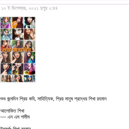
১০ ই ডিসেম্বর, ২০২১ দুপুর ২:৪৪
শুভ জন্মদিন প্রিয় কবি, সাহিত্যিক, প্রিয় মানুষ শ্রদ্ধেয় শিখা রহমান
আলোকিত শিখা
~~ এন এম শামীম