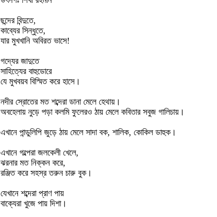
উৎসর্গঃ শিখা রহমান
ছন্দের বিন্দুতে,
কাব্যের সিন্ধুতে,
যার মুখখানি অবিরত ভাসে!
গদ্যের জাদুতে
সাহিত্যের বাহুডোরে
যে মুখবয়ব বিস্মিত করে হাসে।
নদীর স্রোতের মত শব্দেরা ডানা মেলে হেথায়।
অবহেলায় নুড়ে পড়া কলমি ফুলেরও ঠায় মেলে কবিতার সবুজ গালিচায়।
এখানে পান্ডুলিপি জুড়ে ঠায় মেলে সাদা বক, শালিক, কোকিল ডাহুক।
এখানে গল্পেরা জলকেলী খেলে,
ঝরনার মত নিক্কন করে,
রঞ্জিত করে সহস্র তরুন চারু বুক।
যেখানে শব্দেরা প্রাণ পায়
বাক্যেরা খুজে পায় দিশা।