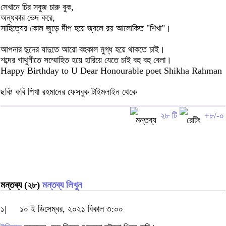
সেখানে চির সবুজ চারু বুক,
অন্ধকার ভেদ করে,
সাহিত্যের কোল জুড়ে দীপ হয়ে জ্বলে রয় আলোকিত "শিখা"।
আপনার ছন্দের যাদুতে আরো বহুকাল মুগ্ধ হয়ে থাকতে চাই।
শব্দের গাথুনীতে সম্মোহিত হয়ে হারিয়ে যেতে চাই বহু বহু বেলা।
Happy Birthday to U Dear Honourable poet Shikha Rahman
ছবিঃ কবি শিখা রহমানের ফেসবুক টাইমলাইন থেকে
২৮ টি
+৮/-০
মন্তব্য (২৮)
মন্তব্য লিখুন
১|
১০ ই ডিসেম্বর, ২০২১ বিকাল ৩:০০