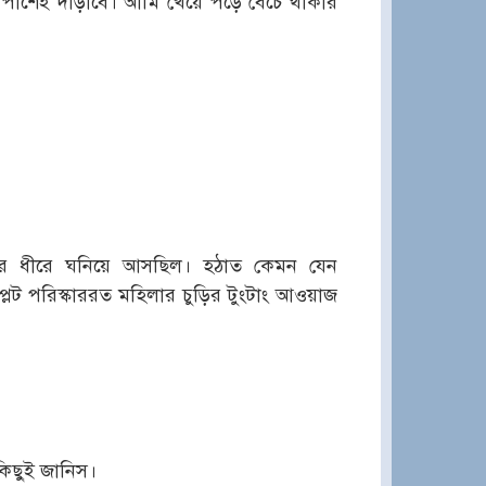
পাশেই দাঁড়াবে। আমি খেয়ে পড়ে বেঁচে থাকার
ীরে ধীরে ঘনিয়ে আসছিল। হঠাত কেমন যেন
 প্লেট পরিস্কাররত মহিলার চুড়ির টুংটাং আওয়াজ
িছুই জানিস।