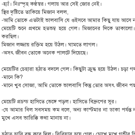
-হ্যাঁ। নিঃস্পৃহ কণ্ঠস্বর। গলায় আর সেই জোর নেই।
স্থির দৃষ্টিতে তাকিয়ে মিজান বলল,
-আমি তোকে এতটাই ভালবাসি যে ওইসবে আমার কিছু যায় আসে ন
মেয়েটি শুনে প্রথমে হতভম্ব হয়ে গেল। মিজানের দিকে তাকালো।
করছিল।
মিজান লজ্জায় রক্তিম হয়ে উঠল। ঘামতে লাগল।
-অসৎ জীবন তোকে অনেক পালটে দিয়েছে।
মেয়েটির চেহারা হঠাত বদলে গেল। কিছুটা ক্রুদ্ধ হয়ে উঠল। চড়া
-মানে কি?
-মানে খুব সোজা, আমি তোকে ভালবাসি কিন্তু তোর অসৎ জীবন পছন
মেয়েটি প্রচন্ড হাসিতে ভেঙ্গে পড়ল। হাসিতে বিদ্রুপের সুর।
-যে আমার বিল সবসময় কম বলে, অন্য কাস্টমার না ডাকা পর্যন্
মুখে এসব ভারিক্কি কথা মানায় না।
হঠাত হাসি বন্ধ করে দিল। সিরিয়াস হয়ে গেল। চোখে মুখে গভীর চ