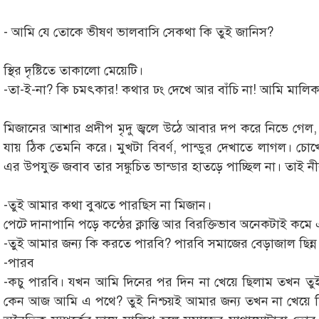
- আমি যে তোকে ভীষণ ভালবাসি সেকথা কি তুই জানিস?
স্থির দৃষ্টিতে তাকালো মেয়েটি।
-তা-ই-না? কি চমৎকার! কথার ঢং দেখে আর বাঁচি না! আমি মাল
মিজানের আশার প্রদীপ মৃদু জ্বলে উঠে আবার দপ করে নিভে গেল,
যায় ঠিক তেমনি করে। মুখটা বিবর্ণ, পান্ডুর দেখাতে লাগল। চোখের
এর উপযুক্ত জবাব তার সঙ্কুচিত ভান্ডার হাতড়ে পাচ্ছিল না। তাই 
-তুই আমার কথা বুঝতে পারছিস না মিজান।
পেটে দানাপানি পড়ে কন্ঠের ক্লান্তি আর বিরক্তিভাব অনেকটাই কম
-তুই আমার জন্য কি করতে পারবি? পারবি সমাজের বেড়াজাল ছিন্
-পারব
-কচু পারবি। যখন আমি দিনের পর দিন না খেয়ে ছিলাম তখন ত
কেন আজ আমি এ পথে? তুই নিশ্চয়ই আমার জন্য তখন না খেয়ে ছি