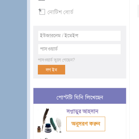
নোটিশ বোর্ড
পাসওয়ার্ড ভুলে গেছেন?
পোস্টটি যিনি লিখেছেন
সপ্নাতুর আহসান
অনুসরণ করুন