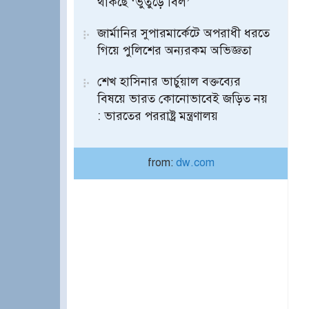
থাকছে ‘ভুতুড়ে বিল’
জার্মানির সুপারমার্কেটে অপরাধী ধরতে
গিয়ে পুলিশের অন্যরকম অভিজ্ঞতা
শেখ হাসিনার ভার্চুয়াল বক্তব্যের
বিষয়ে ভারত কোনোভাবেই জড়িত নয়
: ভারতের পররাষ্ট্র মন্ত্রণালয়
from:
dw.com