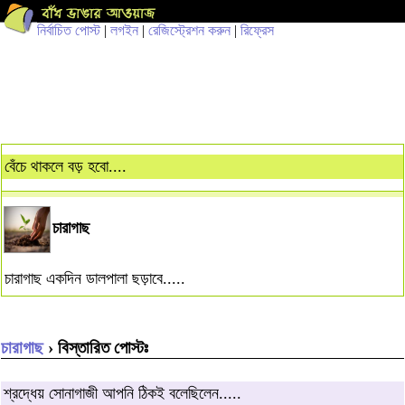
নির্বাচিত পোস্ট
|
লগইন
|
রেজিস্ট্রেশন করুন
|
রিফ্রেস
বেঁচে থাকলে বড় হবো....
চারাগাছ
চারাগাছ একদিন ডালপালা ছড়াবে.....
চারাগাছ
› বিস্তারিত পোস্টঃ
শ্রদ্ধেয় সোনাগাজী আপনি ঠিকই বলেছিলেন.....