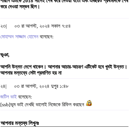
পারলে এটাকে 2018 সালেই শেষ করে দেওয়া যতো এবং এবছরও প্রথমদিকে শেষ
করে দেওয়া সম্ভব ছিল।
২৩|
০৩ রা আগস্ট, ২০২৪ সকাল ৭:৫৪
মোহাম্মদ সাজ্জাদ হোসেন
বলেছেন:
ভূঞা,
আপনি উন্নত দেশে থাকেন। আপনার আচার-আচরণ এটিকেট হবে খুবই উন্নত।
আপনার মন্তব্যে সেটা প্রমাণিত হয় না
২৪|
০৩ রা আগস্ট, ২০২৪ দুপুর ১:৪৮
জটিল ভাই
বলেছেন:
[ssb]ভূম ভাই দেখছি ভালোই নিজেকে রিফিল করছেন
আপনার মন্তব্য লিখুনঃ