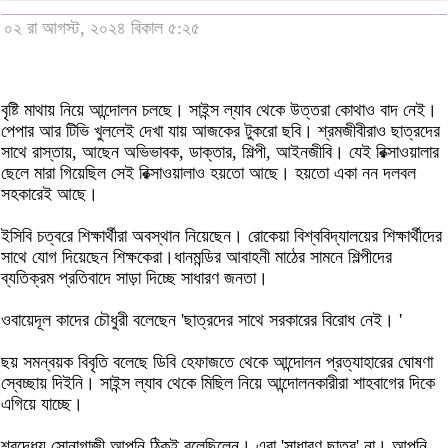
০২ রা আগস্ট, ২০২৪ বিকাল ৫:২৫
বৃষ্টি মাথায় নিয়ে আন্দোলন চলছে। সাইন্স ল্যাব থেকে উত্তরা কোথাও বাদ নেই।
পেপার আর টিভি খুললেই দেখা যায় আজকের টুকরো ছবি। শ্রমজীবীরাও ছাত্রদের
সাথে রাস্তায়, আছেন অভিভাবক, ডাক্তার, শিল্পী, আইনজীবি। যেই রিক্সাওয়ালার
ছেলে মারা গিয়েছিল সেই রিক্সাওয়ালাও হয়তো আছে। হয়তো একা নন দলবল
সহকারেই আছে।
ইসিবি চত্বরে শিক্ষার্থীরা অবস্থান নিয়েছেন। রোকেয়া বিশ্ববিদ্যালয়ের শিক্ষার্থীদের
সাথে যোগ দিয়েছেন শিক্ষকেরা।ধানমন্ডির আবাহনী মাঠের সামনে শিল্পীদের
ব্যতিক্রম প্রতিবাদে সাড়া দিচ্ছে সাধারণ জনতা।
ওবায়েদূল কাদের চৌধুরী বলেছেন 'ছাত্রদের সাথে সরকারের বিরোধ নেই। '
ছয় সমন্বয়ক বিবৃতি বলেছে ডিবি হেফাজতে থেকে আন্দোলন প্রত্যাহারের ঘোষণা
স্বেচ্ছায় দিইনি। সাইন্স ল্যাব থেকে মিছিল নিয়ে আন্দোলনকারীরা শাহবাগের দিকে
এগিয়ে যাচ্ছে।
শ্রদ্ধেয় সোনাগাজী আপনি ঠিকই বলেছিলেন। এরা 'সাধারণ ছাত্র' না। আপনি