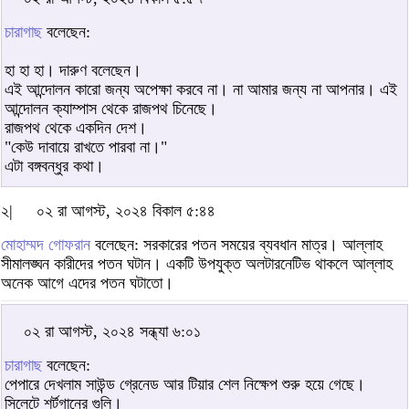
চারাগাছ
বলেছেন:
হা হা হা। দারুণ বলেছেন।
এই আন্দোলন কারো জন্য অপেক্ষা করবে না। না আমার জন্য না আপনার। এই
আন্দোলন ক্যাম্পাস থেকে রাজপথ চিনেছে।
রাজপথ থেকে একদিন দেশ।
"কেউ দাবায়ে রাখতে পারবা না।"
এটা বঙ্গবন্ধুর কথা।
২|
০২ রা আগস্ট, ২০২৪ বিকাল ৫:৪৪
মোহাম্মদ গোফরান
বলেছেন: সরকারের পতন সময়ের ব্যবধান মাত্র। আল্লাহ
সীমালঙ্ঘন কারীদের পতন ঘটান। একটি উপযুক্ত অলটারনেটিভ থাকলে আল্লাহ
অনেক আগে এদের পতন ঘটাতো।
০২ রা আগস্ট, ২০২৪ সন্ধ্যা ৬:০১
চারাগাছ
বলেছেন:
পেপারে দেখলাম সাউন্ড গ্রেনেড আর টিয়ার শেল নিক্ষেপ শুরু হয়ে গেছে।
সিলেটে শর্টগানের গুলি।