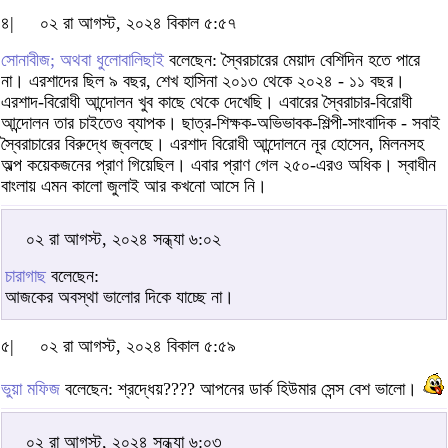
৪|
০২ রা আগস্ট, ২০২৪ বিকাল ৫:৫৭
সোনাবীজ; অথবা ধুলোবালিছাই
বলেছেন: স্বৈরচারের মেয়াদ বেশিদিন হতে পারে
না। এরশাদের ছিল ৯ বছর, শেখ হাসিনা ২০১৩ থেকে ২০২৪ - ১১ বছর।
এরশাদ-বিরোধী আন্দোলন খুব কাছে থেকে দেখেছি। এবারের স্বৈরাচার-বিরোধী
আন্দোলন তার চাইতেও ব্যাপক। ছাত্র-শিক্ষক-অভিভাবক-শিল্পী-সাংবাদিক - সবাই
স্বৈরাচারের বিরুদ্ধে জ্বলছে। এরশাদ বিরোধী আন্দোলনে নূর হোসেন, মিলনসহ
অল্প কয়েকজনের প্রাণ গিয়েছিল। এবার প্রাণ গেল ২৫০-এরও অধিক। স্বাধীন
বাংলায় এমন কালো জুলাই আর কখনো আসে নি।
০২ রা আগস্ট, ২০২৪ সন্ধ্যা ৬:০২
চারাগাছ
বলেছেন:
আজকের অবস্থা ভালোর দিকে যাচ্ছে না।
৫|
০২ রা আগস্ট, ২০২৪ বিকাল ৫:৫৯
ভুয়া মফিজ
বলেছেন: শ্রদ্ধেয়???? আপনের ডার্ক হিউমার সেন্স বেশ ভালো।
০২ রা আগস্ট, ২০২৪ সন্ধ্যা ৬:০৩