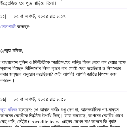
উত্তেজিত হয়ে পুচ্ছ নাড়িয়ে দিলো।
১৫|
০২ রা আগস্ট, ২০২৪ রাত ৮:১৭
সোনাগাজী
বলেছেন:
@ভুয়া মফিজ,
"বাংলাদেশে পুলিশ ও মিলিটারীকে "জাতিসংঘের শান্তি মিশন থেকে বাদ দেয়ার পক্ষে
স্বাক্ষর নিচ্ছেন পিটিশনে"র লিংক ব্লগে কার পোষ্টে দেয়া হয়েছিলো ও সিগনেচার
করার জন্যকে অনুরোধ করেছিলো? সেটা আপনি! আপনি জাতির বিপক্ষে কাজ
করছেন।
১৬|
০২ রা আগস্ট, ২০২৪ রাত ৮:৩৮
ভুয়া মফিজ
বলেছেন: @ আবাল গাজীঃ শুধু দেশ না, আন্তর্জাতিক গণ-মাধ্যম
আপনের নেত্রীকে ডিক্টেটর উপাধি দিছে। তারা বলতেছে, আপনের নেত্রীর চোখে
যেই পানি, সেইটা Crocodile tears. এইসব দেখেন না? আপনে কি পুরাই