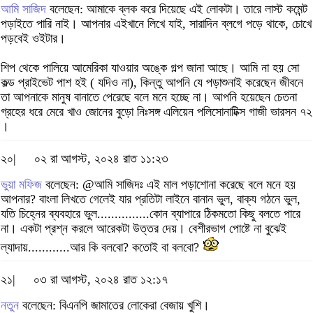
আমি সাজিদ
বলেছেন: আমাকে ব্লক করে দিয়েছে এই লোকটা। তারে লাস্ট কমেন্ট
পড়াইতে পারি নাই। আপনার এইখানে লিখে যাই, সারাদিন ব্লগে পড়ে থাকে, চোখে
পড়বেই ওইটার।
শিপ থেকে পালিয়ে আমেরিকা যাওয়ার অঙ্কে গল্প জানা আছে। আমি না হয় সো
কল্ড প্রাইভেট পাশ হই ( যদিও না), কিন্তু আপনি যে পড়াশুনাই করেছেন জীবনে
তা আপনাকে মানুষ বানাতে পেরেছে বলে মনে হচ্ছে না। আপনি হয়েছেন চেতনা
গ্রহের ধরে মেরে খাও জোনের বুড়ো নিঃসঙ্গ এলিয়েন পলিসোনাটিক্স গাজী ভারসন ৭২
।
২০|
০২ রা আগস্ট, ২০২৪ রাত ১১:২৩
ভুয়া মফিজ
বলেছেন: @আমি সাজিদঃ এই মাল পড়াশোনা করেছে বলে মনে হয়
আপনার? বাংলা লিখতে গেলেই যার প্রতিটা লাইনে বানান ভুল, বাক্য গঠনে ভুল,
যতি চিহ্নের ব্যবহারে ভুল...............কোন ব্যাপারে ঠিকমতো কিছু বলতে পারে
না। একটা প্রশ্ন করলে আরেকটা উত্তর দেয়। বেশীরভাগ পোষ্টে না বুঝেই
ল্যাদায়............আর কি বলবো? কতোই বা বলবো?
২১|
০৩ রা আগস্ট, ২০২৪ রাত ১২:১৭
নতুন
বলেছেন: বিএনপি জামাতের লোকেরা বেজায় খুশি।