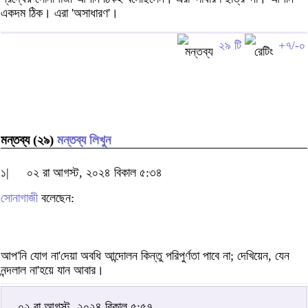
একদম ঠিক। এরা 'অসাধারণ'।
২৯ টি
+৭/-০
মন্তব্য (২৯)
মন্তব্য লিখুন
১|
০২ রা আগস্ট, ২০২৪ বিকাল ৫:৩৪
সোনাগাজী
বলেছেন:
আপ'নি যোগ না'দেয়া অবধি আন্দোলন কিন্তু পরিপুর্ণতা পাবে না; দেখিয়েন, যেন
নন্দলাল না'হয়ে যান আবার।
০২ রা আগস্ট, ২০২৪ বিকাল ৫:৫৭