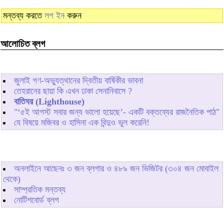
মন্তব্য করতে
লগ ইন
করুন
আলোচিত ব্লগ
জুলাই গণ-অভ্যুত্থানের দ্বিতীয় বার্ষিকীর ভাবনা
তেহরানের ছায়া কি এখন ঢাকা সেনানিবাসে ?
বাতিঘর (Lighthouse)
"‘৫ই আগস্ট সবার জন্য ভালো হয়েছে’- একটি বক্তব্যের রাজনৈতিক পাঠ"
যে বিষয়ে মজিবর ও হাসিনা এক বিন্দুও ভুল করেনি!
অনলাইনে আছেনঃ
৩
জন ব্লগার ও
৪৮৯
জন ভিজিটর (৩০৪ জন মোবাইল
থেকে)
সাম্প্রতিক মন্তব্য
নোটিশবোর্ড ব্লগ