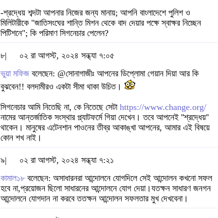
-শ্রদ্ধেয় শব্দটা আপনার নিজের জন্য মানায়; আপনি বাংলাদেশে পুলিশ ও
মিলিটারীকে "জাতিসংঘের শান্তি মিশন থেকে বাদ দেয়ার পক্ষে স্বাক্ষর নিচ্ছেন
পিটিশনে"; কি পরিমাণ সিগনেচার পেলেন?
৮|
০২ রা আগস্ট, ২০২৪ সন্ধ্যা ৭:০৫
ভুয়া মফিজ
বলেছেন: @সোনাগাজীঃ আপনের ডিপ্লোমা গেয়ান দিয়া আর কি
বুঝবেন!! বলদামীরও একটা সীমা থাকা উচিত।
সিগনেচার আমি নিতেছি না, কে নিতেছে সেটা
https://www.change.org/
নামের আন্তর্জাতিক সংস্থার প্ল্যাটফর্মে গিয়া দেখেন। তবে আপনেই ''শ্রদ্ধেয়''
থাকেন। মানুষের এটেনশান পাওনের তীব্র আকাঙ্খা আপনের, আমার এই বিষয়ে
কোন শখ নাই।
৯|
০২ রা আগস্ট, ২০২৪ সন্ধ্যা ৭:২১
কামাল১৮
বলেছেন: অসাধারনরা আন্দোলনে যোগদিলে সেই আন্দোলন কখনো সফল
হবে না,প্রয়োজন ছিলো সাধারনের আন্দোলনে যোগ দেয়া।যতক্ষন সাধারণ জনগন
আন্দোলনে যোগদান না করবে ততক্ষন আন্দোলন সফলতার মুখ দেখবেনা।