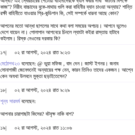
আন্ধা? এই স্বৈরাচারের পেটোয়া বাহিনীদেরকে ব্যান করার দাবী ''জাতির বিপক্ষে
কাজ''? নিরীহ বাচ্চাদের বুকে-মাথায় গুলি করা বাহিনীর ব্যান চাওয়া অন্যায়? শান্তি
রক্ষী বাহিনীতে যাওয়ার প্রি-কন্ডিশান কি, সেই সম্পর্কে ধারনা আছে কোন?
আপনের মতো আন্ধা ছাগলের সাথে কথা বলা সময়ের অপচয়। আপনে ভুলেও
দেশে যায়েন না। পোলাপান আপনেরে চিনলে ল্যাংটা কইরা রাস্তায় হাটাবে
কইলাম। রিস্ক নেওনের দরকার কি?
১৭|
০২ রা আগস্ট, ২০২৪ রাত ৯:২৩
মেঠোপথ২৩
বলেছেন: @ ভুয়া মফিজ , বাদ দেন। জাস্ট ইগনর। জনাব
সোনাগাজী জেনেশুনেই অন্যায়ের পক্ষ নেন, কারন তিনিও তাদের একজন। আপ্নে
কেন অযথা উলবনে মুক্তা ছড়াইতেসেন?
১৮|
০২ রা আগস্ট, ২০২৪ রাত ৯:২৯
শূন্য সারমর্ম
বলেছেন:
আপনার চারাগাছটা কিসের? বটবৃক্ষ নাকি বাশ?
১৯|
০২ রা আগস্ট, ২০২৪ রাত ১১:০৬