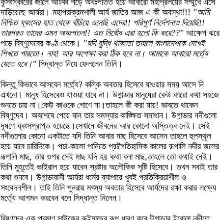
কুসংস্কারের জালে আটকা পড়ে অধঃপতিত হয়ে আবারো মহাপ্রলয়ের সম্মুখে এসে
দাড়িয়েছে আর্যরা। মহাপরাক্রমশালী আর্য জাতির আজ এ কী অবস্থা!!!
"আমি
নিশ্চিত ধ্বংসের হাত থেকে বাঁচিয়ে এনেছি এদের!! পরিপূর্ণ নির্দেশনাও দিয়েছি!!
তারপরও তাদের এমন অধঃপতন!! এত নির্বোধ এরা হলো কি করে??"
আক্ষেপ ঝরে
পড়ে বিষ্ণুদেবের কণ্ঠ থেকে।
"যদি বুদ্ধি থাকতো তাহলে বাংলাদেশকে দেখেই
শিখতে পারতো। নাহ! আর অপেক্ষা করা ঠিক হবে না। আমাকে আবারো মর্ত্যে
যেতে হবে।"
সিদ্ধান্ত নিয়ে ফেললেন তিনি।
কিন্তু কিভাবে আসবেন মর্ত্যে? কল্কি অবতার হিসেবে যাওয়ার সময় আসে নি
এখনো। মানুষ হিসেবেও যাওয়া যাবে না। উগান্ডার মানুষেরা কেউ কারো কথা সহজে
শুনতে চায় না।কেউ কাওকে গোণে না।তাহলে কী করা যায়! ভাবতে থাকেন
বিষ্ণুদেব। অবশেষে পেয়ে যান তার সমস্যার কাঙ্ক্ষিত সমাধান। উগান্ডার নদীগুলো
দূষণে ধ্বংসপ্রাপ্ত হয়েছে।সেখানে জীবনের আর কোনো অস্তিত্ব নেই। সেই
নদীগুলোর কোনো একটাতে যদি তিনি আবার মাছ হিসেবে আসেন তাহলে হুলস্থূল
হয়ে যাবে চারিদিকে। পচা-কালো পানিতে প্রাগৈতিহাসিক কালের রূপালি নদীর জলের
রূপালি মাছ, তার ওপর সেই মাছ যদি হয় কথা বলা মাছ,তাহলে তো কথাই নেই।
তিনি মুহূর্তেই ভাইরাল হয়ে যাবেন স্রষ্টার অলৌকিক সৃষ্টি হিসেবে। তখন সবাই তার
কথা শুনবে। উগান্ডাবাসী আর্যরা ধর্মের ব্যাপারে খুবই প্রতিক্রিয়াশীল ও
সংবেদনশীল। তাই তিনি পুনরায় মৎস্য অবতার হিসেবে আর্যদের রক্ষা করার লক্ষ্যে
মর্ত্যে আগমন করবেন বলে সিদ্ধান্ত নিলেন।
বিষ্ণুদেব এক প্রমাণ সাইজের রুইমাছের রূপ ধারণ করে উগান্ডার ইবোলা নদীতে