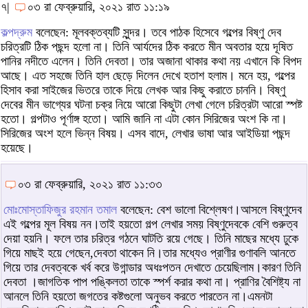
৭|
০৩ রা ফেব্রুয়ারি, ২০২১ রাত ১১:১৯
কল্পদ্রুম
বলেছেন: মূলবক্তব্যটি সুন্দর। তবে পাঠক হিসেবে গল্পের বিষ্ণু দেব
চরিত্রটি ঠিক পছন্দ হলো না। তিনি আর্যদের ঠিক করতে মীন অবতার হয়ে দূষিত
পানির নদীতে এলেন। তিনি দেবতা। তার অজানা থাকার কথা নয় এখানে কি বিপদ
আছে। এত সহজে তিনি হাল ছেড়ে দিলেন দেখে হতাশ হলাম। মনে হয়, গল্পের
হিসাব করা সাইজের ভিতরে তাকে দিয়ে লেখক আর কিছু করাতে চাননি। বিষ্ণু
দেবের মীন ভাগ্যের ঘটনা চক্র নিয়ে আরো কিছুটা লেখা গেলে চরিত্রটা আরো স্পষ্ট
হতো। গল্পটাও পূর্ণাঙ্গ হতো। আমি জানি না এটা কোন সিরিজের অংশ কি না।
সিরিজের অংশ হলে ভিন্ন বিষয়। এসব বাদে, লেখার ভাষা আর আইডিয়া পছন্দ
হয়েছে।
০৩ রা ফেব্রুয়ারি, ২০২১ রাত ১১:৩৩
মোঃমোস্তাফিজুর রহমান তমাল
বলেছেন: বেশ ভালো বিশ্লেষণ।আসলে বিষ্ণুদেব
এই গল্পের মূল বিষয় নন।তাই হয়তো গল্প লেখার সময় বিষ্ণুদেবকে বেশি গুরুত্ব
দেয়া হয়নি। ফলে তার চরিত্র গঠনে ঘাটতি রয়ে গেছে। তিনি মাছের মধ্যে ঢুকে
গিয়ে মাছই হয়ে গেছেন,দেবতা থাকেন নি।তার মধ্যেও প্রাণীর গুণাবলি আনতে
গিয়ে তার দেবত্বকে খর্ব করে উগান্ডার অধঃপতন দেখাতে চেয়েছিলাম।কারণ তিনি
দেবতা ।জাগতিক পাপ পঙ্কিলতা তাকে স্পর্শ করার কথা না। প্রাণির বৈশিষ্ট্য না
আনলে তিনি হয়তো জগতের কষ্টগুলো অনুভব করতে পারতেন না।এমনটা