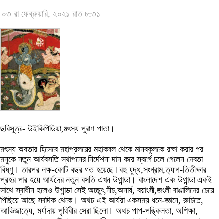
০৩ রা ফেব্রুয়ারি, ২০২১ রাত ৮:৩১
ছবিসূত্র- উইকিপিডিয়া,মৎস্য পুরাণ পাতা।
মৎস্য অবতার হিসেবে মহাপ্রলয়ের মহাকবল থেকে মানবকুলকে রক্ষা করার পর
মনুকে নতুন আর্যবসতি স্থাপনের নির্দেশনা দান করে স্বর্গে চলে গেলেন দেবতা
বিষ্ণু। তারপর লক্ষ-কোটি বছর গত হয়েছে।বহু যুদ্ধ,সংগ্রাম,ত্যাগ-তিতীক্ষার
প্রহর পার হয়ে আর্যদের নতুন বসতি এখন উগান্ডা। বাংলাদেশ এবং উগান্ডা একই
সাথে স্বাধীন হলেও উগান্ডা সেই অচ্ছুৎ,নীচ,অনার্য, বয়াংসী,জংলী বাঙালিদের চেয়ে
পিছিয়ে আছে সবদিক থেকে। অথচ এই আর্যরা একসময় ধনে-জ্ঞানে, রুচিতে,
আভিজাত্যে, মর্যাদায় পৃথিবীর সেরা ছিলো। অথচ পাপ-পঙ্কিলতা, অশিক্ষা,