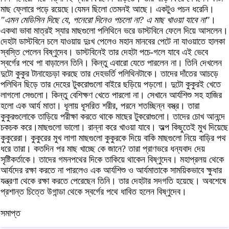
মাছ ফ্লোরে পড়ে রয়েছে।যেমন ছিলো তেমনই আছে। একটুও পচন ধরেনি।
"এমন মেডিসিন দিছে যে, পনেরো দিনেও পচলো না? এ মাছ খাওয়া যাবে না"
।
একথা ভাবা মাত্রই স্যার মাছগুলো পলিথিনে ভরে ডাস্টবিনে ফেলে দিয়ে আসলেন।
দেহটা ডাস্টবিনে চলে যাওয়ায় দুঃখ পেলেও মহান মানবের পেটে না যাওয়াতে হালকা
স্বস্তি পেলেন বিষ্ণুদেব। ডাস্টবিনেই তার দেহটা পচে-গলে যাবে এই ভেবে
স্বর্গের পথে পা বাড়ালেন তিনি। কিন্তু এবারো যেতে পারলেন না। তিনি দেখলেন
দুটো কুকুর টানাহেচড়া করছে তার দেহভর্তি পলিথিনটাকে। তাদের দাঁতের আচড়ে
পলিথিন ছিড়ে তার দেহের টুকরোগুলো বাইরে ছড়িয়ে পড়লো। দুটো কুকুরই খেতে
লাগলো সেগুলো। কিন্তু বেশিক্ষণ খেতে পারলো না। সেখানে আর্যশিশু সহ হাজির
হলো এক আর্য মাতা। ধূলায় ধূসরিত শরীর, পরনে শতচ্ছিন্ন বস্ত্র। তারা
কুকুরগুলোকে তাড়িয়ে পরীক্ষা করতে থাকে মাছের টুকরোগুলো। তাদের চোখ আনন্দে
চকচক করে।মাছগুলো ভালো। রান্না করে খাওয়া যাবে। অল্প কিছুতেই মুখ দিয়েছে
কুকুরেরা। কুকুরের মুখ লাগা মাছগুলো কুকুরকে দিয়ে বাকি মাছগুলো নিয়ে বাড়ির পথ
ধরে তারা। কতদিন পর মাছ খাচ্ছে কে জানে? তারা প্রাণভরে ধন্যবাদ দেয়
সৃষ্টিকর্তাকে। তাদের গমনপথের দিকে তাকিয়ে থাকেন বিষ্ণুদেব। মহাপ্রলয় থেকে
আর্যদের রক্ষা করতে না পারলেও এক আর্যশিশু ও আর্যমাতাকে সাময়িকভাবে ক্ষুধার
যন্ত্রণা থেকে রক্ষা করতে পেরেছেন তিনি। তার দেহটার সদগতি হয়েছে। অবশেষে
প্রশান্ত চিত্তে উগান্ডা থেকে স্বর্গের পথে ধাবিত হলেন বিষ্ণুদেব।
সমাপ্ত