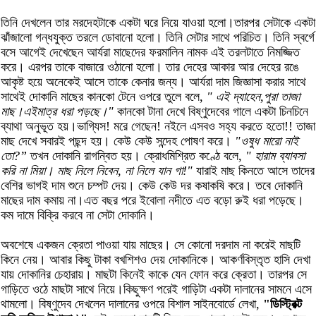
তিনি দেখলেন তার মরদেহটাকে একটা ঘরে নিয়ে যাওয়া হলো।তারপর সেটাকে একটা
ঝাঁজালো গন্ধযুক্ত তরলে ডোবানো হলো। তিনি সেটার সাথে পরিচিত। তিনি স্বর্গে
বসে আগেই দেখেছেন আর্যরা মাছেদের ফরমালিন নামক এই তরলটাতে নিমজ্জিত
করে। এরপর তাকে বাজারে ওঠানো হলো। তার দেহের আকার আর দেহের রঙে
আকৃষ্ট হয়ে অনেকেই আসে তাকে কেনার জন্য। আর্যরা দাম জিজ্ঞাসা করার সাথে
সাথেই দোকানি মাছের কানকো টেনে ওপরে তুলে বলে,
" এই দ্যাহেন,পুরা তাজা
মাছ।এইমাত্র ধরা পড়ছে।"
কানকো টানা দেখে বিষ্ণুদেবের গালে একটা চিনচিনে
ব্যাথা অনুভূত হয়।ভাগ্যিস! মরে গেছেন! নইলে এসবও সহ্য করতে হতো!! তাজা
মাছ দেখে সবারই পছন্দ হয়। কেউ কেউ সন্দেহ পোষণ করে।
"ওষুধ মারো নাই
তো?”
তখন দোকানি রাগন্বিত হয়। ক্রোধমিশ্রিত কণ্ঠে বলে,
" হারাম ব্যাবসা
করি না মিয়া। মাছ নিলে নিবেন, না নিলে যান গা!"
যারাই মাছ কিনতে আসে তাদের
বেশির ভাগই দাম শুনে চম্পট দেয়। কেউ কেউ দর কষাকষি করে। তবে দোকানি
মাছের দাম কমায় না।এত বছর পরে ইবোলা নদীতে এত বড়ো রুই ধরা পড়েছে।
কম দামে বিক্রি করবে না সেটা দোকানি।
অবশেষে একজন ক্রেতা পাওয়া যায় মাছের। সে কোনো দরদাম না করেই মাছটি
কিনে নেয়। আবার কিছু টাকা বখশিশও দেয় দোকানিকে। আকর্ণবিস্তৃত হাসি দেখা
যায় দোকানির চেহারায়। মাছটা কিনেই কাকে যেন ফোন করে ক্রেতা। তারপর সে
গাড়িতে ওঠে মাছটা সাথে নিয়ে।কিছুক্ষণ পরেই গাড়িটা একটা দালানের সামনে এসে
থামলো। বিষ্ণুদেব দেখলেন দালানের ওপরে বিশাল সাইনবোর্ডে লেখা,
"ডিস্ট্রিক্ট