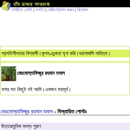
নির্বাচিত পোস্ট
|
লগইন
|
রেজিস্ট্রেশন করুন
|
রিফ্রেস
প্রগতিশীলতায় বিশ্বাসী।কূপমণ্ডুকতা ঘৃণা করি।ভালোবাসি সাহিত্য।
মোঃমোস্তাফিজুর রহমান তমাল
বলার মত কিছুই নই আমি।একজন মহামূর্খ।
মোঃমোস্তাফিজুর রহমান তমাল
› বিস্তারিত পোস্টঃ
উত্তরাধুনিক মৎস্য পুরাণ