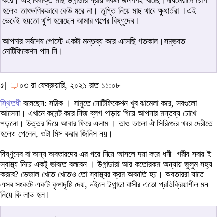
করে। এই বিষাক্ত মাছ উগান্ডার প্রায় সকল জনগণই খাচ্ছে।দীর্ঘমেয়াদে রোগ
হলেও তাৎক্ষণিকভাবে কেউ মরে না। তৃপ্তি নিয়ে মাছ খাবে ক্ষুধার্তরা ।এই
ভেবেই হয়তো খুশি হয়েছেন আমার গল্পের বিষ্ণুদেব।
আপনার সর্বশেষ পোস্টে একটা মন্তব্য করে এসেছি গতকাল।সম্ভবত
নোটিফিকেশন পান নি।
৫|
০৩ রা ফেব্রুয়ারি, ২০২১ রাত ১১:০৮
স্থিতধী
বলেছেন: সঠিক । সামুতে নোটিফিকেশন খুব ঝামেলা করে, সবগুলো
আসেনা। এখানে কমেন্ট করে নিজ ব্লগ পাড়ায় গিয়ে আপনার মন্তব্য চোখে
পড়লো। উত্তর দিয়ে আবার ফিরে এলাম । তাও ভালো ঐ সিরিজের খবর দেরীতে
হলেও পেলেন, ওটা মিস করার জিনিস নয়।
বিষ্ণুদেব বা অন্য অবতারদের এর পরে নিয়ে আসলে দয়া করে ধনী- গরীব সবার ই
স্বাস্থ্য নিয়ে একটু ভাবতে বলবেন । উগান্ডারা আর কতোরকম অন্যায় জুলুম সহ্য
করবে? ভেজাল খেতে খেতেও তো স্বাস্থ্যর ক্রম অবনতি হয়। অবতাররা যাতে
এসব সংকটে একটি কৃপাদৃষ্টি দেয়, নইলে উগান্ডা বাসীর এতো প্রতিক্রিয়াশীল মন
নিয়ে কি লাভ হল।