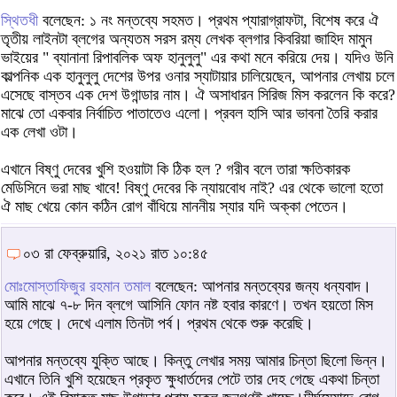
স্থিতধী
বলেছেন: ১ নং মন্তব্যে সহমত। প্রথম প্যারাগ্রাফটা, বিশেষ করে ঐ
তৃতীয় লাইনটা ব্লগের অন্যতম সরস রম্য লেখক ব্লগার কিবরিয়া জাহিদ মামুন
ভাইয়ের " ব্যানানা রিপাবলিক অফ হানুলুলু" এর কথা মনে করিয়ে দেয়। যদিও উনি
কাল্পনিক এক হানুলুলু দেশের উপর ওনার স্যাটায়ার চালিয়েছেন, আপনার লেখায় চলে
এসেছে বাস্তব এক দেশ উগান্ডার নাম। ঐ অসাধারন সিরিজ মিস করলেন কি করে?
মাঝে তো একবার নির্বাচিত পাতাতেও এলো। প্রবল হাসি আর ভাবনা তৈরি করার
এক লেখা ওটা।
এখানে বিষ্ণু দেবের খুশি হওয়াটা কি ঠিক হল ? গরীব বলে তারা ক্ষতিকারক
মেডিসিনে ভরা মাছ খাবে! বিষ্ণু দেবের কি ন্যায়বোধ নাই? এর থেকে ভালো হতো
ঐ মাছ খেয়ে কোন কঠিন রোগ বাঁধিয়ে মাননীয় স্যার যদি অক্কা পেতেন।
০৩ রা ফেব্রুয়ারি, ২০২১ রাত ১০:৪৫
মোঃমোস্তাফিজুর রহমান তমাল
বলেছেন: আপনার মন্তব্যের জন্য ধন্যবাদ।
আমি মাঝে ৭-৮ দিন ব্লগে আসিনি ফোন নষ্ট হবার কারণে। তখন হয়তো মিস
হয়ে গেছে। দেখে এলাম তিনটা পর্ব। প্রথম থেকে শুরু করেছি।
আপনার মন্তব্যে যুক্তি আছে। কিন্তু লেখার সময় আমার চিন্তা ছিলো ভিন্ন।
এখানে তিনি খুশি হয়েছেন প্রকৃত ক্ষুধার্তদের পেটে তার দেহ গেছে একথা চিন্তা