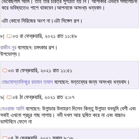
ভেবেছিলাম আমি। তাই তার চরিত্র সুগঠিত হয় নি। আশাকরি এভাবে সমালোচনা
করে ভবিষ্যতেও পাশে থাকবেন।আপনাকে অসংখ্য ধন্যবাদ।
এটা কোনো সিরিজের অংশ না।এটা সিঙ্গেল গল্প।
৮|
০৩ রা ফেব্রুয়ারি, ২০২১ রাত ১১:৪৯
রাজীব নুর
বলেছেন: চমৎকার গল্প।
উপভোগ্য।
০৩ রা ফেব্রুয়ারি, ২০২১ রাত ১১:৫১
মোঃমোস্তাফিজুর রহমান তমাল
বলেছেন: মন্তব্যের জন্য অসংখ্য ধন্যবাদ।
৯|
০৪ ঠা ফেব্রুয়ারি, ২০২১ রাত ২:০৭
নেওয়াজ আলি
বলেছেন: উগান্ডার উদাহরণ দিলেন কিন্তু উগান্ডা বনভূমি বেশী এবং
সবাই এখনো প্রচুর গাছ লাগায়। নদী দখল আর দুষিত করে না এবং বাচ্চাও
ডাস্টবিনে ফেলে না
০৪ ঠা ফেব্রুয়ারি, ২০২১ সকাল ৯:১৮