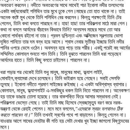
অবতরণ করলেন। নদীতে অবতরণের সাথে সাথেই পচা ইবোলা নদীর তলদেশের
একটা বর্জ্যবোঝাই পলিথিন তার মুখে ঢুকে গেল।মাছের তো হাত থাকে না। তাই
অনেক কষ্টে মুখ থেকে তিনি পলিথিন বের করলেন। কিন্তু পরক্ষণেই তিনি টের
পেলেন, তিনি কথা বলতে পারছেন না। হায়! হায়! তার পরিকল্পনা মাঠে মারা গেল।
কথা না বললে আর্যদের বাঁচাবেন কিভাবে তিনি? অন্যসব মাছের সাথে তো আর
কোনো পার্থক্য রইলো না তার। প্রবল দুশ্চিন্তা এবং অক্সিজেন স্বল্পতায় ভোগা
দূষিত পানিতে তার দম বন্ধ হয়ে আসে। শ্বাস নেবার সুতীব্র ইচ্ছায় তিনি নদীর
পানির ওপরে ভেসে ওঠেন। অবসন্ন হয়ে পড়ে তার শরীর। একটু পরেই বহু আর্যের
সম্মিলিত কোলাহল শুনতে পান তিনি। তিনি বুঝতে পারলেন তিনি ধরা পড়েছেন
আর্যদের হাতে। তিনি কিছু বলতে চাইলেন। পারলেন না।
ধরা পড়ার পর থেকেই তিনি শুধু মানুষ, মানুষের মাথা, ফ্ল্যাশ লাইট,
মোবাইল,ক্যামেরা দেখে চলেছেন। তিনি ভাইরাল হয়ে গেছেন। সবাই সেলফি
তুলছে। ইবোলা নদীতে প্রমাণ সাইজের রুইমাছ। এ একটা অবিশ্বাস্য ব্যাপার।
কোলাহল, মানুষ, ফ্ল্যাশলাইট এ-সবকিছুর ধকল তিনি নিতে পারলেন না। অনেকক্ষণ
হয় তাকে ডাঙায় তোলা হয়েছে। তার বাকশক্তি ফিরে আসার সম্ভাবনা নেই।
পরিকল্পনা ভেস্তে গেছে। তাই তিনি মাছ হিসেবে স্বেচ্ছামৃত্যু বরণ করে নরক-
যন্ত্রণা থেকে রেহাই পেলেন। মনে মনে বললেন,
"এদেরকে স্বয়ং ভগবানও ঠিক
করতে পারবেন না।"
তিনি তখনই স্বর্গের পথে পা বাড়ালেন। কিন্তু গেলেন না।
যাওয়ার আগে সাধের দেহটার কী গতি হয় সেটা দেখার খুব ইচ্ছা জাগলো বিষ্ণুদেবের
মনে।