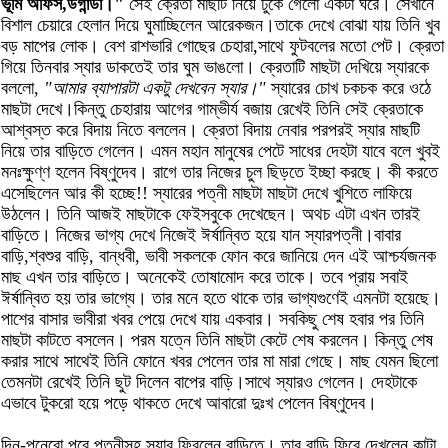
ভূমি অফিস,উগান্ডা।"
সেই ক্রেতা মাছটি নিয়ে ঢুকে গেলো একটা ঘরে। সেখানে
বিশাল চেয়ারে হেলান দিয়ে ঘুমাচ্ছিলেন আরেকজন।তাকে দেখে বোঝা যায় তিনি খুব
বড় মাপের লোক। বেশ রাশভারি গোছের চেহারা,সাথে ফুটবলের মতো পেট। ক্রেতা
গিয়ে তিনবার স্যার ডাকতেই তার ঘুম ভাঙলো। ক্রেতাটি মাছটা দেখিয়ে স্যারকে
বললো,
"আমার ব্যাপারটা একটু দেখবেন স্যার।"
স্যারের চোখ চকচক করে ওঠে
মাছটা দেখে।কিন্তু চেহারায় আগের গাম্ভীর্য বজায় রেখেই তিনি সেই ক্রেতাকে
আশ্বস্ত করে বিদায় নিতে বললেন। ক্রেতা বিদায় নেবার পরপরই স্যার মাছটি
নিয়ে তার বাড়িতে গেলেন। এমন মহান মানুষের পেটে সাধের দেহটা যাবে বলে খুবই
মনঃক্ষুণ্ণ হলেন বিষ্ণুদেব। রাগে তার নিজের চুল ছিড়তে ইচ্ছা করছে। কী করতে
এসেছিলেন আর কী হচ্ছে!! স্যারের পত্নী মাছটা মাছটা দেখে খুশিতে লাফিয়ে
উঠলেন। তিনি আজই মাছটাকে ফেইসবুকে দেখেছেন। অথচ এটা এখন তারই
বাড়িতে। নিজের ভাগ্য দেখে নিজেই ঈর্ষান্বিত হয়ে যান স্যারপত্নী।বাবার
বাড়ি,শ্বশুর বাড়ি, বান্ধবী, ভাবী সকলকে ফোন করে জানিয়ে দেন এই আশ্চর্যজনক
মাছ এখন তার বাড়িতে। অনেকেই তোষামোদ করে তাকে। তবে প্রায় সবাই
ঈর্ষান্বিত হয় তার ভাগ্যে। তার মনে হতে থাকে তার ভাগ্যগুণেই এমনটা হয়েছে।
পাশের বাসার ভাবীরা খবর পেয়ে দেখে যায় একবার। সবকিছু শেষ হবার পর তিনি
মাছটা কাটতে বসলেন। পরম যত্নে তিনি মাছটা কেটে শেষ করলেন। কিন্তু শেষ
করার সাথে সাথেই তিনি ফোনে খবর পেলেন তার মা মারা গেছে। মাছ যেমন ছিলো
তেমনটা রেখেই তিনি ছুট দিলেন বাপের বাড়ি।সাথে স্যারও গেলেন। দেহটাকে
এভাবে টুকরো হয়ে পড়ে থাকতে দেখে আবারো দুঃখ পেলেন বিষ্ণুদেব।
দিন-পনেরো পরে পত্নীসহ স্যার ফিরলেন বাড়িতে। তার বাড়ি ফিরে দেখলেন কাটা