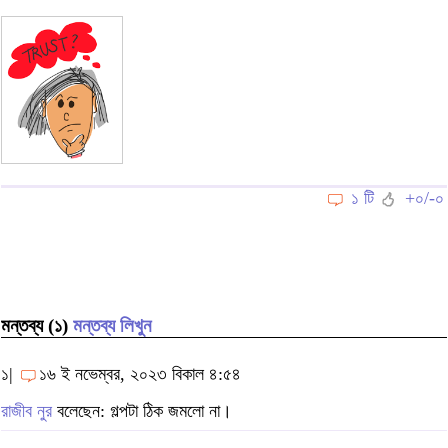
১ টি
+০/-০
মন্তব্য (১)
মন্তব্য লিখুন
১|
১৬ ই নভেম্বর, ২০২৩ বিকাল ৪:৫৪
রাজীব নুর
বলেছেন: গল্পটা ঠিক জমলো না।