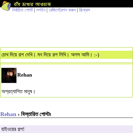
নির্বাচিত পোস্ট
|
লগইন
|
রেজিস্ট্রেশন করুন
|
রিফ্রেস
চোখ দিয়ে গল্প দেখি। মন দিয়ে গল্প লিখি। অলস আমি। :-)
Rehan
অপ্রত্যাশিত মানুষ।
Rehan
› বিস্তারিত পোস্টঃ
হাইওয়ের গল্প!