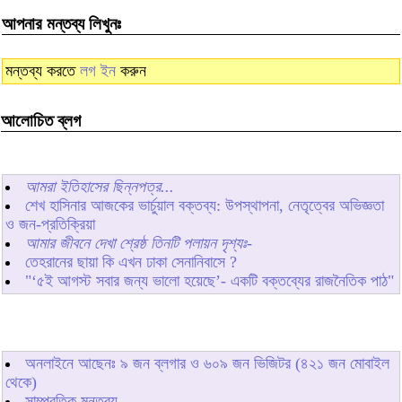
আপনার মন্তব্য লিখুনঃ
মন্তব্য করতে
লগ ইন
করুন
আলোচিত ব্লগ
আমরা ইতিহাসের ছিন্নপত্র...
শেখ হাসিনার আজকের ভার্চুয়াল বক্তব্য: উপস্থাপনা, নেতৃত্বের অভিজ্ঞতা
ও জন-প্রতিক্রিয়া
আমার জীবনে দেখা শ্রেষ্ঠ তিনটি পলায়ন দৃশ্যঃ-
তেহরানের ছায়া কি এখন ঢাকা সেনানিবাসে ?
"‘৫ই আগস্ট সবার জন্য ভালো হয়েছে’- একটি বক্তব্যের রাজনৈতিক পাঠ"
অনলাইনে আছেনঃ
৯
জন ব্লগার ও
৬০৯
জন ভিজিটর (৪২১ জন মোবাইল
থেকে)
সাম্প্রতিক মন্তব্য