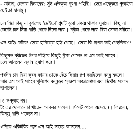
- ভাইসা, হেতারা কিয়ারের? মুই এউক্কা মুরগা পাইছি। হেরে এক্কেরে পুতাইদ্দা
ছেইচ্চা হালামু।
চান মিয়া কিছু না বুঝলেও 'ছেইচ্চা' শব্দটি বুঝে ঢাকায় থাকার সুবাদে। কিছু না
ভেবেই চান মিয়া গাড়ি থেকে দিলো লাফ। ব্রীজ থেকে লাফ দিয়া সোজা নদীতে।
এস আইঃ আঁরে! হেতে হানিত্তে হড়ি গেছে। হেতে কি হাগল অই গেছত্তি??
কিছুক্ষন ব্রীজের উপর দাঁড়িয়ে কিছুই খুঁজে পেলেন না এস আই সাহেব।
চলে আসলেন স্থান ত্যাগ করে।
পরদিন চান মিয়া ক্রস ফায়ার থেকে বেঁচে ফিরার গল্প করছিলেন বন্ধু মহলে।
আর এস আই সাহেব পুলিশের বন্ধুত্ব স্বরুপ অজ্ঞাতনামা এক নিখোঁজ সংবাদ
ছাপালেন।
[৪ সপ্তাহ পর]
টং এর দোকানে চা খাচ্চেন আকবর সাহেব। সিলেট থেকে এসেছেন। ফিরবেন,
কিন্তু গাড়ি পাচ্ছেন না।
ওদিকে ওকিটকির শব্দে এস আই সাহেব আসলেন....