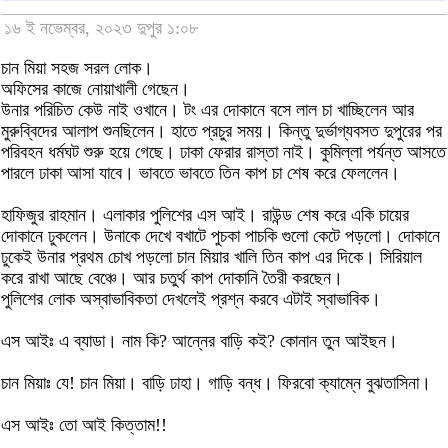
১৬ ই নভেম্বর, ২০২৩ দুপুর ১:০৮
চান মিয়া সহজ সরল লোক।
অফিসের কাজে নোয়াখালী গেছেন।
উনার পরিচিত কেউ নাই ওখানে। টং এর দোকানে বসে লাল চা খাচ্ছিলেন আর
মুরুব্বিদের আলাপ শুনছিলেন। হাতে প্রচুর সময়। কিন্তু দুর্ভাগ্যবসত দুপুরের পর
পরিবহন ধর্মঘট শুরু হয়ে গেছে। ঢাকা ফেরার রাস্তা নাই। কুমিল্লা পর্যন্ত আসতে
পারলে ঢাকা আসা যাবে। ভাবতে ভাবতে তিন কাপ চা শেষ করে ফেললেন।
হাফিজুর রাহমান। এলাকার পুলিশের এস আই। রাউন্ড শেষ করে একি চায়ের
দোকানে ঢুকলেন। উনাকে দেখে বখাটে পুচকা পাচকি গুলো কেটে পড়লো। দোকানে
ঢুকেই উনার প্রথম চোখ পড়লো চান মিয়ার খালি তিন কাপ এর দিকে। সিরিয়াল
করে রাখা আছে বেঞ্চে। আর চতুর্থ কাপ দোকানি তৈরী করছেন।
পুলিশের লোক অস্বাভাবিকতা দেখলেই প্রশ্ন করবে এটাই স্বাভাবিক।
এস আইঃ এ ব্যাডা। নাম কি? আন্নের বাড়ি কই? কোনান তুন আইছন।
চান মিয়াঃ যে! চান মিয়া। বাড়ি ঢাহা। গাড়ি বন্ধ। ফিরবো ক্যাম্নে বুঝতাসিনা।
এস আইঃ তো আই কিত্তাম!!