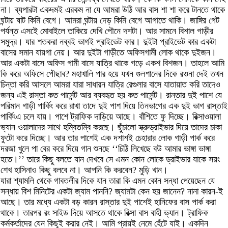
না। ব্যপারটা একদমই এরকম না যে আমরা উঠি আর বাস শা শা করে টানতে থাকে
ঘন্টায় ষাট কিমি বেগে। আমরা ঘন্টায় দেড় কিমি বেগে আগাতে থাকি। জাঙ্গির গেট
পর্যন্ত এসইে মোবাইলে তাকিয়ে দেখি পৌনে দশটা। আর সামনে বিশাল গাড়ীর
সমুদ্র। যার শতকরা নব্বই ভাগই প্রাইভেট কার। দুইটা প্রাইভেট কার একটা
বাসের সমান যায়গা নেয়। আর দুইটা গাড়ীতে অফিসগামী লোক থাকে দুইজন।
আর একটা বাসে অফিস গামী বাসে যাত্রি থাকে গড়ে একশ বিশজন। তাহলে আমি
কি করে অফিসে পৌছাব? মহাখালি পার হয়ে যখন গুলশানের দিকে রওনা দেই তখন
চিন্তা করি আসলে আমরা যারা সাধারন যাত্রি রেগুলার বাসে যাতায়াত করি তাদেও
জন্য এই রাস্তা কত পার্সেন্ট আর ব্যবহৃত হয় কত পার্সেন্ট। রান্তার দুই পাশে যে
পরিমান গাড়ী পার্কিং করে রাখা তাদে দুই পাশ দিয়ে তিনভাগের এক দুই ভাগ রাস্তাই
পার্কিংএ চলে যায়। পাশে ট্রাফিক দাড়িয়ে আছে। বাঁশিতে ফু দিচ্ছে। রিক্সাওয়ালা
ভ্যান ওয়ালাদের সাথে হম্বিতম্বি করছে। ছুঁচালো স্ক্রুড্রাইভার দিয়ে তাদের চাকা
ফুটো করে দিচ্ছে। আর তার পাশেই এক দশাশই চেহারার লোক গাড়ী পার্ক করে
দরজা খুলে পা বের করে দিয়ে গান শুনছে ‘‘চিঠি লিখেছে বউ আমার ভাঙ্গা ভাঙ্গা
হতে।’’ তারে কিছু বলতে যান দেখবে সে এমন কোন লোকে ড্রাইভার যাকে সয়ং
শেখ হাসিনাও কিছু বলবে না। আপনি কি করবেন? মুড়ি খান।
যারা শ্যামলি থেকে গাবতলীর দিকে যান তারা কি এমন কোন সন্ধা পেয়েছেন যে
সন্ধায় বিশ মিনিটের একটা জ্যাম পাননি? জ্যামটা কেন হয় জানেন? নানা কারন-ই
আছে। তার মধ্যে একটা বড় কারন রাস্তার দুই পাশেই হানিফের বাস পার্ক করা
থাকে। তারপর রং সাইড দিয়ে আসতে থাকে রিক্সা বাস বাহী ভ্যান। ট্রাফিক
কর্মকর্তাদের যেন কিছুই করার নেই। আমি প্রায়ই নেমে হেঁটে যাই। একদিন