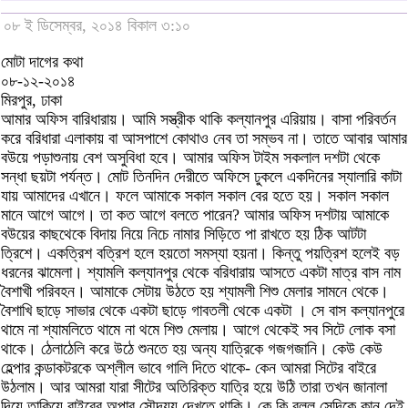
০৮ ই ডিসেম্বর, ২০১৪ বিকাল ৩:১০
মোটা দাগের কথা
০৮-১২-২০১৪
মিরপুর, ঢাকা
আমার অফিস বারিধারায়। আমি সস্ত্রীক থাকি কল্যানপুর এরিয়ায়। বাসা পরিবর্তন
করে বরিধারা এলাকায় বা আসপাশে কোথাও নেব তা সম্ভব না। তাতে আবার আমার
বউয়ে পড়াশুনায় বেশ অসুবিধা হবে। আমার অফিস টাইম সকলাল দশটা থেকে
সন্ধা ছয়টা পর্যন্ত। মোট তিনদিন দেরীতে অফিসে ঢুকলে একদিনের স্যালারি কাটা
যায় আমাদের এখানে। ফলে আমাকে সকাল সকাল বের হতে হয়। সকাল সকাল
মানে আগে আগে। তা কত আগে বলতে পারেন? আমার অফিস দশটায় আমাকে
বউয়ের কাছথেকে বিদায় নিয়ে নিচে নামার সিড়িতে পা রাখতে হয় ঠিক আটটা
ত্রিশে। একত্রিশ বত্রিশ হলে হয়তো সমস্যা হয়না। কিন্তু পয়ত্রিশ হলেই বড়
ধরনের ঝামেলা। শ্যামলি কল্যানপুর থেকে বরিধারায় আসতে একটা মাত্র বাস নাম
বৈশাখী পরিবহন। আমাকে সেটায় উঠতে হয় শ্যামলী শিশু মেলার সামনে থেকে।
বৈশাখি ছাড়ে সাভার থেকে একটা ছাড়ে গাবতলী থেকে একটা । সে বাস কল্যানপুরে
থামে না শ্যামলিতে থামে না থমে শিশু মেলায়। আগে থেকেই সব সিটে লোক বসা
থাকে। ঠেলাঠেলি করে উঠে শুনতে হয় অন্য যাত্রিকে গজগজানি। কেউ কেউ
হেল্পার কন্ডাকটরকে অশ্লীল ভাবে গালি দিতে থাকে- কেন আমরা সিটের বাইরে
উঠলাম। আর আমরা যারা সীটের অতিরিক্ত যাত্রি হয়ে উঠি তারা তখন জানালা
দিয়ে তাকিয়ে বাইরের অপার সৌন্দয্য দেখতে থাকি। কে কি বলল সেদিকে কান দেই