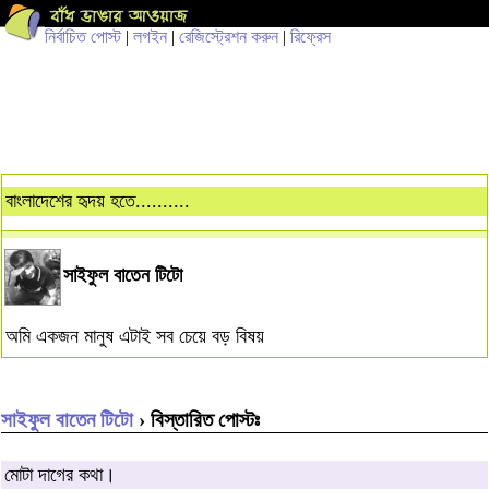
নির্বাচিত পোস্ট
|
লগইন
|
রেজিস্ট্রেশন করুন
|
রিফ্রেস
বাংলাদেশের হৃদয় হতে..........
সাইফুল বাতেন টিটো
অমি একজন মানুষ এটাই সব চেয়ে বড় বিষয়
সাইফুল বাতেন টিটো
› বিস্তারিত পোস্টঃ
মোটা দাগের কথা।