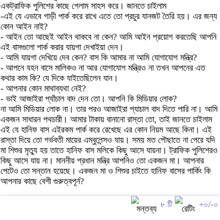
একট্রাফিক পুলিশের কাছে গেলাম সাহস করে। জানতে চাইলাম
-এই যে এভাবে গাড়ী পার্ক করে রাখে এতে তো প্রচুর যানজট তৈরি হয়। এর জন্য
কোন আইন নাই?
- আইন তো আছেই আইন থাকবে না কেন? আমি আইন প্রয়োগ করতেছি আপনি
এই বাসগুলো পার্ক করার যায়গা দেখাইয়া দেন।
- আমি যায়গা দেখিয়ে দেব কেন? বাস কি আমার না আমি যোগাযোগ মন্ত্রি?
- আপনে যহন বাসে মালিকও না আর যোগাযোগ মন্ত্রিও না তখন আপনের এত
কথার কাম কি? যে দিকে যাইতেছিলেন যান।
- আপনার কোন মাথাব্যথা নেই?
- ভাই আজাইরা প্যাঁচাল বাদ দেন তো। আপনি কি মিডিয়ার লোক?
না আমি মিডিয়ার লোক না। তার পরও আজাইরা প্যাচাল বাদ দিতে পারি না। আমি
একজন সাধারন পথচারী। আমার টাকায় বানানো রাস্তা তো, তাই জানতে চাইলাম
এই যে হানিফ বাস এইরকম পার্ক করে রেখেছে এর কোন নিয়ম আছে কিনা। এই
রাস্তা দিয়ে তো গর্ভবতী মায়ের এম্বুলেন্সও যায়। সময় মত পৌছাতে না পেরে যদি
মা শিশুর মৃত্যু হয় তাতে হানিফ বাস মলিকে কিছু আসে যায়না। ট্রাফিক পুলিশেরও
কিছু আসে যায় না। মাননীয় প্রধান মন্ত্রি আপনিও তো একজন মা। আপনার
পেটেও তো সন্তান হয়েছে। একজন মা ও শিশুর চাইতে হানিফ বাসের পার্কিং কি
আপনার কাছে বেশী গুরুত্বপূর্ন?
৮ টি
+০/-০