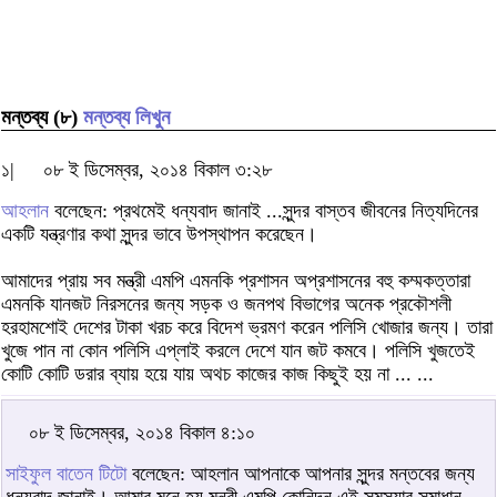
মন্তব্য (৮)
মন্তব্য লিখুন
১|
০৮ ই ডিসেম্বর, ২০১৪ বিকাল ৩:২৮
আহলান
বলেছেন: প্রথমেই ধন্যবাদ জানাই ...সুন্দর বাস্তব জীবনের নিত্যদিনের
একটি যন্ত্রণার কথা সুন্দর ভাবে উপস্থাপন করেছেন।
আমাদের প্রায় সব মন্ত্রী এমপি এমনকি প্রশাসন অপ্রশাসনের বহু কম্মকত্তারা
এমনকি যানজট নিরসনের জন্য সড়ক ও জনপথ বিভাগের অনেক প্রকৌশলী
হরহামশোই দেশের টাকা খরচ করে বিদেশ ভ্রমণ করেন পলিসি খোজার জন্য। তারা
খুজে পান না কোন পলিসি এপ্লাই করলে দেশে যান জট কমবে। পলিসি খুজতেই
কোটি কোটি ডরার ব্যায় হয়ে যায় অথচ কাজের কাজ কিছুই হয় না ... ...
০৮ ই ডিসেম্বর, ২০১৪ বিকাল ৪:১০
সাইফুল বাতেন টিটো
বলেছেন: আহলান আপনাকে আপনার সুন্দর মন্তবের জন্য