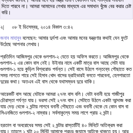
ধন্যবাদ জানাই। আমার মনে হয় মন্ত্রী এমপি কোনিদন এই সমস্যার সমাধান
দিতে পারবে না। আমরা আমাদের লেখার মাধ্যমে এর সমাধান খুঁজে বের করার চেষ্ট
করি।
২|
০৮ ই ডিসেম্বর, ২০১৪ বিকাল ৩:৪২
জনাব মাহাবুব
বলেছেন: আমার দুর্দশা এবং আমার মনের যন্ত্রণার কথাই যেন ফুটে
উঠেছে আপনার লেখায়।
প্রতিদিন আজিমপুর থেকে গুলশান-২ যেতে হয় অফিস করতে। আজিমপুর থেকে
গুলশান-২ এর কোন বাস নেই। উইনার নামে একটি মাত্র বাস আছে সেটা যায়
গুলশান-১ হয়ে কুড়িল বিশ্বরোড পর্যন্ত। সেই বাসে উঠলে গন্তব্যে পৌছাতে কত
সময় লাগতে পারে সেই হিসাব খোদ বাসের ড্রাইভারই বলতে পারবেনা, হেলপারতো
দুরের কথা। অতএব এই বাস থেকে যথাসম্ভব দুরে থাকি।
আরেকটি বাস আছে যেটাকে আমরা ২৭নং বাস বলি। যেটা বনানী হয়ে গাজীপুর
চৌরাস্তা পর্যণ্ত যায়। ভরসা সেই ২৭নং বাস। সেটাতে উঠলে একটা আন্দাজ করা
যায় দেড় থেকে ২ ঘন্টায় লাগবে বনানী পৌছাতে এবং বনানী থেকে যে কোন বাস বা
সিএনজিতে গুলশান-২ নাম্বার। সর্বসাকুল্যে সময় লাগে প্রায় ২ ঘন্টা।
হরতাল বা অবরোধের সময় সেই ২ ঘন্টার রাস্তাটিই ৪০ মিনিটে অতিক্রম করা
যায়। তাহলে ১ ঘন্টা ২০ মিনিট আমাকে প্রচন্ড জ্যামে আটকে থাকতে হয়। আর