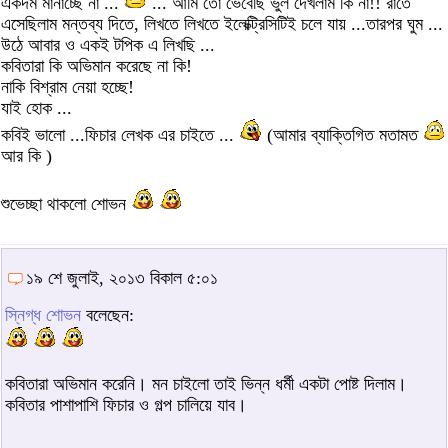
একদম মানাচ্ছে না ...
... আমি তো ভেবেছি ভুল দেখলাম কি না!! রাতে
এসেছিলাম মন্তব্য দিতে, লিখতে লিখতে ইলেক্ট্রিসিটিই চলে যায় ...তারপর ঘুম ...
উঠে আবার ও একই টপিক এ লিখছি ...
কবিতারা কি অভিমান করেছে না কি!
নাকি বিশ্রাম নেয়া হচ্ছে!
যাই হোক ...
কবিই ভালো ...ফিচার লেখক এর চাইতে ...
(আমার ব্যাক্তিগিত মতামত
আর কি )
শুভেচ্ছা থাকলো শোভন
১৯ শে জুলাই, ২০১৩ বিকাল ৫:০১
স্নিগ্ধ শোভন
বলেছেন:
কবিতারা অভিমান করেনি। মন চাইলো তাই ভিন্ন ধর্মী একটা পোষ্ট দিলাম।
কবিতার পাশাপাশি ফিচার ও গল্প চালিয়ে যাব।