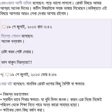
রেজওয়ানা আলী তনিমা
বলেছেন: পড়ে ভালো লাগলো। রোবট বিষয়ে আমার
আগ্রহ অনেক দিনের। জটিল বিষয়টাকে সহজ ভাষায় লিখেছেন।ভবিষ্যতে এই
বিষয়ে আপনার আরও লেখা দেখার আশায় রইলাম।
১৯ শে জুলাই, ২০১৩ রাত ৩:৫২
স্নিগ্ধ শোভন
বলেছেন:
অনেক ধন্যবাদ।
চেষ্টা করব পোষ্ট দেয়ার।
ভাল থাকুন নিরন্তর!!!
৭|
১৯ শে জুলাই, ২০১৩ ভোর ৪:৫৬
খেয়া ঘাট
বলেছেন: মানবিক রোবট গুলোর কিছু বৈশিষ্ট বা ক্ষমতাঃ
• নিজস্ব ভরণপোষন
• স্বাধীন ভাবে শিখার ক্ষমতা- যা খুবি বিপদ জনক। কারন এরা নিজে নিজেই
পরিবেশ থেকে শিক্ষা নিতে পারে অন্য কারো সাহায্য ছাড়া।
• ক্ষতিকর কোন কিছু বর্জন করা।