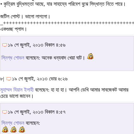
• কৃত্রিম বুদ্ধিমত্তা আছে, যার সাহায্যে পরিবেশ বুঝে সিদ্ধান্ত নিতে পারে।
জটিল পোস্ট। ভালো লাগলো।
_+++++++++++++++++++++++++++++++++++++++++++
একগুচ্ছ প্লাস।
১৯ শে জুলাই, ২০১৩ বিকাল ৪:৫৬
স্নিগ্ধ শোভন
বলেছেন: অনেক ধন্যবাদ খেয়া ঘাট।
৮|
১৯ শে জুলাই, ২০১৩ ভোর ৬:২৬
মুহাম্মদ যিয়ান ইলাহী
বলেছেন: হা হা হা। আপনি ডেখি আমার সাবজেকট আমার
চেয়ে ভালো জানেন।
১৯ শে জুলাই, ২০১৩ বিকাল ৪:৫৭
স্নিগ্ধ শোভন
বলেছেন: