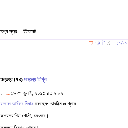
তথ্য সূত্র :- ইন্টারনেট।
৭৪ টি
+১৯/-০
মন্তব্য (৭৪)
মন্তব্য লিখুন
১|
১৯ শে জুলাই, ২০১৩ রাত ২:০৭
ফজলে আজিজ রিয়াদ
বলেছেন: রোবটিক্স এ প্লাস।
অপ্রত্যাশিত পোস্ট, চমৎকার।
অনবদ্য স্নিগ্ধ শোভন।