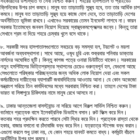
সহকারীদের উপস্থিতি ও সেবা নিশ্চিত করুন। শহরের হাসপাতাল ও প্রাইভেট
ক্লিনিকের উপর চাপ কমবে। মানুষ যত তাড়াতাড়ি সুস্থ্য হবে, তত তার আর্থিক চাপ
কমবে। মানুষ যত তাড়াতাড়ি সুস্থ্য হয়ে কাজে যোগ দেবে, তত তাড়াতাড়ি দেশের
অর্থনীতিতে ভূমিকা রাখবে। এখানেও সরকারের তেমন ইনভেস্ট লাগবে না। কারন
সরকার ইতোমধ্যে জনবল নিয়োগ দিয়েছে স্বাস্থ্যকমপ্লেক্সের জন্যে। কিন্তু তারা
সেখানে শ্রম না দিয়ে শহরে চেম্বার খুলে বসে থাকে।
৮. সরকারী সদর হাসপাতালগুলোতে সবচেয়ে বড় সমস্যা হল, টয়লেট ও ময়লা
আবর্জনা অব্যবস্থাপনা। সাথে আছে, ওষূধ চুরি এবং শুক্রবার শনিবার ডাক্তার
নার্সদের অঘোষিত ছুটি। কিন্তু কাগজ পত্রে ওনারা ডিউটিতে থাকেন। সরকারের
নতুন হসপিটালের ভিত্তিপ্রস্তর স্থাপনের চেয়েও গুরুত্বপূর্ন হল, যেগুলো আছে
সেগুলোতে পরিষ্কার পরিচ্ছন্নতার জন্য অধিক লোক নিয়োগ দেয়া এবং সকল
কর্মচারীদের দায়ীত্বের ব্যাপারটি জবাবদিহিতার আওতায় আনা। যে কোন অকেজো
যন্ত্রাংশ সরিয়ে তিন কার্যদিবসের মধ্যে সরবারাহ নিশ্চিত করা। তাহলে দেশের টাকা
ভারত বা সিঙ্গাপুরে চিকিৎসার নামে মানুষ রেখে আসবে না।
৯. ঢাকার আন্তজেলা বাসস্ট্যান্ড না সরিয়ে আগে বিকল্প সার্ভিস নিশ্চিত করুন।
বর্তমানে প্রত্যেক বাসে ইলেকট্রনিক ডিভাইস বসান। রুট ফিক্স করে দিন।
কতবার শহর প্রদক্ষিন করতে পারবে সেটা স্থির করে দিন। প্রত্যেক রাস্তা থেকে
হকার, বাজার বসানো বা চাঁদাবাজি বন্ধ করে দিন। যত্রতত্র স্টপেজ বন্ধ করান।
এগুলো করলে শুধু ঢাকা নয়, যে কোন শহরে যানযট কমতে বাধ্য। কর্মঘন্টা বাঁচলে
অর্থনীতির উপর চাপ কমবে।