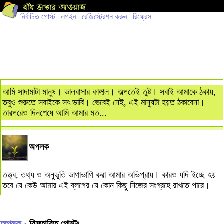
নির্বাচিত পোস্ট
|
লগইন
|
রেজিস্ট্রেশন করুন
|
রিফ্রেস
আমি সাদামাটা মানুষ। ভালবাসার কাঙ্গাল। অল্পতেই তুষ্ট। সবাই আমাকে ঠকায়,
তবুও শুরুতে সবাইকে সৎ ভাবি। ভেবেই নেই, এই মানুষটা হয়ত ঠকাবেনা।
তারপরেও দিনশেষে আমি আমার মত...
অপলক
তত্ত্ব, তথ্য ও অনুভূতি ভাগাভাগি করা আমার অভিপ্রায়। কারও যদি ইচ্ছে হয়
তবে যে কেউ আমার এই ব্লগের যে কোন কিছু নিজের সংগ্রহে রাখতে পারে।
অপলক
› বিস্তারিত পোস্টঃ