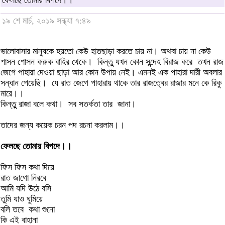
ফেলছে তোমায় বিপদে।।
১৯ শে মার্চ, ২০১৯ সন্ধ্যা ৭:৪৯
ভালোবাসার মানুষকে হয়তো কেউ হাতছাড়া করতে চায় না। অথবা চায় না কেউ
শাসন শোসন করুক বাহির থেকে। কিন্তুু যখন কোন সন্দেহ বিরাজ করে তখন রাজ
জেগে পাহারা দেওয়া ছাড়া আর কোন উপায় নেই। এমনই এক পাহারা দারী অবলার
সন্ধান পেয়েছি। যে রাত জেগে পাহারায় থাকে তার রাজত্বের রাজার মনে কে রিকু
মারে।।
কিন্তুু রাজা বলে কথা। সব সতর্কতা তার জানা।
তাদের জন্য কয়েক চরন পদ রচনা করলাম।।
ফেলছে তোমায় বিপদে।।
ফিস ফিস কথা দিয়ে
রাত জাগো নিরবে
আমি যদি উঠে বসি
তুমি যাও ঘুমিয়ে
বলি তবে কথা শুনো
কি এই বাহানা