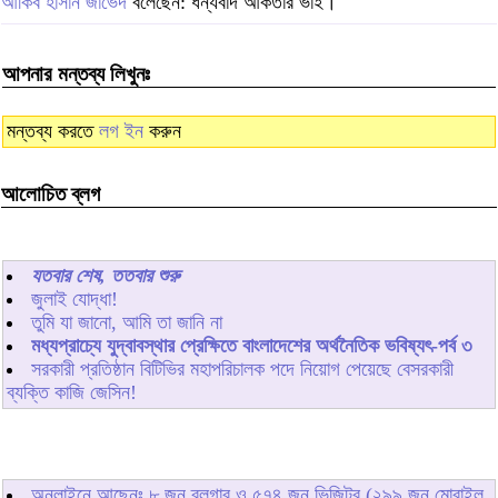
আকিব হাসান জাভেদ
বলেছেন: ধন্যবাদ আকতার ভাই।
আপনার মন্তব্য লিখুনঃ
মন্তব্য করতে
লগ ইন
করুন
আলোচিত ব্লগ
যতবার শেষ, ততবার শুরু
জুলাই যোদ্ধা!
তুমি যা জানো, আমি তা জানি না
মধ্যপ্রাচ্যে যুদ্বাবস্থার প্রেক্ষিতে বাংলাদেশের অর্থনৈতিক ভবিষ্যৎ-পর্ব ৩
সরকারী প্রতিষ্ঠান বিটিভির মহাপরিচালক পদে নিয়োগ পেয়েছে বেসরকারী
ব্যক্তি কাজি জেসিন!
অনলাইনে আছেনঃ
৮
জন ব্লগার ও
৫৭৪
জন ভিজিটর (২৯৯ জন মোবাইল