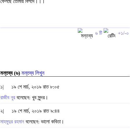
ফেলছে তোমায় বিপদে।।।
৬ টি
+১/-০
মন্তব্য (৬)
মন্তব্য লিখুন
১|
১৯ শে মার্চ, ২০১৯ রাত ৮:০৫
রাজীব নুর
বলেছেন: খুব সুন্দর।
২|
১৯ শে মার্চ, ২০১৯ রাত ৯:৪৪
মাহমুদুর রহমান
বলেছেন: ভালো কবিতা।