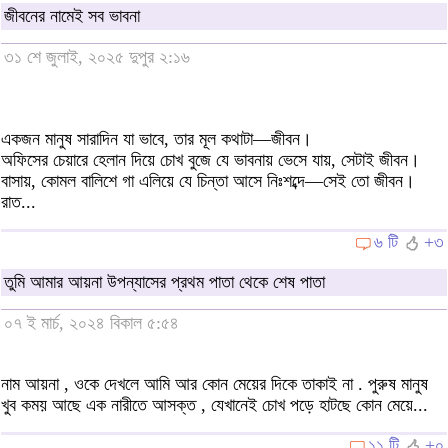
জীবনের নামেই সব ভাবনা
৩১ শে জুলাই, ২০২৫ দুপুর ২:১৬
একজন মানুষ সারাদিন যা ভাবে, তার মূল কথাটা—জীবন।
অফিসের চেয়ারে হেলান দিয়ে চোখ বুজে যে ভাবনায় ভেসে যায়, সেটাই জীবন।
বাসায়, কোমল বালিশে গা এলিয়ে যে চিন্তা আসে নিঃশব্দে—সেই তো জীবন।
রাত...
৬ টি
+৩
তুমি আমার আয়না উপন্যাসের প্রথম পাতা থেকে শেষ পাতা
০৭ ই মার্চ, ২০২৪ বিকাল ৫:৫৪
নাম আয়না , ওকে দেখলে আমি আর কোন মেয়ের দিকে তাকাই না . পুরুষ মানুষ
খুব কময় আছে এক নারীতে আসক্ত , যেখানেই চোখ পড়ে হাটছে কোন মেয়ে...
১১ টি
+০