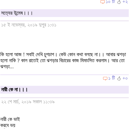
১০ টি
+২
সত্যের উন্মেষ।।।
১৫ ই নভেম্বর, ২০১৯ দুপুর ১:৩১
কি হলো আজ ! সবাই দেখি চুপচাপ। কেউ কোন কথা বলছে না।। আবার ঝগড়া
হলো নাকি ? কাল রাতেই তো ঝগড়ার বিচারের কাজ মিমাংসিত করলাম। আর তো
ঝগড়া...
১ টি
+০
নারী কে না।।।
২২ শে মার্চ, ২০১৯ সকাল ১১:৩৯
নারী কে ভাই
করবে ভয়