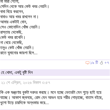
মা মারা গেলো,
সেদিন থেকে আর কেউ খবর নেয়নি।
বাবা বিয়ে করলেন,
বাবাও আর খবর রাখলেন না।
আমার একটাই বোন,
সেও কোনোদিন খোঁজ নেয়নি।
রাস্তায় থেকেছি,
কেউ খবর রাখেনি।
না খেয়ে থেকেছি,
তবুও কেউ খোঁজ নেয়নি।
রাতে ঘুমানোর জায়গা ছিল...
১৯ টি
+৭
হে খোদা, একটু বৃষ্টি দিন
২১ শে এপ্রিল, ২০২৬ বিকাল ৩:৫৭
কি এক যন্ত্রণায় বুকটা দরদর করছে। মনে হচ্ছে ভেতরটা যেন পুড়ে ছাই হয়ে
যাচ্ছে। আকাশ জ্বলছে, রোদ যেন আগুন হয়ে শরীর পোড়াচ্ছে, বাতাস বইছে,
ধুলো উড়ে চারদিকে অন্ধকার করে...