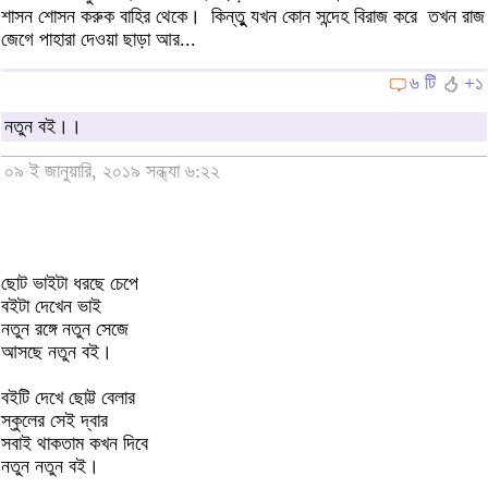
শাসন শোসন করুক বাহির থেকে। কিন্তুু যখন কোন সন্দেহ বিরাজ করে তখন রাজ
জেগে পাহারা দেওয়া ছাড়া আর...
৬ টি
+১
নতুন বই।।
০৯ ই জানুয়ারি, ২০১৯ সন্ধ্যা ৬:২২
ছোট ভাইটা ধরছে চেপে
বইটা দেখেন ভাই
নতুন রঙ্গে নতুন সেজে
আসছে নতুন বই।
বইটি দেখে ছোট্ট বেলার
স্কুলের সেই দ্বার
সবাই থাকতাম কখন দিবে
নতুন নতুন বই।