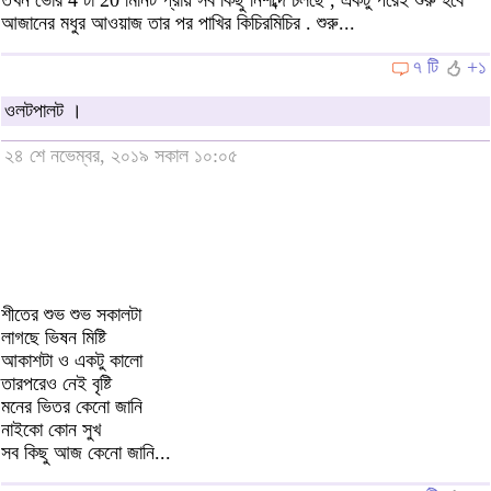
আজানের মধুর আওয়াজ তার পর পাখির কিচিরমিচির . শুরু...
৭ টি
+১
ওলটপালট ।
২৪ শে নভেম্বর, ২০১৯ সকাল ১০:০৫
শীতের শুভ শুভ সকালটা
লাগছে ভিষন মিষ্টি
আকাশটা ও একটু কালো
তারপরেও নেই বৃষ্টি
মনের ভিতর কেনো জানি
নাইকো কোন সুখ
সব কিছু আজ কেনো জানি...