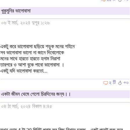
খুকুমুনির ভালোবাসা
০৬ ই মার্চ, ২০২৪ দুপুর ১:২৬
একটু করে ভালোবাসা ছড়িয়ে পড়ুক মনের গহিনে
সব ভালোবাসা ভালো না জানে দিবোলোকে
মনের সাথে হারতে হারতে হলাম নিরাশা
তারপরে ও আশা বুকে পাবো ভালোবাসা ।
একটু যদি ভালোবাসা করতো...
২ টি
+০
একটা জীবন থেমে গেলো চিরদিনের জন্য।।
০৪ ঠা মার্চ, ২০২৪ বিকাল ৪:৪৫
তখন ভোর 4 টা 20 মিনিট প্রায় সব কিছু নিশব্দে চলছে , একটু পরেই শুরু হবে