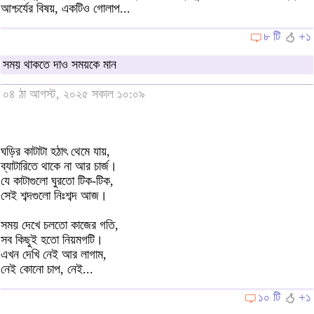
আশ্চর্যের বিষয়, একটিও গোলাপ...
৮ টি
+১
সময় থাকতে দাও সময়কে মান
০৪ ঠা আগস্ট, ২০২৫ সকাল ১০:০৯
ঘড়ির কাটাটা হঠাৎ থেমে যায়,
ব্যাটারিতে থাকে না আর চার্জ।
যে কাটাগুলো ঘুরতো টিক-টিক,
সেই শব্দগুলো নিঃশব্দ আজ।
সময় দেখে চলতো কাজের গতি,
সব কিছুই হতো নিয়মগটি।
এখন দেখি নেই আর লাগাম,
নেই কোনো চাপ, নেই...
১০ টি
+১