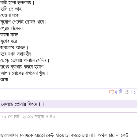
নারী হলো ছলনাময়।
হাসি তে ভাই
যেওনা মজে
সুযোগ পেলেই ছোবল খাবে।
প্রেম নিবেদন
করনা যতন
সুখের ঘরে
জ্বালাবে আগুন।
হবে যখন সহায়হীন
ছেড়ে তোমায় পালাবে সেদিন।
দুখের ব্যাথায় করবে হতাশ
আপন লোকের রাখবেনা খুঁজ।
শুনো...
৫ টি
+১
ফেলছে তোমায় বিপদে।।
১৯ শে মার্চ, ২০১৯ সন্ধ্যা ৭:৪৯
ভালোবাসার মানুষকে হয়তো কেউ হাতছাড়া করতে চায় না। অথবা চায় না কেউ