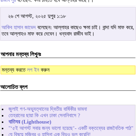
রাজীব নুর
বলেছেন: ক্ষমা চাইতে হবে আল্লাহর কাছে।।
২৬ শে আগস্ট, ২০২৫ দুপুর ১:১৮
আকিব হাসান জাভেদ
বলেছেন: আল্লাহর কাছেও ক্ষমা চাই। বান্দা যদি মাফ করে,
তবে আল্লাহও মাফ করে দেবেন। ধন্যবাদ রাজীব ভাই।
আপনার মন্তব্য লিখুনঃ
মন্তব্য করতে
লগ ইন
করুন
আলোচিত ব্লগ
জুলাই গণ-অভ্যুত্থানের দ্বিতীয় বার্ষিকীর ভাবনা
তেহরানের ছায়া কি এখন ঢাকা সেনানিবাসে ?
বাতিঘর (Lighthouse)
"‘৫ই আগস্ট সবার জন্য ভালো হয়েছে’- একটি বক্তব্যের রাজনৈতিক পাঠ"
যে বিষয়ে মজিবর ও হাসিনা এক বিন্দুও ভুল করেনি!