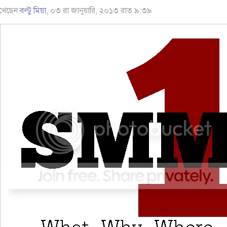
খেছেন
বল্টু মিয়া
, ০৩ রা জানুয়ারি, ২০১৩ রাত ৯:৩৯