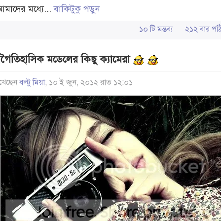
আমাদের মধ্যে...
বাকিটুকু পড়ুন
১০ টি মন্তব্য
২১২ বার 
রাগৈতিহাসিক মডেলের কিছু ক্যামেরা
খেছেন
বল্টু মিয়া
, ১০ ই জুন, ২০১২ রাত ১২:০১