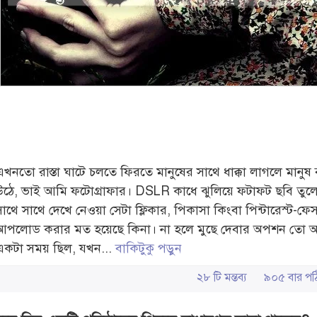
এখনতো রাস্তা ঘাটে চলতে ফিরতে মানুষের সাথে ধাক্কা লাগলে মানুষ
উঠে, ভাই আমি ফটোগ্রাফার। DSLR কাধে ঝুলিয়ে ফটাফট ছবি তু
সাথে সাথে দেখে নেওয়া সেটা ফ্লিকার, পিকাসা কিংবা পিন্টারেস্ট-ফে
আপলোড করার মত হয়েছে কিনা। না হলে মুছে দেবার অপশন তো 
একটা সময় ছিল, যখন...
বাকিটুকু পড়ুন
২৮ টি মন্তব্য
৯০৫ বার 