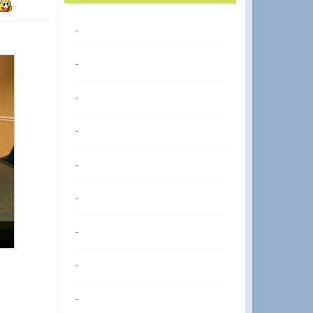
-
-
-
-
-
-
-
-
-