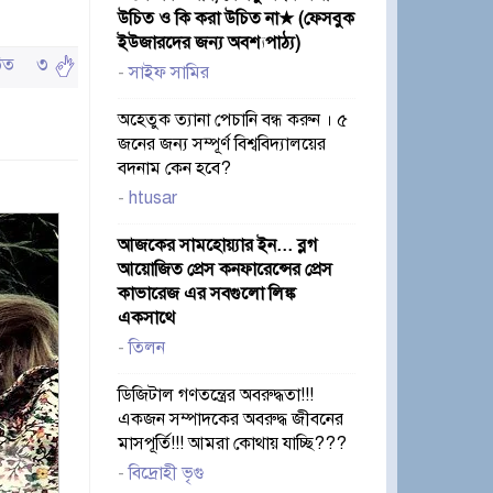
উচিত ও কি করা উচিত না★ (ফেসবুক
ইউজারদের জন্য অবশ্যপাঠ্য)
পঠিত
৩
-
সাইফ সামির
অহেতুক ত্যানা পেচানি বন্ধ করুন । ৫
জনের জন্য সম্পূর্ণ বিশ্ববিদ্যালয়ের
বদনাম কেন হবে?
-
htusar
আজকের সামহোয়্যার ইন... ব্লগ
আয়োজিত প্রেস কনফারেন্সের প্রেস
কাভারেজ এর সবগুলো লিঙ্ক
একসাথে
-
তিলন
ডিজিটাল গণতন্ত্রের অবরুদ্ধতা!!!
একজন সম্পাদকের অবরুদ্ধ জীবনের
মাসপূর্তি!!! আমরা কোথায় যাচ্ছি???
-
বিদ্রোহী ভৃগু