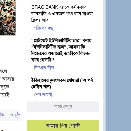
BRAC BANK ব্যাংক কর্মকর্তার
কারসাজি ও একজন পথে বসে যাওয়া
ফ্রিল্যান্সার
-
গরিবের বন্ধু
“প্রাইভেট ইউনিভার্সিটির ছাত্র” বনাম
“ইউনিভার্সিটির ছাত্র”, আমরা কি
নিজেদের অজান্তেই জাতীকে বিভক্ত
করে ফেলছি?
-
নিস্প্রভ নীল
 বলে
লে আবার
ইতিহাসের নৃসংশতম যোদ্বারা ( এ পর্ব
সবুকে
চেঙ্গিস খান)
আছেই।
-
শের শায়রী
আরো দেখুন
পঠিত
৬
আমার প্রিয় পোস্ট