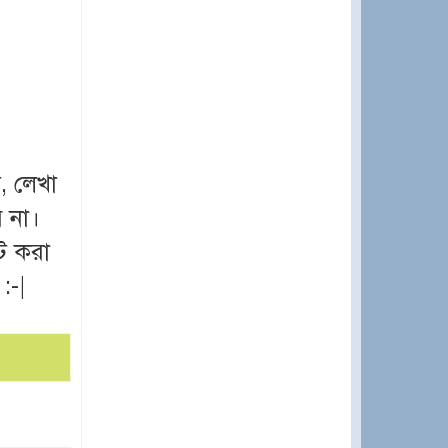
, লেখা
 না।
্ট করা
:-|