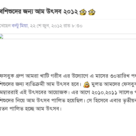
থশিশুদের জন্য আম উৎসব ২০১২
খেছেন
বল্টু মিয়া
, ২২ শে জুন, ২০১২ রাত ৮:৩০
ফেসবুক গ্রুপ আমরা খাটি গরীব এর উদ্যোগে এ মাসের ৩০তারিখ প
শিশুদের জন্য ব্যতিক্রমী আম উৎসব হবে।
মুলত আমদের ফেসবুক 
মেম্বাররাই এই উৎসবের আয়োজক। এর আগে ২০১০,২০১১ সালেও
শিশুদের নিয়ে আম উৎসব পালিত হয়েছিল। সে হিসেবে এবার তৃতীয়
মতন পালিত হচ্ছে আম উৎসব।