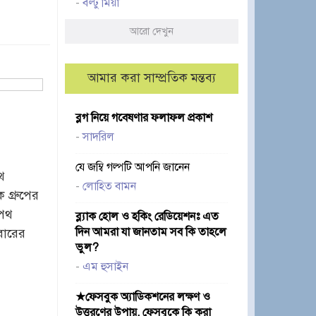
-
বল্টু মিয়া
আরো দেখুন
আমার করা সাম্প্রতিক মন্তব্য
ব্লগ নিয়ে গবেষণার ফলাফল প্রকাশ
-
সাদরিল
যে জম্বি গল্পটি আপনি জানেন
থ
-
লোহিত বামন
গ্রুপের
 পথ
ব্ল্যাক হোল ও হকিং রেডিয়েশনঃ এত
দিন আমরা যা জানতাম সব কি তাহলে
বারের
ভুল?
-
এম হুসাইন
★ফেসবুক অ্যাডিকশনের লক্ষণ ও
উত্তরণের উপায়, ফেসবুকে কি করা