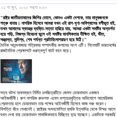
০১ লা জুন, ২০২০ সন্ধ্যা ৬:৫০
"রাষ্ট্র জাতীয়তাবাদের জিগির তোলে, কোনও একটা দেশকে, তার মানুষজনকে
শত্রু বানায়। নাগরিক হিসেবে আমরা যখন এই রাগ-ঘৃণা-অবিশ্বাসের বশীভূত হই,
তখন আমাদের স্বতন্ত্র ব্যক্তি-সত্তা হারিয়ে যায়, আমরা একটা সমষ্টির অন্তর্গত
হয়ে পড়ি, নিজস্ব বিবেচনা ভুলে ওই সমষ্টির মানসিকতায় দীক্ষিত হই, ভীত,
সন্ত্রস্ত, সন্দিগ্ধ, শেষ পর্যন্ত প্রতিহিংসাপরায়ণ হয়ে উঠি।"
দৈনিক আনন্দবাজার পত্রিকার সম্পাদকীয় কলামের অংশ এটি। সিনেমাটি ভারতবর্ষের
রাজনৈতিক প্রেক্ষাপটে গুরুত্বপুর্ণ বার্তা বহন করে।
সত্য ঘটনা অবলম্বনে নির্মিত চলচ্চিত্রটিতে জেমস ডোরনাভান একজন
আইজজীবী। রুশ নাগরিক রুডলফ এবেল গুপ্তচরবৃত্তির অভিযোগে আমেরিকায়
গ্রেফতার হলে ডোরনাভান তার পক্ষের আইনজীবী হিসেবে কাজ শুরু করেন।
বিপত্তি বাঁধে সেখানেই। রাষ্ট্রের অসহযোগিতা হুমকি ইত্যাদির থেকে বিস্ময় আসে
যখন দেখা যায় ডোরনাভান সামাজিকভাবে বিচ্ছিন্ন হয়ে যাচ্ছেন। একদিকে সরকারি