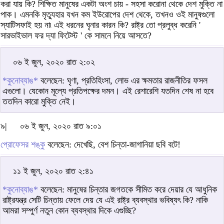
করা যায় কি? শিক্ষিত মানুষের একটা অংশ চায় - সহসা করোনা থেকে দেশ মুক্তি না
পাক। এমনকি মৃত্যুহার যখন কম ইউরোপের দেশ থেকে, তখনও ওই মানুষগুলো
স্যাটিসফাই হয় না৷ এই ধরনের ঘৃনার কারন কি? রাষ্ট্র তো প্রলুব্ধ করেনি '
সারভাইভাল ফর দ্যা ফিটেস্ট ' কে সামনে নিয়ে আসতে?
০৬ ই জুন, ২০২০ রাত ২:০২
*কুনোব্যাঙ*
বলেছেন: ঘৃণা, প্রতিহিংসা, লোভ এর ক্ষমতার রাজনীতির ফসল
এগুলো। যেকোন মূল্যে প্রতিপক্ষের দমন। এই রেশারেশি যতদিন শেষ না হবে
ততদিন কারো মুক্তি নেই।
৯|
০৬ ই জুন, ২০২০ রাত ৯:০১
প্রোফেসর শঙ্কু
বলেছেন: দেখেছি, বেশ চিন্তা-জাগানিয়া ছবি বটে!
১১ ই জুন, ২০২০ রাত ২:৪১
*কুনোব্যাঙ*
বলেছেন: মানুষের চিন্তার জগতকে সীমিত করে দেয়ার যে আধুনিক
রাষ্ট্রযন্ত্র সেটি চিন্তায় ফেলে দেয় যে এই রাষ্ট্র ব্যবস্থার ভবিষ্যৎ কি? নাকি
আমরা সম্পুর্ণ নতুন কোন ব্যবস্থার দিকে এগুচ্ছি?