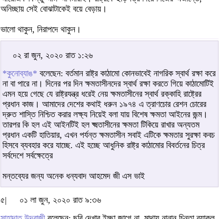
অনিচ্ছায় সেই বোঝাটাকেই বয়ে বেড়ায়।
ভালো থাকুন, নিরাপদে থাকুন।
০২ রা জুন, ২০২০ রাত ১:২৬
*কুনোব্যাঙ*
বলেছেন: বর্তমান রাষ্ট্র কাঠামো কোনভাবেই নাগরিক স্বার্থ রক্ষা করে
না বা পারে না। দিনের পর দিন ক্ষমতাসীনদের স্বার্থ রক্ষা করতে গিয়ে কাঠামোটিই
এমন হয়ে গেছে যে রাষ্ট্রযন্ত্র ধরেই নেয় ক্ষমতাসীনের স্বার্থ রক্কাহি রাষ্ট্রের
প্রধান কাজ। আমাদের দেশের কথাই ধরুন ১৯৭৪ এ ত্রাণচোর রেশন চোরের
দ্রুত শাস্তি নিশ্চিত করার লক্ষ্য নিয়েই বলা যায় বিশেষ ক্ষমতা আইনের জন্ম।
তারপর কি হল এই আইনটিই হল ক্ষ্মতাসীনের ক্ষমতা টিকিয়ে রাখার অন্যতম
প্রধান একটি হাতিয়ার, এখন পর্যন্ত ক্ষমতাসীন সবাই এটিকে ক্ষমতার সুরক্ষা কবচ
হিসবে ব্যবহার করে যাচ্ছে. এই হচ্ছে আধুনিক রাষ্ট্র কাঠামোর বিবর্তনের চিত্র
সর্বদেশে সর্বক্ষেত্রে
মন্তব্যের জন্য অনেক ধন্যবাদ আহমেদ জী এস ভাই
৫|
০১ লা জুন, ২০২০ রাত ৯:৩৬
সাহাদাত উদরাজী
বলেছেন: ছবি দেখার ইচ্ছা জাগে না, মাথায় নানান চিন্তা ব্যাকুল