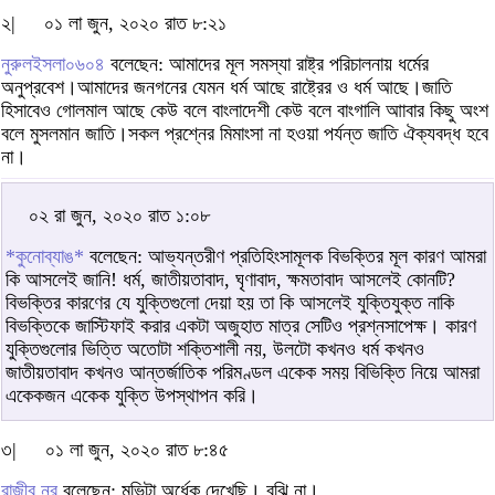
২|
০১ লা জুন, ২০২০ রাত ৮:২১
নুরুলইসলা০৬০৪
বলেছেন: আমাদের মূল সমস্যা রাষ্ট্র পরিচালনায় ধর্মের
অনুপ্রবেশ।আমাদের জনগনের যেমন ধর্ম আছে রাষ্ট্রের ও ধর্ম আছে।জাতি
হিসাবেও গোলমাল আছে কেউ বলে বাংলাদেশী কেউ বলে বাংগালি আাবার কিছু অংশ
বলে মুসলমান জাতি।সকল প্রশ্নের মিমাংসা না হওয়া পর্যন্ত জাতি ঐক্যবদ্ধ হবে
না।
০২ রা জুন, ২০২০ রাত ১:০৮
*কুনোব্যাঙ*
বলেছেন: আভ্যন্তরীণ প্রতিহিংসামূলক বিভক্তির মূল কারণ আমরা
কি আসলেই জানি! ধর্ম, জাতীয়তাবাদ, ঘৃণাবাদ, ক্ষমতাবাদ আসলেই কোনটি?
বিভক্তির কারণের যে যুক্তিগুলো দেয়া হয় তা কি আসলেই যুক্তিযুক্ত নাকি
বিভক্তিকে জাস্টিফাই করার একটা অজুহাত মাত্র সেটিও প্রশ্নসাপেক্ষ। কারণ
যুক্তিগুলোর ভিত্তি অতোটা শক্তিশালী নয়, উলটো কখনও ধর্ম কখনও
জাতীয়তাবাদ কখনও আন্তর্জাতিক পরিমণ্ডল একেক সময় বিভিক্তি নিয়ে আমরা
একেকজন একেক যুক্তি উপস্থাপন করি।
৩|
০১ লা জুন, ২০২০ রাত ৮:৪৫
রাজীব নুর
বলেছেন: মুভিটা অর্ধেক দেখেছি। বুঝি না।