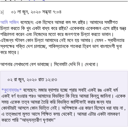
১|
০১ লা জুন, ২০২০ সন্ধ্যা ৭:০৪
আমি সাজিদ
বলেছেন: এক হিসেবে আমরা কম সৎ রাষ্ট্র। আমাদের সমষ্টিগত
চিন্তা করতে কি খুব একটা বাধ্য করে রাষ্ট্র? একেকবার একেকজন এসে রাষ্ট্র যন্ত্র
পরিচালনা করেন এবং নিজেদের মতো করে জনগণকে চিন্তা করতে ভাবান।
এইজন্য স্টাবল কোন চিন্তা আমাদের নেই মনে হয় আমার। যেমন - স্বাধীনতার
স্বপক্ষের শক্তি দেশ চালাচ্ছে, পাকিস্তানকে শতকরা ত্রিশ ভাগ বাংলাদেশী ঘৃনা
করে মাত্র।
আপনার লেখাগুলো বেশ ভাবাচ্ছে। সিনেমাটা দেখি নি। দেখবো।
০২ রা জুন, ২০২০ রাত ১২:৫৩
*কুনোব্যাঙ*
বলেছেন: মজার ব্যাপার হচ্ছে প্রায় সবাই একই রঙ একই ধর্ম
একই বর্ণ হওয়ার পরও আমাদের বিভক্তি কি নিয়ে আমরা কিন্তু জানিনা। একেক
সময় একেক তত্ব আমরা তৈরি করি বিভক্তি জাস্টিফাই করার জন্য যার
কোনটারই আসলে কোন ভিত্তি নেই। অশিক্ষাকে এর কারণ হিসেবে ধরা যায় না ,
এ তত্বগুলো মূলত আসে শিক্ষিত বলয় থেকেই। আমরা এটার একটা নামকরণ
করতে পারি "আভ্যন্তরীণ ঘৃণাবাদ"