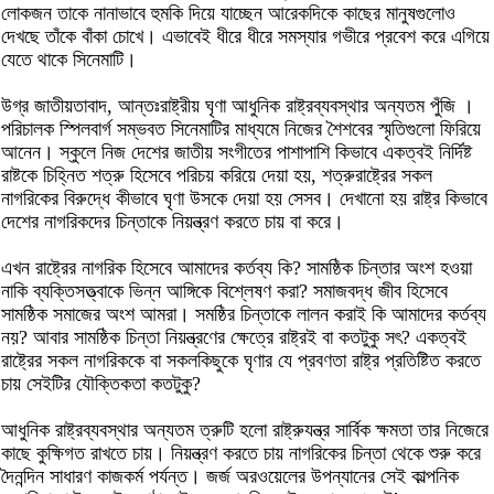
লোকজন তাকে নানাভাবে হুমকি দিয়ে যাচ্ছেন আরেকদিকে কাছের মানুষগুলোও
দেখছে তাঁকে বাঁকা চোখে। এভাবেই ধীরে ধীরে সমস্যার গভীরে প্রবেশ করে এগিয়ে
যেতে থাকে সিনেমাটি।
উগ্র জাতীয়তাবাদ, আন্তঃরাষ্ট্রীয় ঘৃণা আধুনিক রাষ্ট্রব্যবস্থার অন্যতম পুঁজি ।
পরিচালক স্পিলবার্গ সম্ভবত সিনেমাটির মাধ্যমে নিজের শৈশবের স্মৃতিগুলো ফিরিয়ে
আনেন। স্কুলে নিজ দেশের জাতীয় সংগীতের পাশাপাশি কিভাবে একত্বই নির্দিষ্ট
রাষ্টকে চিহ্নিত শত্রু হিসেবে পরিচয় করিয়ে দেয়া হয়, শত্রুরাষ্ট্রের সকল
নাগরিকের বিরুদ্ধে কীভাবে ঘৃণা উসকে দেয়া হয় সেসব। দেখানো হয় রাষ্ট্র কিভাবে
দেশের নাগরিকদের চিন্তাকে নিয়ন্ত্রণ করতে চায় বা করে।
এখন রাষ্ট্রের নাগরিক হিসেবে আমাদের কর্তব্য কি? সামষ্ঠিক চিন্তার অংশ হওয়া
নাকি ব্যক্তিসত্ত্বাকে ভিন্ন আঙ্গিকে বিশ্লেষণ করা? সমাজবদ্ধ জীব হিসেবে
সামষ্ঠিক সমাজের অংশ আমরা। সমষ্ঠির চিন্তাকে লালন করাই কি আমাদের কর্তব্য
নয়? আবার সামষ্ঠিক চিন্তা নিয়ন্ত্রণের ক্ষেত্রে রাষ্ট্রই বা কতটুকু সৎ? একত্বই
রাষ্ট্রের সকল নাগরিককে বা সকলকিছুকে ঘৃণার যে প্রবণতা রাষ্ট্র প্রতিষ্টিত করতে
চায় সেইটির যৌক্তিকতা কতটুকু?
আধুনিক রাষ্ট্রব্যবস্থার অন্যতম ত্রুটি হলো রাষ্ট্রুযন্ত্র সার্বিক ক্ষমতা তার নিজেরে
কাছে কুক্ষিগত রাখতে চায়। নিয়ন্ত্রণ করতে চায় নাগরিকের চিন্তা থেকে শুরু করে
দৈনন্দিন সাধারণ কাজকর্ম পর্যন্ত। জর্জ অরওয়েলের উপন্যানের সেই কাল্পনিক