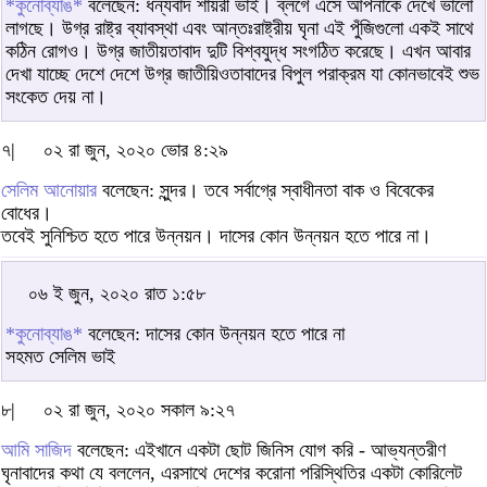
*কুনোব্যাঙ*
বলেছেন: ধন্যবাদ শায়রী ভাই। ব্লগে এসে আপনাকে দেখে ভালো
লাগছে। উগ্র রাষ্ট্র ব্যাবস্থা এবং আন্তঃরাষ্ট্রীয় ঘৃনা এই পুঁজিগুলো একই সাথে
কঠিন রোগও। উগ্র জাতীয়তাবাদ দুটি বিশ্বযুদ্ধ সংগঠিত করেছে। এখন আবার
দেখা যাচ্ছে দেশে দেশে উগ্র জাতীয়িওতাবাদের বিপুল পরাক্রম যা কোনভাবেই শুভ
সংকেত দেয় না।
৭|
০২ রা জুন, ২০২০ ভোর ৪:২৯
সেলিম আনোয়ার
বলেছেন: সুন্দর। তবে সর্বাগ্রে স্বাধীনতা বাক ও বিবেকের
বোধের।
তবেই সুনিশ্চিত হতে পারে উন্নয়ন। দাসের কোন উন্নয়ন হতে পারে না।
০৬ ই জুন, ২০২০ রাত ১:৫৮
*কুনোব্যাঙ*
বলেছেন: দাসের কোন উন্নয়ন হতে পারে না
সহমত সেলিম ভাই
৮|
০২ রা জুন, ২০২০ সকাল ৯:২৭
আমি সাজিদ
বলেছেন: এইখানে একটা ছোট জিনিস যোগ করি - আভ্যন্তরীণ
ঘৃনাবাদের কথা যে বললেন, এরসাথে দেশের করোনা পরিস্থিতির একটা কোরিলেট