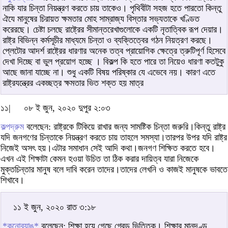
নাকি যার চিন্তা নিয়ন্ত্রণ করতে চায় তাকেও। পৃথিবীটা সহজ হতে পারতো কিন্তু
ঐযে মানুষের চিরায়ত ক্ষমতার মোহ সাম্রাজ্য বিস্তার সভ্যতাকে খণ্ডিত
করেরছে। চেষ্টা চলছে রাষ্ট্রের সীমান্তরেখাগুলোকে একটি নৃতাত্বিক রূপ দেয়ার।
রাষ্ট্র বিভিন্ন কর্মসূচীর মাধ্যমে চিন্তা ও ব্যক্তিত্বের গঠন নিয়ত্রণ করছে।
প্লেটোর আদর্শ রাষ্ট্রের ধারণার অনেক তত্ব প্রায়োগিক ক্ষেত্রে ত্রুটিপূর্ণ হিসেবে
দেখা দিচ্ছে বা ভুল প্রয়োগ হচ্ছে । বিকল্প কি হতে পারে তা নিয়েও ধারণা কতটুকু
আছে জানা যাচ্ছে না। শুধু একটি বিষয় পরিষ্কার যে এভেবে নয়। কারণ এতে
রাষ্ট্রযন্ত্রের একচ্ছত্র ক্ষমতার ভিত শক্ত হয় মাত্র
১১|
০৮ ই জুন, ২০২০ দুপুর ২:০৩
কল্পদ্রুম
বলেছেন: রাষ্ট্রকে টিকিয়ে রাখার জন্য সামষ্টিক চিন্তা জরুরি।কিন্তু রাষ্ট্র
যদি জনগণের চিন্তাকে নিয়ন্ত্রণ করতে চায় তাহলে সমস্যা।তারপর উপর যদি রাষ্ট্র
নিজেই অসৎ হয়।এটার সমাধান সেই আদি কথা।জনগণ শিক্ষিত করতে হবে।
এখন এই শিক্ষাটা কেমন হওয়া উচিত তা ঠিক করার দায়িত্ব যারা নিজেকে
মুক্তচিন্তার মানুষ বলে দাবি করেন তাদের।তাদের লেখনি ও কাজই মানুষকে ভাবতে
শিখাবে।
১১ ই জুন, ২০২০ রাত ৩:১৮
*কুনোব্যাঙ*
বলেছেন: শিক্ষা হয়ে গেছে গ্রেড ভিত্তিক। শিক্ষার মানদণ্ড