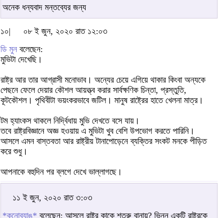
অনেক ধন্যবাদ মন্তব্যের জন্য
১০|
০৮ ই জুন, ২০২০ রাত ১২:০৩
ডি মুন
বলেছেন:
মুভিটা দেখেছি।
রাষ্ট্র আর তার আগ্রাসী মনোভাব। অন্যের চেয়ে এগিয়ে থাকার কিংবা অন্যকে
পেছনে ফেলে দেয়ার কৌশল আয়ত্ত্ব করার সার্বক্ষণিক চিন্তা, প্রস্তুতি,
কূটকৌশল। পৃথিবীটা ভয়ংকরভাবে জটিল। মানুষ রাষ্ট্রের হাতে খেলনা মাত্র।
টম হ্যাংকস থাকলে নির্দ্বিধায় মুভি দেখতে বসে যায়।
তবে রাষ্ট্রবিজ্ঞানে অজ্ঞ হওয়ায় এ মুভিটা খুব বেশি উপভোগ করতে পারিনি।
আসলে এমন বাস্তবতা আর রাষ্ট্রীয় টানাপোড়েনে ব্যক্তির সংকট মনকে পীড়িত
করে শুধু।
আপনাকে বহুদিন পর ব্লগে দেখে ভাল্লাগছে।
১১ ই জুন, ২০২০ রাত ৩:০৩
*কুনোব্যাঙ*
বলেছেন: আসলে রাষ্ট্র কাকে শত্রু বানায়? ভিন্ন একটি রাষ্ট্রকে