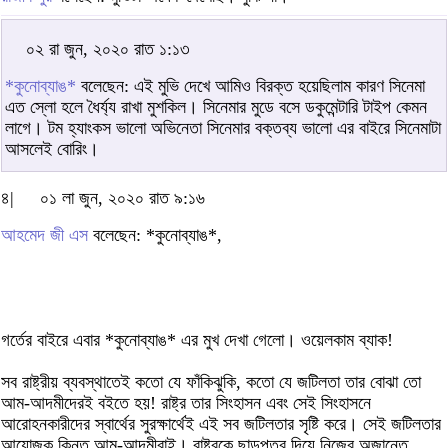
০২ রা জুন, ২০২০ রাত ১:১৩
*কুনোব্যাঙ*
বলেছেন: এই মুভি দেখে আমিও বিরক্ত হয়েছিলাম কারণ সিনেমা
এত স্লো হলে ধৈর্য্য রাখা মুশকিল। সিনেমার মুডে বসে ডকুমেন্টারি টাইপ কেমন
লাগে। টম হ্যাংকস ভালো অভিনেতা সিনেমার বক্তব্য ভালো এর বাইরে সিনেমাটা
আসলেই বোরিং।
৪|
০১ লা জুন, ২০২০ রাত ৯:১৬
আহমেদ জী এস
বলেছেন: *কুনোব্যাঙ*,
গর্তের বাইরে এবার *কুনোব্যাঙ* এর মুখ দেখা গেলো। ওয়েলকাম ব্যাক!
সব রাষ্ট্রীয় ব্যবস্থাতেই কতো যে ফাঁকিঝুকি, কতো যে জটিলতা তার বোঝা তো
আম-আদমীদেরই বইতে হয়! রাষ্ট্র তার সিংহাসন এবং সেই সিংহাসনে
আরোহনকারীদের স্বার্থের সুরক্ষার্থেই এই সব জটিলতার সৃষ্টি করে। সেই জটিলতার
আয়োজক কিন্তু আম-আদমীরাই। রাষ্ট্রকে ছাড়পত্র দিয়ে নিজের অজান্তে,