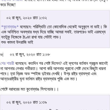
করে দিচ্ছে!
০২ রা জুন, ২০২০ রাত ১:৩২
*কুনোব্যাঙ*
বলেছেন: পরিস্থিতি তো কোনোদিক থেকেই অনুকূলে না ভাই। কি
এক অনিশ্চিত অবস্থার মধ্য দিয়ে যাচ্ছি আমরা সবাই. তারপরেও ভাই এরমধ্যে
যতটুকু নিজেকে ঠাণ্ডা রাখা যায় সেটাই লাভ।
শুভ কামনা উদরাজি ভাই
৬|
০২ রা জুন, ২০২০ রাত ১:০৮
শের শায়রী
বলেছেন: কতদিন পর পোষ্ট দিলেন? এই ব্লগের বর্তমান প্রজন্ম জানেই
না আপনার লেখার গভীরতা। আশা করি আপনার পুরানো পোষ্ট দেখে কিছুটা ধারনা
পাবে। হ্যা ব্রিজ অভ স্পাইজ দুইবার দেখছি। উগ্র রাষ্ট্র ব্যাবস্থা এবং
আন্তঃরাষ্ট্রীয় ঘৃনা বর্তমান রাষ্ট্র ব্যাবস্থার পুজি এক মত।
পোষ্টে বরাবরের মত কুনোব্যাঙ সিগনেচার।।
০২ রা জুন, ২০২০ রাত ১:৩৯