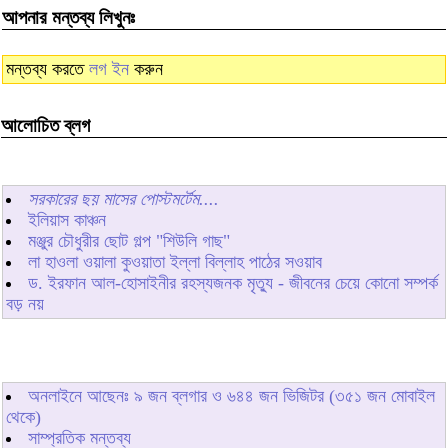
আপনার মন্তব্য লিখুনঃ
মন্তব্য করতে
লগ ইন
করুন
আলোচিত ব্লগ
সরকারের ছয় মাসের পোস্টমর্টেম....
ইলিয়াস কাঞ্চন
মঞ্জুর চৌধুরীর ছোট গল্প "শিউলি গাছ"
লা হাওলা ওয়ালা কুওয়াতা ইল্লা বিল্লাহ পাঠের সওয়াব
ড. ইরফান আল-হোসাইনীর রহস্যজনক মৃত্যু - জীবনের চেয়ে কোনো সম্পর্ক
বড় নয়
অনলাইনে আছেনঃ
৯
জন ব্লগার ও
৬৪৪
জন ভিজিটর (৩৫১ জন মোবাইল
থেকে)
সাম্প্রতিক মন্তব্য