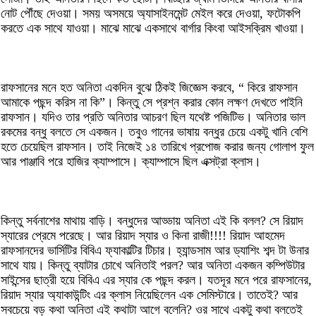
নোট পৌঁছে দেওয়া। সময় অসময়ে অ্যাসাইনমেন্ট মেইল করে দেওয়া, ফটোকপি
করতে এক সাথে যাওয়া। মাঝে মাঝে একসাথে বার্গার কিংবা আইসক্রিম খাওয়া।
রাফসানের মনে হত অনিতা একদিন বুঝে ঠিকই জিজ্ঞেস করবে, “ কিরে রাফসান
আমাকে পছন্দ করিস না কি”। কিন্তু সে প্রশ্ন করার কোন লক্ষণ দেখতে পাইনি
রাফসান। যদিও তার প্রতি অনিতার আচরণ ছিল যথেষ্ট পজিটিভ। অনিতার ভাল
রকমের বন্ধু বলতে সে একজন। তবুও গানের ভাষায় বন্ধুর চেয়ে একটু খানি বেশি
হতে চেয়েছিল রাফসান। তাই নিজেই ১৪ তারিখে প্রপোজ করার জন্য গোলাপ ফুল
আর পাঞ্জাবি পরে হাজির ক্যাম্পাসে। ক্যাম্পাসে ছিল এক্সট্রা ক্লাস।
কিন্তু সর্বনাশের মাথায় বাড়ি। বন্ধুদের আড্ডায় অনিতা এই কি বলল? সে রিয়াদ
স্যারের প্রেমে পরেছে। আর রিয়াদ স্যার ও কিনা রাজী!!!! রিয়াদ আহমেদ
রাফসানদের ভার্সিটির বিবিএ ফ্যাকাল্টির টিচার। হ্যান্ডসাম আর ড্যাশিং শব্দ টা উনার
সাথে যায়। কিন্তু ব্যাটার চোখে অনিতাই পরল? আর অনিতা একজন কম্পিউটার
সাইন্সের ছাত্রী হয়ে বিবিএ এর স্যার কে পছন্দ করল। যতদূর মনে পরে রাফসানের,
রিয়াদ স্যার অ্যাকাউন্টিং এর ক্লাস নিয়েছিলেন এক সেমিস্টারে। তাতেই? আর
সবচেয়ে বড় কথা অনিতা এই কথাটা আগে বলেনি? ওর সাথে একটু কথা বলতেই