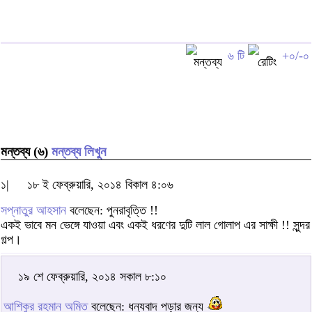
৬ টি
+০/-০
মন্তব্য (৬)
মন্তব্য লিখুন
১|
১৮ ই ফেব্রুয়ারি, ২০১৪ বিকাল ৪:০৬
সপ্নাতুর আহসান
বলেছেন: পুনরাবৃত্তি !!
একই ভাবে মন ভেঙ্গে যাওয়া এবং একই ধরণের দুটি লাল গোলাপ এর সাক্ষী !! সুন্দর
গল্প।
১৯ শে ফেব্রুয়ারি, ২০১৪ সকাল ৮:১০
আশিকুর রহমান অমিত
বলেছেন: ধন্যবাদ পড়ার জন্য