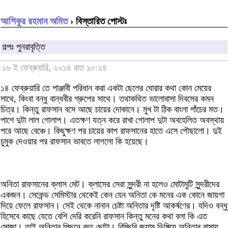
আশিকুর রহমান অমিত
› বিস্তারিত পোস্টঃ
গল্পঃ পুনরাবৃত্তি‬
১৬ ই ফেব্রুয়ারি, ২০১৪ রাত ১০:২৪
১৪ ফেব্রুয়ারি তে পাঞ্জাবী পরিধান করা একটা ছেলের ঘোরার কথা কোন মেয়ের
সাথে, কিংবা বন্ধু বান্ধবীর গ্রুপের সাথে। তথাকথিত ভালোবাসা দিবসের কমন
চিত্র। কিন্তু রাফসান বসে আছে চায়ের দোকানে। মুখ টা ঠিক বাংলা পাঁচের মত।
পাশে দুটা লাল গোলাপ। এতক্ষণ যত্ন করে রাখা গোলাপ দুটা অবহেলিত অবস্থায়
পরে আছে বেঞ্চে। কিছুক্ষণ পর চায়ের কাপ রাফসানের হাতে এসে পৌছালো। দুই
চুমুক দেওয়ার পর রাফসান ভাবতে লাগলো কি হয়েছে।
অনিতা রাফসানের ক্লাস মেট। ক্লাসের সেরা সুন্দরী না হলেও মোটামুটি সুন্দরীদের
একজন। সেকেন্ড সেমিস্টার থেকেই কেন যেন অনিতা কে মনের এক কোনে জায়গা
দিয়ে ফেলে রাফসান। সেই থেকে নানান চেষ্টা অনিতার দৃষ্টি আকর্ষণের। যদিও বন্ধু
হিসেবে কাছে যেতে বেশি দেরি করেনি রাফসান কিন্তু মনের কথা বলা কি এত
সোজা। তাই অনিতার পিছনে কত ছোটা। বিচ্ছিরি জ্যাম ডিঙ্গিয়ে অনিতার বাসায়