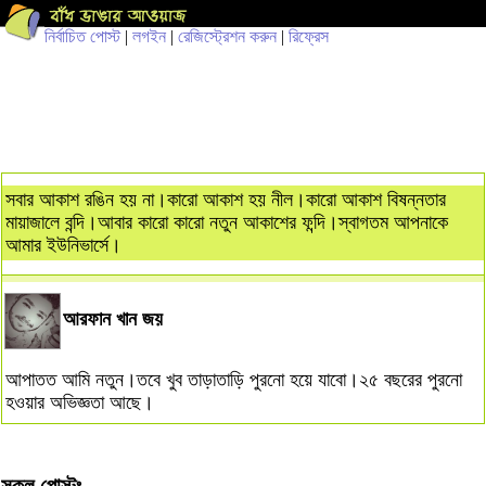
নির্বাচিত পোস্ট
|
লগইন
|
রেজিস্ট্রেশন করুন
|
রিফ্রেস
সবার আকাশ রঙিন হয় না।কারো আকাশ হয় নীল।কারো আকাশ বিষন্নতার
মায়াজালে বন্দি।আবার কারো কারো নতুন আকাশের ফন্দি।স্বাগতম আপনাকে
আমার ইউনিভার্সে।
আরফান খান জয়
আপাতত আমি নতুন।তবে খুব তাড়াতাড়ি পুরনো হয়ে যাবো।২৫ বছরের পুরনো
হওয়ার অভিজ্ঞতা আছে।
সকল পোস্টঃ