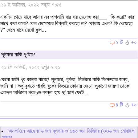
১১ ই অক্টোবর, ২০২২ সন্ধ্যা ৭:৫৫
একদিন থেমে যাবে আমার সব পাগলামি বার বার মেসেজ করা___ "কি করো? কার
সাথে কথা বলো? কেন মেসেজের রিপ্লাই করছো না? কোথায় এখন? কি খেয়েছো
?" থেমে যাবে দেখো ফুল...
২ টি
+০
শূন্যতা নাকি পূর্ণতা?
২১ শে আগস্ট, ২০২২ দুপুর ২:২১
কেনো জানি খুব কান্না পাচ্ছে! শূন্যতা, পূর্ণতা, নির্ভরতা নাকি নিঃসঙ্গতার জন্য,
জানি না। শুধু বুঝতে পারছি বুকের ভিতরে কোথায় জেনো লুকানো জায়গা থেকে
একদল অভিমান প্রচণ্ড কান্না হয়ে দু’চোখ ফেটে...
৪ টি
+০
অনলাইনে আছেনঃ
৬
জন ব্লগার ও
৬৬০
জন ভিজিটর (৩৩৬ জন মোবাইল
থেকে)