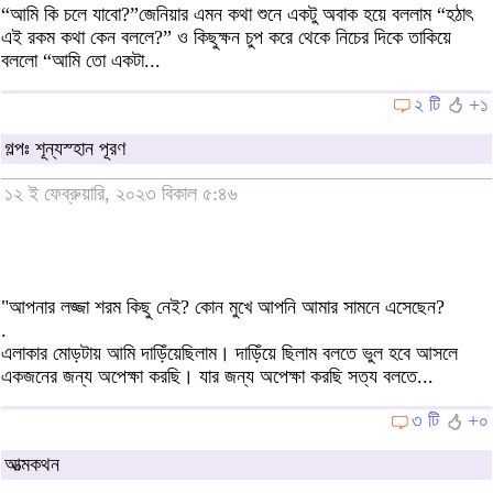
“আমি কি চলে যাবো?”জেনিয়ার এমন কথা শুনে একটু অবাক হয়ে বললাম “হঠাৎ
এই রকম কথা কেন বললে?” ও কিছুক্ষন চুপ করে থেকে নিচের দিকে তাকিয়ে
বললো “আমি তো একটা...
২ টি
+১
গল্পঃ শূন্যস্হান পূরণ
১২ ই ফেব্রুয়ারি, ২০২৩ বিকাল ৫:৪৬
"আপনার লজ্জা শরম কিছু নেই? কোন মুখে আপনি আমার সামনে এসেছেন?
.
এলাকার মোড়টায় আমি দাড়িঁয়েছিলাম। দাড়িঁয়ে ছিলাম বলতে ভুল হবে আসলে
একজনের জন্য অপেক্ষা করছি। যার জন্য অপেক্ষা করছি সত্য বলতে...
৩ টি
+০
আত্মকথন