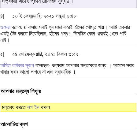
সত্যিকার অর্থেই প্রথম রেসিপিটি সুস্বাদু ।
৪|
১৩ ই ফেব্রুয়ারি, ২০২১ সন্ধ্যা ৬:৪৮
ওমেরা
বলেছেন: বাসায় সবাই খুব মজা করেই হাঁসের গোস্ত খায়। আমি একবার
একটু টেষ্ট করতে নিয়েছিলাম, হাঁসের গন্ধ!! তিনদিন কোন খাবারই খেতে পারি
নাই।
৫|
২৪ শে ফেব্রুয়ারি, ২০২১ বিকাল ৩:২২
অসিত কর্মকার সুজন
বলেছেন: ধন্যবাদ আপনার মন্তব্যের জন্য । আসলে সবার
খাবার সবার ভালো লাগবে না এটা স্বাভাবিক ।
আপনার মন্তব্য লিখুনঃ
মন্তব্য করতে
লগ ইন
করুন
আলোচিত ব্লগ