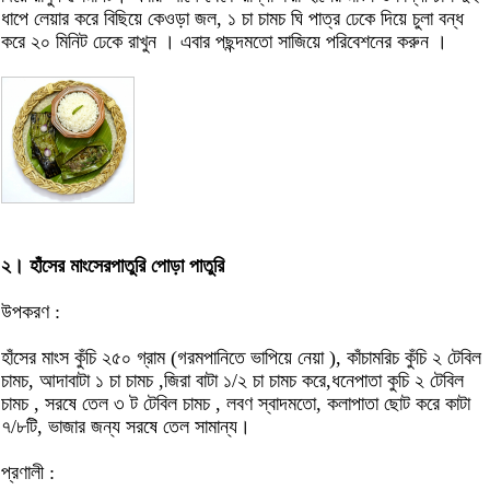
ধাপে লেয়ার করে বিছিয়ে কেওড়া জল, ১ চা চামচ ঘি পাত্র ঢেকে দিয়ে চুলা বন্ধ
করে ২০ মিনিট ঢেকে রাখুন । এবার পছন্দমতো সাজিয়ে পরিবেশনের করুন ।
২। হাঁসের মাংসেরপাতুরি পোড়া পাতুরি
উপকরণ :
হাঁসের মাংস কুঁচি ২৫০ গ্রাম (গরমপানিতে ভাপিয়ে নেয়া ), কাঁচামরিচ কুঁচি ২ টেবিল
চামচ, আদাবাটা ১ চা চামচ ,জিরা বাটা ১/২ চা চামচ করে,ধনেপাতা কুচি ২ টেবিল
চামচ , সরষে তেল ৩ ট টেবিল চামচ , লবণ স্বাদমতো, কলাপাতা ছোট করে কাটা
৭/৮টি, ভাজার জন্য সরষে তেল সামান্য।
প্রণালী :