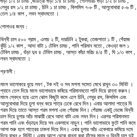
গুঁড়া ১/২ চা চামচ ,জয়িত্রী গুঁড়া ১/৪ চা চামচ , গোলমরিচ গুঁড়া ১/২ চা চামচ ,
লেবুর রস ১/২ চা চামচ , চিনি ১ চা চামচ , কিসমিস ৭-৮ টি , আলুবোখারা ৫-৬ টি ,
তেল ১/৪ কাপ , লবন স্বাদমতো ।
পোলাওর জন্য :
বিন্নী চাল ৫০০ গ্রাম , এলাচ ২ টি, দারচিনি ২ টুকরা, তেজপাতা ১ টি , পেঁয়াজ
কুঁচি ১/২ কাপ , আদা বাটা ১ টেবিল চামচ , পানি পরিমান মতো , কেওড়া জল ১
টেবিল চামচ , গুঁড়া দুধ ৪ টেবিল চামচ , আস্ত কাঁচা মরিচ ৪/৫ টি , ঘি ১/৩ কাপ ,
লবন স্বাদমতো ।
প্রণালী :
মাংস ভালোকরে ধুয়ে লবণ , টক দই ও সব মশলা সমেত মেখে রাখুন ৩০ মিনিট ।
প্যানে তেল দিয়ে মাংস ভালোভাবে কষিয়ে পরিমানমতো পানি দিয়ে রান্না করুন।
মাংস স্বেদ্ধ হয়ে এলে ঝোল কিছুটা কমে এলে চিনি, লেবুর রস, কিসমিস এবং
আলুবোখারা দিয়ে চুলা বন্ধ করে পাত্র ঢেকে রেখে দিন। এবার আলাদা পাত্রে ঘি
গরম দিয়ে তাতে আস্ত গরম মশলা এবং পেঁয়াজ দিন। পেঁয়াজ একটু ভেজে বিন্নী
চাল দিয়ে চুলার আঁচ মাঝারী রেখে আদা বাটা এবং লবন দিন। এরপর পরিমানমত
গরম পানি এবং গুঁড়াদুধ দিয়ে সব একসাথে নাড়ুন। পানি ভালোভাবে ফুটে পানি কমে
আসা শুরু হলে পাত্রের ঢাকনা দিয়ে দিন। এবার চুলার আঁচ একেবারে কমিয়ে দমে
দিয়ে রাখুন ৫ মিনিট। এবার আগে থেকে রান্না করা হাঁসের মাংস ও বিন্নী চাল দুই