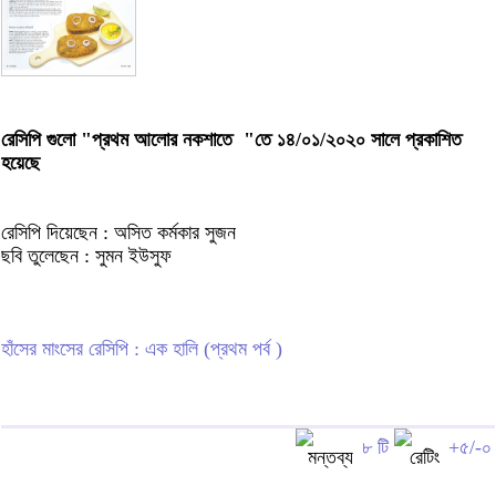
রেসিপি গুলো "প্রথম আলোর নকশাতে "তে ১৪/০১/২০২০ সালে প্রকাশিত
হয়েছে
রেসিপি দিয়েছেন : অসিত কর্মকার সুজন
ছবি তুলেছেন : সুমন ইউসুফ
হাঁসের মাংসের রেসিপি : এক হালি (প্রথম পর্ব )
৮ টি
+৫/-০