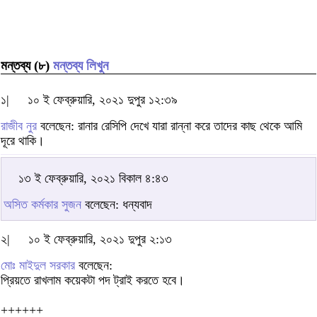
মন্তব্য (৮)
মন্তব্য লিখুন
১|
১০ ই ফেব্রুয়ারি, ২০২১ দুপুর ১২:৩৯
রাজীব নুর
বলেছেন: রানার রেসিপি দেখে যারা রান্না করে তাদের কাছ থেকে আমি
দূরে থাকি।
১৩ ই ফেব্রুয়ারি, ২০২১ বিকাল ৪:৪৩
অসিত কর্মকার সুজন
বলেছেন: ধন্যবাদ
২|
১০ ই ফেব্রুয়ারি, ২০২১ দুপুর ২:১৩
মোঃ মাইদুল সরকার
বলেছেন:
প্রিয়তে রাখলাম কয়েকটা পদ ট্রাই করতে হবে।
++++++