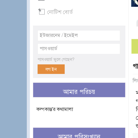
নোটিশ বোর্ড
পাসওয়ার্ড ভুলে গেছেন?
গ
লি
আমার পরিচয়
কল্পকান্ত'র কথামালা
শ
আমার পরিসংখ্যান