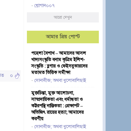
-
শ্লোগান০০৭
আরো দেখুন
আমার প্রিয় পোস্ট
পহেলা বৈশাখ – আমাদের আসল
খাদ্যসংস্কৃতি বনাম কৃত্রিম ইলিশ-
সংস্কৃতি : ব্লগার ও ফেইসবুকারদের
মতামত ভিত্তিক সমীক্ষা
পঠিত
০
-
সোনাবীজ; অথবা ধুলোবালিছাই
মুক্তচিন্তা, মুক্ত আলোচনা,
সাম্প্রদায়িকতা এবং ধর্মান্ধতা ও
কট্টরপন্থি নাস্তিকতা : প্রেক্ষাপট –
অভিজিৎ রায়ের হত্যা; আমাদের
করণীয়
-
সোনাবীজ; অথবা ধুলোবালিছাই