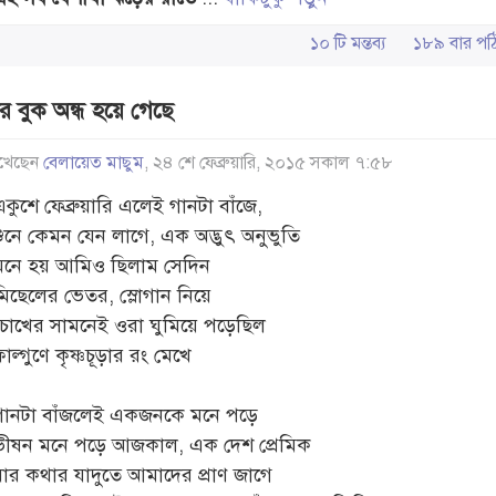
১০ টি মন্তব্য
১৮৯ বার 
র বুক অন্ধ হয়ে গেছে
খেছেন
বেলায়েত মাছুম
, ২৪ শে ফেব্রুয়ারি, ২০১৫ সকাল ৭:৫৮
একুশে ফেব্রুয়ারি এলেই গানটা বাঁজে,
শুনে কেমন যেন লাগে, এক অদ্ভুৎ অনুভুতি
মনে হয় আমিও ছিলাম সেদিন
মিছেলের ভেতর, স্লোগান নিয়ে
চোখের সামনেই ওরা ঘুমিয়ে পড়েছিল
াল্গুণে কৃষ্ণচূড়ার রং মেখে
গানটা বাঁজলেই একজনকে মনে পড়ে
ভীষন মনে পড়ে আজকাল, এক দেশ প্রেমিক
যার কথার যাদুতে আমাদের প্রাণ জাগে