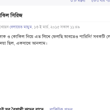
৩ টি মন্তব্য
৫৮০ বার 
াকিল সিরিজ
খেছেন
বেলায়েত মাছুম
, ১৩ ই মার্চ, ২০১৫ সকাল ১১:৪৯
কাক ও কোকিল নিয়ে এত লিখে ফেলছি ভাবতেও পারিনি! সবকটি লেখ
দেয়া ছিল, একসাথে আনলাম।
এই সব বৈশাখী ঝড়ের রাতে
...
বাকিটুকু পড়ুন