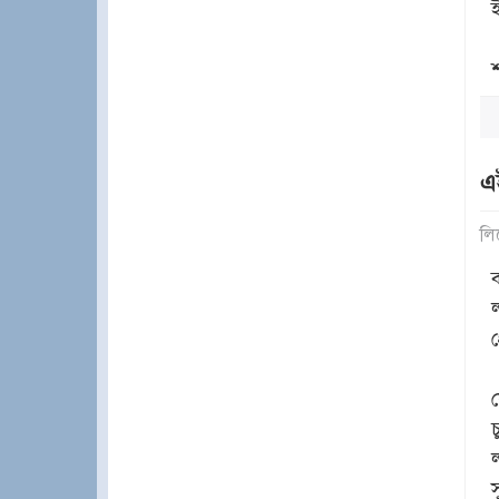
এ
লি
ব
ল
ল
স