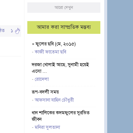
আরো দেখুন
আমার করা সাম্প্রতিক মন্তব্য
পঠিত
১
» ফুলের ছবি (মে, ২০১৫)
-
কাজী ফাতেমা ছবি
দরজা খোলাই আছে, সুনামী হয়েই
এসো ...
-
রোদেলা
রূপ-বদলী সময়
-
আফসানা যাহিন চৌধুরী
ধান শালিকের কদমফুলের সুরভিত
জীবন
-
মনিরা সুলতানা