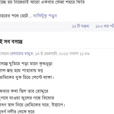
ইচ্ছে হয় নিজেরাই আরো একবার ভেঁজা শহরে ফিরি
শহরের পথে হেটে...
বাকিটুকু পড়ুন
১২ টি মন্তব্য
১৮০ বার 
ই সব বসন্তে
খেছেন
বেলায়েত মাছুম
, ১৪ ই ফেব্রুয়ারি, ২০১৫ সকাল ১১:৪৯
সন্তে ঘুমিয়ে পড়া মানে কৃষ্ণচূড়া
াল স্তম্ভ হয়ে পাহারায় মগ্ন
প্রেমিকের বুক চিরে লেপ্টে থাকা।
ফেরার কথা ছিল তার রোদ্দুরে
চুপসে যাওয়া ফুলের গন্ধে বিভোর
বণ স্বাদ নিয়ে প্রেমিকের ঘরে, উত্তাপে।
ুবর্ণ নদীর থেকে দূরে