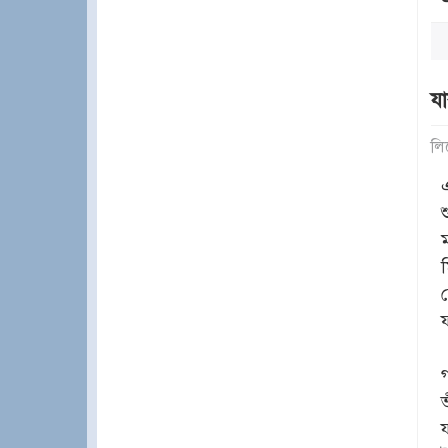
যা
লি
ফ