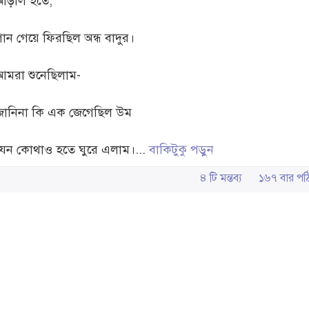
আড়াল হতে,
গান গেয়ে ফিরছিল অন্ধ বাদুর।
আমরা শুনেছিলাম-
জানিনা কি এক জেগেছিল উম
যেন কোথাও হতে ঘুরে এলাম।...
বাকিটুকু পড়ুন
৪ টি মন্তব্য
১৬৭ বার 