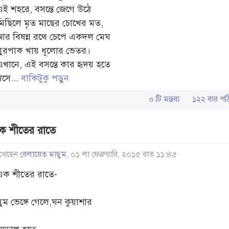
এই শহরে, বসন্তে জেগে উঠে
মিছিলে মৃত মাছের চোখের মত,
আর বিষন্ন রথে চেপে একদল মেঘ
ঘুরপাক খায় ধূলোর ভেতর।
এখানে, এই বসন্তে কার হৃদয় হতে
খসে...
বাকিটুকু পড়ুন
০ টি মন্তব্য
১২২ বার 
ক শীতের রাতে
খেছেন
বেলায়েত মাছুম
, ০১ লা ফেব্রুয়ারি, ২০১৫ রাত ১১:৪৫
এক শীতের রাতে-
ঘুম ভেঙ্গে গেলে,ঘন কুয়াশার