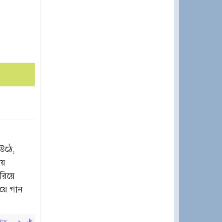
উঠে,
ায়
রিয়ে
য়ে গান