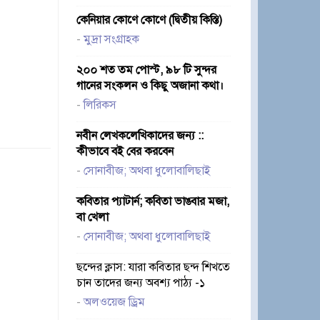
কেনিয়ার কোণে কোণে (দ্বিতীয় কিস্তি)
-
মুদ্রা সংগ্রাহক
২০০ শত তম পোস্ট, ৯৮ টি সুন্দর
গানের সংকলন ও কিছু অজানা কথা।
-
লিরিকস
নবীন লেখকলেখিকাদের জন্য ::
কীভাবে বই বের করবেন
-
সোনাবীজ; অথবা ধুলোবালিছাই
কবিতার প্যাটার্ন; কবিতা ভাঙবার মজা,
বা খেলা
-
সোনাবীজ; অথবা ধুলোবালিছাই
ছন্দের ক্লাস: যারা কবিতার ছন্দ শিখতে
চান তাদের জন্য অবশ্য পাঠ্য -১
-
অলওয়েজ ড্রিম