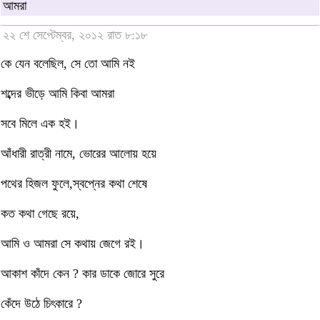
আমরা
২২ শে সেপ্টেম্বর, ২০১২ রাত ৮:১৮
কে যেন বলেছিল, সে তো আমি নই
শব্দের ভীড়ে আমি কিবা আমরা
সবে মিলে এক হই।
আঁধারী রাত্রী নামে, ভোরের আলোয় হয়ে
পথের হিজল ফুলে,স্বপ্নের কথা শেষে
কত কথা গেছে রয়ে,
আমি ও আমরা সে কথায় জেগে রই।
আকাশ কাঁদে কেন ? কার ডাকে জোরে সুরে
কেঁদে উঠে চিৎকারে ?