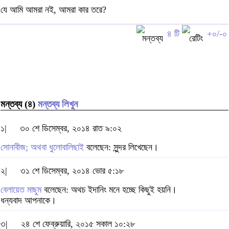
যে আমি আমরা নই, আমরা কার তরে?
৪ টি
+০/-০
মন্তব্য (৪)
মন্তব্য লিখুন
১|
৩০ শে ডিসেম্বর, ২০১৪ রাত ৯:০২
সোনাবীজ; অথবা ধুলোবালিছাই
বলেছেন: সুন্দর লিখেছেন।
২|
৩১ শে ডিসেম্বর, ২০১৪ ভোর ৫:১৮
বেলায়েত মাছুম
বলেছেন: অথচ ইদানিং মনে হচ্ছে কিছুই হয়নি।
ধন্যবাদ আপনাকে।
৩|
২৪ শে ফেব্রুয়ারি, ২০১৫ সকাল ১০:২৮