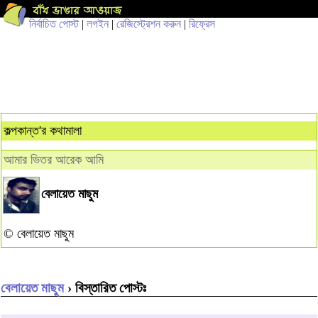
নির্বাচিত পোস্ট
|
লগইন
|
রেজিস্ট্রেশন করুন
|
রিফ্রেস
কল্পকান্ত'র কথামালা
আমার ভিতর আরেক আমি
বেলায়েত মাছুম
© বেলায়েত মাছুম
বেলায়েত মাছুম
› বিস্তারিত পোস্টঃ