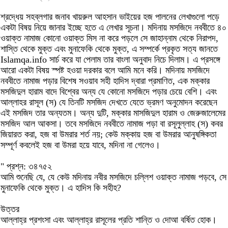
শ্রদ্ধেয় সহব্লগার জনাব খায়রুল আহসান ভাইয়ের হজ পালনের লেখাগুলো পড়ে
একটা বিষয় নিয়ে জানার ইচ্ছে হতে এ লেখার সূচনা। মদিনায় মসজিদে নববীতে ৪০
ওয়াক্ত নামাজ কোনো ওয়াক্ত মিস না করে পড়লে সে জাহান্নাম থেকে নিরাপদ,
শাস্তি থেকে মুক্ত এবং মুনাফেকি থেকে মুক্ত, এ সম্পর্কে প্রকৃত সত্য জানতে
Islamqa.info সার্চ করে যা পেলাম তার বাংলা অনুবাদ নিচে দিলাম। এ প্রসঙ্গে
আরো একটা বিষয় স্পষ্ট হওয়া দরকার বলে আমি মনে করি। মদিনায় মসজিদে
নববীতে নামাজ পড়ার বিশেষ সওয়াব সহী হাদিস দ্বারা প্রমাণিত, এক মক্কার
মসজিদুল হারাম বাদে বিশ্বের অন্য যে কোনো মসজিদে পড়ার চেয়ে বেশি। এবং
আল্লাহর রাসূল (স) যে তিনটি মসজিদ দেখতে যেতে ভ্রমণ অনুমোদন করেছেন
এই মসজিদ তার অন্যতম। অন্য দুটি, মক্কার মাসজিদুল হারাম ও জেরুজালেমের
মসজিদ আল আকসা। তবে মসজিদে নববীতে নামাজ পড়া বা রসূলুল্লাহ (স) কবর
জিয়ারত করা, হজ বা উমরার শর্ত নয়; কেউ মক্কায় হজ বা উমরার আনুষঙ্গিকতা
সম্পূর্ণ কবলেই হজ বা উমরা হয়ে যাবে, মদিনা না গেলেও।
" প্রশ্ন: ৩৪৭৫২
আমি শুনেছি যে, যে কেউ মদিনায় নবীর মসজিদে চল্লিশ ওয়াক্ত নামাজ পড়বে, সে
মুনাফেকি থেকে মুক্ত। এ হাদিস কি সহীহ?
উত্তর
আল্লাহ্‌র প্রশংসা এবং আল্লাহ্‌র রাসূলের প্রতি শান্তি ও দোআ বর্ষিত হোক।