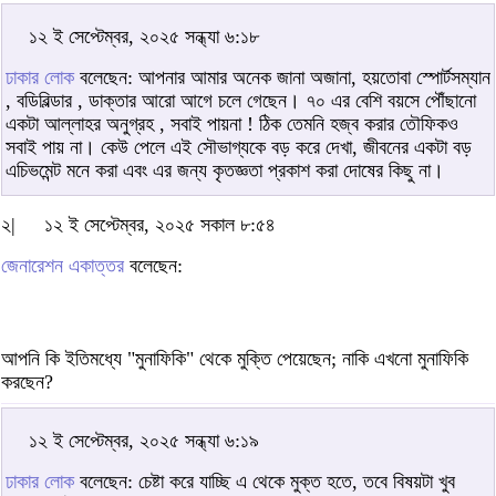
১২ ই সেপ্টেম্বর, ২০২৫ সন্ধ্যা ৬:১৮
ঢাকার লোক
বলেছেন: আপনার আমার অনেক জানা অজানা, হয়তোবা স্পোর্টসম্যান
, বডিবিল্ডার , ডাক্তার আরো আগে চলে গেছেন। ৭০ এর বেশি বয়সে পৌঁছানো
একটা আল্লাহর অনুগ্রহ , সবাই পায়না ! ঠিক তেমনি হজ্ব করার তৌফিকও
সবাই পায় না। কেউ পেলে এই সৌভাগ্যকে বড় করে দেখা, জীবনের একটা বড়
এচিভমেন্ট মনে করা এবং এর জন্য কৃতজ্ঞতা প্রকাশ করা দোষের কিছু না।
২|
১২ ই সেপ্টেম্বর, ২০২৫ সকাল ৮:৫৪
জেনারেশন একাত্তর
বলেছেন:
আপনি কি ইতিমধ্যে "মুনাফিকি" থেকে মুক্তি পেয়েছেন; নাকি এখনো মুনাফিকি
করছেন?
১২ ই সেপ্টেম্বর, ২০২৫ সন্ধ্যা ৬:১৯
ঢাকার লোক
বলেছেন: চেষ্টা করে যাচ্ছি এ থেকে মুক্ত হতে, তবে বিষয়টা খুব