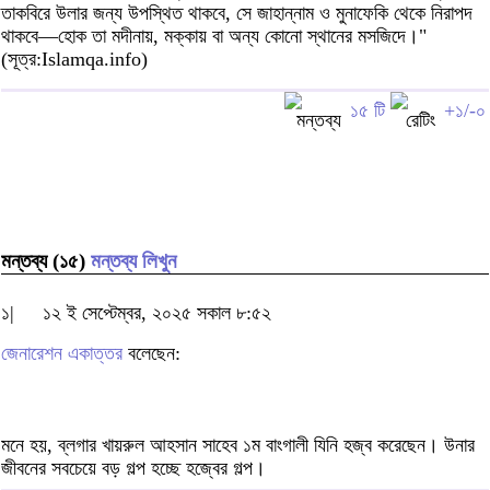
তাকবিরে উলার জন্য উপস্থিত থাকবে, সে জাহান্নাম ও মুনাফেকি থেকে নিরাপদ
থাকবে—হোক তা মদীনায়, মক্কায় বা অন্য কোনো স্থানের মসজিদে।"
(সূত্র:Islamqa.info)
১৫ টি
+১/-০
মন্তব্য (১৫)
মন্তব্য লিখুন
১|
১২ ই সেপ্টেম্বর, ২০২৫ সকাল ৮:৫২
জেনারেশন একাত্তর
বলেছেন:
মনে হয়, ব্লগার খায়রুল আহসান সাহেব ১ম বাংগালী যিনি হজ্ব করেছেন। উনার
জীবনের সবচেয়ে বড় গল্প হচ্ছে হজ্বের গল্প।