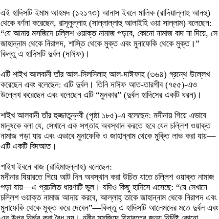
এই হাদিসটি ইমাম আহমদ (১২১৭৩) আনাস ইবনে মালিক (রাদিয়াল্লাহু আনহু)
থেকে বর্ণনা করেছেন, রাসূলুল্লাহ (সাল্লাল্লাহু আলাইহি ওয়া সাল্লাম) বলেছেন:
“যে আমার মসজিদে চল্লিশ ওয়াক্ত নামাজ পড়বে, কোনো নামাজ বাদ না দিয়ে, সে
জাহান্নাম থেকে নিরাপদ, শাস্তি থেকে মুক্ত এবং মুনাফেকি থেকে মুক্ত।”
কিন্তু এ হাদিসটি দুর্বল (দাঈফ)।
এটি শাইখ আলবানী তাঁর আল-সিলসিলাহ আল-দাঈফাহ (৩৬৪) গ্রন্থে উল্লেখ
করেছেন এবং বলেছেন: এটি দুর্বল। তিনি দাঈফ আত-তারগীব (৭৫৫)-এও
উল্লেখ করেছেন এবং বলেছেন এটি “মুনকার” (দুর্বল হাদিসের একটি ধরন)।
শাইখ আলবানী তাঁর হুজ্জাতুন্নবী (পৃষ্ঠা ১৮৫)-এ বলেছেন: মদীনায় গিয়ে এভাবে
মানুষকে বলা যে, সেখানে এক সপ্তাহ অবস্থান করতে হবে যেন চল্লিশ ওয়াক্ত
নামাজ পড়া যায় এবং এভাবে মুনাফেকি ও জাহান্নাম থেকে মুক্তি লাভ করা যায়—
এটি একটি বিদআত।
শাইখ ইবনে বাজ (রাহিমাহুল্লাহ) বলেছেন:
মদীনার যিয়ারতে গিয়ে আট দিন অবস্থান করা উচিত যাতে চল্লিশ ওয়াক্ত নামাজ
পড়া যায়—এ প্রচলিত ধারণাটি ভুল। যদিও কিছু হাদিসে এসেছে: “যে সেখানে
চল্লিশ ওয়াক্ত নামাজ আদায় করবে, আল্লাহ্ তাকে জাহান্নাম থেকে নিরাপদ এবং
মুনাফেকি থেকে মুক্ত করে দেবেন”—কিন্তু এ হাদিসটি আলেমদের মতে দুর্বল এবং
এর উপর নির্ভর করা বৈধ নয়। নবীর মসজিদে যিয়ারতের জন্য নির্দিষ্ট কোনো