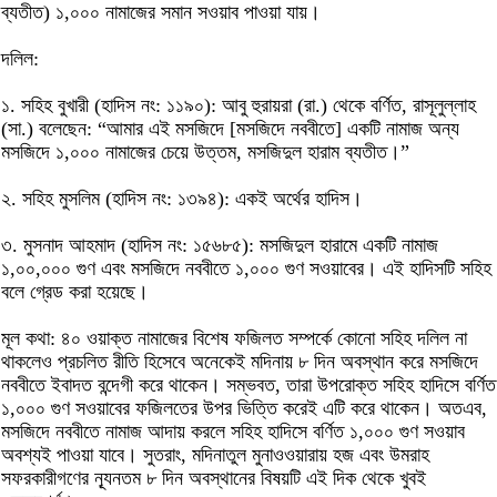
ব্যতীত) ১,০০০ নামাজের সমান সওয়াব পাওয়া যায়।
দলিল:
১. সহিহ বুখারী (হাদিস নং: ১১৯০): আবু হুরায়রা (রা.) থেকে বর্ণিত, রাসূলুল্লাহ
(সা.) বলেছেন: “আমার এই মসজিদে [মসজিদে নববীতে] একটি নামাজ অন্য
মসজিদে ১,০০০ নামাজের চেয়ে উত্তম, মসজিদুল হারাম ব্যতীত।”
২. সহিহ মুসলিম (হাদিস নং: ১৩৯৪): একই অর্থের হাদিস।
৩. মুসনাদ আহমাদ (হাদিস নং: ১৫৬৮৫): মসজিদুল হারামে একটি নামাজ
১,০০,০০০ গুণ এবং মসজিদে নববীতে ১,০০০ গুণ সওয়াবের। এই হাদিসটি সহিহ
বলে গ্রেড করা হয়েছে।
মূল কথা: ৪০ ওয়াক্ত নামাজের বিশেষ ফজিলত সম্পর্কে কোনো সহিহ দলিল না
থাকলেও প্রচলিত রীতি হিসেবে অনেকেই মদিনায় ৮ দিন অবস্থান করে মসজিদে
নববীতে ইবাদত বন্দেগী করে থাকেন। সম্ভবত, তারা উপরোক্ত সহিহ হাদিসে বর্ণিত
১,০০০ গুণ সওয়াবের ফজিলতের উপর ভিত্তি করেই এটি করে থাকেন। অতএব,
মসজিদে নববীতে নামাজ আদায় করলে সহিহ হাদিসে বর্ণিত ১,০০০ গুণ সওয়াব
অবশ্যই পাওয়া যাবে। সুতরাং, মদিনাতুল মুনাওওয়ারায় হজ এবং উমরাহ
সফরকারীগণের ন্যূনতম ৮ দিন অবস্থানের বিষয়টি এই দিক থেকে খুবই