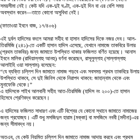
সময়সীমা নেই। কেউ যদি এক-দুই ঘণ্টা, এক-দুই দিন বা এর বেশি সময়
অবস্থান করেন—তাতে কোনো অসুবিধা নেই।
(ফাতাওয়া ইবনে বাজ, ১৭/৪০৬)
এই দুর্বল হাদিসের বদলে আমরা সহীহ বা হাসান হাদিসের দিকে নজর দেব। আল-
তিরমিজি (২৪১)-তে একটি হাসান হাদিস এসেছে, যেখানে নামাজে তাকবিরে উলার
(প্রথম তাকবির) জন্য জামাতে উপস্থিত থাকার ফজিলত বর্ণিত হয়েছে। আনাস
ইবনে মালিক (রাদিয়াল্লাহু আনহু) বর্ণনা করেছেন, রাসূলুল্লাহ (সাল্লাল্লাহু
আলাইহি ওয়া সাল্লাম) বলেছেন:
“যে ব্যক্তি চল্লিশ দিন জামাতে নামাজ পড়বে এবং সবসময় প্রথম তাকবিরে উলায়
উপস্থিত থাকবে, সে দুই জিনিস থেকে নিরাপদ থাকবে: জাহান্নাম থেকে এবং
মুনাফেকি থেকে।”
এ হাদিসকে শাইখ আলবানী সহীহ আত-তিরমিজি (হাদিস নং ২০০)-তে হাসান
হিসেবে শ্রেণিবদ্ধ করেছেন।
এ হাদিসের ফজিলত সাধারণ এবং এটি বিশ্বের যে কোনো স্থানে জামাতে নামাজের
জন্য প্রযোজ্য। এটি শুধু মসজিদুল হারাম [মক্কা] বা মসজিদে নববী [মদীনা]-এর
জন্য সীমাবদ্ধ নয়।
অতএব, যে কেউ নিয়মিত চল্লিশ দিন জামাতে নামাজ আদায় করবে এবং প্রথম