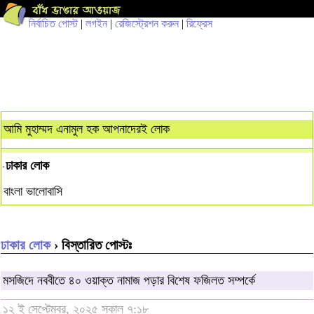
নির্বাচিত পোস্ট
|
লগইন
|
রেজিস্ট্রেশন করুন
|
রিফ্রেস
আমি মুহাম্মদ এনামুল হক আপনাদেরই লোক
ঢাকার লোক
বাংলা ভালোবাসি
ঢাকার লোক
› বিস্তারিত পোস্টঃ
মসজিদে নববীতে ৪০ ওয়াক্ত নামাজ পড়ার বিশেষ ফজিলত সম্পর্কে
১২ ই সেপ্টেম্বর, ২০২৫ সকাল ৭:১৮