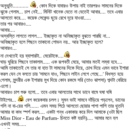
অনুভুতি...........
, কোন দিকে যাবারও উপায় নাই তারপরও সামনের দিকে
ঝুকে গেলাম... চাপ নেই... মিনিট খানেক যেতে না যেতেই আবার.... তবে এবার
আলতো করে.... কয়েক সেকেন্ড ছুয়ে রেখে দূরে যাওয়া.....
তার পর আবারও....
আবার....
অস্বস্তি লাগতে লাগল.... ইচ্ছাকৃত না অনিচ্ছাকৃত বুঝতে পারছি না...
অনিচ্ছাকৃত হলে পিছনে তাকানো শোভন নয়.. আর ইচ্ছাকৃত হলে?
আবারও...
না দেখতেই হয় ব্যাপারটা.. মেয়েটাকে....
ঘাড় ঘুরিয়ে পিছনে তাকালাম..... এক রূপবতী মেয়ে, আমার মতই লম্বা হবে....
আমি তাকাতেই সে তার বা হাত টা সামনের দিকে দিয়ে, চোখ দিয়ে এমন ভাবে ইশারা
করল যেন সে বলতে চায় 'সামনে যাও, পিছনে লাইন লেগে গেছে...' বিধস্ত হয়ে
গেলাম, সুন্দরীর এক ইশারায় মুখ দিয়ে কোন রকমে সরি (তাও ঝাপসা) শব্দটা বেরিয়ে
এলো।
আবারও চাপ শুরু হলো... তবে এবার আলতোর সাথে ডানে বামে ঘষা ঘষি
টাইপের...
বেশ কয়েকবার চলল। সুমন ভাই সামনে দাঁড়িয়ে পড়লেন, ডানের
গলি না বা-য়ের গলি...... এমন সময় পিঠে আলতো ছোয়ার পাশা পাশি তার থুতনি
আমার বা কাধ স্পর্শ করল.... একটা গন্ধ একাকার করে দিল আমাকে (ওটা ছিল
Miss Dior - Eau de Parfum- চিনতে কষ্ট হয়নি).... আমার মনে হল
এখনই সময়.....