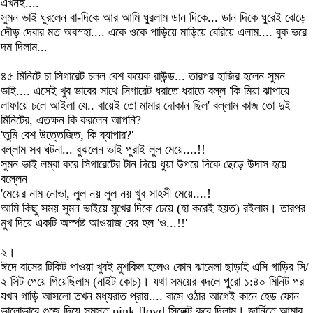
এখনই....
সুমন ভাই ঘুরলেন বা-দিকে আর আমি ঘুরলাম ডান দিকে... ডান দিকে ঘুরেই ঝেড়ে
দৌড় দেবার মত অবস্হা.... একে ওকে পাড়িয়ে মাড়িয়ে বেরিয়ে এলাম.... বুক ভরে
দম দিলাম...
৪৫ মিনিটে চা সিগারেট চলল বেশ কয়েক রাউন্ড... তারপর হাজির হলেন সুমন
ভাই.... এসেই খুব ভাবের সাথে সিগারেট ধরাতে ধরাতে বল্ল 'কি মিয়া ঝাপায়ে
লাফায়ে চলে আইলা যে.. বায়েই তো মামার দোকান ছিল' বল্লাম কাজ তো দুই
মিনিটের, এতক্ষন কি করলেন আপনি?
'তুমি বেশ উত্তেজিত, কি ব্যাপার?'
বল্লাম সব ঘটনা... বুঝলেন ভাই পুরাই লুল মেয়ে....!!
সুমন ভাই লম্বা করে সিগারেটের টান দিয়ে ধুয়া উপরে দিকে ছেড়ে উদাস হয়ে
বল্লেন
'মেয়ের নাম নোভা, লুল নয় লুল নয় খুব সাহসী মেয়ে....!
আমি কিছু সময় সুমন ভাইয়ে মুখের দিকে চেয়ে (হা করেই হয়ত) রইলাম। তারপর
মুখ দিয়ে একটি অস্পষ্ট আওয়াজ বের হল 'ও...!!'
২।
ঈদে বাসের টিকিট পাওয়া খুবই মুশকিল হলেও কোন ঝামেলা ছাড়াই এসি গাড়ির সি/
২ সিট পেয়ে গিয়েছিলাম (নাইট কোচ)। যথা সময়ের বদলে পুরো ১:৪০ মিনিট পর
যখন গাড়ি আসলো তখন মধ্যরাত প্রায়.... বাসে ওঠার আগেই কানে হেড ফোন
ভালোভাবে গুজে দিয়ে সমস্ত pink floyd সিলেক্ট করে দিলাম। জার্নিতে আমার