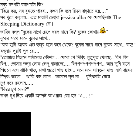
নব্য দম্পতি ব্যাপারটা কি?
''বিয়ে কর, সব বুঝতে পারবা.. কখন কি বলে রিদম বাড়াতে হয়....''
সব খুলে বল্লাম.. এত মায়াবি চেহারা jessica alba কে দেখেছিলাম The
Sleeping Dictionary তে।
জাহিদ বল্ল ''বুকের সাথে চেপে ধরল মানে কি? বুকের কোথায়
''
বুকের সাথে মানে বুকের সাথে..
''বাবা তুমি আবার এত হুজুর হলে কবে থেকে? বুকের সাথে মানে বুকের সাথে.. বাহ!''
বল্লাম পুরাই লুল রে....
''তোমারে পিছনে পাঠানোর কৌশল... দেখো গে দিব্যি লুতুপুত খেলছে.. বিপ বিপ
বিপ.. তোমার ভদ্র লোক ভেপু বাজাচ্ছে.... বিপপপপপপপপপপ.. আর তুমি বাসে
পিছনে বসে ঝাকি খাও, মাথা গুতো খাও ছাদে.. মনে মনে সান্তনা দাও এসি বাসের
স্প্রিং ভালো... ঝাকি কম লাগে.. আসলে লুল না.... বুদ্ধিমতি মেয়ে....
চুপ করে রইলাম.....
''কিরে চুপ কেন?''
তখন মুখ দিয়ে একটি অস্পষ্ট আওয়াজ বের হল ''ও...!!''