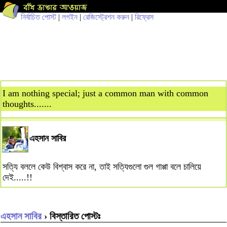
নির্বাচিত পোস্ট
|
লগইন
|
রেজিস্ট্রেশন করুন
|
রিফ্রেস
I am nothing special; just a common man with common
thoughts.......
এহসান সাবির
সত্যি বললে কেউ বিশ্বাস করে না, তাই সত্যিগুলো গুল গাপ্পা বলে চালিয়ে
দেই.....!!
এহসান সাবির
› বিস্তারিত পোস্টঃ