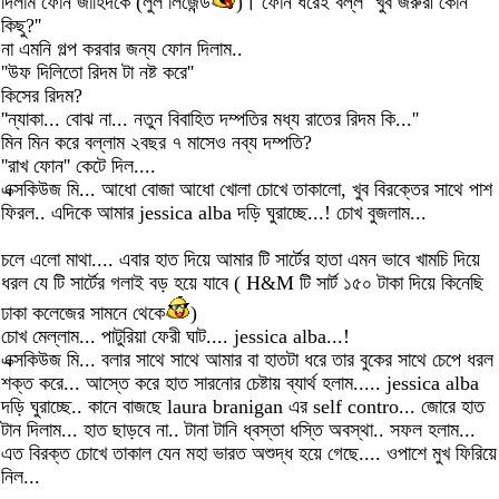
দিলাম ফোন জাহিদকে (লুল লিজেন্ড
)। ফোন ধরেই বল্ল ''খুব জরুরী কোন
কিছু?''
না এমনি গল্প করবার জন্য ফোন দিলাম..
''উফ দিলিতো রিদম টা নষ্ট করে''
কিসের রিদম?
''ন্যাকা... বোঝ না... নতুন বিবাহিত দম্পতির মধ্য রাতের রিদম কি...''
মিন মিন করে বল্লাম ২বছর ৭ মাসেও নব্য দম্পতি?
''রাখ ফোন'' কেটে দিল....
এক্সকিউজ মি... আধো বোজা আধো খোলা চোখে তাকালো, খুব বিরক্তের সাথে পাশ
ফিরল.. এদিকে আমার jessica alba দড়ি ঘুরাচ্ছে...! চোখ বুজলাম...
চলে এলো মাথা.... এবার হাত দিয়ে আমার টি সার্টের হাতা এমন ভাবে খামচি দিয়ে
ধরল যে টি সার্টের গলাই বড় হয়ে যাবে ( H&M টি সার্ট ১৫০ টাকা দিয়ে কিনেছি
ঢাকা কলেজের সামনে থেকে
)
চোখ মেল্লাম... পাটুরিয়া ফেরী ঘাট.... jessica alba...!
এক্সকিউজ মি... বলার সাথে সাথে আমার বা হাতটা ধরে তার বুকের সাথে চেপে ধরল
শক্ত করে... আস্তে করে হাত সারনোর চেষ্টায় ব্যার্থ হলাম..... jessica alba
দড়ি ঘুরাচ্ছে.. কানে বাজছে laura branigan এর self contro... জোরে হাত
টান দিলাম... হাত ছাড়বে না.. টানা টানি ধ্বস্তা ধস্তি অবস্থা.. সফল হলাম...
এত বিরক্ত চোখে তাকাল যেন মহা ভার‌ত অশুদ্ধ হয়ে গেছে.... ওপাশে মুখ ফিরিয়ে
নিল...