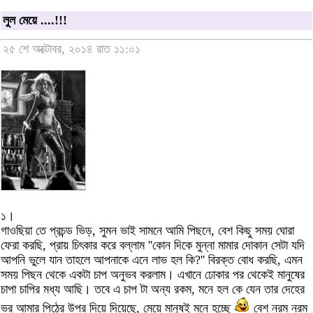
লুল মেয়ে ....!!!
২৫ শে অক্টোবর, ২০১৪ রাত ১১:০১
১।
গাওছিয়া তে প্রচন্ড ভিড়, সুমন ভাই সামনে আমি পিছনে, বেশ কিছু সময় ঘোরা
ফেরা করছি, প্রায় চিৎকার করে বল্লাম ''কোন দিকে মুন্না মামার দোকান সেটা যদি
আপনি ভুলে যান তাহলে আপনাকে এনে লাভ হল কি?'' বিরক্ত বোধ করছি, এমন
সময় পিছন থেকে একটা চাপ অনুভব করলাম। এখানে ঢোকার পর থেকেই মানুষের
চাপা চাপির মধ্য আছি। তবে এ চাপ টা অন্য রকম, মনে হল কে যেন তার দেহের
ভর আমার পিঠের উপর দিয়ে দিয়েছে, মেয়ে মানুষই মনে হচ্ছে
বেশ নরম নরম