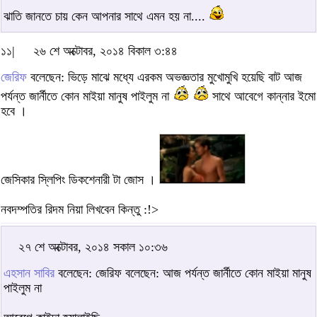
ঝাতি জানতে চায় কেন আপনার সাথে এমন হয় না....
১১|
২৬ শে অক্টোবর, ২০১৪ বিকাল ৩:৪৪
জেরিফ
বলেছেন: ভিড়ে মাঝে মধ্যে এরকম অভজ্ঞতার মুখোমুখি হয়েছি বাট আজ
পর্যন্ত জার্নীতে কোন মাইয়া মানুষ পাইলুম না
সাথে আবেগে কান্নার ইমো
হবে ।
জেসিকার স্লিপিং ডিকশেনারী টা জোস ।
নবদম্পতির রিদম নিয়া লিখবেন কিন্তু :!>
২৭ শে অক্টোবর, ২০১৪ সকাল ১০:৩৬
এহসান সাবির
বলেছেন: জেরিফ বলেছেন: আজ পর্যন্ত জার্নীতে কোন মাইয়া মানুষ
পাইলুম না