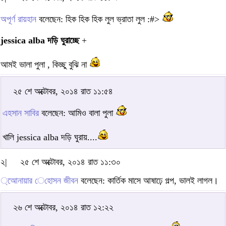
অপূর্ণ রায়হান
বলেছেন: হিক হিক হিক লুল ভ্রাতা লুল :#>
jessica alba দড়ি ঘুরাচ্ছে
+
আমই ভালা পুলা , কিচ্ছু বুঝি না
২৫ শে অক্টোবর, ২০১৪ রাত ১১:৫৪
এহসান সাবির
বলেছেন: আমিও বালা পুলা
খালি jessica alba দড়ি ঘুরায়....
২|
২৫ শে অক্টোবর, ২০১৪ রাত ১১:৩০
্আেনায়ার েহােসন জীবন
বলেছেন: কার্তিক মাসে আষাঢ়ে গল্প, ভালই লাগল।
২৬ শে অক্টোবর, ২০১৪ রাত ১২:২২