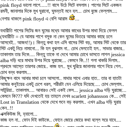
pink floyd ভালো লাগে.....!! বাসে উঠে সিটে বসলাম। পাশের সিটে একজন
রমনী, জানালার দিকে মুখ ঘুরানো, ঘুমন্তই মনে হল... চোখ বুজে ফেল্লাম....
নেশায় থাকলে pink floyd এ বেশি আরাম
...
যথারীতি পাশের সিটের জন ঘুমের মধ্যে আমার কাধের উপর মাথা দিয়ে ফেলল
(যথারীতি = যে আমার পাশে বসুক না কেন ঘুমের ভিতরে আমার কাছে চলে
আসবেই.. আজব!!)। কিন্তু কথা হল এসি বাসের সিট বড়, আমার সিট থেকে তার
সিট একটু নিচে নামানো... কি হল বুঝলাম না.. চোখ মেলতেই হল.. সাভার বাজার..
তাকালাম তার দিকে.... কিন্তু তাকে না দেখে আমার চোখে ভাসতে লাগল jessica
alba দড়ি ধরে মাথার উপর দিয়ে ঘুরাচ্ছে... কেমনে কি..!! গলা খাকরি দিলাম..
প্রথমে আস্তে তারপর জোরে.. কাজ হল.. মুখ ঘুরিয়ে জানালার পাশে নিয়ে গেল..
চোখ বন্ধ করলাম...
কিছুক্ষন বাদে আবার মাথা চলে আসলো.. মাথার সাথে এবার হাত.. তার বা হাতটা
আমার কনুইয়ের একটু চেপে ধরল, শরীরটা যেন এলিয়ে দিয়েছে.... চোখ মেল্লাম..
সাটুরিয়া.. তাকালাম.... আবারও সেই একই কেস... jessica alba দড়ি ঘুরাচ্ছে...
কেমনে কি??? যদি দেখতেই হয় তাহলে দেখব scarlett johansson কে... সেই
Lost in Translation থেকে দেখে শুনে বড় করলাম.. এখন alba দড়ি ঘুরায়
কেন..!!
এক্সকিউজ মি, হ্যালো...
কাজ হল না.. ফোন দিই কাউকে.. ফোনে জোরে জোরে কথা বল্লে সরে যাবে....