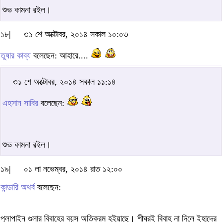
শুভ কামনা রইল।
১৮|
৩১ শে অক্টোবর, ২০১৪ সকাল ১০:০৩
তুষার কাব্য
বলেছেন: আহারে....
৩১ শে অক্টোবর, ২০১৪ সকাল ১১:১৪
এহসান সাবির
বলেছেন:
শুভ কামনা রইল।
১৯|
০১ লা নভেম্বর, ২০১৪ রাত ১২:০০
কান্ডারি অথর্ব
বলেছেন:
পুলাপাইন গুলার বিবাহের বয়স অতিক্রম হইয়াছে। শীঘ্রই বিবাহ না দিলে ইহাদের