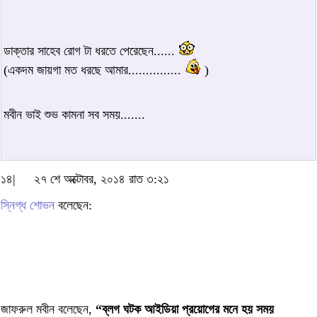
ডাক্তার সাহেব রোগ টা ধরতে পেরেছেন......
(একদম জায়গা মত ধরছে আমার...............
)
মবীন ভাই শুভ কামনা সব সময়.......
১৪|
২৭ শে অক্টোবর, ২০১৪ রাত ৩:২১
স্নিগ্ধ শোভন
বলেছেন:
জাফরুল মবীন বলেছেন,
“ব্লগ ঘটক আইডিয়া প্রয়োগের মনে হয় সময়