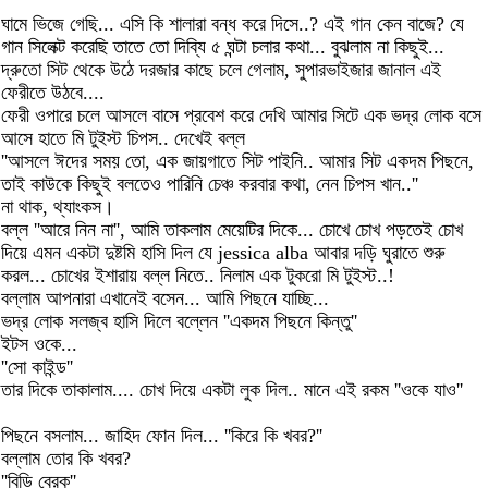
ঘামে ভিজে গেছি... এসি কি শালারা বন্ধ করে দিসে..? এই গান কেন বাজে? যে
গান সিলেক্ট করেছি তাতে তো দিব্যি ৫ ঘন্টা চলার কথা... বুঝলাম না কিছুই...
দ্রুতো সিট থেকে উঠে দরজার কাছে চলে গেলাম, সুপারভাইজার জানাল এই
ফেরীতে উঠবে....
ফেরী ওপারে চলে আসলে বাসে প্রবেশ করে দেখি আমার সিটে এক ভদ্র লোক বসে
আসে হাতে মি টুইস্ট চিপস.. দেখেই বল্ল
''আসলে ঈদের সময় তো, এক জায়গাতে সিট পাইনি.. আমার সিট একদম পিছনে,
তাই কাউকে কিছুই বলতেও পারিনি চেঞ্চ করবার কথা, নেন চিপস খান..''
না থাক, থ্যাংকস।
বল্ল ''আরে নিন না'', আমি তাকলাম মেয়েটির দিকে... চোখে চোখ পড়তেই চোখ
দিয়ে এমন একটা দুষ্টমি হাসি দিল যে jessica alba আবার দড়ি ঘুরাতে শুরু
করল... চোখের ইশারায় বল্ল নিতে.. নিলাম এক টুকরো মি টুইস্ট..!
বল্লাম আপনারা এখানেই বসেন... আমি পিছনে যাচ্ছি...
ভদ্র লোক সলজ্ব হাসি দিলে বল্লেন ''একদম পিছনে কিন্তু''
ইটস ওকে...
''সো কাইন্ড''
তার দিকে তাকালাম.... চোখ দিয়ে একটা লুক দিল.. মানে এই রকম ''ওকে যাও''
পিছনে বসলাম... জাহিদ ফোন দিল... ''কিরে কি খবর?''
বল্লাম তোর কি খবর?
''বিড়ি ব্রেক''