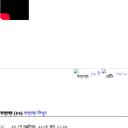
৫৬ টি
+৬/-০
মন্তব্য (৫৬)
মন্তব্য লিখুন
১|
২৫ শে অক্টোবর, ২০১৪ রাত ১১:০৮