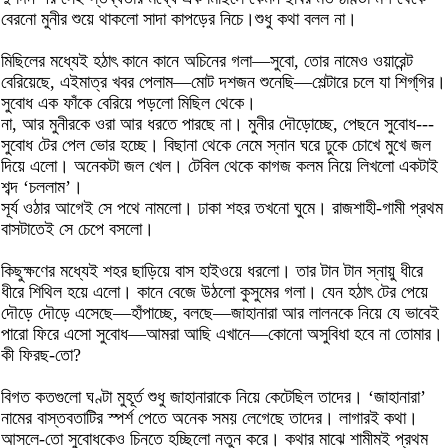
বেরনো মুনীর শুয়ে থাকলো সাদা কাপড়ের নিচে।শুধু কথা বলল না।
মিছিলের মধ্যেই হঠাৎ কানে কানে অচিনের গলা—সুবো, তোর নামেও ওয়ারেন্ট
বেরিয়েছে, এইমাত্র খবর পেলাম—মোট দশজন শুনেছি—শেল্টারে চলে যা শিগ্‌গির।
সুবোধ এক ফাঁকে বেরিয়ে পড়লো মিছিল থেকে।
না, আর মুনীরকে ওরা আর ধরতে পারছে না। মুনীর দৌড়োচ্ছে, পেছনে সুবোধ---
সুবোধ টের পেল ভোর হচ্ছে। বিছানা থেকে নেমে স্নান ঘরে ঢুকে চোখে মুখে জল
দিয়ে এলো। অনেকটা জল খেল। টেবিল থেকে কাগজ কলম নিয়ে লিখলো একটাই
শব্দ ‘চললাম’।
সূর্য ওঠার আগেই সে পথে নামলো। ঢাকা শহর তখনো ঘুমে। রাজশাহী-গামী প্রথম
বাসটাতেই সে চেপে বসলো।
কিছুক্ষণের মধ্যেই শহর ছাড়িয়ে বাস হাইওয়ে ধরলো। তার টান টান স্নায়ু ধীরে
ধীরে শিথিল হয়ে এলো। কানে বেজে উঠলো কুসুমের গলা। যেন হঠাৎ টের পেয়ে
দৌড়ে দৌড়ে এসেছে—হাঁপাচ্ছে, বলছে—জাহানারা আর লালনকে নিয়ে যে ভাবেই
পারো ফিরে এসো সুবোধ—আমরা আছি এখানে—কোনো অসুবিধা হবে না তোমার।
কী ফিরছ-তো?
বিগত কতগুলো ঘণ্টা মুহূর্ত শুধু জাহানারাকে নিয়ে কেটেছিল তাদের। ‘জাহানারা’
নামের বাস্তবতাটির স্পর্শ পেতে অনেক সময় লেগেছে তাদের। লাগারই কথা।
আসলে-তো সুবোধকেও চিনতে হচ্ছিলো নতুন করে। কথার মাঝে শামীমই প্রথম