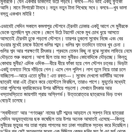
মুনীরকে। যেন একবার ডাকলেই উঠে পড়বে। বলবে—লও ভাই একটু ফুঁইকা
আসি। মানে সিগারেট টানবে। নতুন নতুন টানা শিখেছে সবে। বলবে—খুব ভালা
বস্তু একখান মাইরি !
এভাবেই সেদিন সকালে কমলাপুর স্টেশনে ট্রেনটা ঢোকার একটু আগে সে মুনীরকে
ডেকে তুলেছিল ঘুম থেকে। জেগে উঠে টয়লেট থেকে মুখ চোখ ধুয়ে আসতে
আসতেই ট্রেনটা ঢুকে পড়লো স্টেশনে। তারপর ঢুকলো সুবোধ নিজে এবং বের
হওয়ার মুখেই চমকে উঠলো গুলির শব্দে। গুলির শব্দ ততদিনে তাদের খুব চেনা ।
গুলির শব্দ আর পরক্ষণেই চীৎকার। প্রথমে তেমন কিছু না বুঝে সুবোধ লাফিয়ে নেমে
দৌড়তে শুরু করলো। আশা ছিল তার মত মুনীরও কোনোদিকে দৌড়চ্ছে। কিন্তু
কোথায় মুনীর? এদিক ওদিক—ধীরে ধীরে ফাঁকা হয়ে গেল স্টেশন চত্বর। ভিড়টা
একটু তফাতে গিয়ে দাঁড়িয়ে গেল। এসে গেল পুলিশ। লাশ তুলে নিয়ে তারা চলে
যাচ্ছিলো—আরে এতো মুনীর ! এত রক্ত---। সুবোধ দেখলো ভার্সিটির অনেক
ছাত্রই যারা এই ট্রেনে করে হোস্টেলে ফিরছিল, তারাও পাশে। মুহূর্তের মধ্যেই
তারা পুলিশের ব্যারিকেডের উপর ঝাঁপিয়ে পড়লো। সেখানে চীৎকার আর
ধস্তাধস্তিতে জায়গাটা প্রায় অগ্নিগর্ভ। উত্তরোত্তর ছাত্রদের ভিড় তখন
বেড়েই চলেছে।
‘স্বাধীনতা’ আর ‘গণতন্ত্র’ নামের দুটি শব্দের আড়ালে যে স্বপ্ন নিয়ে ছাত্ররা
সেদিন অভ্যুত্থানের ছক কষেছিল তার উপর অনেক আঘাতই এসেছে—কিন্তু
মুনীরের মৃত্যুর পর তারা প্রায় পাগলের মত ঢাকা শহরটাকে স্তব্ধ করে দিয়েছিল।
দু’দিন পর সেই স্তব্ধতার মধ্যে এক মিছিলে কেমন ছবির মত ঠাণ্ডা মর্গ থেকে