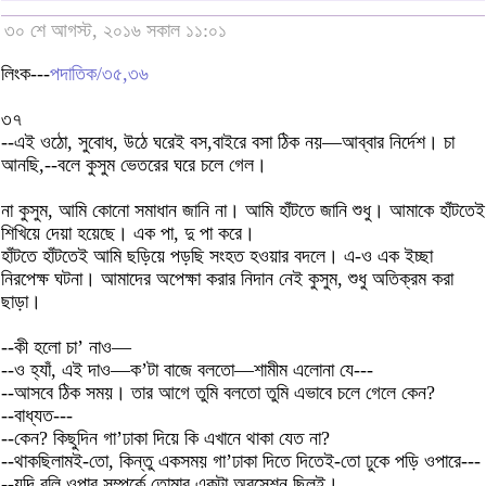
৩০ শে আগস্ট, ২০১৬ সকাল ১১:০১
লিংক---
পদাতিক/৩৫,৩৬
৩৭
--এই ওঠো, সুবোধ, উঠে ঘরেই বস,বাইরে বসা ঠিক নয়—আব্বার নির্দেশ। চা
আনছি,--বলে কুসুম ভেতরের ঘরে চলে গেল।
না কুসুম, আমি কোনো সমাধান জানি না। আমি হাঁটতে জানি শুধু। আমাকে হাঁটতেই
শিখিয়ে দেয়া হয়েছে। এক পা, দু পা করে।
হাঁটতে হাঁটতেই আমি ছড়িয়ে পড়ছি সংহত হওয়ার বদলে। এ-ও এক ইচ্ছা
নিরপেক্ষ ঘটনা। আমাদের অপেক্ষা করার নিদান নেই কুসুম, শুধু অতিক্রম করা
ছাড়া।
--কী হলো চা’ নাও—
--ও হ্যাঁ, এই দাও—ক’টা বাজে বলতো—শামীম এলোনা যে---
--আসবে ঠিক সময়। তার আগে তুমি বলতো তুমি এভাবে চলে গেলে কেন?
--বাধ্যত---
--কেন? কিছুদিন গা’ঢাকা দিয়ে কি এখানে থাকা যেত না?
--থাকছিলামই-তো, কিন্তু একসময় গা’ঢাকা দিতে দিতেই-তো ঢুকে পড়ি ওপারে---
--যদি বলি ওপার সম্পর্কে তোমার একটা অবসেশন ছিলই।