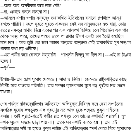
--আজ আর অস্বীকার করে লাভ নেই/
--না, এভাবে বললে মানবো না।
--আসলে এপার ওপার সম্বন্ধে তথাকথিত ইতিহাসের বানানো গল্পটাতে আস্থা
রাখতে পারিনি। ফলে ঘুরতে ঘুরতে একসময় সেই সব মানুষজনের মত যারা, ভোর
রাতের নক্ষত্র মাথায় নিয়ে একের পর এক আলপথ ডিঙ্গিয়ে চলে গিয়েছিল এক পার
থেকে অন্য পারে, তাদের পায়ের ছাপে পা রাখার ভীষণ একটা চাপ তৈরি হয়েছিল
মনে মনে। আর তুমি-তো জান আমার অন্তত বহুশ্রুত সেই তথাকথিত সুখ সন্ধান
থাকার কথা নয় ওদিকে।
--এত গভীর করে ফেললে উত্তরটা—প্রশ্নটা কিন্তু তা ছিল না।---এই চা ঠাণ্ডা
হচ্ছে।
--হ্যাঁ—
উপায়-হীনতার চোখ সুবোধ দেখেছে। সাদা ও নির্মম। জেনেছে রাষ্ট্রশক্তির কাছে
নির্দিষ্ট হয়ে যাওয়ার পরিণতি। তার সশস্ত্র ব্যাপকতার মুখে খড়-কুটোর মত ভেসে
যাওয়া।
শেষ পর্যন্ত রাষ্ট্রদ্রোহিতার অভিযোগে অভিযুক্ত,নিষিদ্ধ করে দেয়া সংগঠনের
সংগঠক সুবোধ কক্ষচ্যুত এক গ্রহাণুর মত আজ ঢুকে পড়েছে কুসুম শামীমের
বাসায়। তাই প্রতি-রাতেই গভীর রাত পর্যন্ত চলে তাদের কথাবার্তা পরামর্শ। মূল
কথক সুবোধ সহজে ছাড়া পায় না। তাকে সব কথাই বলতে হয় । তার এই
অভিযাত্রার সঙ্গী না হয়েও কুসুম শামীম এই অভিযাত্রার স্পর্শ পেতে গিয়ে সুবোধকে