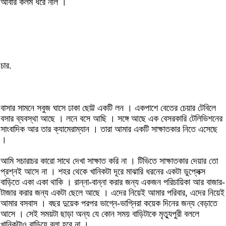
আবার কলম ধরে নীল ।
চার.
বাসার সামনে সবুজ ঘাসে ঢাকা ছোট্ট একটি লন । একপাশে বেতের চেয়ার টেবিলে
বসার ব্যবস্থা আছে । লনে বসে আছি । সঙ্গে আছে এক বেসরকারি টেলিভিশনের
সাংবাদিক আর তার ক্যামেরাম্যান । তারা আমার একটি সাক্ষাতকার নিতে এসেছে
।
আমি সচারাচর কারো সাথে দেখা সাক্ষাত করি না । টিভিতে সাক্ষাতকার দেয়ার তো
প্রশ্নই আসে না । শহর থেকে খানিকটা দূরে মাঝারি ধরনের একটা ডুপ্লেক্স
বাড়িতে একা একা থাকি । রান্না-বান্না করার জন্য একজন পরিচায়িকা আর বাজার-
টাজার করার জন্য একটা ছেলে আছে । এদের নিয়েই আমার পরিবার, এদের নিয়েই
আমার বসবাস । বছর দুয়েক পরপর ভাগ্নে-ভাগ্নিরা কয়েক দিনের জন্য বেড়াতে
আসে । সেই সময়টা ছাড়া অন্য যে কোন সময় বাড়িটাকে মৃত্যুপুরী বললে
খানিকটাও বাড়িয়ে বলা হবে না ।