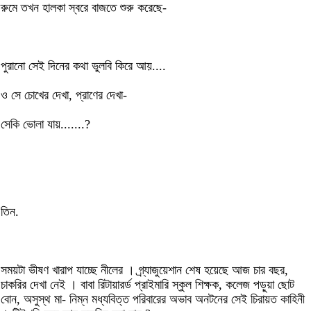
রুমে তখন হালকা স্বরে বাজতে শুরু করেছে-
পুরানো সেই দিনের কথা ভুলবি কিরে আয়....
ও সে চোখের দেখা, প্রাণের দেখা-
সেকি ভোলা যায়.......?
তিন.
সময়টা ভীষণ খারাপ যাচ্ছে নীলের । গ্র্যাজুয়েশান শেষ হয়েছে আজ চার বছর,
চাকরির দেখা নেই । বাবা রিটায়ারর্ড প্রাইমারি স্কুল শিক্ষক, কলেজ পড়ুয়া ছোট
বোন, অসুস্থ মা- নিম্ন মধ্যবিত্ত পরিবারের অভাব অনটনের সেই চিরায়ত কাহিনী