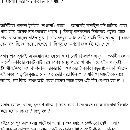
। টিউশনি করে আর কতদিন চলা যায় ?
ভার্সিটিতে থাকতে টুকটাক লেখালেখি করত । অনেকেই বলেছিল যদি চালিয়ে যেতে
পারে তবে অনেক নাম কামাতে পারবে । কিন্তু বাস্তবতার নির্মমতায় শব্দেরা আজ
তার থেকে সহস্র মাইল দূরে । তার বন্ধুরা এখন সবাই চাকরি নিয়ে ব্যস্ত । কেউ
কেউ তো বিয়েও করে ফেলেছে । কিন্তু সে এখনো বেকারই রয়ে গেছে ।
এখন তার প্রায়ই আফসোস হয় ফেলে আসা সেই দিনগুলির জন্য । অর্থহীন কোন
আবেগী কবিতার একটি লাইন মেলানোর জন্য পড়ালেখা বাদ দিয়ে ঘন্টার পর ঘন্টা
উদাসী ভঙ্গিতে বসে থাকা- কি দরকার ছিল সেসবের ? কবিতা বড়লোকের বিলাসীতা-
এই সহজ সত্যটা বুঝতে কেন এত দেরি করে দিল সে ? যদি সে সময়টাকে কাজে
লাগাত, মন দিয়ে লেখাপড়াটা করত তাহলে আজ হয়ত এই দিন দেখতে হত না ।
বাসায় যতক্ষণ থাকে, চুপচাপ থাকে । ভয়ে ভয়ে থাকে কখন যে আবার বাবা জিজ্ঞাসা
করে বসেন- কি রে ? কিছু হল ?
বাইরে যে খুব ভাল সময় কাটে তা ও না । ওর ব্যাচের কেউ তো নেই । আর
জুনিয়রদের চোখেও কেমন যেন একটা অবজ্ঞার ছায়া লেগেই থাকে । কিন্তু