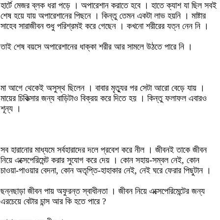
হার্টে মেজর ব্লক ধরা পড়ে । অপারেশান করাতে হবে । হাতে ক্যাশ যা ছিল সবই
শেষ হয়ে যায় অপারেশানের পিছনে । কিন্তু তেমন একটা লাভ হয়নি । মাষ্টার
সাহেব সারাজীবন শুধু পরিশ্রমই করে গেছেন । কখনো শরীরের যত্ন নেন নি ।
তাই শেষ বয়সে অপারেশানের ধাক্কা শরীর আর সামলে উঠতে পারে নি ।
মা আগে থেকেই অসুস্থ ছিলেন । বাবার মৃত্যুর পর সেটা আরো বেড়ে যায় ।
মায়ের চিকিত্সার জন্য বাড়িটাও বিক্রয় করে দিতে হয় । কিন্তু ফলাফল এবারও
শূন্য ।
সব হারানোর মাধ্যমে সর্বহারাদের দলে প্রবেশ করে নীল । জীবনই তাকে জীবন
নিয়ে এক্সেপেরিমেন্ট করার সুযোগ করে দেয় । কোন সহায়-সম্বল নেই, কোন
চাওয়া-পাওয়ার বেদনা, কোন অতৃপ্তি-হাহাকার নেই, নেই ঘরে ফেরার পিছুটান ।
ছন্নছাড়া জীবন পায় অফুরন্ত স্বাধীনতা । জীবন নিয়ে এক্সেপেরিমেন্টের জন্য
এরচেয়ে বেটার চান্স আর কি হতে পারে ?