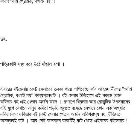
কারণ আমি প্রেমিক, বখাটে নই ।
দুই.
পত্রিকাটা বন্ধ করে উঠে দাঁড়াল রূপা ।
এবারের বইমেলায় বেস্ট সেলারের তকমা গায়ে লাগিয়েছে কবি আহমদ নীলের "আমি
প্রেমিক, বখাটে নয়" কাব্যগ্রন্থটি । বই মেলার ইতিহাসে এই প্রথম কোন
কবিতার বই এই খেতাব অর্জন করল । রগরগে থ্রিলার আর রোমান্টিক উপন্যাসের
এই যুগে যেখানে মানুষ কবিতা পড়াও ভুলতে বসেছে সেখানে কোন এক অখ্যাত
কবির কোন কবিতার বই বেস্ট সেলার খেতাব অর্জন অবিশ্বাস্য নয়, রীতিমত
অসম্ভবই বটে । আর সেই অসম্ভব কাজটিই ঘটে গেছে এইবারের বইমেলায় !