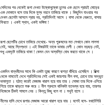
সেদিনের পর থেকেই রূপা দেখত উষ্কোখুষ্কো চুলের এক ছেলে প্রায়ই মোড়ের
এক দোকানে বসে তার দিকে মুগ্ধ নয়নে তাকিয়ে থাকে । কিছুদিন যাওয়ার পর
দেখল ছেলেটা আসলে প্রায় নয়, প্রতিদিনই আসে । বাসা থেকে বেরুতে, বাসায়
ফিরতে । একই স্থান, একই ভঙ্গিমা !
রূপা ছেলেটির চোখে তাকিয়ে দেখেছে- অন্য পুরুষদের মত সেখানে কোন লালসা
নেই, আছে স্নিগ্ধতা । এই বিষয়টাই তাকে ভাবায় বেশী । কোন নড়ছড় নেই,
শুধু একদৃষ্টে তাকিয়ে থাকা ! কেমন যেন অস্বস্তি বোধ করতে থাকে সে ।
একদিন বান্ধবীদের সাথে কি একটা তুচ্ছ কারণে ঝগড়া বাঁধিয়ে এসেছিল । রিক্সা
থেকে নামতেই দেখে প্রতিদিনের সেই একই জায়গায় নীল বসা, চোখে তার অদ্ভুত
ভাবালুতা । হঠাত্ করেই মেজাজ খারাপ হয়ে যায় তার । সোজা তার দিকে এগিয়ে
গিয়ে তাকে ঝাড়তে শুরু করে । নীল প্রথমে খানিকটা হতভম্ব হয়ে যায়, তারপর
নিজেকে ঠিকই সামলে নেয় । কিন্তু কিছু বলে না । শুধুই হাসে ।
নীলের হাসি দেখে রূপার মেজাজ আরো খারাপ হয়ে যায় । বলেই বসে- বখাটেগিরি