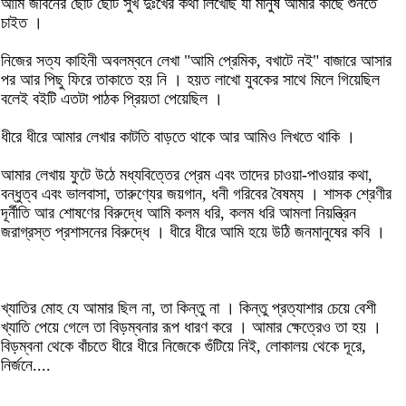
আমি জীবনের ছোট ছোট সুখ দুঃখের কথা লিখেছি যা মানুষ আমার কাছে শুনতে
চাইত ।
নিজের সত্য কাহিনী অবলম্বনে লেখা "আমি প্রেমিক, বখাটে নই" বাজারে আসার
পর আর পিছু ফিরে তাকাতে হয় নি । হয়ত লাখো যুবকের সাথে মিলে গিয়েছিল
বলেই বইটি এতটা পাঠক প্রিয়তা পেয়েছিল ।
ধীরে ধীরে আমার লেখার কাটতি বাড়তে থাকে আর আমিও লিখতে থাকি ।
আমার লেখায় ফুটে উঠে মধ্যবিত্তের প্রেম এবং তাদের চাওয়া-পাওয়ার কথা,
বন্ধুত্ব এবং ভালবাসা, তারুণ্যের জয়গান, ধনী গরিবের বৈষম্য । শাসক শ্রেণীর
দূর্নীতি আর শোষণের বিরুদ্ধে আমি কলম ধরি, কলম ধরি আমলা নিয়ন্ত্রিন
জরাগ্রস্ত প্রশাসনের বিরুদ্ধে । ধীরে ধীরে আমি হয়ে উঠি জনমানুষের কবি ।
খ্যাতির মোহ যে আমার ছিল না, তা কিন্তু না । কিন্তু প্রত্যাশার চেয়ে বেশী
খ্যাতি পেয়ে গেলে তা বিড়ম্বনার রূপ ধারণ করে । আমার ক্ষেত্রেও তা হয় ।
বিড়ম্বনা থেকে বাঁচতে ধীরে ধীরে নিজেকে গুঁটিয়ে নিই, লোকালয় থেকে দূরে,
নির্জনে....