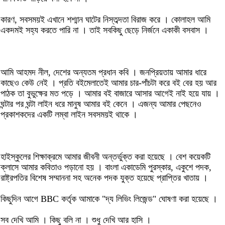
কারণ, সবসময়ই এখানে শশ্মান ঘাটের নিস্তব্দতা বিরাজ করে । কোলাহল আমি
একদমই সহ্য করতে পারি না । তাই সবকিছু ছেড়ে নির্জনে একাকী বসবাস ।
আমি আহমদ নীল, দেশের অন্যতম প্রধান কবি । জনপ্রিয়তায় আমার ধারে
কাছেও কেউ নেই । প্রতি বইমেলাতেই আমার চার-পাঁচটা করে বই বের হয় আর
পাঠক তা বুভুক্ষের মত পড়ে । আমার বই বাজারে আসার আগেই নাই হয়ে যায় ।
ঘন্টার পর ঘন্টা লাইন ধরে মানুষ আমার বই কেনে । এজন্য আমার পেছনেও
প্রকাশকদের একটি লম্বা লাইন সবসময়ই থাকে ।
হাইস্কুলের শিক্ষাক্রমে আমার জীবনী অন্তর্ভুক্ত করা হয়েছে । বেশ কয়েকটি
ক্লাসে আমার কবিতাও পড়ানো হয় । বাংলা একাডেমি পুরস্কার, একুশে পদক,
রাষ্ট্রপতির বিশেষ সম্মাননা সহ অনেক পদক যুক্ত হয়েছে প্রাপ্তির খাতায় ।
কিছুদিন আগে BBC কর্তৃক আমাকে "দ্য লিভিং লিজেন্ড" ঘোষণা করা হয়েছে ।
সব দেখি আমি । কিছু বলি না । শুধু দেখি আর হাসি ।