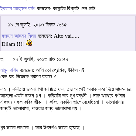
ইরফান আহমেদ বর্ষণ
বলেছেন: কমেন্টের রিপ্লাই দেন ভাই ........
১৯ শে জুলাই, ২০১৩ বিকাল ৩:৪৫
ফরহাদ আহমদ নিলয়
বলেছেন: Aito vai.....
Dilam !!!!
৩|
০৭ ই জুলাই, ২০১৩ রাত ১১:২২
মামুন রশিদ
বলেছেন: আমি তো প্রেমিক, উকিল নই ।
কেন যাব নিজেকে প্রমাণ করতে ?
বাহ । কবিতায় ভালোলাগা জানাতে যাব, তার আগেই অবাক করে দিয়ে সামনে চলে
আসলো একটা দারুন গল্প । কবিতাটা তার মুখ বন্ধনী । দারু ঝরঝরে বর্ণনায়
একজন সফল কবির জীবন । কবিও একদিন ভালোবেসেছিলো । ভালোবাসার
জন্যই ভালোবাসা, পাওয়ার জন্য ভালোবাসা নয় ।
খুব ভালো লাগলো । আর উৎসর্গও ভালো হয়েছে ।