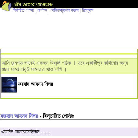
নির্বাচিত পোস্ট
|
লগইন
|
রেজিস্ট্রেশন করুন
|
রিফ্রেস
আমি জন্মগত ভাবেই একজন উৎকৃষ্ট পাঠক । তবে একাকীত্ব কাটানোর জন্য
মাঝে মাঝে নিকৃষ্ট মানের লেখাও লিখি ।
ফরহাদ আহমদ নিলয়
ফরহাদ আহমদ নিলয়
› বিস্তারিত পোস্টঃ
একদিন ভালবেসেছিলাম.......