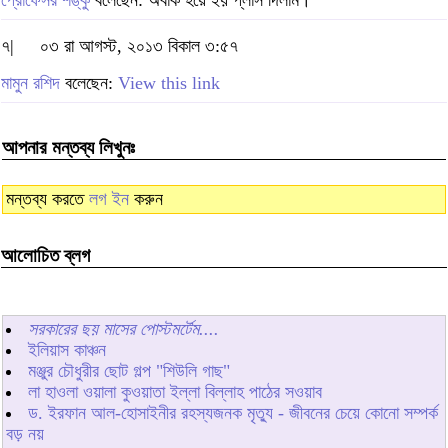
প্রোফেসর শঙ্কু
বলেছেন: অবাক হয়ে ২য় প্লাস দিলাম।
৭|
০৩ রা আগস্ট, ২০১৩ বিকাল ৩:৫৭
মামুন রশিদ
বলেছেন:
View this link
আপনার মন্তব্য লিখুনঃ
মন্তব্য করতে
লগ ইন
করুন
আলোচিত ব্লগ
সরকারের ছয় মাসের পোস্টমর্টেম....
ইলিয়াস কাঞ্চন
মঞ্জুর চৌধুরীর ছোট গল্প "শিউলি গাছ"
লা হাওলা ওয়ালা কুওয়াতা ইল্লা বিল্লাহ পাঠের সওয়াব
ড. ইরফান আল-হোসাইনীর রহস্যজনক মৃত্যু - জীবনের চেয়ে কোনো সম্পর্ক
বড় নয়