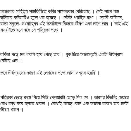
আজকের সাহিত্য সাময়িকীতে কবির সাক্ষাতকার বেরিয়েছে । সেই সাথে নাম
ভূমিকার কবিতাটিও তুলে ধরা হয়েছে । সেটাই পড়ছিল রূপা । স্বামী অফিসে,
বাচ্চা স্কুলে- মধ্যাহ্নের এই সময়টাতে নিজকে ভীষণ একা লাগে তার । তাই এই
সময়টাতে বসে বসে সে পত্রিকা পড়ে ।
কবিতা পড়ে মন খারাপ হয়ে গেছে তার । বুক চিরে অজান্তেই একটা দীর্ঘশ্বাস
বেরিয়ে এল ।
তবে দীর্ঘশ্বাসের কারণ এই লেখকের পক্ষে জানা সম্ভব হয়নি ।
পত্রিকা ছেড়ে রুমে গিয়ে সিডি প্লেয়ারটা ছেড়ে দিল সে । তারপর রিভলিং চেয়ারে
চোখ বন্ধ করে দুলতে থাকল । বোঝাই যাচ্ছে কোন এক অজানা কারণে তার মনটা
ভীষণ খারাপ ।