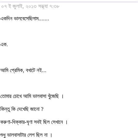
০৭ ই জুলাই, ২০১৩ সন্ধ্যা ৭:৩৮
একদিন ভালবেসেছিলাম.......
এক.
আমি প্রেমিক, বখাটে নই...
তোমার চোখে আমি ভালবাসা খুঁজেছি ।
কিন্তু কি দেখেছি জানো ?
করুণা-ধিক্কার-ঘৃণা সবই ছিল সেখানে ।
শুধু ভালবাসাটার লেশ ছিল না ।