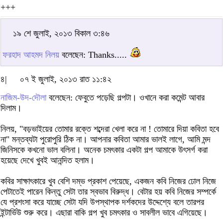
+++
১৯ শে জুলাই, ২০১৩ বিকাল ৩:৪৬
ফরহাদ আহমদ নিলয়
বলেছেন: Thanks.....
৪|
০৭ ই জুলাই, ২০১৩ রাত ১১:৪২
নাজিম-উদ-দৌলা
বলেছেন: ফেবুতে পড়েছি গল্পটা। ওখানে করা কমেন্ট আবার
দিলাম।
নিলয়, "বড়ভাইয়ের তোমার রক্তে শব্দেরা খেলা করে না ! তোমারে দিয়া কবিতা হবে
না" মন্তব্যটা পুরোপুরি ঠিক না। আপনার কবিতা আমার ভালই লাগে, আমি মন্দ
জিনিসকে কখনো ভাল বলিনা। অনেক চমৎকার একটা গল্প আমাকে উৎসর্গ করা
হয়েছে দেখে খুবই আনন্দিত হলাম।
কবির সাক্ষাৎকারে খুব বেশি দম্ভ প্রকাশ পেয়েছে, একজন কবি নিজের ঢোল নিজে
পেটাতেই পারেন কিন্তু সেটা তার স্বভাব বিরুদ্ধ। বেটার হয় কবি নিজের সম্পর্কে
যে প্রশংসা করে যাচ্ছে সেটা যদি উপস্থাপক দর্শকদের উদ্দেশ্যে বলে তারপর
ইন্টার্ভিউ শুরু করে। এছারা বাকি গল্প খুব চমৎকার ও সাবলীল ভাবে এগিয়েছে।