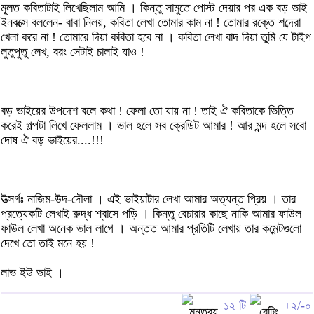
মূলত কবিতাটাই লিখেছিলাম আমি । কিন্তু সামুতে পোস্ট দেয়ার পর এক বড় ভাই
ইনবক্সে বললেন- বাবা নিলয়, কবিতা লেখা তোমার কাম না ! তোমার রক্তে শব্দেরা
খেলা করে না ! তোমারে দিয়া কবিতা হবে না । কবিতা লেখা বাদ দিয়া তুমি যে টাইপ
লুতুপুতু লেখ, বরং সেটাই চালাই যাও !
বড় ভাইয়ের উপদেশ বলে কথা ! ফেলা তো যায় না ! তাই ঐ কবিতাকে ভিত্তি
করেই গল্পটা লিখে ফেললাম । ভাল হলে সব ক্রেডিট আমার ! আর মন্দ হলে সবো
দোষ ঐ বড় ভাইয়ের....!!!
উত্সর্গঃ নাজিম-উদ-দৌলা । এই ভাইয়াটার লেখা আমার অত্যন্ত প্রিয় । তার
প্রত্যেকটি লেখাই রুদ্ধ শ্বাসে পড়ি । কিন্তু বেচারার কাছে নাকি আমার ফাউল
ফাউল লেখা অনেক ভাল লাগে । অন্তত আমার প্রতিটি লেখায় তার কমেন্টগুলো
দেখে তো তাই মনে হয় !
লাভ ইউ ভাই ।
১২ টি
+২/-০