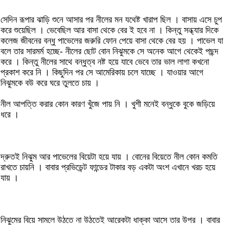
সেদিন রূপার ঝাড়ি শুনে আসার পর নীলের মন যথেষ্ট খারাপ ছিল । বাসায় এসে চুপ
করে শুয়েছিল । ভেবেছিল আর বাসা থেকে বের ই হবে না । কিন্তু সন্ধ্যার দিকে
কলেজ জীবনের বন্ধু পাভেলের জরুরি ফোন পেয়ে বাসা থেকে বের হয় । পাভেল যা
বলে তার সারমর্ম হচ্ছে- নীলের ছোট বোন নিঝুমকে সে অনেক আগে থেকেই পছন্দ
করে । কিন্তু নীলের সাথে বন্ধুত্ব নষ্ট হয়ে যাবে ভেবে তার ভাল লাগা কখনো
প্রকাশ করে নি । কিছুদিন পর সে আমেরিকায় চলে যাচ্ছে । যাওয়ার আগে
নিঝুমকে বউ করে ঘরে তুলতে চায় ।
নীল আপত্তি করার কোন কারণ খুঁজে পায় নি । খুশী মনেই বন্ধুকে বুকে জড়িয়ে
ধরে ।
দ্রুতই নিঝুম আর পাভেলের বিয়েটা হয়ে যায় । বোনের বিয়েতে নীল কোন কমতি
রাখতে চায়নি । বাবার প্রভিডেন্ট ফান্ডের টাকার বড় একটা অংশ এখানে খরচ হয়ে
যায় ।
নিঝুমের বিয়ে সামলে উঠতে না উঠতেই আরেকটা ধাক্কা আসে তার উপর । বাবার