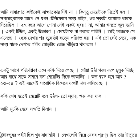
আমি সাধারণত কাউকেই সাক্ষাতকার দিই না । কিন্তু মেয়েটাকে দিতেই হল ।
সপ্তাহখানেক আগে সে যখন টেলিফোনে সময় চাইল, ওর স্বরটা আমাকে থমকে
দিয়েছিল । ২৭ বছর আগে শোনা সেই একই স্বর ! না, আমার শুনতে ভুল হয়নি
। একই টিউন, একই উচ্চারণ । মেয়েটাকে না করতে পারিনি । তাই আজকে সে
এসেছে । ওকে দেখার পর সন্দেহটা সত্যে পরিণত হয় । এই তো সেই মেয়ে, এক
সময় যাকে দেখতে গলির মোড়টায় রোজ দাঁড়িয়ে থাকতাম !
একটু আগে পরিচায়িকা এসে কফি দিয়ে গেছে । ধোঁয়া উঠা গরম কপে চুমুক দিচ্ছি
আর মাঝে মাঝে সামনে বসা মেয়েটির দিকে তাকাচ্ছি । কত বয়স হবে আর ?
২৩-২৪ ? এই বয়সেই সাংবাদিক হিসেবে যথেষ্ট নাম কামিয়েছে ।
কফি শেষ হতেই মেয়েটি বলে উঠল- তো স্যার, শুরু করা যাক ।
আমি মুচকি হেসে সম্মতি দিলাম ।
ইন্টারভ্যুর পর্বটা ছিল খুব সাদামাটা । লেখালেখি নিয়ে যেসব প্রশ্ন ছিল তার উত্তর