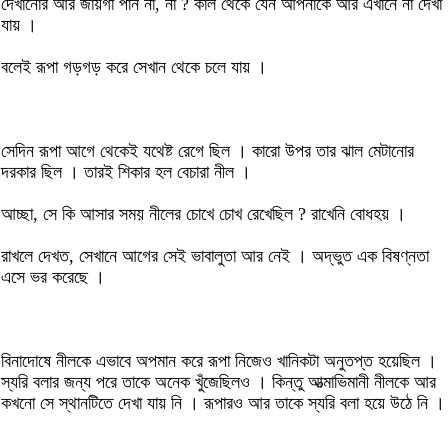
দেখানোর আর জায়গা পান না, না ? কাল থেকে যেন আপনাকে আর এখানে না দেখা
যায় ।
বলেই রূপা গড়গড় করে সেখান থেকে চলে যায় ।
সেদিন রূপা আগে থেকেই যথেষ্ট রেগে ছিল । কারো উপর তার ঝাল মেটানোর
দরকার ছিল । তারই শিকার হল বেচারা নীল ।
আচ্ছা, সে কি আসার সময় নীলের চোখে চোখ রেখেছিল ? রাখেনি বোধহয় ।
রাখলে দেখত, সেখানে আগের সেই ভাবালুতা আর নেই । অদ্ভুত এক বিষণ্নতা
এসে ভর করেছে ।
বিনাদোষে নীলকে এভাবে অপমান করে রূপা নিজেও খানিকটা অনুতপ্ত হয়েছিল ।
স্যরি বলার জন্য পরে তাকে অনেক খুঁজেছিলও । কিন্তু আত্মাভিমানী নীলকে আর
কখনো সে স্থানটিতে দেখা যায় নি । রূপারও আর তাকে স্যরি বলা হয়ে উঠে নি ।