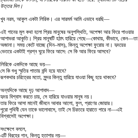
উত্তর দিল।
খুব নরম, আকুল একটা লিরিক। এর সারমর্ম আমি এভাবে ধরছি—
এই গানের মূল কথা হলো প্রিয় মানুষের অনুপস্থিতি, অপেক্ষা আর ফিরে পাওয়ার
আশাভরা আকুতি। প্রিয় মানুষটি হঠাৎ হারিয়ে গেছে—কোথায়, কীভাবে, কেন—তা
অজানা। সময় কেটে যাচ্ছে (দিন–মাস), কিন্তু অপেক্ষা ফুরোয় না। হৃদয়ের
ভেতরে একটাই প্রশ্ন ঘুরে ফিরে আসে: সে কি আর ফিরে আসবে?
লিরিকে একদিকে আছে ভয়—
সে কি শুধু স্মৃতির পাতায় বন্দি হয়ে যাবে?
রূপকথার চরিত্রের মতো, সুন্দর কিন্তু হারিয়ে যাওয়া কিছু হয়ে থাকবে?
অন্যদিকে আছে দৃঢ় আশাবাদ—
হৃদয় বিশ্বাস করতে চায়, সে হারিয়ে যাওয়ার মানুষ নয়।
তার ফিরে আসা মানেই জীবনে আবার আলো, ফুল, প্রাণের জোয়ার।
পুরো পৃথিবী যেন তাকে ভালোবাসে, তাই সে চিরতরে হারাতে পারে না—এই
বিশ্বাসেই অপেক্ষা।
সংক্ষেপে বললে,
এটি বিরহের গান, কিন্তু হতাশার নয়—