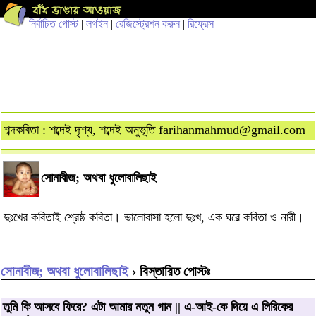
নির্বাচিত পোস্ট
|
লগইন
|
রেজিস্ট্রেশন করুন
|
রিফ্রেস
শব্দকবিতা : শব্দেই দৃশ্য, শব্দেই অনুভূতি
farihanmahmud@gmail.com
সোনাবীজ; অথবা ধুলোবালিছাই
দুঃখের কবিতাই শ্রেষ্ঠ কবিতা। ভালোবাসা হলো দুঃখ, এক ঘরে কবিতা ও নারী।
সোনাবীজ; অথবা ধুলোবালিছাই
› বিস্তারিত পোস্টঃ
তুমি কি আসবে ফিরে? এটা আমার নতুন গান || এ-আই-কে দিয়ে এ লিরিকের