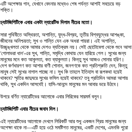
এটি অপেক্ষার গান, যেখানে বেদনার মধ্যেও শেষ পর্যন্ত আশাই সবচেয়ে বড়
শক্তি।
চ্যাটজিপিটিকে এবার একটা ন্যারেটিভ দিলাম নীচের মতো।
সারা পৃথিবীতে অস্থিরতা, অশান্তি, যুদ্ধ-বিগ্রহ, তৃতীয় বিশ্বযুদ্ধের আশঙ্কা,
জীবনের অনিশ্চয়তা; সুখ ও শান্তি যেন এক অধরা পায়রা। এই অশান্তি,
উচ্ছৃঙ্খলতা থেকে আমার দেশও ব্যতিক্রম নয়। সেই ছোটোবেলা থেকে শুনে আসা
'গোলাভরা ধান'-এর সুখ, শান্তি, সমৃদ্ধি কোথায় যেন হারিয়ে গেল। সুখের জন্য
মানুষের মনে কত আকুলতা, কত ব্যাকুলতা। কিন্তু সুখ আজও সোনার হরিণ।
দেশ কর্ণধারগণ কত আশার বাণী শোনান, জনগণকে কত প্রতিশ্রুতি দেন, কিন্তু
মানুষ সেই সুখের নাগাল পাচ্ছে না। সুখ কি তাহলে ইতিহাস বা রূপকথা হয়েই
থাকবে? স্মৃতির জাদুঘরে সুখের ফসিল হয়েই থাকবে? তবু প্রতিদিন আমরা আশায়
থাকি, সুখ একদিন আসবেই। হাসি-আনন্দে মানুষের মন আবার ভরে উঠবে।
উপরে বর্ণিত ন্যারেটিভের আলোকে এবার লিরিকের সারমর্ম বলুন।
চ্যাটজিপিটি এবার নীচের জবাব দিল।
এই ন্যারেটিভের আলোকে দেখলে লিরিকটি আর শুধু একজন প্রিয় মানুষের জন্য
অপেক্ষা থাকে না—এটি হয়ে ওঠে সমষ্টিগত মানুষের, একটি দেশের, এমনকি পুরো