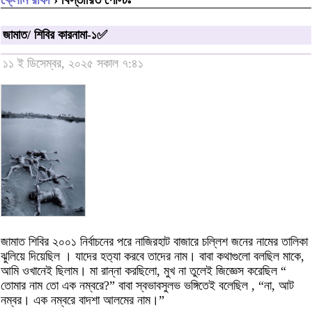
জামাত/ শিবির কারনামা-১✅
১১ ই ডিসেম্বর, ২০২৫ সকাল ৭:৪১
জামাত শিবির ২০০১ নির্বাচনের পরে নাজিরহাট বাজারে চল্লিশ জনের নামের তালিকা
ঝুলিয়ে দিয়েছিল । যাদের হত‍্যা করবে তাদের নাম। বাবা কথাগুলো বলছিল মাকে,
আমি ওখানেই ছিলাম। মা রান্না করছিলো, মুখ না তুলেই জিজ্ঞেস করেছিল “
তোমার নাম তো এক নম্বরে?” বাবা স্বভাবসুলভ ভঙ্গিতেই বলেছিল , “না, আট
নম্বর। এক নম্বরে বাদশা আলমের নাম।”