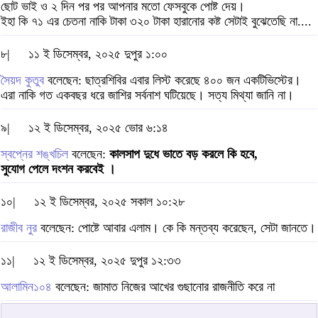
ছোট ভাই ও ২ দিন পর পর আপনার মতো ফেসবুকে পোষ্ট দেয়।
ইহা কি ৭১ এর চেতনা নাকি টাকা ৩২০ টাকা হারানোর কষ্ট সেটাই বুঝেতেছি না....
৮|
১১ ই ডিসেম্বর, ২০২৫ দুপুর ১:০০
সৈয়দ কুতুব
বলেছেন: ছাত্রশিবির এবার লিস্ট করেছে ৪০০ জন একটিভিস্টের।
এরা নাকি গত একবছর ধরে জাশির সর্বনাশ ঘটিয়েছে। সত্য মিথ্যা জানি না।
৯|
১২ ই ডিসেম্বর, ২০২৫ ভোর ৬:১৪
স্বপ্নের শঙ্খচিল
বলেছেন:
কালসাপ দুধে ভাতে বড় করলে কি হবে,
সুযোগ পেলে দংশন করবেই ।
১০|
১২ ই ডিসেম্বর, ২০২৫ সকাল ১০:২৮
রাজীব নুর
বলেছেন: পোষ্টে আবার এলাম। কে কি মন্তব্য করেছেন, সেটা জানতে।
১১|
১২ ই ডিসেম্বর, ২০২৫ দুপুর ১২:৩৩
আলামিন১০৪
বলেছেন: জামাত নিজের আখের গুছানোর রাজনীতি করে না