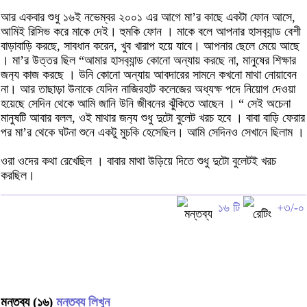
আর একবার শুধু ১৬ই নভেম্বর ২০০১ এর আগে মা’র কাছে একটা ফোন আসে,
আমিই রিসিভ করে মাকে দেই। হুমকি ফোন । মাকে বলে আপনার হাসব‍্যান্ড বেশী
বাড়াবাড়ি করছে, সাবধান করেন, খুব খারাপ হয়ে যাবে। আপনার ছেলে মেয়ে আছে
। মা’র উত্তর ছিল “আমার হাসব‍্যান্ড কোনো অন্যায় করছে না, মানুষের শিক্ষার
জন‍্য কাজ করছে । উনি কোনো অন্যায় আবদারের সামনে কখনো মাথা নোয়াবেন
না। আর তাছাড়া উনাকে যেদিন নাজিরহাট কলেজের অধ্যক্ষ পদে নিয়োগ দেওয়া
হয়েছে সেদিন থেকে আমি জানি উনি জীবনের ঝুঁকিতে আছেন । “ সেই অচেনা
মানুষটি আবার বলল, ওই মাথার জন‍্য শুধু দুটো বুলেট খরচ হবে । বাবা বাড়ি ফেরার
পর মা’র থেকে ঘটনা শুনে একটু মুচকি হেসেছিল। আমি সেদিনও সেখানে ছিলাম ।
ওরা ওদের কথা রেখেছিল । বাবার মাথা উড়িয়ে দিতে শুধু দুটো বুলেটই খরচ
করছিল।
১৬ টি
+৩/-০
মন্তব্য (১৬)
মন্তব্য লিখুন