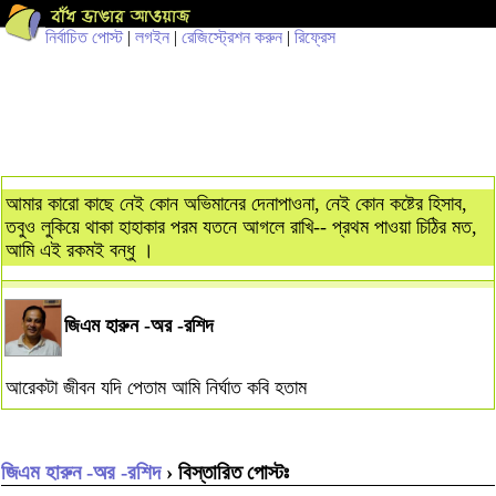
নির্বাচিত পোস্ট
|
লগইন
|
রেজিস্ট্রেশন করুন
|
রিফ্রেস
আমার কারো কাছে নেই কোন অভিমানের দেনাপাওনা, নেই কোন কষ্টের হিসাব,
তবুও লুকিয়ে থাকা হাহাকার পরম যতনে আগলে রাখি-- প্রথম পাওয়া চিঠির মত,
আমি এই রকমই বন্ধু ।
জিএম হারুন -অর -রশিদ
আরেকটা জীবন যদি পেতাম আমি নির্ঘাত কবি হতাম
জিএম হারুন -অর -রশিদ
› বিস্তারিত পোস্টঃ