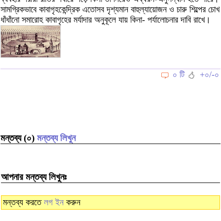
সামগ্রিকভাবে কাবাগৃহকেন্দ্রিক এতোসব দৃশ্যমান বাহুল্যায়োজন ও চারু শিল্পের চোখ
ধাঁধাঁনো সমারোহ কাবাগৃহের মর্যাদার অনুকূলে যায় কিনা- পর্যালোচনার দাবি রাখে।
০ টি
+০/-০
মন্তব্য (০)
মন্তব্য লিখুন
আপনার মন্তব্য লিখুনঃ
মন্তব্য করতে
লগ ইন
করুন