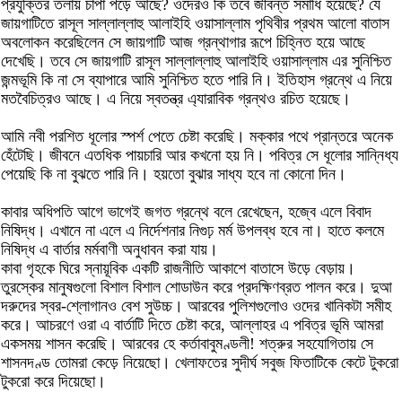
প্রযুক্তির তলায় চাপা পড়ে আছে? ওদেরও কি তবে জীবন্ত সমাধি হয়েছে? যে
জায়গাটিতে রাসূল সাল্লাল্লাহু আলাইহি ওয়াসাল্লাম পৃথিবীর প্রথম আলো বাতাস
অবলোকন করেছিলেন সে জায়গাটি আজ গ্রন্থাগার রূপে চিহ্নিত হয়ে আছে
দেখেছি। তবে সে জায়গাটি রাসূল সাল্লাল্লাহু আলাইহি ওয়াসাল্লাম এর সুনিশ্চিত
জন্মভূমি কি না সে ব্যাপারে আমি সুনিশ্চিত হতে পারি নি। ইতিহাস গ্রন্থে এ নিয়ে
মতবৈচিত্রও আছে। এ নিয়ে স্বতন্ত্র এ্যারাবিক গ্রন্থও রচিত হয়েছে।
আমি নবী পরশিত ধূলোর স্পর্শ পেতে চেষ্টা করেছি। মক্কার পথে প্রান্তরে অনেক
হেঁটেছি। জীবনে এতধিক পায়চারি আর কখনো হয় নি। পবিত্র সে ধূলোর সান্নিধ্য
পেয়েছি কি না বুঝতে পারি নি। হয়তো বুঝার সাধ্য হবে না কোনো দিন।
কাবার অধিপতি আগে ভাগেই জগত গ্রন্থে বলে রেখেছেন, হজ্বে এলে বিবাদ
নিষিদ্ধ। এখানে না এলে এ নির্দেশনার নিগুঢ় মর্ম উপলব্ধ হবে না। হাতে কলমে
নিষিদ্ধ এ বার্তার মর্মবাণী অনুধাবন করা যায়।
কাবা গৃহকে ঘিরে স্নায়ূবিক একটি রাজনীতি আকাশে বাতাসে উড়ে বেড়ায়।
তুরস্কের মানুষগুলো বিশাল বিশাল শোডাউন করে প্রদক্ষিণব্রত পালন করে। দুআ
দরুদের স্বর-শ্লোগানও বেশ সুউচ্চ। আরবের পুলিশগুলোও ওদের খানিকটা সমীহ
করে। আচরণে ওরা এ বার্তাটি দিতে চেষ্টা করে, আল্লাহর এ পবিত্র ভূমি আমরা
একসময় শাসন করেছি। আরবের হে কর্তাবাবুমণ্ডলী! শত্রুর সহযোগিতায় সে
শাসনদণ্ড তোমরা কেড়ে নিয়েছো। খেলাফতের সুদীর্ঘ সবুজ ফিতাটিকে কেটে টুকরো
টুকরো করে দিয়েছো।