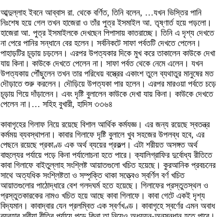
আব্দুল্লাহ ইবনে আব্বাস রা. থেকে বর্ণিত, তিনি বলেন, …যখন ভিস্তির পানি
নিঃশেষ হয়ে গেল তখন হাজেরা ও তাঁর পুত্র ইসমাইল আ. তৃষ্ণার্ত হয়ে পড়লো।
হাজেরা আ. পুত্র ইসমাইলকে দেখছেন পিপাসায় কাতরাচ্ছে। তিনি এ দৃশ্য দেখতে
না পেরে পানির সন্ধানে বের হলেন। সর্বনিকটে সাফা পর্বতটি দেখতে পেলেন।
পাহাড়টির চূড়ায় চড়লেন। এরপর উপত্যকার দিকে মুখ করে তাকালেন কাউকে দেখা
যায় কিনা। কাউকে দেখতে পেলেন না। সাফা পর্বত থেকে নেমে এলেন। যখন
উপত্যকায় পৌঁছুলেন তখন তার পরিধেয় বস্ত্রের একাংশ তুলে ব্যথাতুর মানুষের মত
দৌড়াতে শুরু করলেন। দৌড়িয়ে উপত্যকা পার হলেন। এরপর মারওয়া পর্বতে চড়ে
চূড়ায় গিয়ে দাঁড়ালেন। এবং দৃষ্টি বুলালেন কাউকে দেখা যায় কিনা। কাউকে দেখতে
পেলেন না।… সহিহ বুখারী, হাদিস ৩৩৬৪
কাবাগৃহের গিলাফ নিয়ে রয়েছে বিশাল আর্থিক কর্মযজ্ঞ। এর জন্য রয়েছে স্বতন্ত্র
কর্মময় ব্যবস্থাপনা। কাবার গিলাফে দৃষ্টি বুলালে খুব সহজের উপলব্ধ হবে, এর
পেছনে রয়েছে প্রকাণ্ড এক অর্থ ব্যয়ের প্রকল্প। এটা শরীয়ত অসঙ্গত অর্থ
বাহুল্যের পর্যায়ে পড়ে কিনা পর্যালোচনা হতে পারে। ক্যালিগ্রাফির দুর্বোধ্য রীতিতে
কাবা গিলাফে বাইতুল্লাহ সংশ্লিষ্ট আয়াতগুলো খচিত হয়েছে। কুরআনিক প্রবচনের
সাথে অত্যধিক সংশ্লিষ্টতা ও সম্পৃক্তি থাকা সত্ত্বেও স্বর্ণিল বর্ণ খচিত
আয়াতগুলোর পাঠোদ্ধারে বেশ গলদঘর্ম হতে হয়েছে। গিলাফের প্রস্তুতস্থল ও
প্রস্তুতকারকের নামও খচিত হয়ে আছে কাবা গিলাফে। কাবা গেটে একই দৃশ্য
বিদ্যমান। কাবাদ্বার যেন প্রলম্বিত এক স্বর্ণখণ্ড। কাবাগৃহে স্বর্ণের এমন অবাধ
ব্যবহার শরীয়া রীতির পর্যায়ে পড়ে কিনা তা নিয়েও অধ্যয়ন-অনুসন্ধান হতে পারে।