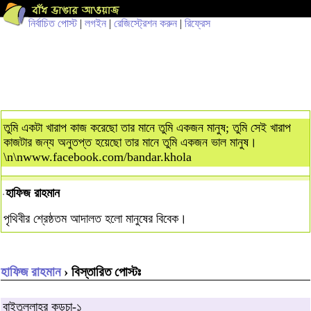
নির্বাচিত পোস্ট
|
লগইন
|
রেজিস্ট্রেশন করুন
|
রিফ্রেস
তুমি একটা খারাপ কাজ করেছো তার মানে তুমি একজন মানুষ; তুমি সেই খারাপ
কাজটার জন্য অনুতপ্ত হয়েছো তার মানে তুমি একজন ভাল মানুষ।
\n\nwww.facebook.com/bandar.khola
হাফিজ রাহমান
পৃথিবীর শ্রেষ্ঠতম আদালত হলো মানুষের বিবেক।
হাফিজ রাহমান
› বিস্তারিত পোস্টঃ
বাইতুল্লাহর কড়চা-১