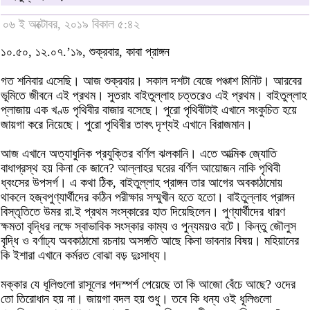
০৬ ই অক্টোবর, ২০১৯ বিকাল ৫:৪২
১০.৫০, ১২.০৭.’১৯, শুক্রবার, কাবা প্রাঙ্গন
গত শনিবার এসেছি। আজ শুক্রবার। সকাল দশটা বেজে পঞ্চাশ মিনিট। আরবের
ভূমিতে জীবনে এই প্রথম। সুতরাং বাইতুল্লাহ চত্তরেও এই প্রথম। বাইতুল্লাহ
প্লাজায় এক খণ্ড পৃথিবীর বাজার বসেছে। পুরো পৃথিবীটাই এখানে সংকুচিত হয়ে
জায়গা করে নিয়েছে। পুরো পৃথিবীর তাবৎ দৃশ্যই এখানে বিরাজমান।
আজ এখানে অত্যাধুনিক প্রযুক্তির বর্ণিল ঝলকানি। এতে আত্মিক জ্যোতি
বাধাগ্রস্থ হয় কিনা কে জানে? আল্লাহর ঘরের বর্ণিল আয়োজন নাকি পৃথিবী
ধ্বংসের উপসর্গ। এ কথা ঠিক, বাইতুল্লাহ প্রাঙ্গন তার আগের অবকাঠামোয়
থাকলে হজ্বপুণ্যার্থীদের কঠিন পরীক্ষার সম্মুখীন হতে হতো। বাইতুল্লাহ প্রাঙ্গন
বিস্তৃতিতে উমর রা.ই প্রথম সংস্কারের হাত দিয়েছিলেন। পুণ্যার্থীদের ধারণ
ক্ষমতা বৃদ্ধির লক্ষে স্বাভাবিক সংস্কার কাম্য ও পুন্যময়ও বটে। কিন্তু জৌলুস
বৃদ্ধি ও বর্ণাঢ্য অবকাঠামো রচনায় অসঙ্গতি আছে কিনা ভাবনার বিষয়। মহিয়ানের
কি ইশারা এখানে কর্মরত বোঝা বড় দুঃসাধ্য।
মক্কার যে ধূলিগুলো রাসূলের পদস্পর্শ পেয়েছে তা কি আজো বেঁচে আছে? ওদের
তো তিরোধান হয় না। জায়গা বদল হয় শুধু। তবে কি ধন্য ওই ধূলিগুলো