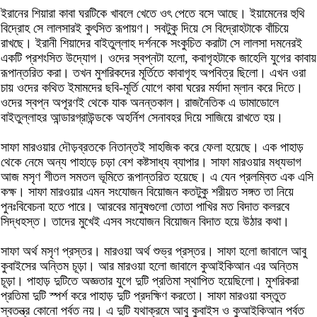
ইরানের শিয়ারা কাবা ঘরটিকে খাবলে খেতে ওৎ পেতে বসে আছে। ইয়ামেনের হুথি
বিদ্রোহ সে লালসারই কুৎসিত রূপায়ণ। সবটুকু দিয়ে সে বিদ্রোহটাকে বাঁচিয়ে
রাখছে। ইরানী শিয়াদের বাইতুল্লাহ দর্শনকে সংকুচিত করাটা সে লালসা দমনেরই
একটি প্রশংসিত উদ্যোগ। ওদের স্বপ্নটা হলো, কবাগৃহটাকে জাহেলি যুগের কাবায়
রূপান্তরিত করা। তখন মুশরিকদের মূর্তিতে কাবাগৃহ অপবিত্র ছিলো। এখন ওরা
চায় ওদের কথিত ইমামদের ছবি-মূর্তি যোগে কাবা ঘরের মর্যাদা ম্লান করে দিতে।
ওদের স্বপ্ন অপূরণই থেকে যাক অনন্তকাল। রাজনৈতিক এ ডামাডোলে
বাইতুল্লাহর আন্ডারগ্রাউন্ডকে অহর্নিশ সেনাবহর দিয়ে সাজিয়ে রাখতে হয়।
সাফা মারওয়ার দৌড়ব্রতকে নিতান্তই সাহজিক করে ফেলা হয়েছে। এক পাহাড়
থেকে নেমে অন্য পাহাড়ে চড়া বেশ কষ্টসাধ্য ব্যাপার। সাফা মারওয়ার মধ্যভাগ
আজ মসৃণ শীতল সমতল ভূমিতে রূপান্তরিত হয়েছে। এ যেন প্রলম্বিত এক এসি
কক্ষ। সাফা মারওয়ার এমন সংযোজন বিয়োজন কতটুকু শরীয়ত সঙ্গত তা নিয়ে
পুনঃবিবেচনা হতে পারে। আরবের মানুষগুলো তোতা পাখির মত বিদাত কলরবে
সিদ্ধহস্ত। তাদের মুখেই এসব সংযোজন বিয়োজন বিদাত হয়ে উঠার কথা।
সাফা অর্থ মসৃণ প্রস্তর। মারওয়া অর্থ শুভ্র প্রস্তর। সাফা হলো জাবালে আবু
কুবাইসের অন্তিম চূড়া। আর মারওয়া হলো জাবালে কুআইকিআন এর অন্তিম
চূড়া। পাহাড় দুটিতে অজ্ঞতার যুগে দুটি প্রতিমা স্থাপিত হয়েছিলো। মুশরিকরা
প্রতিমা দুটি স্পর্শ করে পাহাড় দুটি প্রদক্ষিণ করতো। সাফা মারওয়া বস্তুত
স্বতন্ত্র কোনো পর্বত নয়। এ দুটি যথাক্রমে আবু কুবাইস ও কুআইকিআন পর্বত