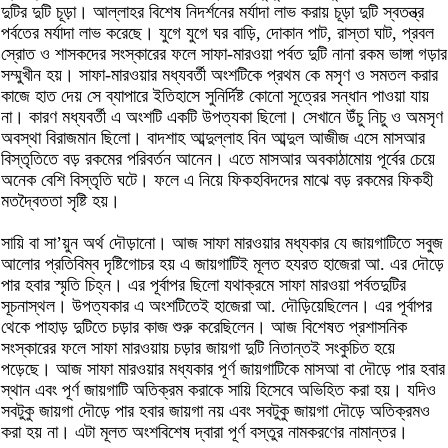
দুটির দুটি চূড়া। আল্লাহর বিশেষ নিদর্শনের মর্যাদা লাভ করায় চূড়া দুটি স্বতন্ত্র
পর্বতের মর্যাদা লাভ করেছে। যুগে যুগে ঘর বাড়ি, দোকান পাট, রাস্তা ঘাট, প্রবল
স্রোত ও শাসকদের সংস্কারের ফলে সাফা-মারওয়া পর্বত দুটি নানা রকম ভাঙ্গা গড়ার
সম্মুখীন হয়। সাফা-মারওয়ার মধ্যবর্তী অংশটিকে প্রথম কে মসৃণ ও সমতল করার
কাজে হাত দেয় সে ব্যাপারে ইতিহাসে সুনির্দিষ্ট কোনো সূত্রের সন্ধান পাওয়া যায়
না। কারণ মধ্যবর্তী এ অংশটি একটি উপত্যকা ছিলো। সেখানে উঁচু নিচু ও অমসৃণ
অবস্থা বিরাজমান ছিলো। বাদশাহ আব্দুল্লাহ বিন আব্দুল আজীজ এসে মাসআর
বিস্তৃতিতে বড় রকমের পরিবর্তন আনেন। এতে মাসআর অবকাঠামোয় পূর্বের চেয়ে
অনেক বেশি বিস্তৃতি ঘটে। ফলে এ নিয়ে ফিকহবিদদের মাঝে বড় রকমের ফিকহী
মতদ্বৈততা সৃষ্টি হয়।
সায়ি বা সা’য়ুন অর্থ দৌড়ানো। আজ সাফা মারওয়ার মধ্যকার যে জায়গাটিতে সবুজ
আলোর প্রতিবিম্ব দৃষ্টিগোচর হয় এ জায়গাটিই মূলত হযরত হাজেরা আ. এর দৌড়ে
পার হবার স্মৃতি চিহ্ন। এর পূর্বাপর ছিলো যথাক্রমে সাফা মারওয়া পর্বতদুটির
সূচনাস্থল। উপত্যকার এ অংশটিতেই হাজেরা আ. দৌড়িয়েছিলেন। এর পূর্বাপর
থেকে পাহাড় দুটিতে চড়ার কাজ শুরু করেছিলেন। আজ বিশেষত প্রশাসনিক
সংস্কারের ফলে সাফা মারওয়ায় চড়ার জায়গা দুটি নিতান্তই সংকুচিত হয়ে
পড়েছে। আজ সাফা মারওয়ার মধ্যকার পূর্ণ জায়গাটিকে মাসআ বা দৌড়ে পার হবার
স্থান এবং পূর্ণ জায়গাটি অতিক্রম করাকে সায়ি হিসেবে অভিহিত করা হয়। যদিও
সবটুকু জায়গা দৌড়ে পার হবার জায়গা নয় এবং সবটুকু জায়গা দৌড়ে অতিক্রমও
করা হয় না। এটা মূলত অংশবিশেষ দ্বারা পূর্ণ বস্তুর নামকরণের নামান্তর।