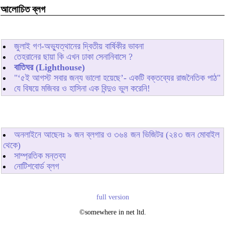
আলোচিত ব্লগ
জুলাই গণ-অভ্যুত্থানের দ্বিতীয় বার্ষিকীর ভাবনা
তেহরানের ছায়া কি এখন ঢাকা সেনানিবাসে ?
বাতিঘর (Lighthouse)
"‘৫ই আগস্ট সবার জন্য ভালো হয়েছে’- একটি বক্তব্যের রাজনৈতিক পাঠ"
যে বিষয়ে মজিবর ও হাসিনা এক বিন্দুও ভুল করেনি!
অনলাইনে আছেনঃ
৯
জন ব্লগার ও
৩৬৪
জন ভিজিটর (২৪৩ জন মোবাইল
থেকে)
সাম্প্রতিক মন্তব্য
নোটিশবোর্ড ব্লগ
full version
©somewhere in net ltd.