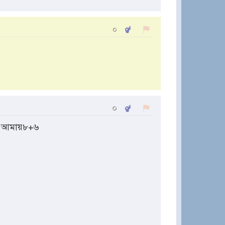
০
০
ে আমায়৮+৬