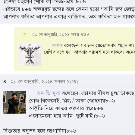
হাওয়া মহলের শোক কী! নিস্তব্ধতায়।৮+৬
এইভাবে ৮+৬ অক্ষরবৃত্ত ছন্দের হলে কেমন হতো? আমি ছন্দ জোড়া
আপনার কবিতা আপনার একান্ত ব্যক্তিগত, তবে কবিতা ছন্দ থাকলে
২০ শে জানুয়ারি, ২০২৪ সন্ধ্যা ৭:৪৫
লেখক
বলেছেন: সব ছন্দ হয়তো সবার পছন্দ না
বেশি রাখতে হয়। আপনার পরামর্শ মনে থাকবে। অনেক
৪.
২০ শে জানুয়ারি, ২০২৪ সকাল ১১:৩১
এম ডি মুসা
বলেছেন: তোমার দীঘল চুল/ ডাকছ
রোজ বিকেলেই, স্নিগ্ধ / ডাকা জোছনায়৮+৬
আকুতি নিয়ে কাতর করুণার স্বরে৮+৬
এলোমেলো হয়ে আমি- ছুটে যাই।৮+৬
রিক্ততার অনুভব হলে জাগানিয়া৮+৬