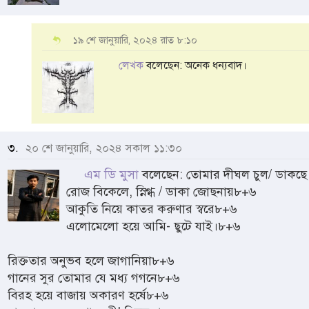
১৯ শে জানুয়ারি, ২০২৪ রাত ৮:১০
লেখক
বলেছেন: অনেক ধন্যবাদ।
৩.
২০ শে জানুয়ারি, ২০২৪ সকাল ১১:৩০
এম ডি মুসা
বলেছেন: তোমার দীঘল চুল/ ডাকছ
রোজ বিকেলে, স্নিগ্ধ / ডাকা জোছনায়৮+৬
আকুতি নিয়ে কাতর করুণার স্বরে৮+৬
এলোমেলো হয়ে আমি- ছুটে যাই।৮+৬
রিক্ততার অনুভব হলে জাগানিয়া৮+৬
গানের সুর তোমার যে মধ্য গগনে৮+৬
বিরহ হয়ে বাজায় অকারণ হর্ষে৮+৬