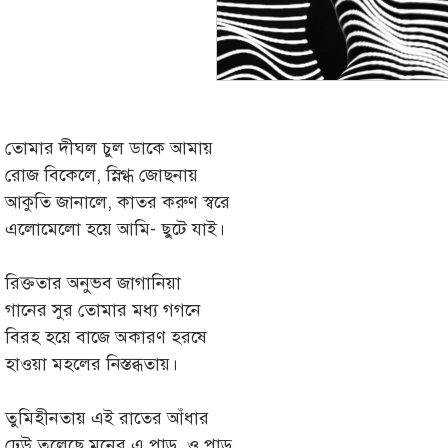
তোমার দীঘল চুল ডাকে আমায়
রোজ বিকেলে, স্নিগ্ধ জোছনায়
আকুতি জানালে, কাতর করুণ স্বরে
এলোমেলো হয়ে আমি- ছুটে যাই।
রিক্ততার অনুভব জাগানিয়া
গানের সুর তোমার মধ্য গগনে
বিরহ হয়ে বাজে অকারণ হরষে
হাওয়া মহলের নিস্তব্ধতায়।
তুমিহীনতায় এই রাতের আঁধার
ঢেউ তুলেছে মনের এ পাড়, ও পাড়