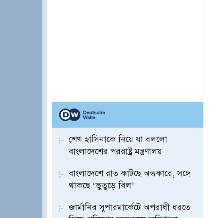
শেখ হাসিনাকে নিয়ে যা বললো
বাংলাদেশের পররাষ্ট্র মন্ত্রণালয়
বাংলাদেশে রাত কাটছে অন্ধকারে, সঙ্গে
থাকছে ‘ভুতুড়ে বিল’
জার্মানির সুপারমার্কেটে অপরাধী ধরতে