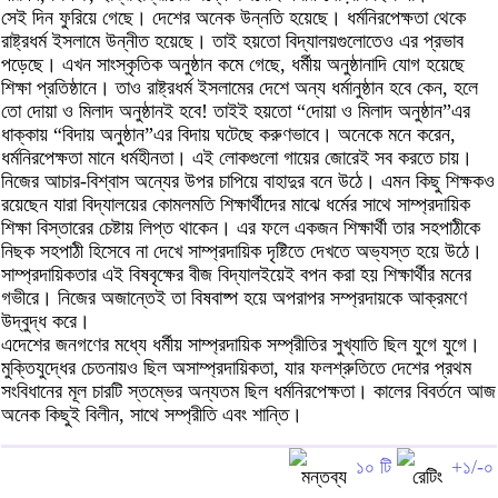
সেই দিন ফুরিয়ে গেছে। দেশের অনেক উন্নতি হয়েছে। ধর্মনিরপেক্ষতা থেকে
রাষ্ট্রধর্ম ইসলামে উন্নীত হয়েছে। তাই হয়তো বিদ্যালয়গুলোতেও এর প্রভাব
পড়েছে। এখন সাংস্কৃতিক অনুষ্ঠান কমে গেছে, ধর্মীয় অনুষ্ঠানাদি যোগ হয়েছে
শিক্ষা প্রতিষ্ঠানে। তাও রাষ্ট্রধর্ম ইসলামের দেশে অন্য ধর্মানুষ্ঠান হবে কেন, হলে
তো দোয়া ও মিলাদ অনুষ্ঠানই হবে! তাইই হয়তো “দোয়া ও মিলাদ অনুষ্ঠান”এর
ধাক্কায় “বিদায় অনুষ্ঠান”এর বিদায় ঘটেছে করুণভাবে। অনেকে মনে করেন,
ধর্মনিরপেক্ষতা মানে ধর্মহীনতা। এই লোকগুলো গায়ের জোরেই সব করতে চায়।
নিজের আচার-বিশ্বাস অন্যের উপর চাপিয়ে বাহাদুর বনে উঠে। এমন কিছু শিক্ষকও
রয়েছেন যারা বিদ্যালয়ের কোমলমতি শিক্ষার্থীদের মাঝে ধর্মের সাথে সাম্প্রদায়িক
শিক্ষা বিস্তারের চেষ্টায় লিপ্ত থাকেন। এর ফলে একজন শিক্ষার্থী তার সহপাঠীকে
নিছক সহপাঠী হিসেবে না দেখে সাম্প্রদায়িক দৃষ্টিতে দেখতে অভ্যস্ত হয়ে উঠে।
সাম্প্রদায়িকতার এই বিষবৃক্ষের বীজ বিদ্যালইয়েই বপন করা হয় শিক্ষার্থীর মনের
গভীরে। নিজের অজান্তেই তা বিষবাষ্প হয়ে অপরাপর সম্প্রদায়কে আক্রমণে
উদ্বুদ্ধ করে।
এদেশের জনগণের মধ্যে ধর্মীয় সাম্প্রদায়িক সম্প্রীতির সুখ্যাতি ছিল যুগে যুগে।
মুক্তিযুদ্ধের চেতনায়ও ছিল অসাম্প্রদায়িকতা, যার ফলশ্রুতিতে দেশের প্রথম
সংবিধানের মূল চারটি স্তম্ভের অন্যতম ছিল ধর্মনিরপেক্ষতা। কালের বিবর্তনে আজ
অনেক কিছুই বিলীন, সাথে সম্প্রীতি এবং শান্তি।
১০ টি
+১/-০