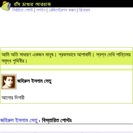
নির্বাচিত পোস্ট
|
লগইন
|
রেজিস্ট্রেশন করুন
|
রিফ্রেস
আমি অতি সাধারণ একজন মানুষ। প্রবলভাবে আশাবাদী। স্বপ্ন দেখি শান্তিময়
সমৃদ্ধ পৃথিবীর।
জহিরুল ইসলাম সেতু
আলোর দিশারী
জহিরুল ইসলাম সেতু
› বিস্তারিত পোস্টঃ