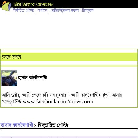
নির্বাচিত পোস্ট
|
লগইন
|
রেজিস্ট্রেশন করুন
|
রিফ্রেস
চলছে চলবে
হাসান কালবৈশাখী
আমি দুর্বার, আমি ভেঙ্গে করি সব চুরমার। আমি কালবৈশাখীর ঝড়! আমার
ফেসবুকইডি www.facebook.com/norwstorm
হাসান কালবৈশাখী
› বিস্তারিত পোস্টঃ