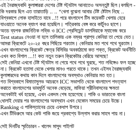
এই নৈরাজ্যবাদি কুলাঙ্গাররা দেশের টেষ্ট স্ট্যটাস আনাতেও অসন্তুষ্ট ছিল।বলছিল -
কি দরকার ছিল এত তারাতাড়ি .. .. “খেলা বুঝেনা আবার টেষ্ট ষ্টেটাস নিছে ..
বিশ্বকাপে লোক হাসাইতে যাবে ..!! পরে বাংলাদেশ টিম কয়েকটি খেলায় হেরে
যাওয়াতে অনেক ব্যাংগ করা হয়েছিল। পত্রিকায় বেঙ্গ করে কার্টুনও ছাপে।
অতচ ব্যপক রাজনিতিক লব্বিং ও ICC প্রেসিডেন্ট ডালমিয়াকে ম্যানেজ করে
Test status নেওয়া না হলে তালিকায় এক নম্বর প্রাপ্য কেনিয়া তা পেয়ে যেত।
আমরা ক্রিকেটে ২০-২৫ বছর পিছিয়ে পরতাম। কেনিয়ার মত পথে পথে ঘুরতাম।
এখন বাংলাদেশের ক্রিকেট ক্ষেত্র বিসিবির অবকাঠামো কত শক্ত, ক্রিকেট অর্থনীতি
এখন কত বিশাল ...!! কত নতুন তরুন ক্রিকেটার বেরিয়ে আসছে!
সেই কেনিয়া এখনো টেষ্ট স্ট্যটাস না পেয়ে পথে পথে ঘুরছে, শত লবিঙ্গেও ফল হচ্ছে
না। ক্রিকেট হতাসা থেকে খেলার মানও পরতে থাকে। তখন এইসব নৈরাজ্যবাদি
কুলাঙ্গারদের কথায় কান দিলে বাংলাদেশের অবস্থাও কেনিয়ার মত হত।
গত বিশ্বকাপে বিমাতাসুলভ আচরনে ICC সভাপতি থেকে বাংলাদেশ পদত্যাগ
করাতে বাংলাদেশের ভাবমুর্তি অনেক বেড়েছে, মাফিয়া শ্রীনিবাসনের ক্ষমতা
অনেকটাই খর্ব হয়েছে, এখন একদম শেষ হয়েগেছে। পাকি ও ভারতকে বাংলা
ধোলাই দেয়ার পর বাংলাদেশের অবস্থান এখন যেকোন সময়ের চেয়ে উচ্চে।
Ranking এ পাকিস্তানের চেয়ে একধাপ উপরে।
এখন টিভিরুমে আর কেউ পাকি জয়ে প্রকাশ্যে উল্লাস করার সাহস পায় না।
সেই দিনটির স্মৃতিচারন - খালেদ মাসুদ পাইলট