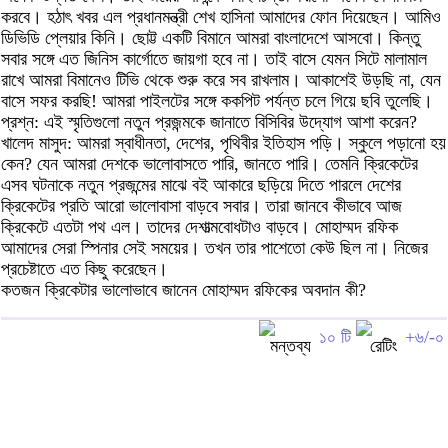
করবে। হঠাৎ খবর এল প্রধানমন্ত্রী শেখ হাসিনা আমাদের ফোন দিয়েছেন। আমিও
ডিভিডি প্লেয়ার কিনি। ছোট্ট একটি বিমানে আমরা বাংলাদেশে আসবো। কিন্তু
সবার সঙ্গে এত জিনিস কার্গোতে জায়গা হবে না। তাই বাসে যেমন সিটে মালামাল
রাখে আমরা বিমানেও টিভি থেকে শুরু করে সব রাখলাম। আকাশেই উড়ছি না, যেন
বাসে সফর করছি! আমরা পাইলটের সঙ্গে ককপিট পর্যন্ত চলে গিয়ে ছবি তুলেছি।
প্রশ্ন: এই স্মৃতিগুলো নতুন প্রজন্মকে জানাতে বিসিবির উদ্যোগ আশা করেন?
খালেদ মাসুদ: আমরা স্বাধীনতা, দেশের, পৃথিবীর ইতিহাস পড়ি। স্কুলে পড়ানো হয়
কেন? যেন আমরা দেশকে ভালোবাসতে পারি, জানতে পারি। তেমনি ক্রিকেটের
এসব ঘটনাকে নতুন প্রজন্মের মাঝে বই আকারে ছড়িয়ে দিতে পারলে দেশের
ক্রিকেটের প্রতি আরো ভালোবাসা বাড়বে সবার। তারা জানবে কীভাবে আজ
ক্রিকেটে এতটা পথ এল। তাদের দেশাত্মবোধটাও বাড়বে। মোহাম্মদ রফিক
আমাদের সেরা স্পিনার সেই সময়ের। তখন তার পাশেতো কেউ ছিল না। নিজের
প্রচেষ্টাতে এত কিছু করেছেন।
কতজন ক্রিকেটার ভালোভাবে জানেন মোহাম্মদ রফিকের অবদান কী?
১০ টি
+৬/-০