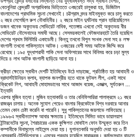
উপগ্রহ কেন্দ্র বসানোর সিদ্ধান্ত নেয় যুদ্ধবিধ্বস্ত সদ্য স্বাধীন দেশটি,
বেতবুনিয়া কেন্দ্রটি অগ্রাধিকার ভিত্তিতে ৩বছরেই চালুকরা হয়, ডিজিটাল
বাংলাদেশের প্রাথমিক সুচনা সেখানেই। চট্টগ্রাম বন্দর মাইনমুক্ত করে চালু করতে
২ বছর লেগেছিল রুশ নৌবাহিনীর। ২ বছরে মাইন দুর্ঘটনায় প্রান হারিয়েছিলেন
ডজন খানেক অকুতভয় সোভিয়েট নাবিক, পতেঙ্গায় এখনো সেই অকুতভয় বীর
সোভিয়েট নৌসেনাদের সমাধী আছে। সেসময়কালেই ফৌজদারহাটে তৈরি হয়েছিল
দেশের প্রথম মিলিটারি একাডেমী। কিন্তু তখনো বিপুল সংখক সেনা সহ ৪ লক্ষ
বাংগালী তখনো পাকিস্তানে আটক। ৩বছরের বেশী সময় আটকে জিম্মি করে
রেখেছে। ১৯৫ যুদ্ধাপরাধী পাকি সেনা অফিসারের সাথে বিনিময় করে চড়া মুল্য
দিয়ে ৪ লাখ আটক বাংগালী ছাড়িয়ে আনা হয়।
ক্রীড়া ক্ষেত্রে স্বাধীন দেশটি ইতিমিধ্যে উঠে দাড়াচ্ছে, প্রতিষ্ঠিত হয় আবাহনী ও
ব্রাদার্সইউনিয়ন ক্লাব, ব্যাপক জনপ্রীয় হতে থাকে ফুটবল লীগ, একই সাথে
ক্রিকেট লিগ, আবাহনী মোহামডানের সাথে আজাদ বয়েজ, এজাক্স, সুর্যতরুন ...
ইত্যাদি
এরপর মুজিব হত্যা। মুজিব হত্যাকারি ও তার বেনিফিসারিরা পালাক্রমে ২১ বছর
রাজত্ত্ব চালায়। অনেক সুযোগ পেয়েও বাংলার ক্রিকেটকে বিশ্ব দরবারে আনার
তেমন কোন চেষ্টা করেনি বা পারেনি। সুধু পাকিস্তানের জয়লাভে লাফিয়েছে।
১৯৯৬এ স্বাধীনতাপক্ষ আবার ক্ষমতায়। ইতিমধ্যে সিমিত ভাবে ডায়ালয়াপ
ইন্টারনেটের সুচনা, শৈরাচারের একক কুক্ষিগত মোবাইল ফোন উম্মুক্ত করে তিন
কম্পানীকে বিনামুল্যে লাইসেন্স দেয়া হয়। যুগান্তকারি অনুমতি দেয়া হয় ৩ টি
বেসরকারি টেলিভিশনকে। এসবের প্রভাব হয়েছিল মারাত্ত্বক। কর্মসংস্থান বাড়তে