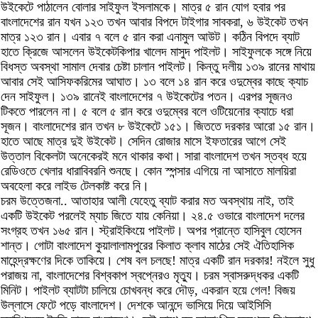
উইকেটে পাঠালেন বোলার সাইফুল ইসলামকে। মাত্র ৫ রান যোগ হবার পর
বাংলাদেশের রান যখন ১২৩ তখন আবার বিপদে টাইগার সাবকরা, ৬ উইকেট তখন
মাত্র ১২৩ রান। এবার ৭ বলে ৫ রান করা এনামুল আউট। কঠিন বিপদে ব্যাট
হাতে ক্রিজে আসলেন উইকেটকিপার খালেদ মাসুদ পাইলট। সাইফুলকে সঙ্গে নিয়ে
বিধস্ত অবস্থা সামাল দেবার চেষ্টা চালান পাইলট। কিন্তু দলীয় ১৩৯ রানের মাথায়
আবার সেই আসিফকরিমের আঘাত। ১৩ বলে ১৪ রান করে ওদুম্বের কাছে ক্যাচ
দেন সাইফুল। ১৩৯ রানেই বাংলাদেশের ৭ উইকেটের পতন। এরপর সূজনও
টিকতে পারলেন না। ৫ বলে ৫ রান করে ওদুম্বের বলে ওটিয়েনোর ক্যাচে ধরা
সূজন। বাংলাদেশের রান তখন ৮ উইকেটে ১৫১। জিততে দরকার আরো ১৫ রান।
হাতে আছে মাত্র দুই উইকেট। সেদিন রোজার মাসে ইফতারের আগে সেই
উত্তাল বিকেলটা অনেকেরই মনে থাকার কথা। সারা বাংলাদেশ তখন স্তব্ধ হয়ে
রেডিওতে খেলার ধারাবিবরনি শুনছে। কোন স্পন্সার এগিয়ে না আসাতে মালয়িরা
অবহেলা করে লাইভ টেলকাষ্ট করে নি।
চরম উত্তেজনা.. আতাহার আলী যেহেতু ব্যাট করার মত অবস্থায় নাই, তাই
একটি উইকেট পরলেই ম্যাচ জিতে যায় কেনিয়া। ২৪.৫ ওভারে বাংলাদেশ দলের
সংগ্রহ তখন ১৬৫ রান। স্ট্রাইকিংয়ে পাইলট। অপর প্রান্তে হাসিবুল হোসেন
শান্ত। গোটা বাংলাদেশ কুয়ালালামপুরের কিলাত ক্লাব মাঠের সেই ঐতিহাসিক
মাহেন্দ্রক্ষণের দিকে তাকিয়ে। শেষ বল চলছে! মাত্র একটি রান দরকার! নইলে সুধু
পরাজয় না, বাংলাদেশের বিশ্বকাপ স্বপ্নেরও মৃত্যু। চরম স্বাসরুদ্ধকর একটি
মিনিট। পাইলট ব্যাটটা চালিয়ে চোখবন্ধ করে দৌড়, একরান হয়ে গেল! বিজয়
উল্লাসে ফেটে পড়ে বাংলাদেশ। দেশকে আনন্দে ভাসিয়ে দিয়ে আইসিসি