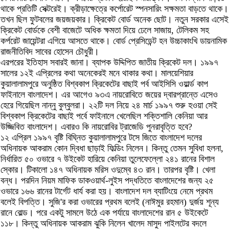
থাকে প্রতিটি সেক্টরেই। ক্রীড়াক্ষেত্রে কর্পোরেট স্পনসারিং সক্ষমতা বাড়তে থাকে।
তখন ছিল ফুটবলের জয়জয়কার। ক্রিকেট বোর্ড অনেক ছোট। নতুন সরকার এসেই
ক্রিকেট বোর্ডকে বেশী বাজেটে অধিক ক্ষমতা দিয়ে ঢেলে সাজায়, টেলিকম সহ
কর্পরেট জায়েন্টরা এগিয়ে আসতে থাকে। বোর্ড প্রেসিডেন্ট হন উচ্চাকাংখি ডায়নামিক
রাজনীতিবিদ সাবের হোসেন চৌধুরী।
এরপরের ইতিহাস সবারই জানা। ব্যাপক উদ্দিপিত জাতীয় ক্রিকেট দল। ১৯৯৭
সালের ১২ই এপ্রিলের কথা অনেকেরই মনে থাকার কথা। মালয়েশিয়ার
কুয়ালালামপুরে অনুষ্ঠিত বিশ্বকাপ ক্রিকেটের বাছাই পর্ব আইসিসি ওয়ার্ল্ড কাপ
ফাইনালে বাংলাদেশ। এর আগেও ৯৩এ নায়রোবিতে জয়ের দ্বারপ্রান্তে এসেও
হেরে গিয়েছিল নান্নু বুল্বুলরা। ২২টি দল নিয়ে ২৪ মার্চ ১৯৯৭ শুরু হওয়া সেই
বিশ্বকাপ ক্রিকেটের বাছাই পর্বে ফাইনালে খেলেছিল শক্তিশালি কেনিয়া আর
উজ্জিবিত বাংলাদেশ। এবারও কি নায়রোবির ট্রাজেডি পুনরাবৃত্তি হবে?
১২ এপ্রিল ১৯৯৭ বৃষ্টি বিঘ্নিত কুয়ালালামপুরে টসে জিতে বাংলাদেশ দলের
অধিনায়ক আকরাম কোন দ্বিধা ছাড়াই ফিল্ডিং নিলেন। কিন্তু তেমন সুবিধা হলনা,
নির্ধারিত ৫০ ওভারে ৭ উইকেট হারিয়ে কেনিয়া তুলেফেল্লো ২৪১ রানের বিশাল
স্কোর। টিকালো ১৪৭ অধিনায়ক মরিস ওদুম্বে ৪৩ রান। তারপর বৃষ্টি। খেলা
বন্ধ। পরদিন নিয়ম মাফিক ডাকওয়ার্থ-লুইস পদ্ধতিতে বাংলাদেশের জন্য ২৫
ওভারে ১৬৬ রানের টার্গেট ধার্য করা হয়। বাংলাদেশ দল ব্যাটিংয়ে নেমে প্রথম
বলেই বিপত্তি। সুজি'র করা ওভারের প্রথম বলেই (নাঈমুর রহমান) দুর্জয় শূন্য
রানে বোল্ড। পরে একটু সামলে উঠে এক পর্যায়ে বাংলাদেশের রান ৫ উইকেটে
১১৮। কিন্তু অধিনায়ক আকরাম ঝুকি নিলেন খালেদ মাসুদ পাইলটের বদলে