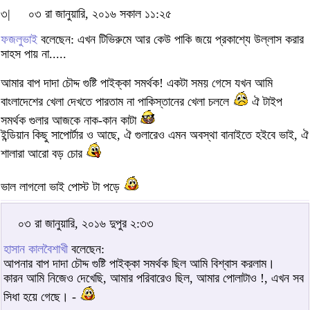
৩|
০৩ রা জানুয়ারি, ২০১৬ সকাল ১১:২৫
ফজলুভাই
বলেছেন: এখন টিভিরুমে আর কেউ পাকি জয়ে প্রকাশ্যে উল্লাস করার
সাহস পায় না.....
আমার বাপ দাদা চৌদ্দ গুষ্টি পাইক্কা সমর্থক! একটা সময় গেসে যখন আমি
বাংলাদেশের খেলা দেখতে পারতাম না পাকিস্তানের খেলা চললে
ঐ টাইপ
সমর্থক গুলার আজকে নাক-কান কাটা
ইন্ডিয়ান কিছু সাপোর্টার ও আছে, ঐ গুলারেও এমন অবস্থা বানাইতে হইবে ভাই, ঐ
শালারা আরো বড় চোর
ভাল লাগলো ভাই পোস্ট টা পড়ে
০৩ রা জানুয়ারি, ২০১৬ দুপুর ২:৩৩
হাসান কালবৈশাখী
বলেছেন:
আপনার বাপ দাদা চৌদ্দ গুষ্টি পাইক্কা সমর্থক ছিল আমি বিশ্বাস করলাম।
কারন আমি নিজেও দেখেছি, আমার পরিবারেও ছিল, আমার পোলাটাও !, এখন সব
সিধা হয়ে গেছে। -