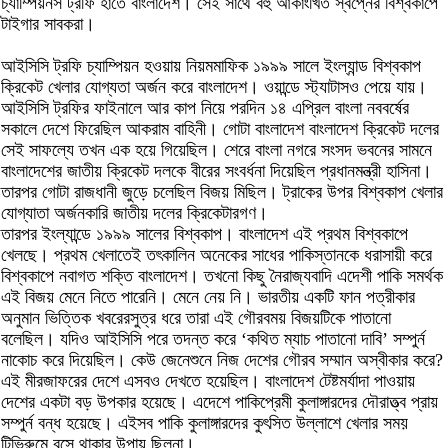
চ্যাম্পিয়নস ট্রফি হাতে বাংলাদেশ। সেই সাথে বহু আকাংখিত স্বপ্নের বিশ্বকাপে
টাইগার সাবকরা।
আইসিসি ট্রফি চ্যাম্পিয়ন হওয়ায় নিয়মমাফিক ১৯৯৯ সালে ইংল্যান্ড বিশ্বকাপ
ক্রিকেট খেলার যোগ্যতা অর্জন করে বাংলাদেশ। ওয়ান্ডে স্ট্যাটাসও পেয়ে যায়।
আইসিসি ট্রফির ফাইনালে আর কাপ নিয়ে পরদিন ১৪ এপ্রিল বাংলা নববর্ষের
সকালে দেশে ফিরেছিল আকরাম বাহিনী। গোটা বাংলাদেশ বাংলাদেশ ক্রিকেট দলের
সেই সাফল্যে তখন এক হয়ে গিয়েছিল। শেরে বাংলা নগরে সংসদ ভবনের সামনে
বাংলাদেশের জাতীয় ক্রিকেট দলকে বীরের সংবর্ধনা দিয়েছিল প্রধানমন্ত্রী হাসিনা।
তারপর গোটা রাজধানী জুড়ে চলেছিল বিজয় মিছিল। ট্রাকের উপর বিশ্বকাপ খেলার
যোগ্যাতা অর্জনকারি জাতীয় দলের ক্রিকেটারগণ।
তারপর ইংল্যান্ডে ১৯৯৯ সালের বিশ্বকাপ। বাংলাদেশ এই প্রথম বিশ্বকাপে
খেলছে। প্রথম খেলাতেই তৎকালিন অনেকের সাধের পাকিস্তানকে ধরাসায়ী করে
বিশ্বকাপে নবাগত শক্তি বাংলাদেশ। তখনো কিছু নৈরাজ্যবাদি এদেশী পাকি সমর্থক
এই বিজয় মেনে নিতে পারেনি। মেনে নেয় নি। ভারতীয় একটি ফান পত্রীকার
অনুমান ভিত্তিক খবরেরসুত্র ধরে তারা এই গৌরবময় বিজয়টিকে পাতানো
বলেছিল। যদিও আইসিসি পরে তদন্ত করে ‘কথিত ম্যাচ পাতানো দাবি’ সম্পুর্ন
নাকোচ করে দিয়েছিল। কেউ জেনেশুনে নিজ দেশের গৌরব সম্মান অস্বীকার করে?
এই মীরজাফরের দেশে এসবও দেখতে হয়েছিল। বাংলাদেশ টেষ্টমর্যাদা পাওয়ায়
দেশের একটা বড় উপকার হয়েছে। এদেশে পাকিপ্রেমী কুলাঙ্গারদের দৌরাত্ত্ব প্রায়
সম্পুর্ন বন্ধ হয়েছে। এইসব পাকি কুলাঙ্গারদের কুৎসিত উল্লাশে খেলার সময়
টিভিরুমে বসে থাকার উপায় ছিলনা।