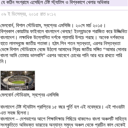
যে কঠিন সংগ্রামে এসেছিল টেষ্ট স্ট্যাটাস ও বিশ্বকাপে খেলার অধিকার
০৯ ই ডিসেম্বর, ২০১৫ রাত ৮:১২
মেলবোর্ন, বিশাল স্টেডিয়াম, স্বপ্নের এমসিজি। ২০সে মার্চ ২০১৫।
বিশ্বকাপ কোয়াটার ফাইনালে বাংলাদেশ খেলছে! ইংল্যান্ডকে পরাজিত করে উজ্জিবিত
বাংলাদেশ। লক্ষাধিক উল্লোসিত দর্শকে গ্যালারি উপচে পরছে। অনেক দর্শকদের
হাতে লালসবুজে জাতীয় পতাকা। হঠাৎ পিন পতন স্তব্ধতা, এরপর নিস্তব্ধতা
ভেঙ্গে বিশাল স্টেডিয়ামে বেজে উঠলো আমাদের প্রিয় জাতীয় সঙ্গিত “আমার সোনার
বাংলা আমি তোমায় ভালবাসি” এরপর আবেগে চোখের পানি আর ধরে রাখতে পারি
নি।
মেলবোর্ন স্টেডিয়াম, স্বপ্নের এমসিজি
বাংলাদেশ টেষ্ট স্ট্যাটাস প্রাপ্তির ১৫ বছর পুর্তি হল এই নবেম্বরে। এই পাওয়াটা
এত সহজ ছিলনা।
বাংলাদেশ – দেশভাগের আগে শিক্ষাদিক্ষায় পিছিয়ে থাকলেও বাংলা অঞ্চলটি সাহিত্য
সংস্কৃতিতে অবিভক্ত ভারতের অন্যান্ন সমৃদ্ধ অঞ্চল থেকে প্রাচীন কাল থেকেই