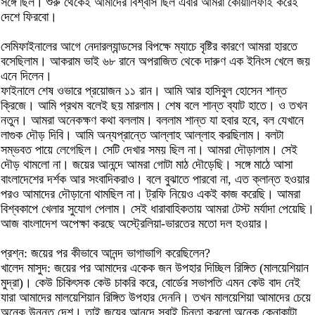
সঙ্গে ছিল। শুরু থেকেই আমাদের বিশ্বাস ছিল এবার আমরা কোয়ালিফাই করেই
দেশে ফিরবো।
সেমিফাইনালের আগে নেদারল্যান্ডসের বিপক্ষে ম্যাচে বৃষ্টির কারণে আমরা হারতে
বসেছিলাম। আকরাম ভাই ৬৮ রানে অপরাজিত থেকে দারুণ এক ইনিংস খেলে জয়
এনে দিলেন।
ফাইনালে শেষ ওভারে প্রয়োজন ১১ রান। আমি আর হাসিবুল হোসেন শান্ত
ক্রিজে। আমি প্রথম বলেই ছয় মারলাম। শেষ বলে শান্ত ব্যাট হাতে। ও তখন
নতুন। আমরা অনেকক্ষণ কথা বললাম। বললাম শান্ত যা হবার হবে, বল যেখানে
লাগুক দৌড় দিবি। আমি অন্যপ্রান্তে আল্লাহ আল্লাহ করছিলাম। বলটা
সম্ভবত পায়ে লেগেছিল। সেটি দেখার সময় ছিল না। আমরা দৌড়ালাম। সেই
দৌড় থামলো না। জয়ের আনন্দে আমরা গোটা মাঠ দৌড়েছি। সঙ্গে মাঠে আসা
বাংলাদেশের দর্শক আর সংবাদিকরাও। বলে বুঝাতে পারবো না, এত ক্লান্ত হওয়ার
পরও আমাদের দৌড়ানো থামছিল না। ট্রফি নিয়েও একই কাজ করেছি। আমরা
বিশ্বকাপে খেলার সুযোগ পেলাম। সেই ধারাবাহিকতায় আমরা টেস্ট মর্যাদা পেয়েছি।
আজ বাংলাদেশ অপেক্ষা করছে অস্ট্রেলিয়া-ভারতের মতো দল হওয়ার।
প্রশ্ন: জয়ের পর কীভাবে আনন্দ ভাগাভাগি করেছিলেন?
খালেদ মাসুদ: জয়ের পর আমাদের একেক জন উপহার দিচ্ছিল রিঙ্গিত (মালয়েশিয়ান
মুদ্রা)। কেউ চিকিৎসক কেউ চাকরি করে, বোর্ডের সভাপতি এমন কেউ বাদ নেই
যারা আমাদের মালয়েশিয়ান রিঙ্গিত উপহার দেননি। তখন মালয়েশিয়া আমাদের চেয়ে
অনেক উন্নত দেশ। তাই জয়ের আনন্দে সবাই চিন্তা করলো অনেক কেনাকাটা