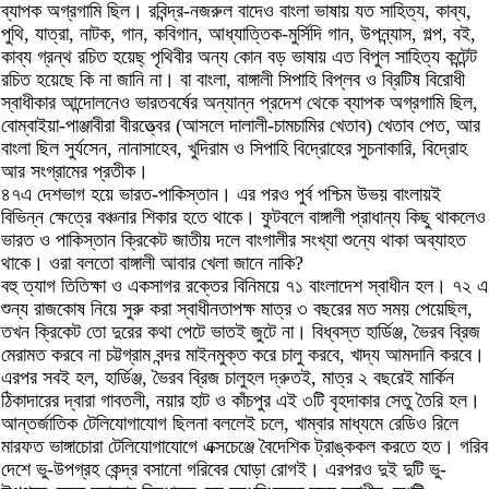
ব্যাপক অগ্রগামি ছিল। রবিন্দ্র-নজরুল বাদেও বাংলা ভাষায় যত সাহিত্য, কাব্য,
পুথি, যাত্রা, নাটক, গান, কবিগান, আধ্যাত্তিক-মুর্সিদি গান, উপন্ন্যাস, গল্প, বই,
কাব্য গ্রন্থ রচিত হয়েছ্‌ পৃথিবীর অন্য কোন বড় ভাষায় এত বিপুল সাহিত্য কন্টেন্ট
রচিত হয়েছে কি না জানি না। বা বাংলা, বাঙ্গালী সিপাহি বিপ্লব ও ব্রিটিষ বিরোধী
স্বাধীকার আন্দোলনেও ভারতবর্ষের অন্যান্ন প্রদেশ থেকে ব্যাপক অগ্রগামি ছিল,
বোম্বাইয়া-পাঞ্জাবীরা বীরত্ত্বের (আসলে দালালী-চামচামির খেতাব) খেতাব পেত, আর
বাংলা ছিল সুর্যসেন, নানাসাহেব, খুদিরাম ও সিপাহি বিদ্রোহের সুচনাকারি, বিদ্রোহ
আর সংগ্রামের প্রতীক।
৪৭এ দেশভাগ হয়ে ভারত-পাকিস্তান। এর পরও পুর্ব পশ্চিম উভয় বাংলায়ই
বিভিন্ন ক্ষেত্রে বঞ্চনার শিকার হতে থাকে। ফুটবলে বাঙ্গালী প্রাধান্য কিছু থাকলেও
ভারত ও পাকিস্তান ক্রিকেট জাতীয় দলে বাংগালীর সংখ্যা শুন্যে থাকা অব্যাহত
থাকে। ওরা বলতো বাঙ্গালী আবার খেলা জানে নাকি?
বহু ত্যাগ তিতিক্ষা ও একসাগর রক্তের বিনিময়ে ৭১ বাংলাদেশ স্বাধীন হল। ৭২ এ
শুন্য রাজকোষ নিয়ে সুরু করা স্বাধীনতাপক্ষ মাত্র ৩ বছরের মত সময় পেয়েছিল,
তখন ক্রিকেট তো দুরের কথা পেটে ভাতই জুটে না। বিধ্বস্ত হার্ডিঞ্জ, ভৈরব ব্রিজ
মেরামত করবে না চট্টগ্রাম বন্দর মাইনমুক্ত করে চালু করবে, খাদ্য আমদানি করবে।
এরপর সবই হল, হার্ডিঞ্জ, ভৈরব ব্রিজ চালুহল দ্রুতই, মাত্র ২ বছরেই মার্কিন
ঠিকাদারের দ্বারা গাবতলী, নয়ার হাট ও কাঁচপুর এই ৩টি বৃহদাকার সেতু তৈরি হল।
আন্তর্জাতিক টেলিযোগাযোগ ছিলনা বললেই চলে, খাম্বার মাধ্যমে রেডিও রিলে
মারফত ভাঙ্গাচোরা টেলিযোগাযোগে এক্সচেঞ্জে বৈদেশিক ট্রাঙ্ককল করতে হত। গরিব
দেশে ভু-উপগ্রহ কেন্দ্র বসানো গরিবের ঘোড়া রোগই। এরপরও দুই দুটি ভু-