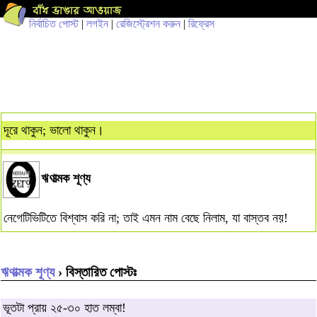
নির্বাচিত পোস্ট
|
লগইন
|
রেজিস্ট্রেশন করুন
|
রিফ্রেস
দূরে থাকুন; ভালো থাকুন।
ঋণাত্মক শূণ্য
নেগেটিভিটিতে বিশ্বাস করি না; তাই এমন নাম বেছে নিলাম, যা বাস্তব নয়!
ঋণাত্মক শূণ্য
› বিস্তারিত পোস্টঃ
ভূতটা প্রায় ২৫-৩০ হাত লম্বা!