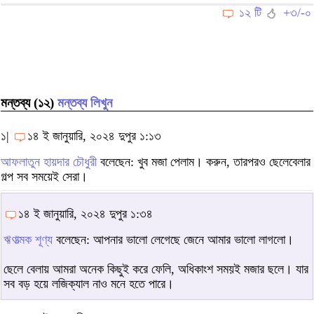
১২ টি
+৩/-০
মন্তব্য (১২)
মন্তব্য লিখুন
১|
১৪ ই জানুয়ারি, ২০২৪ দুপুর ১:১৩
আফলাতুন হায়দার চৌধুরী
বলেছেন: খুব মজা পেলাম। করুন, তারপরও ছেলেবেলার
গল্প সব সময়েই সেরা।
১৪ ই জানুয়ারি, ২০২৪ দুপুর ১:৩৪
ঋণাত্মক শূণ্য
বলেছেন: আপনার ভালো লেগেছে জেনে আমার ভালো লাগলো।
ছেলে বেলায় আমরা অনেক কিছুই করে ফেলি, অধিকাংশ সময়ই মজার ছলে। যার
সব বড় হয়ে লজিক্যাল নাও মনে হতে পারে।