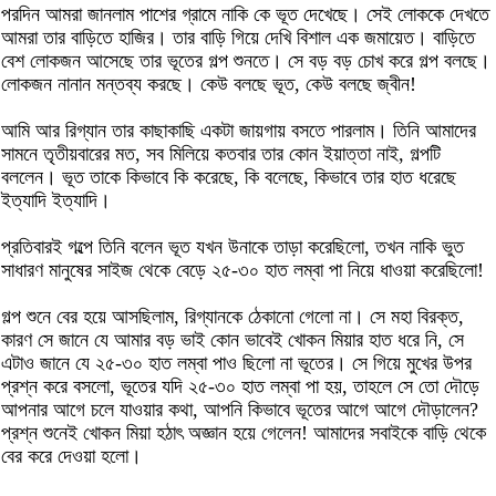
পরদিন আমরা জানলাম পাশের গ্রামে নাকি কে ভূত দেখেছে। সেই লোককে দেখতে
আমরা তার বাড়িতে হাজির। তার বাড়ি গিয়ে দেখি বিশাল এক জমায়েত। বাড়িতে
বেশ লোকজন আসেছে তার ভূতের গল্প শুনতে। সে বড় বড় চোখ করে গল্প বলছে।
লোকজন নানান মন্তব্য করছে। কেউ বলছে ভূত, কেউ বলছে জ্বীন!
আমি আর রিগ্যান তার কাছাকাছি একটা জায়গায় বসতে পারলাম। তিনি আমাদের
সামনে তৃতীয়বারের মত, সব মিলিয়ে কতবার তার কোন ইয়াত্তা নাই, গল্পটি
বললেন। ভূত তাকে কিভাবে কি করেছে, কি বলেছে, কিভাবে তার হাত ধরেছে
ইত্যাদি ইত্যাদি।
প্রতিবারই গল্পে তিনি বলেন ভূত যখন উনাকে তাড়া করেছিলো, তখন নাকি ভুত
সাধারণ মানুষের সাইজ থেকে বেড়ে ২৫-৩০ হাত লম্বা পা নিয়ে ধাওয়া করেছিলো!
গল্প শুনে বের হয়ে আসছিলাম, রিগ্যানকে ঠেকানো গেলো না। সে মহা বিরক্ত,
কারণ সে জানে যে আমার বড় ভাই কোন ভাবেই খোকন মিয়ার হাত ধরে নি, সে
এটাও জানে যে ২৫-৩০ হাত লম্বা পাও ছিলো না ভূতের। সে গিয়ে মুখের উপর
প্রশ্ন করে বসলো, ভূতের যদি ২৫-৩০ হাত লম্বা পা হয়, তাহলে সে তো দৌড়ে
আপনার আগে চলে যাওয়ার কথা, আপনি কিভাবে ভূতের আগে আগে দৌড়ালেন?
প্রশ্ন শুনেই খোকন মিয়া হঠাৎ অজ্ঞান হয়ে গেলেন! আমাদের সবাইকে বাড়ি থেকে
বের করে দেওয়া হলো।